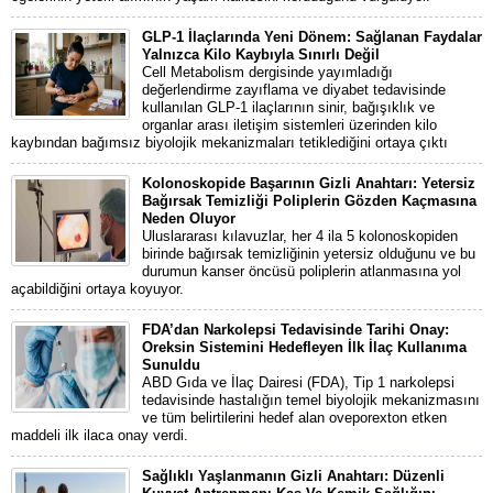
GLP-1 İlaçlarında Yeni Dönem: Sağlanan Faydalar
Yalnızca Kilo Kaybıyla Sınırlı Değil
Cell Metabolism dergisinde yayımladığı
değerlendirme zayıflama ve diyabet tedavisinde
kullanılan GLP-1 ilaçlarının sinir, bağışıklık ve
organlar arası iletişim sistemleri üzerinden kilo
kaybından bağımsız biyolojik mekanizmaları tetiklediğini ortaya çıktı
Kolonoskopide Başarının Gizli Anahtarı: Yetersiz
Bağırsak Temizliği Poliplerin Gözden Kaçmasına
Neden Oluyor
Uluslararası kılavuzlar, her 4 ila 5 kolonoskopiden
birinde bağırsak temizliğinin yetersiz olduğunu ve bu
durumun kanser öncüsü poliplerin atlanmasına yol
açabildiğini ortaya koyuyor.
FDA’dan Narkolepsi Tedavisinde Tarihi Onay:
Oreksin Sistemini Hedefleyen İlk İlaç Kullanıma
Sunuldu
ABD Gıda ve İlaç Dairesi (FDA), Tip 1 narkolepsi
tedavisinde hastalığın temel biyolojik mekanizmasını
ve tüm belirtilerini hedef alan oveporexton etken
maddeli ilk ilaca onay verdi.
Sağlıklı Yaşlanmanın Gizli Anahtarı: Düzenli