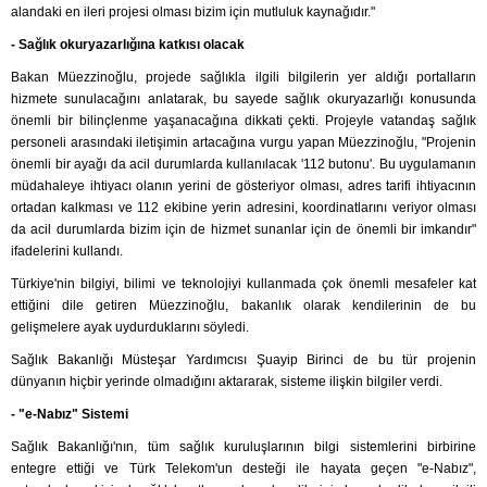
alandaki en ileri projesi olması bizim için mutluluk kaynağıdır."
- Sağlık okuryazarlığına katkısı olacak
Bakan Müezzinoğlu, projede sağlıkla ilgili bilgilerin yer aldığı portalların
hizmete sunulacağını anlatarak, bu sayede sağlık okuryazarlığı konusunda
önemli bir bilinçlenme yaşanacağına dikkati çekti. Projeyle vatandaş sağlık
personeli arasındaki iletişimin artacağına vurgu yapan Müezzinoğlu, "Projenin
önemli bir ayağı da acil durumlarda kullanılacak '112 butonu'. Bu uygulamanın
müdahaleye ihtiyacı olanın yerini de gösteriyor olması, adres tarifi ihtiyacının
ortadan kalkması ve 112 ekibine yerin adresini, koordinatlarını veriyor olması
da acil durumlarda bizim için de hizmet sunanlar için de önemli bir imkandır"
ifadelerini kullandı.
Türkiye'nin bilgiyi, bilimi ve teknolojiyi kullanmada çok önemli mesafeler kat
ettiğini dile getiren Müezzinoğlu, bakanlık olarak kendilerinin de bu
gelişmelere ayak uydurduklarını söyledi.
Sağlık Bakanlığı Müsteşar Yardımcısı Şuayip Birinci de bu tür projenin
dünyanın hiçbir yerinde olmadığını aktararak, sisteme ilişkin bilgiler verdi.
- "e-Nabız" Sistemi
Sağlık Bakanlığı'nın, tüm sağlık kuruluşlarının bilgi sistemlerini birbirine
entegre ettiği ve Türk Telekom'un desteği ile hayata geçen "e-Nabız",