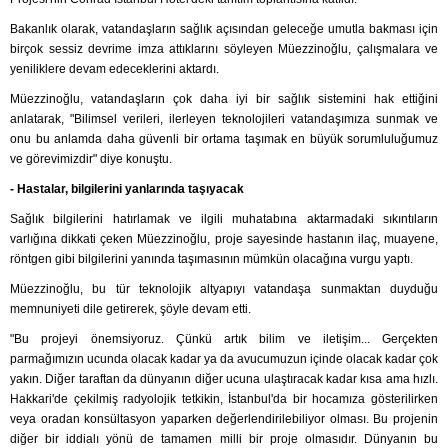
Bakanlık olarak, vatandaşların sağlık açısından geleceğe umutla bakması için
birçok sessiz devrime imza attıklarını söyleyen Müezzinoğlu, çalışmalara ve
yeniliklere devam edeceklerini aktardı.
Müezzinoğlu, vatandaşların çok daha iyi bir sağlık sistemini hak ettiğini
anlatarak, "Bilimsel verileri, ilerleyen teknolojileri vatandaşımıza sunmak ve
onu bu anlamda daha güvenli bir ortama taşımak en büyük sorumluluğumuz
ve görevimizdir" diye konuştu.
- Hastalar, bilgilerini yanlarında taşıyacak
Sağlık bilgilerini hatırlamak ve ilgili muhatabına aktarmadaki sıkıntıların
varlığına dikkati çeken Müezzinoğlu, proje sayesinde hastanın ilaç, muayene,
röntgen gibi bilgilerini yanında taşımasının mümkün olacağına vurgu yaptı.
Müezzinoğlu, bu tür teknolojik altyapıyı vatandaşa sunmaktan duyduğu
memnuniyeti dile getirerek, şöyle devam etti.
"Bu projeyi önemsiyoruz. Çünkü artık bilim ve iletişim... Gerçekten
parmağımızın ucunda olacak kadar ya da avucumuzun içinde olacak kadar çok
yakın. Diğer taraftan da dünyanın diğer ucuna ulaştıracak kadar kısa ama hızlı.
Hakkari'de çekilmiş radyolojik tetkikin, İstanbul'da bir hocamıza gösterilirken
veya oradan konsültasyon yaparken değerlendirilebiliyor olması. Bu projenin
diğer bir iddialı yönü de tamamen milli bir proje olmasıdır. Dünyanın bu