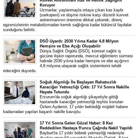
Kuvvet Antrenmanı Kas Ve Kemik Sağlığını
Koruyor
Uzmanlar, yaşlanmayla ortaya çıkan kas kaybı
(sarkopeni) ve düşme riskine karşı düzenli kuvvet
antrenmanının önemine dikkat çekerek, direnç
egzersizlerinin metabolizmadan kemik sağlığına kadar bütüncül faydalar
sunduğunu belirtti.
DSÖ Uyardı: 2030 Yılına Kadar 4,8 Milyon
Hemşire ve Ebe Açığı Oluşabilir
Dünya Sağlık Örgütü (DSÖ), küresel sağlık iş
gücüne ilişkin raporunda, mevcut eğilimlerin sürmesi
halinde 2030 yılına kadar hemşire ve ebe açığının
4,8 milyona ulaşarak sağlık sistemlerini tehdit
edeceğini duyurdu.
Soğuk Algınlığı İle Başlayan Rahatsızlık
Karaciğer Yetmezliği Çıktı: 17 Yıl Sonra Nakille
Hayata Tutundu
Erzurum'da soğuk algınlığı şikayetiyle gittiği
hastanede karaciğer yetmezliği teşhisi konulan
Özlem Aydemir, 17 yıldır beklediği müjdeli habere
kadavradan yapılan başarılı nakille kavuştu.
17 Yıl Sonra Gelen Güzel Haber: 8 Kez
Reddedilen Hastaya 9'uncu Çağrıda Nakil Yapıldı
Bayburt'ta 17 yıldır böbrek yetmezliği nedeniyle
diyalize giren 64 yaşındaki Mustafa Öztürk, 8 kez