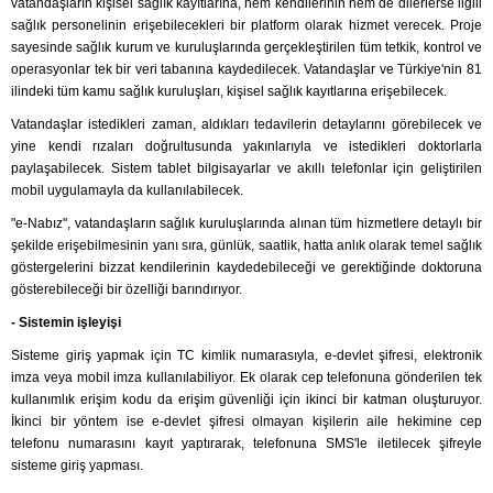
vatandaşların kişisel sağlık kayıtlarına, hem kendilerinin hem de dilerlerse ilgili
sağlık personelinin erişebilecekleri bir platform olarak hizmet verecek. Proje
sayesinde sağlık kurum ve kuruluşlarında gerçekleştirilen tüm tetkik, kontrol ve
operasyonlar tek bir veri tabanına kaydedilecek. Vatandaşlar ve Türkiye'nin 81
ilindeki tüm kamu sağlık kuruluşları, kişisel sağlık kayıtlarına erişebilecek.
Vatandaşlar istedikleri zaman, aldıkları tedavilerin detaylarını görebilecek ve
yine kendi rızaları doğrultusunda yakınlarıyla ve istedikleri doktorlarla
paylaşabilecek. Sistem tablet bilgisayarlar ve akıllı telefonlar için geliştirilen
mobil uygulamayla da kullanılabilecek.
"e-Nabız", vatandaşların sağlık kuruluşlarında alınan tüm hizmetlere detaylı bir
şekilde erişebilmesinin yanı sıra, günlük, saatlik, hatta anlık olarak temel sağlık
göstergelerini bizzat kendilerinin kaydedebileceği ve gerektiğinde doktoruna
gösterebileceği bir özelliği barındırıyor.
- Sistemin işleyişi
Sisteme giriş yapmak için TC kimlik numarasıyla, e-devlet şifresi, elektronik
imza veya mobil imza kullanılabiliyor. Ek olarak cep telefonuna gönderilen tek
kullanımlık erişim kodu da erişim güvenliği için ikinci bir katman oluşturuyor.
İkinci bir yöntem ise e-devlet şifresi olmayan kişilerin aile hekimine cep
telefonu numarasını kayıt yaptırarak, telefonuna SMS'le iletilecek şifreyle
sisteme giriş yapması.