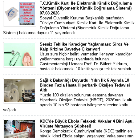
T.C.Kimlik Kartı İle Elektronik Kimlik Doğrulama
Yöntemi (Biyometrik Kimlik Doğrulama Sistemi)
07.08.2026
Sosyal Güvenlik Kurumu Başkanlığı tarafından
Türkiye Cumhuriyeti Kimlik Kartı İle Elektronik Kimlik
Doğrulama Yöntemi (Biyometrik Kimlik Doğrulama
Sistemi) hakkında duyuru-11 yayımlandı.
Sessiz Tehlike Karaciğer Yağlanması: Siroz Ve
Kalp Krizine Davetiye Çıkarıyor!
Uzun süre hiçbir belirti vermeden ilerleyen karaciğer
yağlanmasına karşı uyarılarda bulunan
Gastroenteroloji Uzmanı Prof. Dr. Bülent Yıldırım,
hastalık hakkındaki 10 kritik yanlışı tek tek sıraladı.
Sağlık Bakanlığı Duyurdu: Yılın İlk 6 Ayında 10
Binden Fazla Hasta Hiperbarik Oksijen Tedavisi
Aldı
Yüzde 100 oksijen solunumu esasına dayanan
Hiperbarik Oksijen Tedavisi (HBOT), 2026'nın ilk altı
ayında 10 bin 93 hastanın iyileşme sürecine katkı
sağladı.
KDC'de Büyük Ebola Felaketi: Vakalar 4 Bini Aştı,
Virüste Mutasyon Şüphesi!
Kongo Demokratik Cumhuriyeti'nde (KDC) tarihin en
büyük ikinci Ebola salgını yaşanıyor. Vaka sayısının