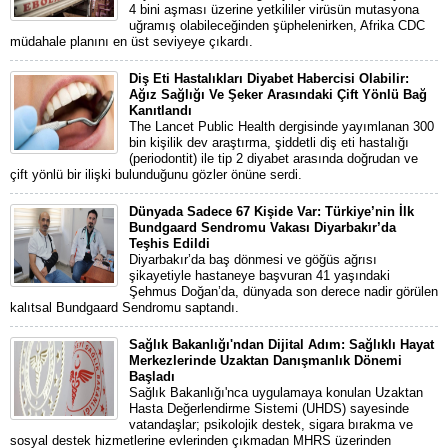
4 bini aşması üzerine yetkililer virüsün mutasyona
uğramış olabileceğinden şüphelenirken, Afrika CDC
müdahale planını en üst seviyeye çıkardı.
Diş Eti Hastalıkları Diyabet Habercisi Olabilir:
Ağız Sağlığı Ve Şeker Arasındaki Çift Yönlü Bağ
Kanıtlandı
The Lancet Public Health dergisinde yayımlanan 300
bin kişilik dev araştırma, şiddetli diş eti hastalığı
(periodontit) ile tip 2 diyabet arasında doğrudan ve
çift yönlü bir ilişki bulunduğunu gözler önüne serdi.
Dünyada Sadece 67 Kişide Var: Türkiye’nin İlk
Bundgaard Sendromu Vakası Diyarbakır’da
Teşhis Edildi
Diyarbakır’da baş dönmesi ve göğüs ağrısı
şikayetiyle hastaneye başvuran 41 yaşındaki
Şehmus Doğan’da, dünyada son derece nadir görülen
kalıtsal Bundgaard Sendromu saptandı.
Sağlık Bakanlığı'ndan Dijital Adım: Sağlıklı Hayat
Merkezlerinde Uzaktan Danışmanlık Dönemi
Başladı
Sağlık Bakanlığı'nca uygulamaya konulan Uzaktan
Hasta Değerlendirme Sistemi (UHDS) sayesinde
vatandaşlar; psikolojik destek, sigara bırakma ve
sosyal destek hizmetlerine evlerinden çıkmadan MHRS üzerinden