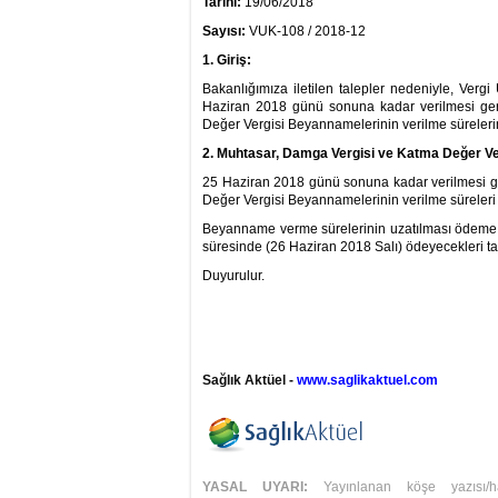
Tarihi:
19/06/2018
Sayısı:
VUK-108 / 2018-12
1. Giriş:
Bakanlığımıza iletilen talepler nedeniyle, Ver
Haziran 2018 günü sonuna kadar verilmesi ge
Değer Vergisi Beyannamelerinin verilme sürelerin
2. Muhtasar, Damga Vergisi ve Katma Değer Ver
25 Haziran 2018 günü sonuna kadar verilmesi 
Değer Vergisi Beyannamelerinin verilme süreleri 
Beyanname verme sürelerinin uzatılması ödeme sü
süresinde (26 Haziran 2018 Salı) ödeyecekleri tab
Duyurulur.
Sağlık Aktüel -
www.saglikaktuel.com
YASAL UYARI:
Yayınlanan köşe yazısı/