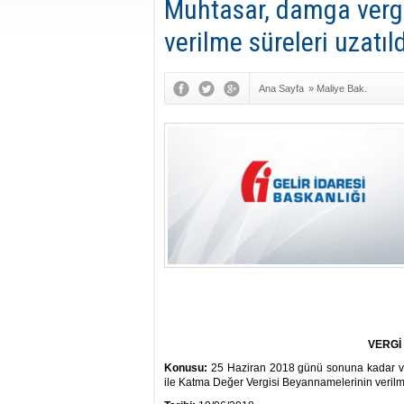
Muhtasar, damga verg
verilme süreleri uzatıld
Ana Sayfa
»
Maliye Bak.
VERGİ
Konusu:
25 Haziran 2018 günü sonuna kadar v
ile Katma Değer Vergisi Beyannamelerinin verilme