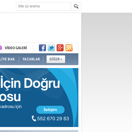
İYE BAK.
YAZARLAR
DİĞER »