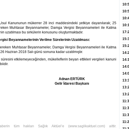
Hay
Redd
10:
Öğre
10:
Yasa
10:
gi Usul Kanununun mükerrer 28 inci maddesindeki yetkiye dayanılarak; 25
Beyn
10:
reken Muhtasar Beyannameler, Damga Vergisi Beyannameleri ile Katma
Yaşa
17:
in uzatılması bu sirkülerin konusunu oluşturmaktadır.
Düz
15:
gisi Beyannamelerinin Verilme Sürelerinin Uzatılması:
Fizi
15:
gereken Muhtasar Beyannameler, Damga Vergisi Beyannameleri ile Katma
26 Haziran 2018 Salı günü sonuna kadar uzatılmıştır.
300 
14:
resini etkilemeyeceğinden, mükelleflerin beyan ettikleri vergileri kanuni
Hay
14:
iidir.
Baş
geli
14:
Düş
14:
Adnan ERTÜRK
Daki
Kap
13:
Gelir İdaresi Başkanı
Edi
(Roz
13:
Gör
13:
Meyv
11:
3,5 
11:
Old
11:
Dev
11:
haberin tüm hakları Sağlık Aktüel’e (
www.saglikaktuel.com
) aittir.
Oluş
11: