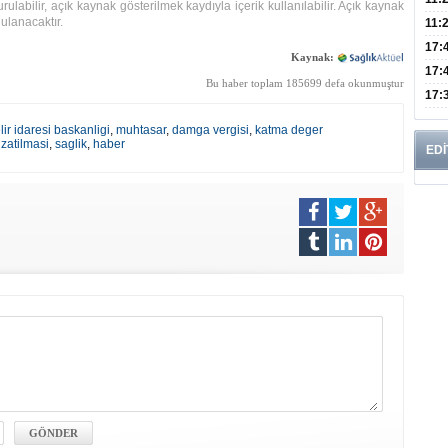
rulabilir, açık kaynak gösterilmek kaydıyla içerik kullanılabilir. Açık kaynak
ulanacaktır.
Risk
11:
Apan
17:
Kaynak:
Amel
17:
Bu haber toplam 185699 defa okunmuştur
Hac
17:
Yaşl
lir idaresi baskanligi
,
muhtasar
,
damga vergisi
,
katma deger
zatilmasi
,
saglik
,
haber
EDİ