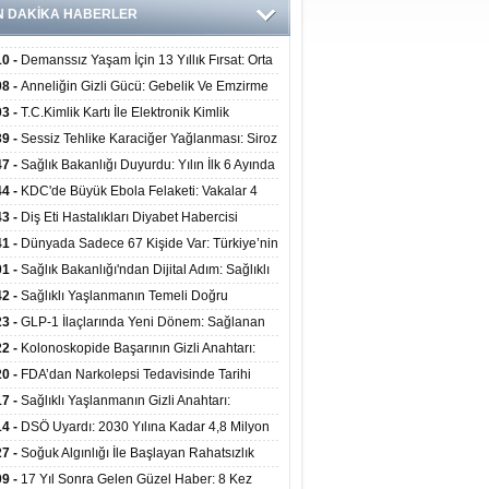
N DAKİKA HABERLER
10 -
Demanssız Yaşam İçin 13 Yıllık Fırsat: Orta
aki Yaşam Tarzı Beyin Sağlığını Belirliyor
08 -
Anneliğin Gizli Gücü: Gebelik Ve Emzirme
lojik Dayanıklılığı Artırabilir Mi?
03 -
T.C.Kimlik Kartı İle Elektronik Kimlik
rulama Yöntemi (Biyometrik Kimlik Doğrulama
39 -
Sessiz Tehlike Karaciğer Yağlanması: Siroz
emi) 07.08.2026
alp Krizine Davetiye Çıkarıyor!
47 -
Sağlık Bakanlığı Duyurdu: Yılın İlk 6 Ayında
inden Fazla Hasta Hiperbarik Oksijen Tedavisi
44 -
KDC'de Büyük Ebola Felaketi: Vakalar 4
 Aştı, Virüste Mutasyon Şüphesi!
43 -
Diş Eti Hastalıkları Diyabet Habercisi
ilir: Ağız Sağlığı Ve Şeker Arasındaki Çift Yönlü
41 -
Dünyada Sadece 67 Kişide Var: Türkiye’nin
Kanıtlandı
 Bundgaard Sendromu Vakası Diyarbakır’da
01 -
Sağlık Bakanlığı'ndan Dijital Adım: Sağlıklı
is Edildi
at Merkezlerinde Uzaktan Danışmanlık Dönemi
42 -
Sağlıklı Yaşlanmanın Temeli Doğru
ladı
enmeden Geçiyor: İleri Yaşta Hangi Besin
23 -
GLP-1 İlaçlarında Yeni Dönem: Sağlanan
erine İhtiyaç Duyuluyor?
alar Yalnızca Kilo Kaybıyla Sınırlı Değil
22 -
Kolonoskopide Başarının Gizli Anahtarı:
rsiz Bağırsak Temizliği Poliplerin Gözden
20 -
FDA’dan Narkolepsi Tedavisinde Tarihi
masına Neden Oluyor
: Oreksin Sistemini Hedefleyen İlk İlaç
17 -
Sağlıklı Yaşlanmanın Gizli Anahtarı:
lanıma Sunuldu
nli Kuvvet Antrenmanı Kas Ve Kemik Sağlığını
14 -
DSÖ Uyardı: 2030 Yılına Kadar 4,8 Milyon
uyor
ire ve Ebe Açığı Oluşabilir
27 -
Soğuk Algınlığı İle Başlayan Rahatsızlık
ciğer Yetmezliği Çıktı: 17 Yıl Sonra Nakille
09 -
17 Yıl Sonra Gelen Güzel Haber: 8 Kez