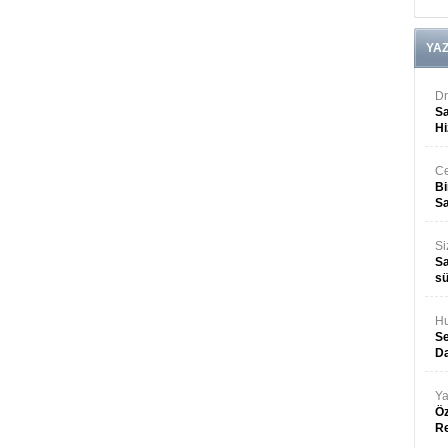
YA
Dr
Sa
Hi
Ce
Bi
Sa
Si
Sa
sü
Hu
Se
Da
Ya
Öz
R