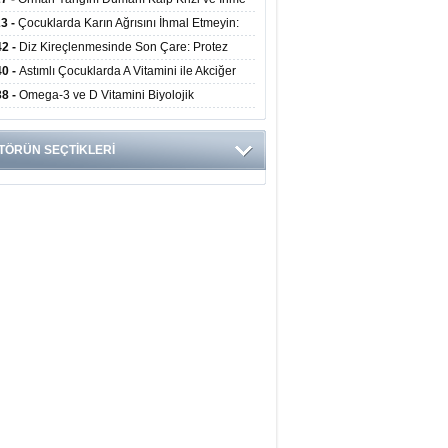
ini Artırıyor
23 -
Çocuklarda Karın Ağrısını İhmal Etmeyin:
disit Habercisi Olabilir
42 -
Diz Kireçlenmesinde Son Çare: Protez
iyatı İle Yaşam Kalitesi Artıyor
40 -
Astımlı Çocuklarda A Vitamini ile Akciğer
mi Arasında Bağlantı Bulundu
38 -
Omega-3 ve D Vitamini Biyolojik
anmayı Yavaşlatabilir
TÖRÜN SEÇTİKLERİ