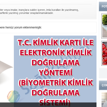
FOT
er veya imalar, inançlara saldırı içeren, imla kuralları ile yazılmamış,
arflerle yazılmış yorumlar onaylanmamaktadır.
ere henüz yorum eklenmemiştir.
G
k
ÇO