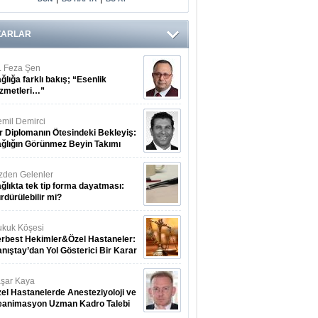
ZARLAR
. Feza Şen
ğlığa farklı bakış; “Esenlik
zmetleri…”
mil Demirci
r Diplomanın Ötesindeki Bekleyiş:
ğlığın Görünmez Beyin Takımı
zden Gelenler
ğlıkta tek tip forma dayatması:
rdürülebilir mi?
kuk Köşesi
rbest Hekimler&Özel Hastaneler:
nıştay’dan Yol Gösterici Bir Karar
şar Kaya
el Hastanelerde Anesteziyoloji ve
eanimasyon Uzman Kadro Talebi