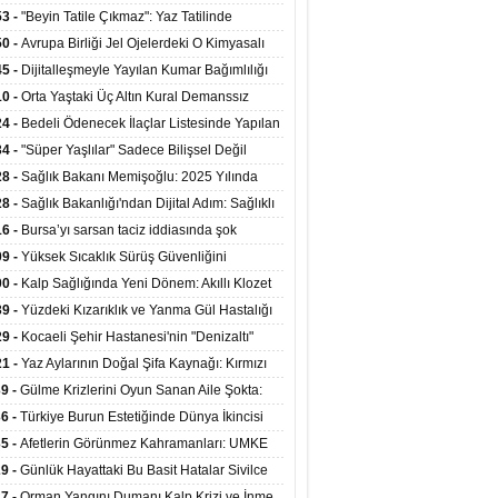
ata Tutundu
edilen Hastaya 9'uncu Çağrıda Nakil Yapıldı
53 -
"Beyin Tatile Çıkmaz": Yaz Tatilinde
nilenlerin Yüzde 39'u Unutulabiliyor
50 -
Avrupa Birliği Jel Ojelerdeki O Kimyasalı
kladı: Kısırlık ve Alerji Riski Uyarısı
45 -
Dijitalleşmeyle Yayılan Kumar Bağımlılığı
i ve Aileyi Yıkıma Uğratıyor
10 -
Orta Yaştaki Üç Altın Kural Demanssız
mı 13 Yıl Uzatabiliyor
24 -
Bedeli Ödenecek İlaçlar Listesinde Yapılan
enlemeler Hakkında Duyuru 2026/30
34 -
"Süper Yaşlılar" Sadece Bilişsel Değil
ksel Olarak da Daha Sağlıklı Yaşıyor
28 -
Sağlık Bakanı Memişoğlu: 2025 Yılında
Bini Aşkın Kişiye Emzirme Eğitimi Verildi
28 -
Sağlık Bakanlığı'ndan Dijital Adım: Sağlıklı
at Merkezlerinde Uzaktan Sağlık Hizmeti
16 -
Bursa’yı sarsan taciz iddiasında şok
ladı
şme!
09 -
Yüksek Sıcaklık Sürüş Güvenliğini
ürüyor: 40 Derecede Güvenli Sürüş Süresi 53
00 -
Kalp Sağlığında Yeni Dönem: Akıllı Klozet
kaya İniyor
ağı 30 Saniyede Ritim Bozukluğunu Tespit
39 -
Yüzdeki Kızarıklık ve Yanma Gül Hastalığı
yor
asea) Belirtisi Olabilir
29 -
Kocaeli Şehir Hastanesi'nin "Denizaltı"
ünümlü Ünitesi Hastalara Umut Oluyor
21 -
Yaz Aylarının Doğal Şifa Kaynağı: Kırmızı
eler Bağışıklığı ve Kalbi Koruyor
39 -
Gülme Krizlerini Oyun Sanan Aile Şokta:
Yaşındaki Çocuk 8 Kez Felç Geçirdi
36 -
Türkiye Burun Estetiğinde Dünya İkincisi
u
35 -
Afetlerin Görünmez Kahramanları: UMKE
 Kadrosuyla Görev Başında
29 -
Günlük Hayattaki Bu Basit Hatalar Sivilce
umunu Tetikliyor
27 -
Orman Yangını Dumanı Kalp Krizi ve İnme