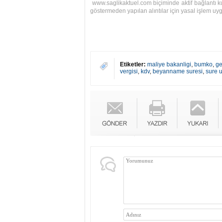
www.saglikaktuel.com
biçiminde aktif bağlantı ku
göstermeden yapılan alıntılar için yasal işlem uyg
Etiketler:
maliye bakanligi
,
bumko
,
ge
vergisi
,
kdv
,
beyanname suresi
,
sure u