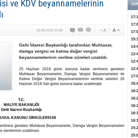
isi ve KDV beyannamelerinin
SO
ı
17:
Yaşt
17:
20.06.2018 10:58
Biyo
17:
Doğ
15:
Gelir İdaresi Başkanlığı tarafından Muhtasar,
Sist
Ve K
14:
damga vergisi ve katma değer vergisi
10 B
12:
beyannamelerinin verilme süreleri uzatıldı.
Aldı
Bini
12:
Olab
12:
25 Haziran 2018 günü sonuna kadar verilmesi gereken
Muhtasar Beyannameler, Damga Vergisi Beyannameleri ile
Bağ 
İlk
17:
Katma Değer Vergisi Beyannamelerinin verilme süreleri 26
Teşh
Hay
16:
Haziran 2018 Salı günü sonuna kadar uzatılmıştır.
Baş
Besl
16:
Öğel
Fayd
16:
T.C.
MALİYE BAKANLIĞI
Yete
16:
Gelir İdaresi Başkanlığı
Kaç
Onay
16:
 USUL KANUNU SİRKÜLERİ/108
Kul
Düze
16:
erilmesi gereken Muhtasar Beyannameler, Damga Vergisi Beyannameleri
Kor
Hemş
15:
 sürelerinin uzatılması
Kara
15: