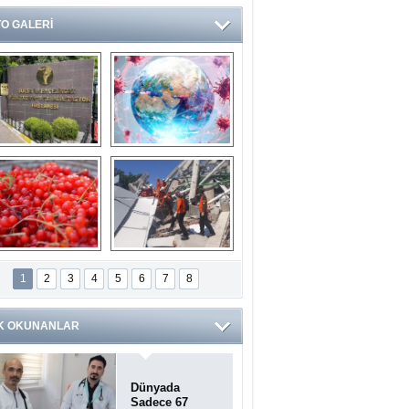
O GALERİ
Ve burası da bir 
14 soruda 
devlet hastanesi
Koronavirüs 
hakkında kendinizi 
test edin...
ilaburu meyvesi 
Endonezya’daki 
anserden koruyor
deprem: Ölü sayısı 
1
2
3
4
5
6
7
8
bin 203'e yükseldi
K OKUNANLAR
Dünyada
Sadece 67