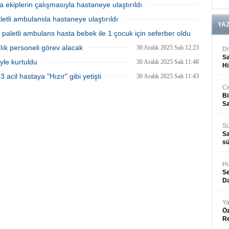
 ekiplerin çalışmasıyla hastaneye ulaştırıldı
31 Aralık 2025 Çarşamba 15:28
etli ambulansla hastaneye ulaştırıldı
YA
31 Aralık 2025 Çarşamba 14:58
paletli ambulans hasta bebek ile 1 çocuk için seferber oldu
31 Aralık 2025 Çarşamba 14:43
lık personeli görev alacak
30 Aralık 2025 Salı 12:23
Dr
Sa
iyle kurtuldu
30 Aralık 2025 Salı 11:48
Hi
acil hastaya "Hızır" gibi yetişti
30 Aralık 2025 Salı 11:43
Ce
Bi
Sa
Si
Sa
sü
Hu
Se
Da
Ya
Öz
R