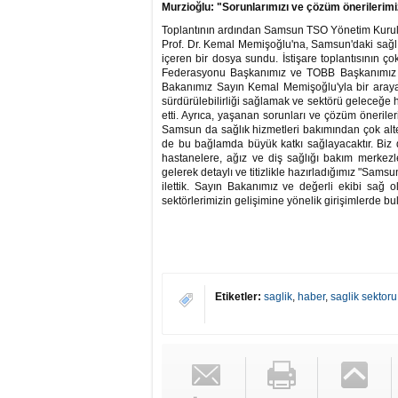
Murzioğlu: "Sorunlarımızı ve çözüm önerilerimizi
Toplantının ardından Samsun TSO Yönetim Kurulu
Prof. Dr. Kemal Memişoğlu'na, Samsun'daki sağlık
içeren bir dosya sundu. İstişare toplantısının 
Federasyonu Başkanımız ve TOBB Başkanımız Say
Bakanımız Sayın Kemal Memişoğlu'yla bir araya 
sürdürülebilirliği sağlamak ve sektörü geleceğe h
etti. Ayrıca, yaşanan sorunları ve çözüm öneriler
Samsun da sağlık hizmetleri bakımından çok alter
de bu bağlamda büyük katkı sağlayacaktır. Biz 
hastanelere, ağız ve diş sağlığı bakım merkezl
gelerek detaylı ve titizlikle hazırladığımız "Sa
ilettik. Sayın Bakanımız ve değerli ekibi sağ o
sektörlerimizin gelişimine yönelik girişimlerde
Etiketler:
saglik
,
haber
,
saglik sektor