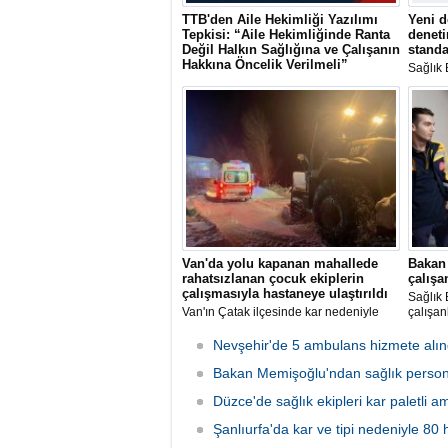
TTB'den Aile Hekimliği Yazılımı
Yeni d
Tepkisi: “Aile Hekimliğinde Ranta
deneti
Değil Halkın Sağlığına ve Çalışanın
standa
Hakkına Öncelik Verilmeli”
Sağlık 
Türk Tabipleri Birliği (TTB) Aile Hekimliği
ruhsata
Kolu, Sağlık Bakanlığı yöneticilerinin
tesisle
kurduğu iddia edilen bir yazılım şirketi
hizmet 
üzerinden aile hekimlerine belirli bir
güvence
programın zorunlu tutulmasına tepki
gösterdi.
Van'da yolu kapanan mahallede
Bakan
rahatsızlanan çocuk ekiplerin
çalışa
çalışmasıyla hastaneye ulaştırıldı
Sağlık
Van'ın Çatak ilçesinde kar nedeniyle
çalışanl
yolu kapanan mahallede rahatsızlanan
3 yaşındaki çocuk, ekiplerin çalışmaları
Nevşehir'de 5 ambulans hizmete alın
sonucu hastaneye ulaştırıldı.
Bakan Memişoğlu'ndan sağlık persone
Düzce'de sağlık ekipleri kar paletli a
Şanlıurfa'da kar ve tipi nedeniyle 80 