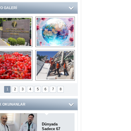
O GALERİ
Ve burası da bir 
14 soruda 
devlet hastanesi
Koronavirüs 
hakkında kendinizi 
test edin...
ilaburu meyvesi 
Endonezya’daki 
anserden koruyor
deprem: Ölü sayısı 
1
2
3
4
5
6
7
8
bin 203'e yükseldi
K OKUNANLAR
Dünyada
Sadece 67