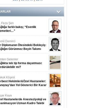
Doğrulama
Sistemi)
07.08.2026
ZARLAR
. Feza Şen
ğlığa farklı bakış; “Esenlik
zmetleri…”
mil Demirci
r Diplomanın Ötesindeki Bekleyiş:
ğlığın Görünmez Beyin Takımı
zden Gelenler
ğlıkta tek tip forma dayatması:
rdürülebilir mi?
kuk Köşesi
rbest Hekimler&Özel Hastaneler:
nıştay’dan Yol Gösterici Bir Karar
şar Kaya
el Hastanelerde Anesteziyoloji ve
eanimasyon Uzman Kadro Talebi