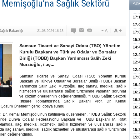
 Memişoğlu’na Sağlık Sektörü
SO
17:
Yaşt
17:
Sağlık Bakanlığı
21.08.2024 16:13
Biyo
17:
Doğ
15:
Samsun Ticaret ve Sanayi Odası (TSO) Yönetim
Sist
Ve K
14:
Kurulu Başkanı ve Türkiye Odalar ve Borsalar
10 B
12:
Birliği (TOBB) Başkan Yardımcısı Salih Zeki
Aldı
Bini
12:
Murzioğlu, ilaç...
Olab
12:
Samsun Ticaret ve Sanayi Odası (TSO) Yönetim Kurulu
Bağ 
İlk
17:
Başkanı ve Türkiye Odalar ve Borsalar Birliği (TOBB) Başkan
Teşh
Hay
16:
Yardımcısı Salih Zeki Murzioğlu, ilaç sanayi, medikal, sağlık
hizmetleri ve uluslararası sağlık turizminde yaşanan sorunlar
Baş
Besl
16:
ve çözüm önerilerinin değerlendirildiği, "TOBB Sağlık Sektörü
Öğel
Fayd
16:
İstişare Toplantısı"nda Sağlık Bakanı Prof. Dr. Kemal
özüm Önerileri" içerikli dosya sundu.
Yete
16:
Kaç
f. Dr. Kemal Memişoğlu'nun katılımıyla düzenlenen, "TOBB Sağlık Sektörü
Onay
16:
uleler'de Dünya Odalar Federasyonu Başkanı ve TOBB Başkanı M. Rifat
Kul
Düze
16:
plantıda, ilaç, medikal, kozmetik, sağlık hizmetleri ve uluslararası sağlık
Kor
ıda ilaç sanayi, medikal, sağlık hizmetleri ve uluslararası sağlık turizminde
Hemş
15:
eri değerlendirildi.
Kara
15: