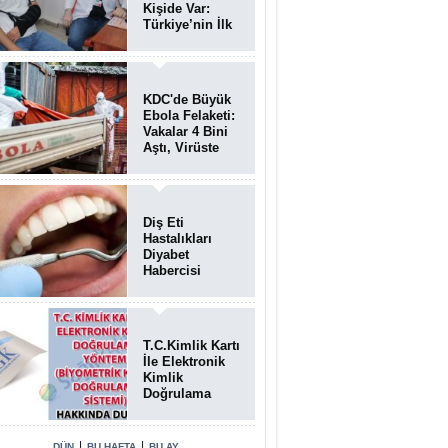
Kişide Var:
Türkiye’nin İlk
Bundgaard
Sendromu
Vakası
Diyarbakır’da
KDC'de Büyük
Teşhis Edildi
Ebola Felaketi:
Vakalar 4 Bini
Aştı, Virüste
Mutasyon
Şüphesi!
Diş Eti
Hastalıkları
Diyabet
Habercisi
Olabilir: Ağız
Sağlığı Ve
Şeker
Arasındaki Çift
T.C.Kimlik Kartı
Yönlü Bağ
İle Elektronik
Kanıtlandı
Kimlik
Doğrulama
Yöntemi
(Biyometrik
Kimlik
|
|
DÜN
BU HAFTA
BU AY