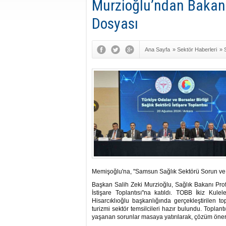
Murzioğlu’ndan Bakan
Dosyası
Ana Sayfa
»
Sektör Haberleri
»
Memişoğlu'na, "Samsun Sağlık Sektörü Sorun ve Ç
Başkan Salih Zeki Murzioğlu, Sağlık Bakanı Pro
İstişare Toplantısı"na katıldı. TOBB İkiz K
Hisarcıklıoğlu başkanlığında gerçekleştirilen to
turizmi sektör temsilcileri hazır bulundu. Toplant
yaşanan sorunlar masaya yatırılarak, çözüm öneril