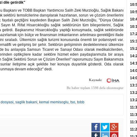
 dile getirdik"
Hay
Redd
10:
 Başkanı ve TOBB Başkan Yardımcısı Salih Zeki Murzioğlu, Sağlık Bakanı
Öğre
10:
 sektörü temsilcilerine danışılarak hazırlanan, sorun ve çözüm önerilerini
Yasa
10:
çok faydalı geçtiğini kaydeden Başkan Salih Zeki Murzioğlu, "Dünya Odalar
ın M. Rifat Hisarcıklıoğlu sağlık sektörünün tüm bileşenlerini, Sağlık
Beyn
10:
getirdi. Başkanımız Hisarcıklıoğlu yaptığı konuşmada, sağlık sektöründe
Yaşa
17:
azırlamak için bütçe ve finansman imkanlarının artırılması gerektiğini ifade
ini sıraladı. Ülkemizin sağlık turizmi konusunda önemli bir potansiyeli var.
Düz
15:
natifli ve gelişmiş bir şehir. Sektörün gelişiminin desteklenmesi ülkemize
Fizi
15:
de bu anlayışla Samsun Ticaret ve Sanayi Odası olarak medikalcilerden,
erinden optikçilere kadar sektöre hizmet eden paydaşlarımızla bir araya
300 
14:
msun Sağlık Sektörü Sorun ve Çözüm Önerileri" raporumuzu Sayın Bakanımıza
Hay
14:
lsunlar iletişime açık şekilde her konuya duyarlılık gösterdi. Oda olarak
 bulunmaya devam edeceğiz" dedi.
Baş
geli
14:
Düş
14:
Kaynak:
Daki
Kap
13:
Bu haber toplam 1598 defa okunmuştur
Edi
(Roz
13:
Gör
13:
u dosyasi
,
saglik bakani
,
kemal memisoglu
,
tso
,
tobb
Meyv
11:
3,5 
11:
Old
11:
Dev
11:
Oluş
11: