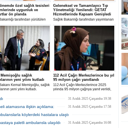
önemde özel sağlık tesisleri
Geleneksel ve Tamamlayıcı Tıp
mlerinde uygunluk ve
Yönetmeliği Yenilendi: GETAT
rtlar ön planda
Hizmetlerinde Kapsam Genişledi
Bakanlığı tarafından yürütülen
Sağlık Bakanlığı tarafından yayımlanan
 esas denetimler, özel sağlık
yeni Geleneksel ve Tamamlayıcı Tıp
rinin mevzuata uygunluğunu,
(GETAT) Yönetmeliği ile uygulama
kalitesini ve hasta güvenliğini
alanları genişletildi, erişim kolaylaştırıldı
 altına almayı hedefliyor.
ve sağlık kuruluşlarına yeni yetkiler
verildi.
 Memişoğlu sağlık
112 Acil Çağrı Merkezlerince bu yıl
nlarının yeni yılını kutladı
95 milyon çağrı yanıtlandı
 Bakanı Kemal Memişoğlu, sağlık
112 Acil Çağrı Merkezlerince 2025
arının yeni yılını kutladı.
yılında 95 milyon çağrıya yanıt verildi,
35 milyon vakaya müdahale edilmesi
sağlandı.
dı
31 Aralık 2025 Çarşamba 19:38
li atamasına ilişkin açıklama:
31 Aralık 2025 Çarşamba 17:58
mbulanslarla köylerdeki hastalara ulaştı
31 Aralık 2025 Çarşamba 16:33
hastaya paletli ambulansla ulaşıldı
31 Aralık 2025 Çarşamba 16:08