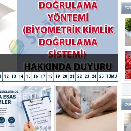
FOT
1
12
13
14
15
16
17
18
19
20
21
22
23
24
25
TÜMÜ
G
k
ÇO