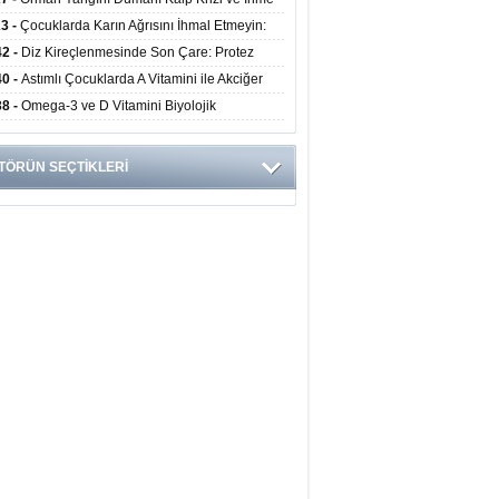
ini Artırıyor
23 -
Çocuklarda Karın Ağrısını İhmal Etmeyin:
disit Habercisi Olabilir
42 -
Diz Kireçlenmesinde Son Çare: Protez
iyatı İle Yaşam Kalitesi Artıyor
40 -
Astımlı Çocuklarda A Vitamini ile Akciğer
mi Arasında Bağlantı Bulundu
38 -
Omega-3 ve D Vitamini Biyolojik
anmayı Yavaşlatabilir
TÖRÜN SEÇTİKLERİ