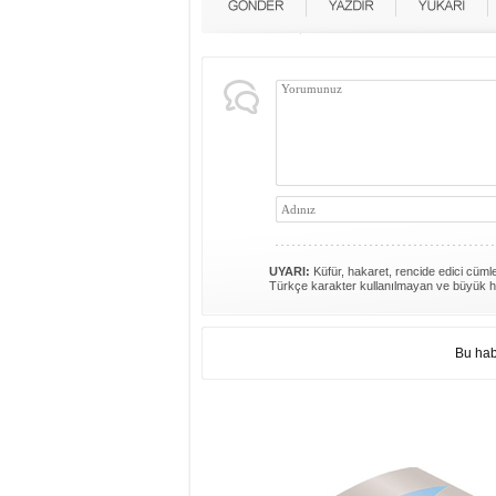
UYARI:
Küfür, hakaret, rencide edici cümlel
Türkçe karakter kullanılmayan ve büyük h
Bu hab