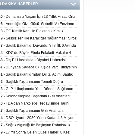
N DAKİKA HABERLER
10 -
Demanssız Yaşam İçin 13 Yıllık Fırsat: Orta
aki Yaşam Tarzı Beyin Sağlığını Belirliyor
08 -
Anneliğin Gizli Gücü: Gebelik Ve Emzirme
lojik Dayanıklılığı Artırabilir Mi?
03 -
T.C.Kimlik Kartı İle Elektronik Kimlik
rulama Yöntemi (Biyometrik Kimlik Doğrulama
39 -
Sessiz Tehlike Karaciğer Yağlanması: Siroz
emi) 07.08.2026
alp Krizine Davetiye Çıkarıyor!
47 -
Sağlık Bakanlığı Duyurdu: Yılın İlk 6 Ayında
inden Fazla Hasta Hiperbarik Oksijen Tedavisi
44 -
KDC'de Büyük Ebola Felaketi: Vakalar 4
 Aştı, Virüste Mutasyon Şüphesi!
43 -
Diş Eti Hastalıkları Diyabet Habercisi
ilir: Ağız Sağlığı Ve Şeker Arasındaki Çift Yönlü
41 -
Dünyada Sadece 67 Kişide Var: Türkiye’nin
Kanıtlandı
 Bundgaard Sendromu Vakası Diyarbakır’da
01 -
Sağlık Bakanlığı'ndan Dijital Adım: Sağlıklı
is Edildi
at Merkezlerinde Uzaktan Danışmanlık Dönemi
42 -
Sağlıklı Yaşlanmanın Temeli Doğru
ladı
enmeden Geçiyor: İleri Yaşta Hangi Besin
23 -
GLP-1 İlaçlarında Yeni Dönem: Sağlanan
erine İhtiyaç Duyuluyor?
alar Yalnızca Kilo Kaybıyla Sınırlı Değil
22 -
Kolonoskopide Başarının Gizli Anahtarı:
rsiz Bağırsak Temizliği Poliplerin Gözden
20 -
FDA’dan Narkolepsi Tedavisinde Tarihi
masına Neden Oluyor
: Oreksin Sistemini Hedefleyen İlk İlaç
17 -
Sağlıklı Yaşlanmanın Gizli Anahtarı:
lanıma Sunuldu
nli Kuvvet Antrenmanı Kas Ve Kemik Sağlığını
14 -
DSÖ Uyardı: 2030 Yılına Kadar 4,8 Milyon
uyor
ire ve Ebe Açığı Oluşabilir
27 -
Soğuk Algınlığı İle Başlayan Rahatsızlık
ciğer Yetmezliği Çıktı: 17 Yıl Sonra Nakille
09 -
17 Yıl Sonra Gelen Güzel Haber: 8 Kez