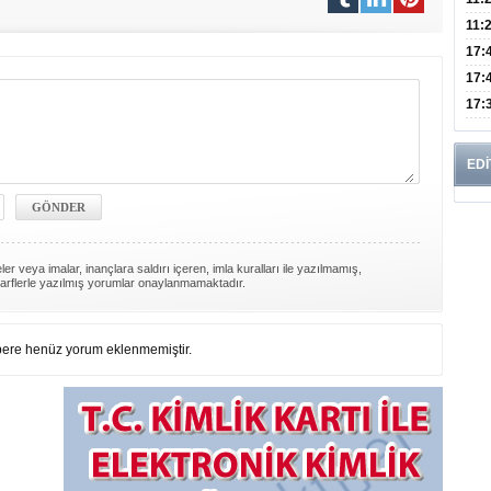
Risk
11:
Apan
17:
Amel
17:
Hac
17:
Yaşl
EDİ
er veya imalar, inançlara saldırı içeren, imla kuralları ile yazılmamış,
arflerle yazılmış yorumlar onaylanmamaktadır.
ere henüz yorum eklenmemiştir.