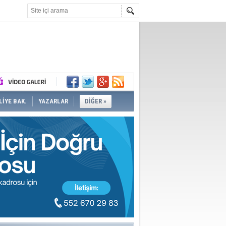
İYE BAK.
YAZARLAR
DİĞER »