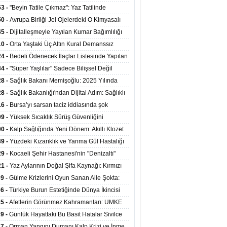
ata Tutundu
edilen Hastaya 9'uncu Çağrıda Nakil Yapıldı
53 -
"Beyin Tatile Çıkmaz": Yaz Tatilinde
nilenlerin Yüzde 39'u Unutulabiliyor
50 -
Avrupa Birliği Jel Ojelerdeki O Kimyasalı
kladı: Kısırlık ve Alerji Riski Uyarısı
45 -
Dijitalleşmeyle Yayılan Kumar Bağımlılığı
i ve Aileyi Yıkıma Uğratıyor
10 -
Orta Yaştaki Üç Altın Kural Demanssız
mı 13 Yıl Uzatabiliyor
24 -
Bedeli Ödenecek İlaçlar Listesinde Yapılan
enlemeler Hakkında Duyuru 2026/30
34 -
"Süper Yaşlılar" Sadece Bilişsel Değil
ksel Olarak da Daha Sağlıklı Yaşıyor
28 -
Sağlık Bakanı Memişoğlu: 2025 Yılında
Bini Aşkın Kişiye Emzirme Eğitimi Verildi
28 -
Sağlık Bakanlığı'ndan Dijital Adım: Sağlıklı
at Merkezlerinde Uzaktan Sağlık Hizmeti
16 -
Bursa’yı sarsan taciz iddiasında şok
ladı
şme!
09 -
Yüksek Sıcaklık Sürüş Güvenliğini
ürüyor: 40 Derecede Güvenli Sürüş Süresi 53
00 -
Kalp Sağlığında Yeni Dönem: Akıllı Klozet
kaya İniyor
ağı 30 Saniyede Ritim Bozukluğunu Tespit
39 -
Yüzdeki Kızarıklık ve Yanma Gül Hastalığı
yor
asea) Belirtisi Olabilir
29 -
Kocaeli Şehir Hastanesi'nin "Denizaltı"
ünümlü Ünitesi Hastalara Umut Oluyor
21 -
Yaz Aylarının Doğal Şifa Kaynağı: Kırmızı
eler Bağışıklığı ve Kalbi Koruyor
39 -
Gülme Krizlerini Oyun Sanan Aile Şokta:
Yaşındaki Çocuk 8 Kez Felç Geçirdi
36 -
Türkiye Burun Estetiğinde Dünya İkincisi
u
35 -
Afetlerin Görünmez Kahramanları: UMKE
 Kadrosuyla Görev Başında
29 -
Günlük Hayattaki Bu Basit Hatalar Sivilce
umunu Tetikliyor
27 -
Orman Yangını Dumanı Kalp Krizi ve İnme