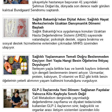
şikayetiyle hastaneye başvuran 41 yaşındaki
Şehmus Doğan’da, dünyada son derece nadir görülen
kalıtsal Bundgaard Sendromu saptandı.
Sağlık Bakanlığı'ndan Dijital Adım: Sağlıklı Hayat
Merkezlerinde Uzaktan Danışmanlık Dönemi
Başladı
Sağlık Bakanlığı'nca uygulamaya konulan Uzaktan
Hasta Değerlendirme Sistemi (UHDS) sayesinde
vatandaşlar; psikolojik destek, sigara bırakma ve
sosyal destek hizmetlerine evlerinden çıkmadan MHRS üzerinden
ulaşıyor.
Sağlıklı Yaşlanmanın Temeli Doğru Beslenmeden
Geçiyor: İleri Yaşta Hangi Besin Öğelerine İhtiyaç
Duyuluyor?
İlerleyen yaşla birlikte kas ve kemik kaybını önlemek
için dengeli beslenmenin önemi artıyor. Uzmanlar;
protein, kalsiyum, D vitamini ve B12 gibi kritik besin
öğelerinin yeterli alımının yaşam kalitesini koruduğunu vurguluyor.
GLP-1 İlaçlarında Yeni Dönem: Sağlanan Faydalar
Yalnızca Kilo Kaybıyla Sınırlı Değil
Cell Metabolism dergisinde yayımladığı
değerlendirme zayıflama ve diyabet tedavisinde
kullanılan GLP-1 ilaçlarının sinir, bağışıklık ve
organlar arası iletişim sistemleri üzerinden kilo