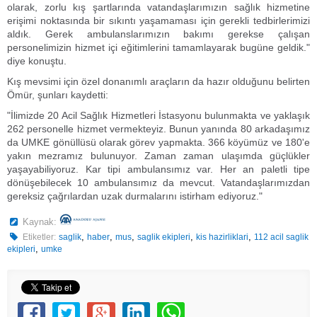
olarak, zorlu kış şartlarında vatandaşlarımızın sağlık hizmetine
erişimi noktasında bir sıkıntı yaşamaması için gerekli tedbirlerimizi
aldık. Gerek ambulanslarımızın bakımı gerekse çalışan
personelimizin hizmet içi eğitimlerini tamamlayarak bugüne geldik."
diye konuştu.
Kış mevsimi için özel donanımlı araçların da hazır olduğunu belirten
Ömür, şunları kaydetti:
"İlimizde 20 Acil Sağlık Hizmetleri İstasyonu bulunmakta ve yaklaşık
262 personelle hizmet vermekteyiz. Bunun yanında 80 arkadaşımız
da UMKE gönüllüsü olarak görev yapmakta. 366 köyümüz ve 180'e
yakın mezramız bulunuyor. Zaman zaman ulaşımda güçlükler
yaşayabiliyoruz. Kar tipi ambulansımız var. Her an paletli tipe
dönüşebilecek 10 ambulansımız da mevcut. Vatandaşlarımızdan
gereksiz çağrılardan uzak durmalarını istirham ediyoruz."
Kaynak:
,
,
,
,
,
Etiketler:
saglik
haber
mus
saglik ekipleri
kis hazirliklari
112 acil saglik
,
ekipleri
umke