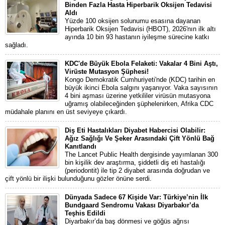
Binden Fazla Hasta Hiperbarik Oksijen Tedavisi
Aldı
Yüzde 100 oksijen solunumu esasına dayanan
Hiperbarik Oksijen Tedavisi (HBOT), 2026'nın ilk altı
ayında 10 bin 93 hastanın iyileşme sürecine katkı
sağladı.
KDC'de Büyük Ebola Felaketi: Vakalar 4 Bini Aştı,
Virüste Mutasyon Şüphesi!
Kongo Demokratik Cumhuriyeti'nde (KDC) tarihin en
büyük ikinci Ebola salgını yaşanıyor. Vaka sayısının
4 bini aşması üzerine yetkililer virüsün mutasyona
uğramış olabileceğinden şüphelenirken, Afrika CDC
müdahale planını en üst seviyeye çıkardı.
Diş Eti Hastalıkları Diyabet Habercisi Olabilir:
Ağız Sağlığı Ve Şeker Arasındaki Çift Yönlü Bağ
Kanıtlandı
The Lancet Public Health dergisinde yayımlanan 300
bin kişilik dev araştırma, şiddetli diş eti hastalığı
(periodontit) ile tip 2 diyabet arasında doğrudan ve
çift yönlü bir ilişki bulunduğunu gözler önüne serdi.
Dünyada Sadece 67 Kişide Var: Türkiye’nin İlk
Bundgaard Sendromu Vakası Diyarbakır’da
Teşhis Edildi
Diyarbakır’da baş dönmesi ve göğüs ağrısı