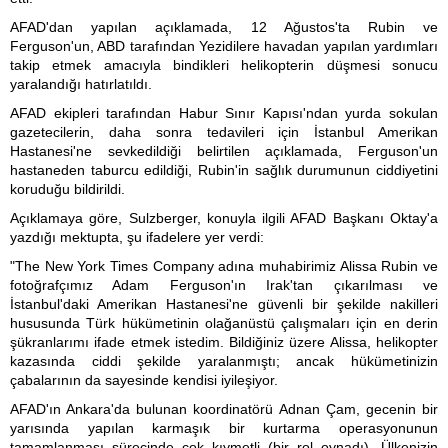
AFAD'dan yapılan açıklamada, 12 Ağustos'ta Rubin ve
Ferguson'un, ABD tarafından Yezidilere havadan yapılan yardımları
takip etmek amacıyla bindikleri helikopterin düşmesi sonucu
yaralandığı hatırlatıldı.
AFAD ekipleri tarafından Habur Sınır Kapısı'ndan yurda sokulan
gazetecilerin, daha sonra tedavileri için İstanbul Amerikan
Hastanesi'ne sevkedildiği belirtilen açıklamada, Ferguson'un
hastaneden taburcu edildiği, Rubin'in sağlık durumunun ciddiyetini
koruduğu bildirildi.
Açıklamaya göre, Sulzberger, konuyla ilgili AFAD Başkanı Oktay'a
yazdığı mektupta, şu ifadelere yer verdi:
"The New York Times Company adına muhabirimiz Alissa Rubin ve
fotoğrafçımız Adam Ferguson'ın Irak'tan çıkarılması ve
İstanbul'daki Amerikan Hastanesi'ne güvenli bir şekilde nakilleri
hususunda Türk hükümetinin olağanüstü çalışmaları için en derin
şükranlarımı ifade etmek istedim. Bildiğiniz üzere Alissa, helikopter
kazasında ciddi şekilde yaralanmıştı; ancak hükümetinizin
çabalarının da sayesinde kendisi iyileşiyor.
AFAD'ın Ankara'da bulunan koordinatörü Adnan Çam, gecenin bir
yarısında yapılan karmaşık bir kurtarma operasyonunun
tamamlanması sürecinde çok kıymetli (bir rol oynadı). Ülkenizin