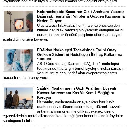
kaybından bağımsız biyolojik mekanizmaları tetiklediğini ortaya çıktı
Kolonoskopide Başarının Gizli Anahtarı: Yetersiz
Bağırsak Temizliği Poliplerin Gözden Kaçmasına
Neden Oluyor
Uluslararası kılavuzlar, her 4 ila 5 kolonoskopiden
birinde bağırsak temizliğinin yetersiz olduğunu ve bu
durumun kanser öncüsü poliplerin atlanmasına yol
açabildiğini ortaya koyuyor.
FDA’dan Narkolepsi Tedavisinde Tarihi Onay:
Oreksin Sistemini Hedefleyen İlk İlaç Kullanıma
Sunuldu
ABD Gıda ve İlaç Dairesi (FDA), Tip 1 narkolepsi
tedavisinde hastalığın temel biyolojik mekanizmasını
ve tüm belirtilerini hedef alan oveporexton etken
maddeli ilk ilaca onay verdi.
Sağlıklı Yaşlanmanın Gizli Anahtarı: Düzenli
Kuvvet Antrenmanı Kas Ve Kemik Sağlığını
Koruyor
Uzmanlar, yaşlanmayla ortaya çıkan kas kaybı
(sarkopeni) ve düşme riskine karşı düzenli kuvvet
antrenmanının önemine dikkat çekerek, direnç
egzersizlerinin metabolizmadan kemik sağlığına kadar bütüncül faydalar
sunduğunu belirtti.