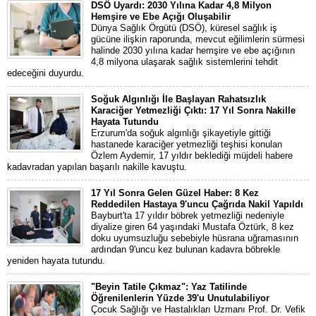
DSÖ Uyardı: 2030 Yılına Kadar 4,8 Milyon
Hemşire ve Ebe Açığı Oluşabilir
Dünya Sağlık Örgütü (DSÖ), küresel sağlık iş
gücüne ilişkin raporunda, mevcut eğilimlerin sürmesi
halinde 2030 yılına kadar hemşire ve ebe açığının
4,8 milyona ulaşarak sağlık sistemlerini tehdit
edeceğini duyurdu.
Soğuk Algınlığı İle Başlayan Rahatsızlık
Karaciğer Yetmezliği Çıktı: 17 Yıl Sonra Nakille
Hayata Tutundu
Erzurum'da soğuk algınlığı şikayetiyle gittiği
hastanede karaciğer yetmezliği teşhisi konulan
Özlem Aydemir, 17 yıldır beklediği müjdeli habere
kadavradan yapılan başarılı nakille kavuştu.
17 Yıl Sonra Gelen Güzel Haber: 8 Kez
Reddedilen Hastaya 9'uncu Çağrıda Nakil Yapıldı
Bayburt'ta 17 yıldır böbrek yetmezliği nedeniyle
diyalize giren 64 yaşındaki Mustafa Öztürk, 8 kez
doku uyumsuzluğu sebebiyle hüsrana uğramasının
ardından 9'uncu kez bulunan kadavra böbrekle
yeniden hayata tutundu.
"Beyin Tatile Çıkmaz": Yaz Tatilinde
Öğrenilenlerin Yüzde 39'u Unutulabiliyor
Çocuk Sağlığı ve Hastalıkları Uzmanı Prof. Dr. Vefik