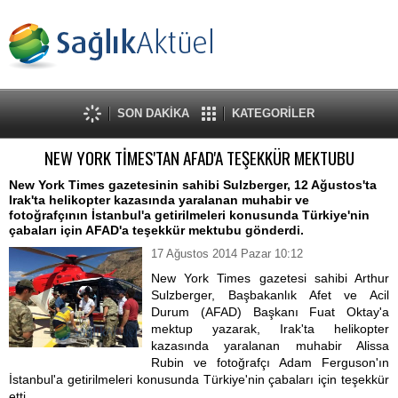
SON DAKİKA
KATEGORİLER
NEW YORK TİMES'TAN AFAD'A TEŞEKKÜR MEKTUBU
New York Times gazetesinin sahibi Sulzberger, 12 Ağustos'ta
Irak'ta helikopter kazasında yaralanan muhabir ve
fotoğrafçının İstanbul'a getirilmeleri konusunda Türkiye'nin
çabaları için AFAD'a teşekkür mektubu gönderdi.
17 Ağustos 2014 Pazar 10:12
New York Times gazetesi sahibi Arthur
Sulzberger, Başbakanlık Afet ve Acil
Durum (AFAD) Başkanı Fuat Oktay'a
mektup yazarak, Irak'ta helikopter
kazasında yaralanan muhabir Alissa
Rubin ve fotoğrafçı Adam Ferguson'ın
İstanbul'a getirilmeleri konusunda Türkiye'nin çabaları için teşekkür
etti.