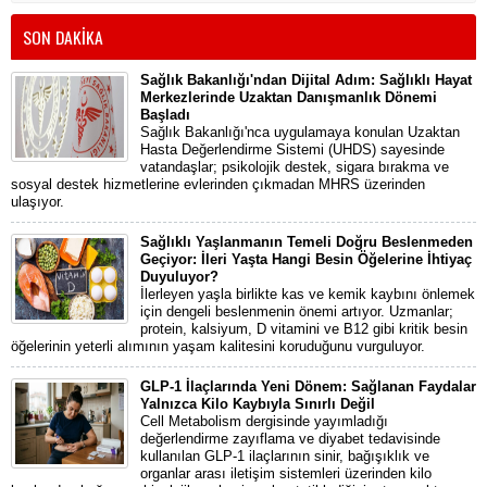
SON DAKİKA
Sağlık Bakanlığı'ndan Dijital Adım: Sağlıklı Hayat
Merkezlerinde Uzaktan Danışmanlık Dönemi
Başladı
Sağlık Bakanlığı'nca uygulamaya konulan Uzaktan
Hasta Değerlendirme Sistemi (UHDS) sayesinde
vatandaşlar; psikolojik destek, sigara bırakma ve
sosyal destek hizmetlerine evlerinden çıkmadan MHRS üzerinden
ulaşıyor.
Sağlıklı Yaşlanmanın Temeli Doğru Beslenmeden
Geçiyor: İleri Yaşta Hangi Besin Öğelerine İhtiyaç
Duyuluyor?
İlerleyen yaşla birlikte kas ve kemik kaybını önlemek
için dengeli beslenmenin önemi artıyor. Uzmanlar;
protein, kalsiyum, D vitamini ve B12 gibi kritik besin
öğelerinin yeterli alımının yaşam kalitesini koruduğunu vurguluyor.
GLP-1 İlaçlarında Yeni Dönem: Sağlanan Faydalar
Yalnızca Kilo Kaybıyla Sınırlı Değil
Cell Metabolism dergisinde yayımladığı
değerlendirme zayıflama ve diyabet tedavisinde
kullanılan GLP-1 ilaçlarının sinir, bağışıklık ve
organlar arası iletişim sistemleri üzerinden kilo