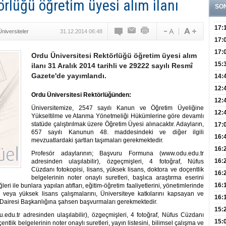
örlüğü öğretim üyesi alım ilanı
SO
17:
Üniversiteler
31.12.2014 06:48
Yaşt
17:
Biyo
17:
Ordu Üniversitesi Rektörlüğü öğretim üyesi alım
Doğ
15:
ilanı 31 Aralık 2014 tarihli ve 29222 sayılı Resmî
Gazete'de yayımlandı.
Sist
Ve K
14:
10 B
12:
Ordu Üniversitesi Rektörlüğünden:
Aldı
Bini
12:
Üniversitemize, 2547 sayılı Kanun ve Öğretim Üyeliğine
Olab
12:
Yükseltilme ve Atanma Yönetmeliği Hükümlerine göre devamlı
Bağ 
statüde çalıştırılmak üzere Öğretim Üyesi alınacaktır. Adayların,
İlk
17:
657 sayılı Kanunun 48. maddesindeki ve diğer ilgili
Teşh
Hay
16:
mevzuatlardaki şartları taşımaları gerekmektedir.
Baş
Besl
16:
Profesör adaylarının; Başvuru Formuna (www.odu.edu.tr
Öğel
Fayd
16:
adresinden ulaşılabilir), özgeçmişleri, 4 fotoğraf, Nüfus
Cüzdanı fotokopisi, lisans, yüksek lisans, doktora ve doçentlik
Yete
16:
belgelerinin noter onaylı suretleri, başlıca araştırma eserini
Kaç
Onay
16:
ğleri ile bunlara yapılan atıfları, eğitim-öğretim faaliyetlerini, yönetimlerinde
veya yüksek lisans çalışmalarını, Üniversiteye katkılarını kapsayan ve
Kul
Düze
16:
 Dairesi Başkanlığına şahsen başvurmaları gerekmektedir.
Kor
Hemş
15:
du.tr adresinden ulaşılabilir), özgeçmişleri, 4 fotoğraf, Nüfus Cüzdanı
Kara
15:
ntlik belgelerinin noter onaylı suretleri, yayın listesini, bilimsel çalışma ve