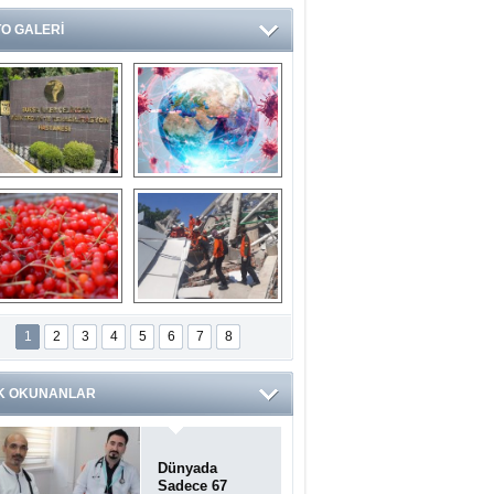
O GALERİ
Ve burası da bir 
14 soruda 
devlet hastanesi
Koronavirüs 
hakkında kendinizi 
test edin...
ilaburu meyvesi 
Endonezya’daki 
anserden koruyor
deprem: Ölü sayısı 
1
2
3
4
5
6
7
8
bin 203'e yükseldi
K OKUNANLAR
Dünyada
Sadece 67