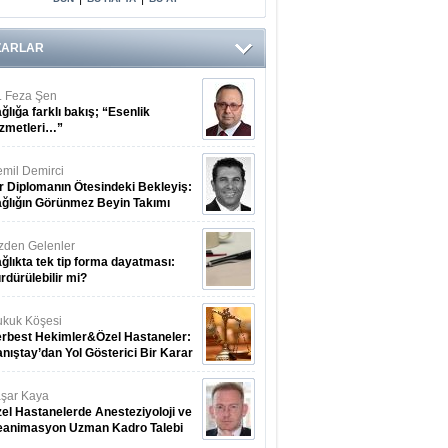
Arasındaki Çift
Yönlü Bağ
Kanıtlandı
ZARLAR
. Feza Şen
ğlığa farklı bakış; “Esenlik
zmetleri…”
mil Demirci
r Diplomanın Ötesindeki Bekleyiş:
ğlığın Görünmez Beyin Takımı
zden Gelenler
ğlıkta tek tip forma dayatması:
rdürülebilir mi?
kuk Köşesi
rbest Hekimler&Özel Hastaneler:
nıştay’dan Yol Gösterici Bir Karar
şar Kaya
el Hastanelerde Anesteziyoloji ve
eanimasyon Uzman Kadro Talebi