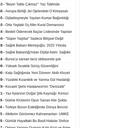
ata Tutundu
edilen Hastaya 9'uncu Çağrıda Nakil Yapıldı
53 -
"Beyin Tatile Çıkmaz": Yaz Tatilinde
nilenlerin Yüzde 39'u Unutulabiliyor
50 -
Avrupa Birliği Jel Ojelerdeki O Kimyasalı
kladı: Kısırlık ve Alerji Riski Uyarısı
45 -
Dijitalleşmeyle Yayılan Kumar Bağımlılığı
i ve Aileyi Yıkıma Uğratıyor
10 -
Orta Yaştaki Üç Altın Kural Demanssız
mı 13 Yıl Uzatabiliyor
24 -
Bedeli Ödenecek İlaçlar Listesinde Yapılan
enlemeler Hakkında Duyuru 2026/30
34 -
"Süper Yaşlılar" Sadece Bilişsel Değil
ksel Olarak da Daha Sağlıklı Yaşıyor
28 -
Sağlık Bakanı Memişoğlu: 2025 Yılında
Bini Aşkın Kişiye Emzirme Eğitimi Verildi
28 -
Sağlık Bakanlığı'ndan Dijital Adım: Sağlıklı
at Merkezlerinde Uzaktan Sağlık Hizmeti
16 -
Bursa’yı sarsan taciz iddiasında şok
ladı
şme!
09 -
Yüksek Sıcaklık Sürüş Güvenliğini
ürüyor: 40 Derecede Güvenli Sürüş Süresi 53
00 -
Kalp Sağlığında Yeni Dönem: Akıllı Klozet
kaya İniyor
ağı 30 Saniyede Ritim Bozukluğunu Tespit
39 -
Yüzdeki Kızarıklık ve Yanma Gül Hastalığı
yor
asea) Belirtisi Olabilir
29 -
Kocaeli Şehir Hastanesi'nin "Denizaltı"
ünümlü Ünitesi Hastalara Umut Oluyor
21 -
Yaz Aylarının Doğal Şifa Kaynağı: Kırmızı
eler Bağışıklığı ve Kalbi Koruyor
39 -
Gülme Krizlerini Oyun Sanan Aile Şokta:
Yaşındaki Çocuk 8 Kez Felç Geçirdi
36 -
Türkiye Burun Estetiğinde Dünya İkincisi
u
35 -
Afetlerin Görünmez Kahramanları: UMKE
 Kadrosuyla Görev Başında
29 -
Günlük Hayattaki Bu Basit Hatalar Sivilce
umunu Tetikliyor
27 -
Orman Yangını Dumanı Kalp Krizi ve İnme