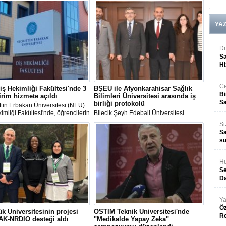
YA
Dr
Sa
Hi
Ce
ş Hekimliği Fakültesi'nde 3
BŞEÜ ile Afyonkarahisar Sağlık
Bi
irim hizmete açıldı
Bilimleri Üniversitesi arasında iş
Sa
birliği protokolü
tin Erbakan Üniversitesi (NEÜ)
imliği Fakültesi'nde, öğrencilerin
Bilecik Şeyh Edebali Üniversitesi
sürecine ve verilen sağlık
(BŞEÜ) ile Afyonkarahisar Sağlık
Si
erinin kalitesine katkı sağlayacak
Bilimleri Üniversitesi arasında akademik
Sa
irimin açılışı törenle
iş birliği protokol imzalandı.
sü
ştirildi.
Hu
Se
Da
Ya
Öz
k Üniversitesinin projesi
OSTİM Teknik Üniversitesi'nde
R
AK-NRDIO desteği aldı
"Medikalde Yapay Zeka"