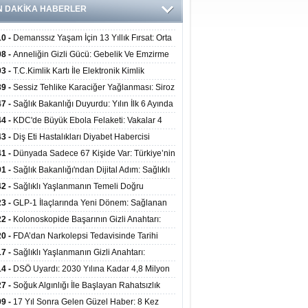
N DAKİKA HABERLER
10 -
Demanssız Yaşam İçin 13 Yıllık Fırsat: Orta
aki Yaşam Tarzı Beyin Sağlığını Belirliyor
08 -
Anneliğin Gizli Gücü: Gebelik Ve Emzirme
lojik Dayanıklılığı Artırabilir Mi?
03 -
T.C.Kimlik Kartı İle Elektronik Kimlik
rulama Yöntemi (Biyometrik Kimlik Doğrulama
39 -
Sessiz Tehlike Karaciğer Yağlanması: Siroz
emi) 07.08.2026
alp Krizine Davetiye Çıkarıyor!
47 -
Sağlık Bakanlığı Duyurdu: Yılın İlk 6 Ayında
inden Fazla Hasta Hiperbarik Oksijen Tedavisi
44 -
KDC'de Büyük Ebola Felaketi: Vakalar 4
 Aştı, Virüste Mutasyon Şüphesi!
43 -
Diş Eti Hastalıkları Diyabet Habercisi
ilir: Ağız Sağlığı Ve Şeker Arasındaki Çift Yönlü
41 -
Dünyada Sadece 67 Kişide Var: Türkiye’nin
Kanıtlandı
 Bundgaard Sendromu Vakası Diyarbakır’da
01 -
Sağlık Bakanlığı'ndan Dijital Adım: Sağlıklı
is Edildi
at Merkezlerinde Uzaktan Danışmanlık Dönemi
42 -
Sağlıklı Yaşlanmanın Temeli Doğru
ladı
enmeden Geçiyor: İleri Yaşta Hangi Besin
23 -
GLP-1 İlaçlarında Yeni Dönem: Sağlanan
erine İhtiyaç Duyuluyor?
alar Yalnızca Kilo Kaybıyla Sınırlı Değil
22 -
Kolonoskopide Başarının Gizli Anahtarı:
rsiz Bağırsak Temizliği Poliplerin Gözden
20 -
FDA’dan Narkolepsi Tedavisinde Tarihi
masına Neden Oluyor
: Oreksin Sistemini Hedefleyen İlk İlaç
17 -
Sağlıklı Yaşlanmanın Gizli Anahtarı:
lanıma Sunuldu
nli Kuvvet Antrenmanı Kas Ve Kemik Sağlığını
14 -
DSÖ Uyardı: 2030 Yılına Kadar 4,8 Milyon
uyor
ire ve Ebe Açığı Oluşabilir
27 -
Soğuk Algınlığı İle Başlayan Rahatsızlık
ciğer Yetmezliği Çıktı: 17 Yıl Sonra Nakille
09 -
17 Yıl Sonra Gelen Güzel Haber: 8 Kez