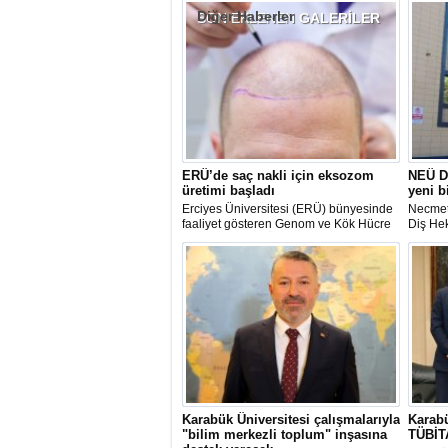
Diğer Haberler
SON EKLENEN
GALERİLER
ERÜ’de saç nakli için eksozom
NEÜ Di
üretimi başladı
yeni b
Erciyes Üniversitesi (ERÜ) bünyesinde
Necmet
faaliyet gösteren Genom ve Kök Hücre
Diş Hek
Merkezi (GENKÖK) saç naklinde
eğitim 
kullanılan eksozomların üretimine
hizmetl
başlandı.
3 yeni b
gerçekle
Karabük Üniversitesi çalışmalarıyla
Karabü
"bilim merkezli toplum" inşasına
TÜBİT