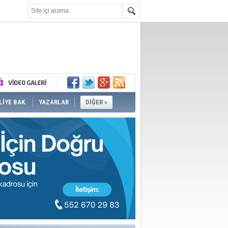
İYE BAK.
YAZARLAR
DİĞER »