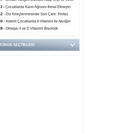
ini Artırıyor
23 -
Çocuklarda Karın Ağrısını İhmal Etmeyin:
disit Habercisi Olabilir
42 -
Diz Kireçlenmesinde Son Çare: Protez
iyatı İle Yaşam Kalitesi Artıyor
40 -
Astımlı Çocuklarda A Vitamini ile Akciğer
mi Arasında Bağlantı Bulundu
38 -
Omega-3 ve D Vitamini Biyolojik
anmayı Yavaşlatabilir
TÖRÜN SEÇTİKLERİ