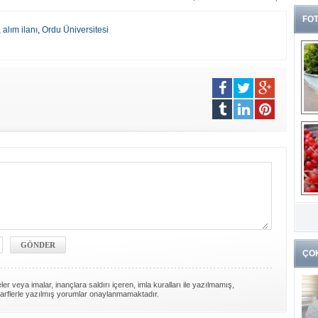
FOT
,
alım ilanı
,
Ordu Üniversitesi
G
k
ÇO
er veya imalar, inançlara saldırı içeren, imla kuralları ile yazılmamış,
arflerle yazılmış yorumlar onaylanmamaktadır.