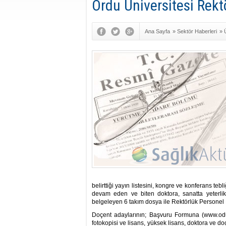
Ordu Üniversitesi Rekt
Ana Sayfa
»
Sektör Haberleri
»
belirttiği yayın listesini, kongre ve konferans tebli
devam eden ve biten doktora, sanatta yeterlik 
belgeleyen 6 takım dosya ile Rektörlük Personel
Doçent adaylarının; Başvuru Formuna (www.odu.e
fotokopisi ve lisans, yüksek lisans, doktora ve doçe