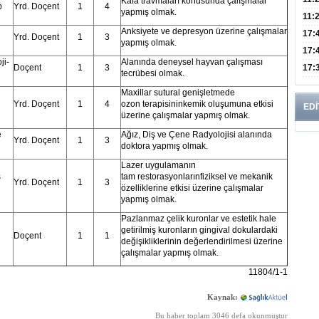
Kafa travmaları konusunda çalışmalar
p
Yrd. Doçent
1
4
yapmış olmak.
Risk
11:
Anksiyete ve depresyon üzerine çalışmalar
Apan
17:
Yrd. Doçent
1
3
yapmış olmak.
Amel
17:
ji-
Alanında deneysel hayvan çalışması
Hac
Doçent
1
3
17:
tecrübesi olmak.
Yaşl
Maxillar sutural genişletmede
Yrd. Doçent
1
4
ozon terapisininkemik oluşumuna etkisi
EDİ
üzerine çalışmalar yapmış olmak.
e
Ağız, Diş ve Çene Radyolojisi alanında
Yrd. Doçent
1
3
doktora yapmış olmak.
Lazer uygulamanın
ş
tam restorasyonlarınfiziksel ve mekanik
Yrd. Doçent
1
3
özelliklerine etkisi üzerine çalışmalar
yapmış olmak.
Pazlanmaz çelik kuronlar ve estetik hale
getirilmiş kuronların gingival dokulardaki
Doçent
1
1
değişikliklerinin değerlendirilmesi üzerine
çalışmalar yapmış olmak.
11804/1-1
Kaynak:
Bu haber toplam 3046 defa okunmuştur