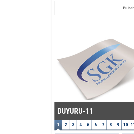
Bu hab
DUYURU-11
1
2
3
4
5
6
7
8
9
10
1