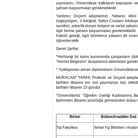
yayınlarını, Üniversiteye katkılarını kapsayan
şahsen başvurmaları gerekmektedir.
Yardımcı Doçent adaylarının; Yabancı dilini
özgeçmişleri, 4 fotoğraf, Nüfus Cüzdanı fotokopi
suretleri, askerlik durum belgesi ve varsa yabancı
ilgili birime şahsen başvurmaları gerekmektedir.
hükmü gereği, ilgili birimlerce yabancı dil sınavın
öğrenilecektir.
Genel Şartlar;
*Herhangi bir kamu kurumunda çalışanların (daha 
“Hizmet Belgesini” dosyalarına eklemeleri gerekm
* Yurtdışından alınan diplomaların Üniversiteler
MÜRACAAT TARİHİ; Profesör ve Doçent adayları
tarihten itibaren (en son yayınlanan ilan dikka
tarihten itibaren 15 gündür.
*Üniversitemiz “Öğretim Üyeliği Kadrolarına
tarihinden itibaren yürürlüğe girmesinden dolayı 
Birimi
Bölüm/Anabilim Dalı
Tıp Fakültesi
Temel Tıp Bilimleri / Anato