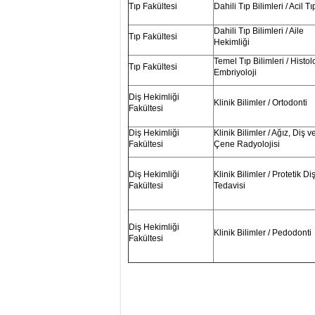
Tıp Fakültesi
Dahili Tıp Bilimleri / Acil Tı
Dahili Tıp Bilimleri / Aile
Tıp Fakültesi
Hekimliği
Temel Tıp Bilimleri / Histolo
Tıp Fakültesi
Embriyoloji
Diş Hekimliği
Klinik Bilimler / Ortodonti
Fakültesi
Diş Hekimliği
Klinik Bilimler / Ağız, Diş v
Fakültesi
Çene Radyolojisi
Diş Hekimliği
Klinik Bilimler / Protetik Di
Fakültesi
Tedavisi
Diş Hekimliği
Klinik Bilimler / Pedodonti
Fakültesi