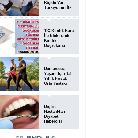
Kişide Var:
Türkiye’nin İlk
Bundgaard
Sendromu
Vakası
Diyarbakır’da
T.C.Kimlik Kartı
Teşhis Edildi
İle Elektronik
Kimlik
Doğrulama
Yöntemi
(Biyometrik
Kimlik
Doğrulama
Demanssız
Sistemi)
Yaşam İçin 13
07.08.2026
Yıllık Fırsat:
Orta Yaştaki
Yaşam Tarzı
Beyin Sağlığını
Belirliyor
Diş Eti
Hastalıkları
Diyabet
Habercisi
Olabilir: Ağız
Sağlığı Ve
Şeker
|
|
DÜN
BU HAFTA
BU AY