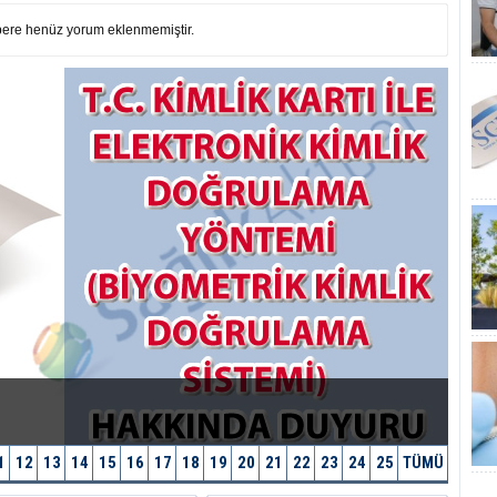
ere henüz yorum eklenmemiştir.
1
12
13
14
15
16
17
18
19
20
21
22
23
24
25
TÜMÜ