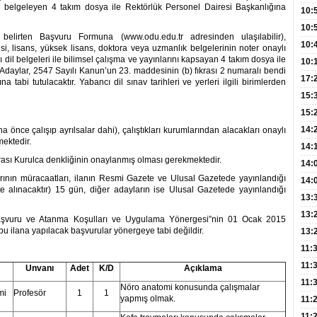
 ve belgeleyen 4 takım dosya ile Rektörlük Personel Dairesi Başkanlığına
Hay
Redd
10:
Öğre
10:
 belirten Başvuru Formuna (www.odu.edu.tr adresinden ulaşılabilir),
Yasa
10:
si, lisans, yüksek lisans, doktora veya uzmanlık belgelerinin noter onaylı
 dil belgeleri ile bilimsel çalışma ve yayınlarını kapsayan 4 takım dosya ile
Beyn
10:
 Adaylar, 2547 Sayılı Kanun’un 23. maddesinin (b) fıkrası 2 numaralı bendi
Yaşa
17:
a tabi tutulacaktır. Yabancı dil sınav tarihleri ve yerleri ilgili birimlerden
Düz
15:
Fizi
15:
300 
14:
önce çalışıp ayrılsalar dahi), çalıştıkları kurumlarından alacakları onaylı
ektedir.
Hay
14:
arası Kurulca denkliğinin onaylanmış olması gerekmektedir.
Baş
geli
14:
nın müracaatları, ilanın Resmi Gazete ve Ulusal Gazetede yayınlandığı
Düş
14:
te alınacaktır) 15 gün, diğer adayların ise Ulusal Gazetede yayınlandığı
Daki
Kap
13:
Edi
(Roz
13:
 Başvuru ve Atanma Koşulları ve Uygulama Yönergesi”nin 01 Ocak 2015
bu ilana yapılacak başvurular yönergeye tabi değildir.
Gör
13:
Meyv
11:
3,5 
11:
Unvanı
Adet
K/D
Açıklama
Old
11:
Nöro anatomi konusunda çalışmalar
mi
Profesör
1
1
yapmış olmak.
Dev
11:
Oluş
11: