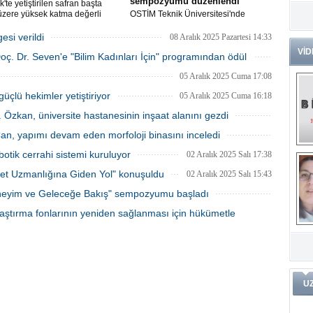
sempozyumu düzenlendi
'te yetiştirilen safran başta
üzere yüksek katma değerli
OSTİM Teknik Üniversitesi'nde
Dr
k ve kırmızı biberin kimlik
düzenlenen "Medikalde Yapay Zeka"
Tü
ması ve orijin tespitini
sempozyumu, üniversite ve sanayi iş
si verildi
08 Aralık 2025 Pazartesi 14:33
Zo
yen uluslararası proje, TÜBİTAK-
birliğini güçlendiren bir buluşmaya
VİD
oç. Dr. Seven'e "Bilim Kadınları İçin" programından ödül
tan işbirliğiyle desteklenecek.
sahne oldu.
Av
08 Aralık 2025 Pazartesi 13:23
05 Aralık 2025 Cuma 17:08
He
Ç
güçlü hekimler yetiştiriyor
05 Aralık 2025 Cuma 16:18
Ön
. Özkan, üniversite hastanesinin inşaat alanını gezdi
Me
04 Aralık 2025 Perşembe 16:33
Fa
 Can, yapımı devam eden morfoloji binasını inceledi
(m
04 Aralık 2025 Perşembe 15:48
otik cerrahi sistemi kuruluyor
02 Aralık 2025 Salı 17:38
ve
et Uzmanlığına Giden Yol" konuşuldu
Di
02 Aralık 2025 Salı 15:43
m
Pr
 Deneyim ve Geleceğe Bakış" sempozyumu başladı
01 Aralık 2025 Pazartesi 14:53
aştırma fonlarının yeniden sağlanması için hükümetle
Pr
İ
Ko
ar
29 Kasım 2025 Cumartesi 09:58
Öğ
ko
Dy
U
Da
ar