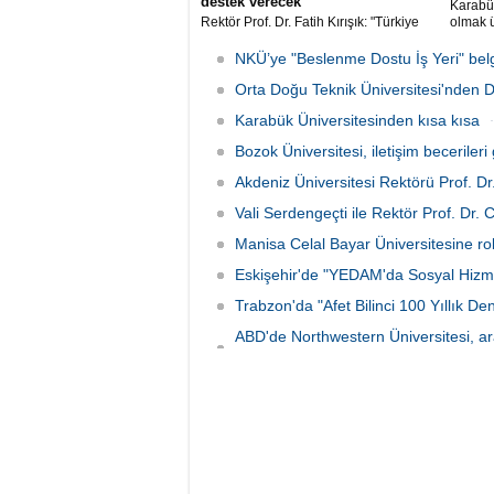
destek verecek
Karabük
Rektör Prof. Dr. Fatih Kırışık: "Türkiye
olmak 
Yüzyılı'nı gerçekleştirmek için en önemli
sarımsa
ve stratejik konu bilimdir. Bilimde ne
doğrula
NKÜ’ye "Beslenme Dostu İş Yeri" belge
kadar yükselirsek, bilim merkezli toplum
hedefle
olursak Türkiye Yüzyılı'nı öyle
Orta Doğu Teknik Üniversitesi'nden D
Macaris
gerçekleştirebiliriz"
Karabük Üniversitesinden kısa kısa
Bozok Üniversitesi, iletişim becerileri 
Akdeniz Üniversitesi Rektörü Prof. Dr
Vali Serdengeçti ile Rektör Prof. Dr.
Manisa Celal Bayar Üniversitesine rob
Eskişehir'de "YEDAM'da Sosyal Hizm
Trabzon'da "Afet Bilinci 100 Yıllık
ABD'de Northwestern Üniversitesi, ar
anlaştı