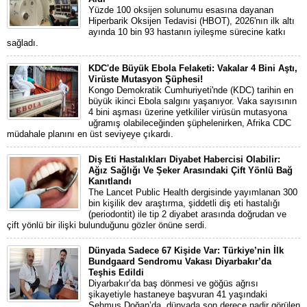
Yüzde 100 oksijen solunumu esasına dayanan
Hiperbarik Oksijen Tedavisi (HBOT), 2026'nın ilk altı
ayında 10 bin 93 hastanın iyileşme sürecine katkı
sağladı.
KDC'de Büyük Ebola Felaketi: Vakalar 4 Bini Aştı,
Virüste Mutasyon Şüphesi!
Kongo Demokratik Cumhuriyeti'nde (KDC) tarihin en
büyük ikinci Ebola salgını yaşanıyor. Vaka sayısının
4 bini aşması üzerine yetkililer virüsün mutasyona
uğramış olabileceğinden şüphelenirken, Afrika CDC
müdahale planını en üst seviyeye çıkardı.
Diş Eti Hastalıkları Diyabet Habercisi Olabilir:
Ağız Sağlığı Ve Şeker Arasındaki Çift Yönlü Bağ
Kanıtlandı
The Lancet Public Health dergisinde yayımlanan 300
bin kişilik dev araştırma, şiddetli diş eti hastalığı
(periodontit) ile tip 2 diyabet arasında doğrudan ve
çift yönlü bir ilişki bulunduğunu gözler önüne serdi.
Dünyada Sadece 67 Kişide Var: Türkiye’nin İlk
Bundgaard Sendromu Vakası Diyarbakır’da
Teşhis Edildi
Diyarbakır’da baş dönmesi ve göğüs ağrısı
şikayetiyle hastaneye başvuran 41 yaşındaki
Şehmus Doğan’da, dünyada son derece nadir görülen