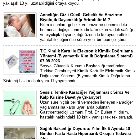
yaklaşık 13 yıl uzatabildiğini ortaya koydu.
Anneliğin Gizli Gücü: Gebelik Ve Emzirme
Biyolojik Dayanıklılığı Artırabilir Mi?
Bilim insanları, gebelik ve emzirme dönemindeki
hormonal değişimlerin kadınların uzun vadeli sağlığı
ve biyolojik dayanıklılığı üzerinde koruyucu etkiler
yaratabileceğini öne süren yeni bir teori geliştirdi.
T.C.Kimlik Kartı İle Elektronik Kimlik Doğrulama
Yöntemi (Biyometrik Kimlik Doğrulama Sistemi)
07.08.2026
Sosyal Güvenlik Kurumu Başkanlığı tarafından
Türkiye Cumhuriyeti Kimlik Kartı İle Elektronik Kimlik
Doğrulama Yöntemi (Biyometrik Kimlik Doğrulama
Sistemi) hakkında duyuru-11 yayımlandı.
Sessiz Tehlike Karaciğer Yağlanması: Siroz Ve
Kalp Krizine Davetiye Çıkarıyor!
Uzun süre hiçbir belirti vermeden ilerleyen karaciğer
yağlanmasına karşı uyarılarda bulunan
Gastroenteroloji Uzmanı Prof. Dr. Bülent Yıldırım,
hastalık hakkındaki 10 kritik yanlışı tek tek sıraladı.
Sağlık Bakanlığı Duyurdu: Yılın İlk 6 Ayında 10
Binden Fazla Hasta Hiperbarik Oksijen Tedavisi
Aldı