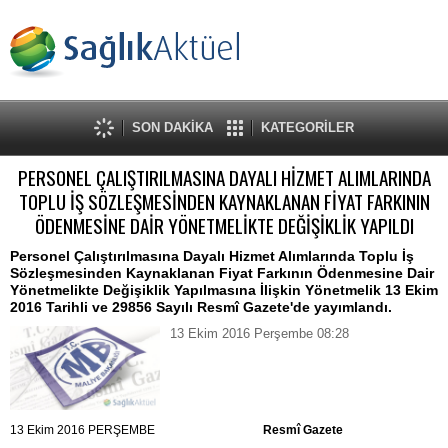
SON DAKİKA
KATEGORİLER
PERSONEL ÇALIŞTIRILMASINA DAYALI HİZMET ALIMLARINDA
TOPLU İŞ SÖZLEŞMESİNDEN KAYNAKLANAN FİYAT FARKININ
ÖDENMESİNE DAİR YÖNETMELİKTE DEĞİŞİKLİK YAPILDI
Personel Çalıştırılmasına Dayalı Hizmet Alımlarında Toplu İş
Sözleşmesinden Kaynaklanan Fiyat Farkının Ödenmesine Dair
Yönetmelikte Değişiklik Yapılmasına İlişkin Yönetmelik 13 Ekim
2016 Tarihli ve 29856 Sayılı Resmî Gazete'de yayımlandı.
13 Ekim 2016 Perşembe 08:28
13 Ekim 2016 PERŞEMBE
Resmî Gazete