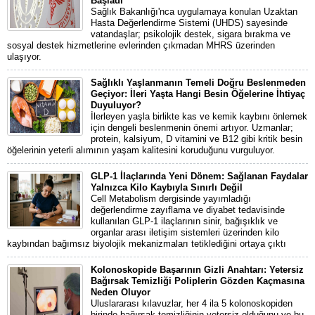
Başladı
Sağlık Bakanlığı'nca uygulamaya konulan Uzaktan
Hasta Değerlendirme Sistemi (UHDS) sayesinde
vatandaşlar; psikolojik destek, sigara bırakma ve
sosyal destek hizmetlerine evlerinden çıkmadan MHRS üzerinden
ulaşıyor.
Sağlıklı Yaşlanmanın Temeli Doğru Beslenmeden
Geçiyor: İleri Yaşta Hangi Besin Öğelerine İhtiyaç
Duyuluyor?
İlerleyen yaşla birlikte kas ve kemik kaybını önlemek
için dengeli beslenmenin önemi artıyor. Uzmanlar;
protein, kalsiyum, D vitamini ve B12 gibi kritik besin
öğelerinin yeterli alımının yaşam kalitesini koruduğunu vurguluyor.
GLP-1 İlaçlarında Yeni Dönem: Sağlanan Faydalar
Yalnızca Kilo Kaybıyla Sınırlı Değil
Cell Metabolism dergisinde yayımladığı
değerlendirme zayıflama ve diyabet tedavisinde
kullanılan GLP-1 ilaçlarının sinir, bağışıklık ve
organlar arası iletişim sistemleri üzerinden kilo
kaybından bağımsız biyolojik mekanizmaları tetiklediğini ortaya çıktı
Kolonoskopide Başarının Gizli Anahtarı: Yetersiz
Bağırsak Temizliği Poliplerin Gözden Kaçmasına
Neden Oluyor
Uluslararası kılavuzlar, her 4 ila 5 kolonoskopiden
birinde bağırsak temizliğinin yetersiz olduğunu ve bu