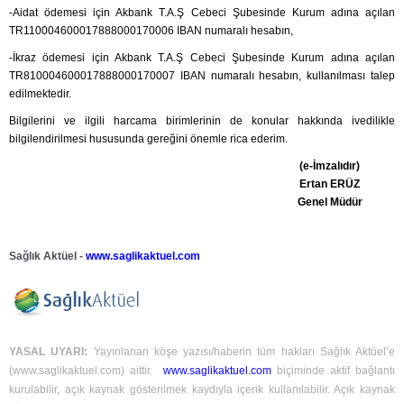
-Aidat ödemesi için Akbank T.A.Ş Cebeci Şubesinde Kurum adına açılan
TR110004600017888000170006 IBAN numaralı hesabın,
-İkraz ödemesi için Akbank T.A.Ş Cebeci Şubesinde Kurum adına açılan
TR810004600017888000170007 IBAN numaralı hesabın, kullanılması talep
edilmektedir.
Bilgilerini ve ilgili harcama birimlerinin de konular hakkında ivedilikle
bilgilendirilmesi hususunda gereğini önemle rica ederim.
(e-İmzalıdır)
Ertan ERÜZ
Genel Müdür
Sağlık Aktüel -
www.saglikaktuel.com
YASAL UYARI:
Yayınlanan köşe yazısı/haberin tüm hakları Sağlık Aktüel’e
(
www.saglikaktuel.com
) aittir.
www.saglikaktuel.com
biçiminde aktif bağlantı
kurulabilir, açık kaynak gösterilmek kaydıyla içerik kullanılabilir. Açık kaynak