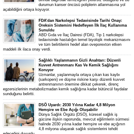
durumun kanser öncüsü poliplerin atlanmasına yol
açabildiğini ortaya koyuyor.
FDA’dan Narkolepsi Tedavisinde Tarihi Onay:
Oreksin Sistemini Hedefleyen İlk İlaç Kullanıma
Sunuldu
ABD Gıda ve İlaç Dairesi (FDA), Tip 1 narkolepsi
tedavisinde hastalığın temel biyolojik mekanizmasını
ve tüm belirtilerini hedef alan oveporexton etken
maddeli ilk ilaca onay verdi.
Sağlıklı Yaşlanmanın Gizli Anahtarı: Düzenli
Kuvvet Antrenmanı Kas Ve Kemik Sağlığını
Koruyor
Uzmanlar, yaşlanmayla ortaya çıkan kas kaybı
(sarkopeni) ve düşme riskine karşı düzenli kuvvet
antrenmanının önemine dikkat çekerek, direnç
egzersizlerinin metabolizmadan kemik sağlığına kadar bütüncül faydalar
sunduğunu belirtti.
DSÖ Uyardı: 2030 Yılına Kadar 4,8 Milyon
Hemşire ve Ebe Açığı Oluşabilir
Dünya Sağlık Örgütü (DSÖ), küresel sağlık iş
gücüne ilişkin raporunda, mevcut eğilimlerin sürmesi
halinde 2030 yılına kadar hemşire ve ebe açığının
4,8 milyona ulaşarak sağlık sistemlerini tehdit
edeceğini duyurdu.