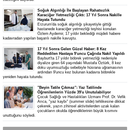
Soğuk Algınlığı İle Başlayan Rahatsızlık
Karaciğer Yetmezliği Çıktı: 17 Yıl Sonra Nakille
Hayata Tutundu
Erzurum'da soğuk algınlığı şikayetiyle gittiği
hastanede karaciğer yetmezliği teşhisi konulan
Özlem Aydemir, 17 yıldır beklediği müjdeli habere
kadavradan yapılan başarılı nakille kavuştu.
17 Yıl Sonra Gelen Güzel Haber: 8 Kez
Reddedilen Hastaya 9'uncu Çağrıda Nakil Yapıldı
Bayburt'ta 17 yıldır böbrek yetmezliği nedeniyle
diyalize giren 64 yaşındaki Mustafa Öztürk, 8 kez
doku uyumsuzluğu sebebiyle hüsrana uğramasının
ardından 9'uncu kez bulunan kadavra böbrekle
yeniden hayata tutundu.
"Beyin Tatile Çıkmaz": Yaz Tatilinde
Öğrenilenlerin Yüzde 39'u Unutulabiliyor
Çocuk Sağlığı ve Hastalıkları Uzmanı Prof. Dr. Vefik
Arıca, "yaz kaybı" (summer slide) tehlikesine dikkat
çekerek, yazın zihinsel aktivitelerden uzak kalan
çocukların okulda öğrendiklerinin büyük kısmını
unuttuğunu söyledi.