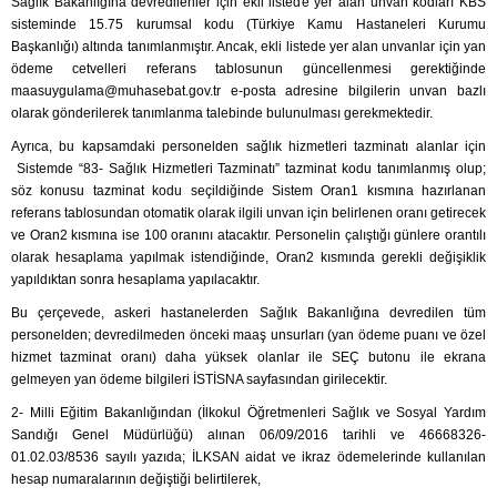
Sağlık Bakanlığına devredilenler için ekli listede yer alan unvan kodları KBS
sisteminde 15.75 kurumsal kodu (Türkiye Kamu Hastaneleri Kurumu
Başkanlığı) altında tanımlanmıştır. Ancak, ekli listede yer alan unvanlar için yan
ödeme cetvelleri referans tablosunun güncellenmesi gerektiğinde
maasuygulama@muhasebat.gov.tr
e-posta adresine bilgilerin unvan bazlı
olarak gönderilerek tanımlanma talebinde bulunulması gerekmektedir.
Ayrıca, bu kapsamdaki personelden sağlık hizmetleri tazminatı alanlar için
Sistemde “83- Sağlık Hizmetleri Tazminatı” tazminat kodu tanımlanmış olup;
söz konusu tazminat kodu seçildiğinde Sistem Oran1 kısmına hazırlanan
referans tablosundan otomatik olarak ilgili unvan için belirlenen oranı getirecek
ve Oran2 kısmına ise 100 oranını atacaktır. Personelin çalıştığı günlere orantılı
olarak hesaplama yapılmak istendiğinde, Oran2 kısmında gerekli değişiklik
yapıldıktan sonra hesaplama yapılacaktır.
Bu çerçevede, askeri hastanelerden Sağlık Bakanlığına devredilen tüm
personelden; devredilmeden önceki maaş unsurları (yan ödeme puanı ve özel
hizmet tazminat oranı) daha yüksek olanlar ile SEÇ butonu ile ekrana
gelmeyen yan ödeme bilgileri İSTİSNA sayfasından girilecektir.
2- Milli Eğitim Bakanlığından (İlkokul Öğretmenleri Sağlık ve Sosyal Yardım
Sandığı Genel Müdürlüğü) alınan 06/09/2016 tarihli ve 46668326-
01.02.03/8536 sayılı yazıda; İLKSAN aidat ve ikraz ödemelerinde kullanılan
hesap numaralarının değiştiği belirtilerek,