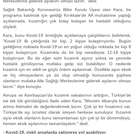
Merkezlerine giderek aşılarını olması lazım." dedi.
Sağlık Bakanlığı Koronavirüs Bilim Kurulu Üyesi olan Kara, bir
programa katılmak için geldiği Kırıkkale'de AA muhabirine yaptığı
açıklamada, kızamığın çok kolay bulaşan bir hastalık olduğunu
söyledi.
Kara, bunu Kovid-19 örneğiyle açıklamaya çalıştıklarını belirterek,
"Kovid-19 ilk çıktığında bir kişi, 2 kişiye bulaştırıyordu. Bugün
geldiğimiz noktada Kovid-19'un en yoğun olduğu noktada bir kişi 8
kişiye bulaştırıyor. Kızamıkta da bir kişi neredeyse 12-18 kişiye
bulaştırıyor. Bu da eğer sizin kızamık aşınız yoksa ve çevrede
hastalık görülüyorsa mutlaka gelip sizi bulabiliyor. O nedenle
kızamık için en etkili ve güçlü önlem aşılanmak. Özellikle aşısı eksik
ve hiç olmayanların ya da olup olmadığı konusunda şüphesi
olanların mutlaka Aile Sağlığı Merkezlerine giderek aşılarını olması
lazım." diye konuştu.
Avrupa ve Azerbaycan'da kızamık vakalarının arttığını, Türkiye'de
ise tek tük görüldüğünü ifade eden Kara, "Mevsim itibarıyla bunun
artma ihtimalini de değerlendirmek lazım. Çok iyi bir fırsatımız var.
Türkiye'de aşı ücretsiz olarak isteyen herkese sunuluyor. Kızamık
aşısı eksik olanların bunu tamamlaması için çok iyi bir dönemdeyiz,
hemen eksik aşılarımızı tamamlayalım." dedi.
- Kovid-19, riskli gruplarda zatürreye yol açabiliyor