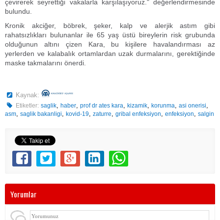
çevirerek seyrettiği vakalarla karşılaşıyoruz." değerlendirmesinde
bulundu.
Kronik akciğer, böbrek, şeker, kalp ve alerjik astım gibi
rahatsızlıkları bulunanlar ile 65 yaş üstü bireylerin risk grubunda
olduğunun altını çizen Kara, bu kişilere havalandırması az
yerlerden ve kalabalık ortamlardan uzak durmalarını, gerektiğinde
maske takmalarını önerdi.
Kaynak:
,
,
,
,
,
,
Etiketler:
saglik
haber
prof dr ates kara
kizamik
korunma
asi onerisi
,
,
,
,
,
,
asm
saglik bakanligi
kovid-19
zaturre
gribal enfeksiyon
enfeksiyon
salgin
Yorumlar