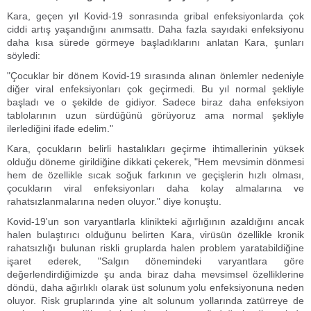
Kara, geçen yıl Kovid-19 sonrasında gribal enfeksiyonlarda çok
ciddi artış yaşandığını anımsattı. Daha fazla sayıdaki enfeksiyonu
daha kısa sürede görmeye başladıklarını anlatan Kara, şunları
söyledi:
"Çocuklar bir dönem Kovid-19 sırasında alınan önlemler nedeniyle
diğer viral enfeksiyonları çok geçirmedi. Bu yıl normal şekliyle
başladı ve o şekilde de gidiyor. Sadece biraz daha enfeksiyon
tablolarının uzun sürdüğünü görüyoruz ama normal şekliyle
ilerlediğini ifade edelim."
Kara, çocukların belirli hastalıkları geçirme ihtimallerinin yüksek
olduğu döneme girildiğine dikkati çekerek, "Hem mevsimin dönmesi
hem de özellikle sıcak soğuk farkının ve geçişlerin hızlı olması,
çocukların viral enfeksiyonları daha kolay almalarına ve
rahatsızlanmalarına neden oluyor." diye konuştu.
Kovid-19'un son varyantlarla klinikteki ağırlığının azaldığını ancak
halen bulaştırıcı olduğunu belirten Kara, virüsün özellikle kronik
rahatsızlığı bulunan riskli gruplarda halen problem yaratabildiğine
işaret ederek, "Salgın dönemindeki varyantlara göre
değerlendirdiğimizde şu anda biraz daha mevsimsel özelliklerine
döndü, daha ağırlıklı olarak üst solunum yolu enfeksiyonuna neden
oluyor. Risk gruplarında yine alt solunum yollarında zatürreye de