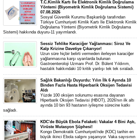
T.C.Kimlik Kartı İle Elektronik Kimlik Doğrulama
Yöntemi (Biyometrik Kimlik Doğrulama Sistemi)
07.08.2026
Sosyal Güvenlik Kurumu Başkanlığı tarafından
Türkiye Cumhuriyeti Kimlik Kartı İle Elektronik Kimlik
Doğrulama Yöntemi (Biyometrik Kimlik Doğrulama
Sistemi) hakkında duyuru-11 yayımlandı.
Sessiz Tehlike Karaciğer Yağlanması: Siroz Ve
Kalp Krizine Davetiye Çıkarıyor!
Uzun süre hiçbir belirti vermeden ilerleyen karaciğer
yağlanmasına karşı uyarılarda bulunan
Gastroenteroloji Uzmanı Prof. Dr. Bülent Yıldırım,
hastalık hakkındaki 10 kritik yanlışı tek tek sıraladı.
Sağlık Bakanlığı Duyurdu: Yılın İlk 6 Ayında 10
Binden Fazla Hasta Hiperbarik Oksijen Tedavisi
Aldı
Yüzde 100 oksijen solunumu esasına dayanan
Hiperbarik Oksijen Tedavisi (HBOT), 2026'nın ilk altı
ayında 10 bin 93 hastanın iyileşme sürecine katkı
sağladı.
KDC'de Büyük Ebola Felaketi: Vakalar 4 Bini Aştı,
Virüste Mutasyon Şüphesi!
Kongo Demokratik Cumhuriyeti'nde (KDC) tarihin en
büyük ikinci Ebola salgını yaşanıyor. Vaka sayısının