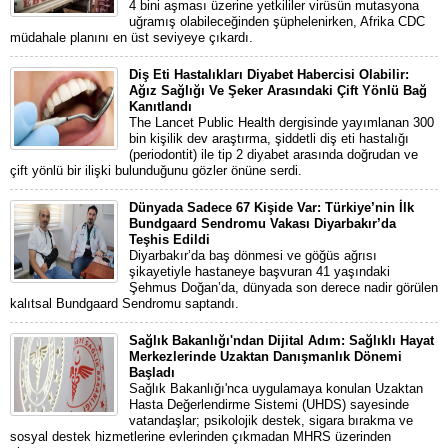
4 bini aşması üzerine yetkililer virüsün mutasyona
uğramış olabileceğinden şüphelenirken, Afrika CDC
müdahale planını en üst seviyeye çıkardı.
Diş Eti Hastalıkları Diyabet Habercisi Olabilir:
Ağız Sağlığı Ve Şeker Arasındaki Çift Yönlü Bağ
Kanıtlandı
The Lancet Public Health dergisinde yayımlanan 300
bin kişilik dev araştırma, şiddetli diş eti hastalığı
(periodontit) ile tip 2 diyabet arasında doğrudan ve
çift yönlü bir ilişki bulunduğunu gözler önüne serdi.
Dünyada Sadece 67 Kişide Var: Türkiye’nin İlk
Bundgaard Sendromu Vakası Diyarbakır’da
Teşhis Edildi
Diyarbakır’da baş dönmesi ve göğüs ağrısı
şikayetiyle hastaneye başvuran 41 yaşındaki
Şehmus Doğan’da, dünyada son derece nadir görülen
kalıtsal Bundgaard Sendromu saptandı.
Sağlık Bakanlığı'ndan Dijital Adım: Sağlıklı Hayat
Merkezlerinde Uzaktan Danışmanlık Dönemi
Başladı
Sağlık Bakanlığı'nca uygulamaya konulan Uzaktan
Hasta Değerlendirme Sistemi (UHDS) sayesinde
vatandaşlar; psikolojik destek, sigara bırakma ve
sosyal destek hizmetlerine evlerinden çıkmadan MHRS üzerinden