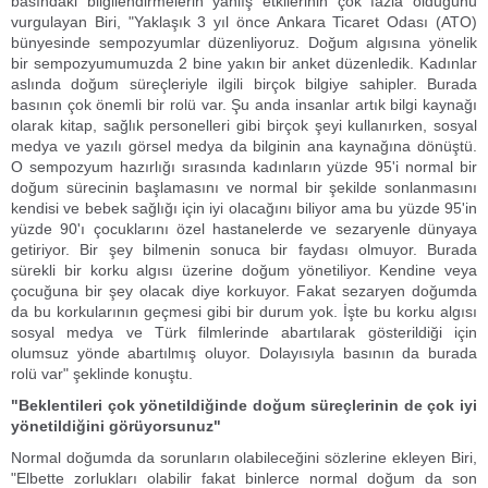
basındaki bilgilendirmelerin yanlış etkilerinin çok fazla olduğunu
vurgulayan Biri, "Yaklaşık 3 yıl önce Ankara Ticaret Odası (ATO)
bünyesinde sempozyumlar düzenliyoruz. Doğum algısına yönelik
bir sempozyumumuzda 2 bine yakın bir anket düzenledik. Kadınlar
aslında doğum süreçleriyle ilgili birçok bilgiye sahipler. Burada
basının çok önemli bir rolü var. Şu anda insanlar artık bilgi kaynağı
olarak kitap, sağlık personelleri gibi birçok şeyi kullanırken, sosyal
medya ve yazılı görsel medya da bilginin ana kaynağına dönüştü.
O sempozyum hazırlığı sırasında kadınların yüzde 95'i normal bir
doğum sürecinin başlamasını ve normal bir şekilde sonlanmasını
kendisi ve bebek sağlığı için iyi olacağını biliyor ama bu yüzde 95'in
yüzde 90'ı çocuklarını özel hastanelerde ve sezaryenle dünyaya
getiriyor. Bir şey bilmenin sonuca bir faydası olmuyor. Burada
sürekli bir korku algısı üzerine doğum yönetiliyor. Kendine veya
çocuğuna bir şey olacak diye korkuyor. Fakat sezaryen doğumda
da bu korkularının geçmesi gibi bir durum yok. İşte bu korku algısı
sosyal medya ve Türk filmlerinde abartılarak gösterildiği için
olumsuz yönde abartılmış oluyor. Dolayısıyla basının da burada
rolü var" şeklinde konuştu.
"Beklentileri çok yönetildiğinde doğum süreçlerinin de çok iyi
yönetildiğini görüyorsunuz"
Normal doğumda da sorunların olabileceğini sözlerine ekleyen Biri,
"Elbette zorlukları olabilir fakat binlerce normal doğum da son