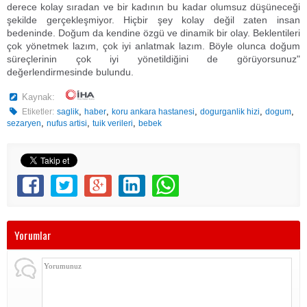
derece kolay sıradan ve bir kadının bu kadar olumsuz düşüneceği
şekilde gerçekleşmiyor. Hiçbir şey kolay değil zaten insan
bedeninde. Doğum da kendine özgü ve dinamik bir olay. Beklentileri
çok yönetmek lazım, çok iyi anlatmak lazım. Böyle olunca doğum
süreçlerinin çok iyi yönetildiğini de görüyorsunuz"
değerlendirmesinde bulundu.
Kaynak:
,
,
,
,
,
Etiketler:
saglik
haber
koru ankara hastanesi
dogurganlik hizi
dogum
,
,
,
sezaryen
nufus artisi
tuik verileri
bebek
Yorumlar