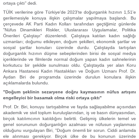
ortaya çıktı" dedi.
TÜİK verilerine göre Türkiye'de 2023'te doğurganlık hızının 1,51'e
gerilemesiyle konuya ilişkin çalışmalar yapılmaya başlandı. Bu
çerçevede AK Parti Kadın Kolları tarafından geçtiğimiz günlerde
"Nüfus Dinamikleri Riskler, Uluslararası Uygulamalar, Politika
Önerileri Çalıştayı" düzenlendi. Çalıştaya katılan kadın sağlığı
uzmanları; doğumu etkileyen, doğum şekilleri, ekonomik şartlar ve
sosyal şartlar konuları üzerinde durdu. Çalıştayda tartışılan
doğurganlık hızının düşme sebeplerinden birisi de sosyal medya
içeriklerinde ve filmlerde normal doğum yapan kadın sahnelerinin
korkutucu bir şekilde sunulması oldu. Çalıştayda yer alan Koru
Ankara Hastanesi Kadın Hastalıkları ve Doğum Uzmanı Prof. Dr.
Aydan Biri de programda üzerinde durulun konulara ilişkin
açıklamalarda bulundu.
"Doğum şeklinin sezaryene doğru kaymasının nüfus artışını
engelleyici bir basamak olma riski ortaya çıktı"
Prof. Dr. Biri, konuyu tartışabilme ve fayda sağlayabilme açısından
akademik ve sivil toplum kuruluşlarından, iş ve basın dünyasından,
birçok katılımcının katıldığını belirtti. Gelişmiş ülkelerin temel ve
genel sorununun doğurganlığın azalması ve nüfusun yaşlanması
olduğunu vurgulayan Biri, "Doğum önemli bir sorun. Ciddi anlamda
ele alınması gerekiyor. Birçok ülke de bu konunun üzerinde