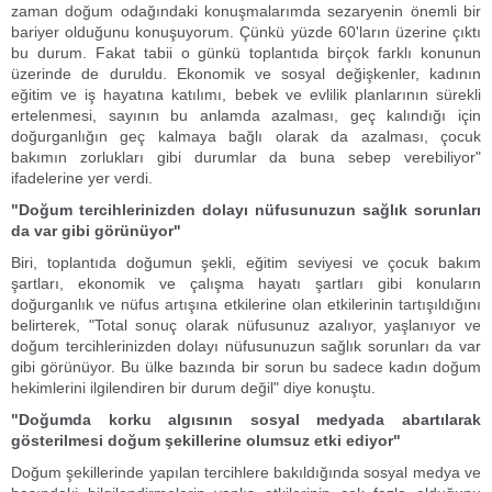
zaman doğum odağındaki konuşmalarımda sezaryenin önemli bir
bariyer olduğunu konuşuyorum. Çünkü yüzde 60'ların üzerine çıktı
bu durum. Fakat tabii o günkü toplantıda birçok farklı konunun
üzerinde de duruldu. Ekonomik ve sosyal değişkenler, kadının
eğitim ve iş hayatına katılımı, bebek ve evlilik planlarının sürekli
ertelenmesi, sayının bu anlamda azalması, geç kalındığı için
doğurganlığın geç kalmaya bağlı olarak da azalması, çocuk
bakımın zorlukları gibi durumlar da buna sebep verebiliyor"
ifadelerine yer verdi.
"Doğum tercihlerinizden dolayı nüfusunuzun sağlık sorunları
da var gibi görünüyor"
Biri, toplantıda doğumun şekli, eğitim seviyesi ve çocuk bakım
şartları, ekonomik ve çalışma hayatı şartları gibi konuların
doğurganlık ve nüfus artışına etkilerine olan etkilerinin tartışıldığını
belirterek, "Total sonuç olarak nüfusunuz azalıyor, yaşlanıyor ve
doğum tercihlerinizden dolayı nüfusunuzun sağlık sorunları da var
gibi görünüyor. Bu ülke bazında bir sorun bu sadece kadın doğum
hekimlerini ilgilendiren bir durum değil" diye konuştu.
"Doğumda korku algısının sosyal medyada abartılarak
gösterilmesi doğum şekillerine olumsuz etki ediyor"
Doğum şekillerinde yapılan tercihlere bakıldığında sosyal medya ve