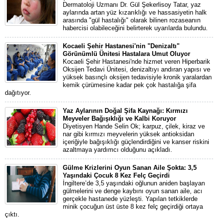
Dermatoloji Uzmanı Dr. Gül Şekerlisoy Tatar, yaz
aylarında artan yüz kızarıklığı ve hassasiyetin halk
arasında "gül hastalığı" olarak bilinen rozaseanın
habercisi olabileceğini belirterek uyarılarda bulundu.
Kocaeli Şehir Hastanesi'nin "Denizaltı"
Görünümlü Ünitesi Hastalara Umut Oluyor
Kocaeli Şehir Hastanesi'nde hizmet veren Hiperbarik
Oksijen Tedavi Ünitesi, denizaltıyı andıran yapısı ve
yüksek basınçlı oksijen tedavisiyle kronik yaralardan
kemik çürümesine kadar pek çok hastalığa şifa
dağıtıyor.
Yaz Aylarının Doğal Şifa Kaynağı: Kırmızı
Meyveler Bağışıklığı ve Kalbi Koruyor
Diyetisyen Hande Selin Ok; karpuz, çilek, kiraz ve
nar gibi kırmızı meyvelerin yüksek antioksidan
içeriğiyle bağışıklığı güçlendirdiğini ve kanser riskini
azaltmaya yardımcı olduğunu açıkladı.
Gülme Krizlerini Oyun Sanan Aile Şokta: 3,5
Yaşındaki Çocuk 8 Kez Felç Geçirdi
İngiltere’de 3,5 yaşındaki oğlunun aniden başlayan
gülmelerini ve denge kaybını oyun sanan aile, acı
gerçekle hastanede yüzleşti. Yapılan tetkiklerde
minik çocuğun üst üste 8 kez felç geçirdiği ortaya
çıktı.