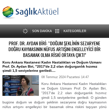
SON DAKİKA
KATEGORİLER
PROF. DR. AYDAN BİRİ: “DOĞUM ŞEKLİNİN SEZARYENE
DOĞRU KAYMASININ NÜFUS ARTIŞINI ENGELLEYİCİ BİR
BASAMAK OLMA RİSKİ ORTAYA ÇIKTI”
Koru Ankara Hastanesi Kadın Hastalıkları ve Doğum Uzmanı
Prof. Dr. Aydan Biri, "2017'de 2,2 olan doğurganlık hızımız
şimdi 1,5 seviyelerine geriledi....
08 Temmuz 2024 Pazartesi 14:47
Koru Ankara Hastanesi Kadın Hastalıkları
ve Doğum Uzmanı Prof. Dr. Aydan Biri,
"2017'de 2,2 olan doğurganlık hızımız
şimdi 1,5 seviyelerine geriledi. O günden
bugüne doğum ve doğum şeklinin sezaryene doğru kaymasının
nüfus artışını engelleyici bir basamak olma riskini taşıyan yönü