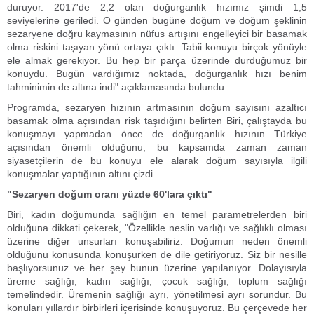
duruyor. 2017'de 2,2 olan doğurganlık hızımız şimdi 1,5
seviyelerine geriledi. O günden bugüne doğum ve doğum şeklinin
sezaryene doğru kaymasının nüfus artışını engelleyici bir basamak
olma riskini taşıyan yönü ortaya çıktı. Tabii konuyu birçok yönüyle
ele almak gerekiyor. Bu hep bir parça üzerinde durduğumuz bir
konuydu. Bugün vardığımız noktada, doğurganlık hızı benim
tahminimin de altına indi" açıklamasında bulundu.
Programda, sezaryen hızının artmasının doğum sayısını azaltıcı
basamak olma açısından risk taşıdığını belirten Biri, çalıştayda bu
konuşmayı yapmadan önce de doğurganlık hızının Türkiye
açısından önemli olduğunu, bu kapsamda zaman zaman
siyasetçilerin de bu konuyu ele alarak doğum sayısıyla ilgili
konuşmalar yaptığının altını çizdi.
"Sezaryen doğum oranı yüzde 60'lara çıktı"
Biri, kadın doğumunda sağlığın en temel parametrelerden biri
olduğuna dikkati çekerek, "Özellikle neslin varlığı ve sağlıklı olması
üzerine diğer unsurları konuşabiliriz. Doğumun neden önemli
olduğunu konusunda konuşurken de dile getiriyoruz. Siz bir nesille
başlıyorsunuz ve her şey bunun üzerine yapılanıyor. Dolayısıyla
üreme sağlığı, kadın sağlığı, çocuk sağlığı, toplum sağlığı
temelindedir. Üremenin sağlığı ayrı, yönetilmesi ayrı sorundur. Bu
konuları yıllardır birbirleri içerisinde konuşuyoruz. Bu çerçevede her