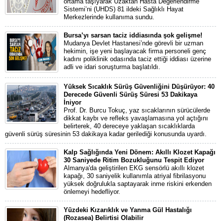
ortama taşıyarak Uzaktan Hasta Değerlendirme
Sistemi’ni (UHDS) 81 ildeki Sağlıklı Hayat
Merkezlerinde kullanıma sundu.
Bursa’yı sarsan taciz iddiasında şok gelişme!
Mudanya Devlet Hastanesi’nde görevli bir uzman
hekimin, işe yeni başlayacak firma personeli genç
kadını poliklinik odasında taciz ettiği iddiası üzerine
adli ve idari soruşturma başlatıldı.
Yüksek Sıcaklık Sürüş Güvenliğini Düşürüyor: 40
Derecede Güvenli Sürüş Süresi 53 Dakikaya
İniyor
Prof. Dr. Burcu Tokuç, yaz sıcaklarının sürücülerde
dikkat kaybı ve refleks yavaşlamasına yol açtığını
belirterek, 40 dereceye yaklaşan sıcaklıklarda
güvenli sürüş süresinin 53 dakikaya kadar gerilediği konusunda uyardı.
Kalp Sağlığında Yeni Dönem: Akıllı Klozet Kapağı
30 Saniyede Ritim Bozukluğunu Tespit Ediyor
Almanya'da geliştirilen EKG sensörlü akıllı klozet
kapağı, 30 saniyelik kullanımla atriyal fibrilasyonu
yüksek doğrulukla saptayarak inme riskini erkenden
önlemeyi hedefliyor.
Yüzdeki Kızarıklık ve Yanma Gül Hastalığı
(Rozasea) Belirtisi Olabilir