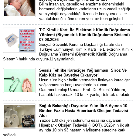
Bilim insanları, gebelik ve emzirme dönemindeki
hormonal değişimlerin kadınların uzun vadeli sağlığı
ve biyolojik dayanıklılığı üzerinde koruyucu etkiler
yaratabileceğini öne süren yeni bir teori geliştirdi.
T.C.Kimlik Kartı İle Elektronik Kimlik Doğrulama
Yöntemi (Biyometrik Kimlik Doğrulama Sistemi)
07.08.2026
Sosyal Güvenlik Kurumu Başkanlığı tarafından
Türkiye Cumhuriyeti Kimlik Kartı İle Elektronik Kimlik
Doğrulama Yöntemi (Biyometrik Kimlik Doğrulama
Sistemi) hakkında duyuru-11 yayımlandı.
Sessiz Tehlike Karaciğer Yağlanması: Siroz Ve
Kalp Krizine Davetiye Çıkarıyor!
Uzun süre hiçbir belirti vermeden ilerleyen karaciğer
yağlanmasına karşı uyarılarda bulunan
Gastroenteroloji Uzmanı Prof. Dr. Bülent Yıldırım,
hastalık hakkındaki 10 kritik yanlışı tek tek sıraladı.
Sağlık Bakanlığı Duyurdu: Yılın İlk 6 Ayında 10
Binden Fazla Hasta Hiperbarik Oksijen Tedavisi
Aldı
Yüzde 100 oksijen solunumu esasına dayanan
Hiperbarik Oksijen Tedavisi (HBOT), 2026'nın ilk altı
ayında 10 bin 93 hastanın iyileşme sürecine katkı
sağladı.