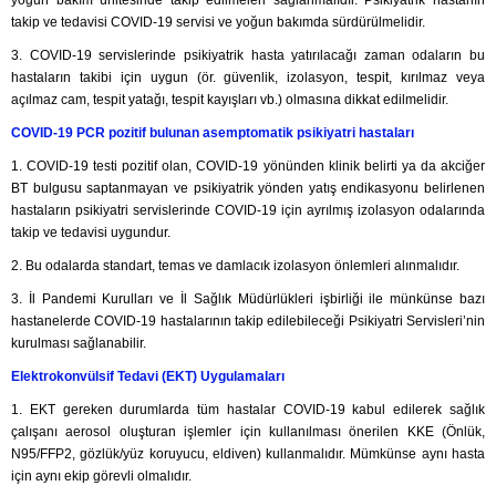
yoğun bakım ünitesinde takip edilmeleri sağlanmalıdır. Psikiyatrik hastanın
takip ve tedavisi COVID-19 servisi ve yoğun bakımda sürdürülmelidir.
3. COVID-19 servislerinde psikiyatrik hasta yatırılacağı zaman odaların bu
hastaların takibi için uygun (ör. güvenlik, izolasyon, tespit, kırılmaz veya
açılmaz cam, tespit yatağı, tespit kayışları vb.) olmasına dikkat edilmelidir.
COVID-19 PCR pozitif bulunan asemptomatik psikiyatri hastaları
1. COVID-19 testi pozitif olan, COVID-19 yönünden klinik belirti ya da akciğer
BT bulgusu saptanmayan ve psikiyatrik yönden yatış endikasyonu belirlenen
hastaların psikiyatri servislerinde COVID-19 için ayrılmış izolasyon odalarında
takip ve tedavisi uygundur.
2. Bu odalarda standart, temas ve damlacık izolasyon önlemleri alınmalıdır.
3. İl Pandemi Kurulları ve İl Sağlık Müdürlükleri işbirliği ile münkünse bazı
hastanelerde COVID-19 hastalarının takip edilebileceği Psikiyatri Servisleri’nin
kurulması sağlanabilir.
Elektrokonvülsif Tedavi (EKT) Uygulamaları
1. EKT gereken durumlarda tüm hastalar COVID-19 kabul edilerek sağlık
çalışanı aerosol oluşturan işlemler için kullanılması önerilen KKE (Önlük,
N95/FFP2, gözlük/yüz koruyucu, eldiven) kullanmalıdır. Mümkünse aynı hasta
için aynı ekip görevli olmalıdır.