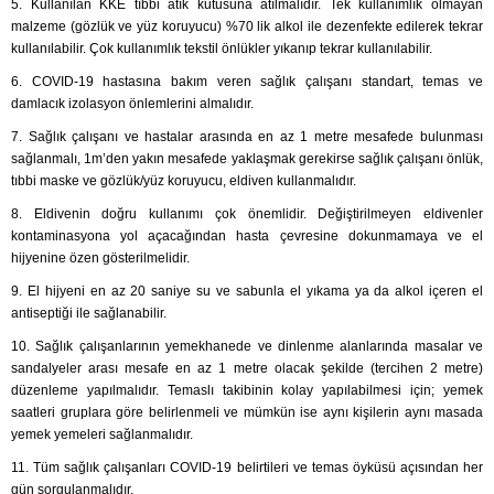
5. Kullanılan KKE tıbbi atık kutusuna atılmalıdır. Tek kullanımlık olmayan
malzeme (gözlük ve yüz koruyucu) %70 lik alkol ile dezenfekte edilerek tekrar
kullanılabilir. Çok kullanımlık tekstil önlükler yıkanıp tekrar kullanılabilir.
6. COVID-19 hastasına bakım veren sağlık çalışanı standart, temas ve
damlacık izolasyon önlemlerini almalıdır.
7. Sağlık çalışanı ve hastalar arasında en az 1 metre mesafede bulunması
sağlanmalı, 1m’den yakın mesafede yaklaşmak gerekirse sağlık çalışanı önlük,
tıbbi maske ve gözlük/yüz koruyucu, eldiven kullanmalıdır.
8. Eldivenin doğru kullanımı çok önemlidir. Değiştirilmeyen eldivenler
kontaminasyona yol açacağından hasta çevresine dokunmamaya ve el
hijyenine özen gösterilmelidir.
9. El hijyeni en az 20 saniye su ve sabunla el yıkama ya da alkol içeren el
antiseptiği ile sağlanabilir.
10. Sağlık çalışanlarının yemekhanede ve dinlenme alanlarında masalar ve
sandalyeler arası mesafe en az 1 metre olacak şekilde (tercihen 2 metre)
düzenleme yapılmalıdır. Temaslı takibinin kolay yapılabilmesi için; yemek
saatleri gruplara göre belirlenmeli ve mümkün ise aynı kişilerin aynı masada
yemek yemeleri sağlanmalıdır.
11. Tüm sağlık çalışanları COVID-19 belirtileri ve temas öyküsü açısından her
gün sorgulanmalıdır.