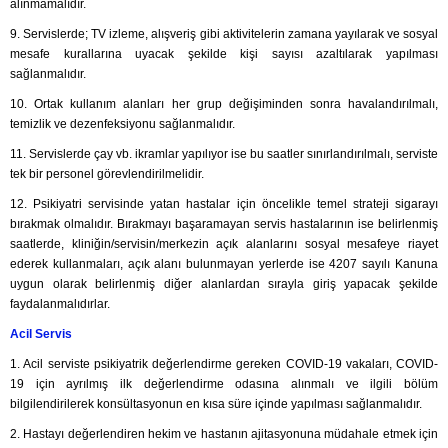
alınmamalıdır.
9. Servislerde; TV izleme, alışveriş gibi aktivitelerin zamana yayılarak ve sosyal
mesafe kurallarına uyacak şekilde kişi sayısı azaltılarak yapılması
sağlanmalıdır.
10. Ortak kullanım alanları her grup değişiminden sonra havalandırılmalı,
temizlik ve dezenfeksiyonu sağlanmalıdır.
11. Servislerde çay vb. ikramlar yapılıyor ise bu saatler sınırlandırılmalı, serviste
tek bir personel görevlendirilmelidir.
12. Psikiyatri servisinde yatan hastalar için öncelikle temel strateji sigarayı
bırakmak olmalıdır. Bırakmayı başaramayan servis hastalarının ise belirlenmiş
saatlerde, kliniğin/servisin/merkezin açık alanlarını sosyal mesafeye riayet
ederek kullanmaları, açık alanı bulunmayan yerlerde ise 4207 sayılı Kanuna
uygun olarak belirlenmiş diğer alanlardan sırayla giriş yapacak şekilde
faydalanmalıdırlar.
Acil Servis
1. Acil serviste psikiyatrik değerlendirme gereken COVID-19 vakaları, COVID-
19 için ayrılmış ilk değerlendirme odasına alınmalı ve ilgili bölüm
bilgilendirilerek konsültasyonun en kısa süre içinde yapılması sağlanmalıdır.
2. Hastayı değerlendiren hekim ve hastanın ajitasyonuna müdahale etmek için