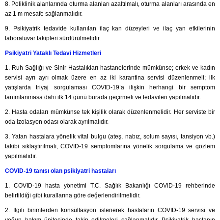
8. Poliklinik alanlarında oturma alanları azaltılmalı, oturma alanları arasında en
az 1 m mesafe sağlanmalıdır.
9. Psikiyatrik tedavide kullanılan ilaç kan düzeyleri ve ilaç yan etkilerinin
laboratuvar takipleri sürdürülmelidir.
Psikiyatri Yataklı Tedavi Hizmetleri
1. Ruh Sağlığı ve Sinir Hastalıkları hastanelerinde mümkünse; erkek ve kadın
servisi ayrı ayrı olmak üzere en az iki karantina servisi düzenlenmeli; ilk
yatışlarda triyaj sorgulaması COVID-19’a ilişkin herhangi bir semptom
tanımlanmasa dahi ilk 14 günü burada geçirmeli ve tedavileri yapılmalıdır.
2. Hasta odaları mümkünse tek kişilik olarak düzenlenmelidir. Her serviste bir
oda izolasyon odası olarak ayrılmalıdır.
3. Yatan hastalara yönelik vital bulgu (ateş, nabız, solum sayısı, tansiyon vb.)
takibi sıklaştırılmalı, COVID-19 semptomlarına yönelik sorgulama ve gözlem
yapılmalıdır.
COVID-19 tanısı olan psikiyatri hastaları
1. COVID-19 hasta yönetimi T.C. Sağlık Bakanlığı COVID-19 rehberinde
belirtildiği gibi kurallarına göre değerlendirilmelidir.
2. İlgili birimlerden konsültasyon istenerek hastaların COVID-19 servisi ve