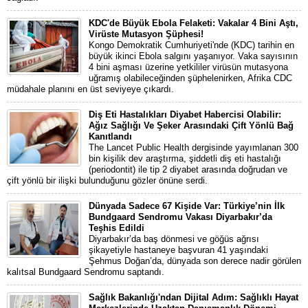
KDC'de Büyük Ebola Felaketi: Vakalar 4 Bini Aştı,
Virüste Mutasyon Şüphesi!
Kongo Demokratik Cumhuriyeti'nde (KDC) tarihin en
büyük ikinci Ebola salgını yaşanıyor. Vaka sayısının
4 bini aşması üzerine yetkililer virüsün mutasyona
uğramış olabileceğinden şüphelenirken, Afrika CDC
müdahale planını en üst seviyeye çıkardı.
Diş Eti Hastalıkları Diyabet Habercisi Olabilir:
Ağız Sağlığı Ve Şeker Arasındaki Çift Yönlü Bağ
Kanıtlandı
The Lancet Public Health dergisinde yayımlanan 300
bin kişilik dev araştırma, şiddetli diş eti hastalığı
(periodontit) ile tip 2 diyabet arasında doğrudan ve
çift yönlü bir ilişki bulunduğunu gözler önüne serdi.
Dünyada Sadece 67 Kişide Var: Türkiye’nin İlk
Bundgaard Sendromu Vakası Diyarbakır’da
Teşhis Edildi
Diyarbakır’da baş dönmesi ve göğüs ağrısı
şikayetiyle hastaneye başvuran 41 yaşındaki
Şehmus Doğan’da, dünyada son derece nadir görülen
kalıtsal Bundgaard Sendromu saptandı.
Sağlık Bakanlığı'ndan Dijital Adım: Sağlıklı Hayat