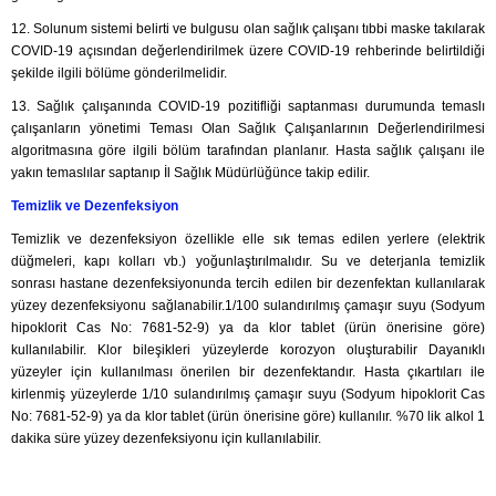
12. Solunum sistemi belirti ve bulgusu olan sağlık çalışanı tıbbi maske takılarak
COVID-19 açısından değerlendirilmek üzere COVID-19 rehberinde belirtildiği
şekilde ilgili bölüme gönderilmelidir.
13. Sağlık çalışanında COVID-19 pozitifliği saptanması durumunda temaslı
çalışanların yönetimi Teması Olan Sağlık Çalışanlarının Değerlendirilmesi
algoritmasına göre ilgili bölüm tarafından planlanır. Hasta sağlık çalışanı ile
yakın temaslılar saptanıp İl Sağlık Müdürlüğünce takip edilir.
Temizlik ve Dezenfeksiyon
Temizlik ve dezenfeksiyon özellikle elle sık temas edilen yerlere (elektrik
düğmeleri, kapı kolları vb.) yoğunlaştırılmalıdır. Su ve deterjanla temizlik
sonrası hastane dezenfeksiyonunda tercih edilen bir dezenfektan kullanılarak
yüzey dezenfeksiyonu sağlanabilir.1/100 sulandırılmış çamaşır suyu (Sodyum
hipoklorit Cas No: 7681-52-9) ya da klor tablet (ürün önerisine göre)
kullanılabilir. Klor bileşikleri yüzeylerde korozyon oluşturabilir Dayanıklı
yüzeyler için kullanılması önerilen bir dezenfektandır. Hasta çıkartıları ile
kirlenmiş yüzeylerde 1/10 sulandırılmış çamaşır suyu (Sodyum hipoklorit Cas
No: 7681-52-9) ya da klor tablet (ürün önerisine göre) kullanılır. %70 lik alkol 1
dakika süre yüzey dezenfeksiyonu için kullanılabilir.