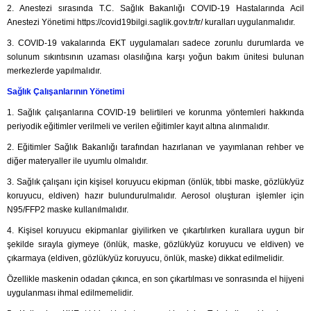
2. Anestezi sırasında T.C. Sağlık Bakanlığı COVID-19 Hastalarında Acil
Anestezi Yönetimi https://covid19bilgi.saglik.gov.tr/tr/ kuralları uygulanmalıdır.
3. COVID-19 vakalarında EKT uygulamaları sadece zorunlu durumlarda ve
solunum sıkıntısının uzaması olasılığına karşı yoğun bakım ünitesi bulunan
merkezlerde yapılmalıdır.
Sağlık Çalışanlarının Yönetimi
1. Sağlık çalışanlarına COVID-19 belirtileri ve korunma yöntemleri hakkında
periyodik eğitimler verilmeli ve verilen eğitimler kayıt altına alınmalıdır.
2. Eğitimler Sağlık Bakanlığı tarafından hazırlanan ve yayımlanan rehber ve
diğer materyaller ile uyumlu olmalıdır.
3. Sağlık çalışanı için kişisel koruyucu ekipman (önlük, tıbbi maske, gözlük/yüz
koruyucu, eldiven) hazır bulundurulmalıdır. Aerosol oluşturan işlemler için
N95/FFP2 maske kullanılmalıdır.
4. Kişisel koruyucu ekipmanlar giyilirken ve çıkartılırken kurallara uygun bir
şekilde sırayla giymeye (önlük, maske, gözlük/yüz koruyucu ve eldiven) ve
çıkarmaya (eldiven, gözlük/yüz koruyucu, önlük, maske) dikkat edilmelidir.
Özellikle maskenin odadan çıkınca, en son çıkartılması ve sonrasında el hijyeni
uygulanması ihmal edilmemelidir.