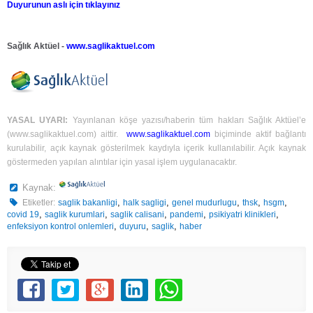
Duyurunun aslı için tıklayınız
Sağlık Aktüel -
www.saglikaktuel.com
YASAL UYARI:
Yayınlanan köşe yazısı/haberin tüm hakları Sağlık Aktüel’e
(
www.saglikaktuel.com
) aittir.
www.saglikaktuel.com
biçiminde aktif bağlantı
kurulabilir, açık kaynak gösterilmek kaydıyla içerik kullanılabilir. Açık kaynak
göstermeden yapılan alıntılar için yasal işlem uygulanacaktır.
Kaynak:
,
,
,
,
,
Etiketler:
saglik bakanligi
halk sagligi
genel mudurlugu
thsk
hsgm
,
,
,
,
,
covid 19
saglik kurumlari
saglik calisani
pandemi
psikiyatri klinikleri
,
,
,
enfeksiyon kontrol onlemleri
duyuru
saglik
haber