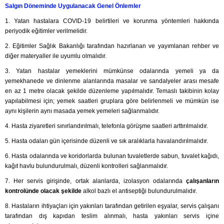
Salgın Döneminde Uygulanacak Genel Önlemler
1. Yatan hastalara COVID-19 belirtileri ve korunma yöntemleri hakkında
periyodik eğitimler verilmelidir.
2. Eğitimler Sağlık Bakanlığı tarafından hazırlanan ve yayımlanan rehber ve
diğer materyaller ile uyumlu olmalıdır.
3. Yatan hastalar yemeklerini mümkünse odalarında yemeli ya da
yemekhanede ve dinlenme alanlarında masalar ve sandalyeler arası mesafe
en az 1 metre olacak şekilde düzenleme yapılmalıdır. Temaslı takibinin kolay
yapılabilmesi için; yemek saatleri gruplara göre belirlenmeli ve mümkün ise
aynı kişilerin aynı masada yemek yemeleri sağlanmalıdır.
4. Hasta ziyaretleri sınırlandırılmalı, telefonla görüşme saatleri arttırılmalıdır.
5. Hasta odaları gün içerisinde düzenli ve sık aralıklarla havalandırılmalıdır.
6. Hasta odalarında ve koridorlarda bulunan tuvaletlerde sabun, tuvalet kağıdı,
kağıt havlu bulundurulmalı, düzenli kontrolleri sağlanmalıdır.
7. Her servis girişinde, ortak alanlarda, izolasyon odalarında
çalışanların
kontrolünde olacak şekilde
alkol bazlı el antiseptiği bulundurulmalıdır.
8. Hastaların ihtiyaçları için yakınları tarafından getirilen eşyalar, servis çalışanı
tarafından dış kapıdan teslim alınmalı, hasta yakınları servis içine