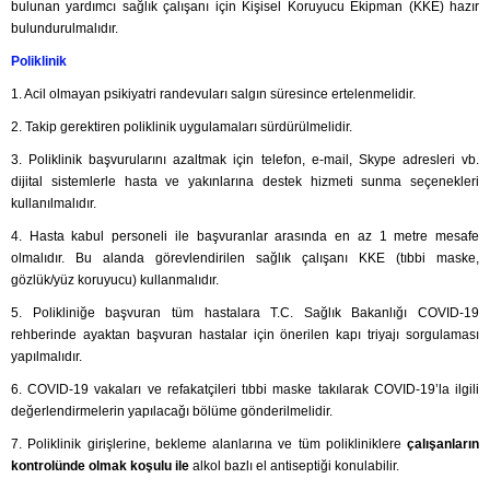
bulunan yardımcı sağlık çalışanı için Kişisel Koruyucu Ekipman (KKE) hazır
bulundurulmalıdır.
Poliklinik
1. Acil olmayan psikiyatri randevuları salgın süresince ertelenmelidir.
2. Takip gerektiren poliklinik uygulamaları sürdürülmelidir.
3. Poliklinik başvurularını azaltmak için telefon, e-mail, Skype adresleri vb.
dijital sistemlerle hasta ve yakınlarına destek hizmeti sunma seçenekleri
kullanılmalıdır.
4. Hasta kabul personeli ile başvuranlar arasında en az 1 metre mesafe
olmalıdır. Bu alanda görevlendirilen sağlık çalışanı KKE (tıbbi maske,
gözlük/yüz koruyucu) kullanmalıdır.
5. Polikliniğe başvuran tüm hastalara T.C. Sağlık Bakanlığı COVID-19
rehberinde ayaktan başvuran hastalar için önerilen kapı triyajı sorgulaması
yapılmalıdır.
6. COVID-19 vakaları ve refakatçileri tıbbi maske takılarak COVID-19’la ilgili
değerlendirmelerin yapılacağı bölüme gönderilmelidir.
7. Poliklinik girişlerine, bekleme alanlarına ve tüm polikliniklere
çalışanların
kontrolünde olmak koşulu ile
alkol bazlı el antiseptiği konulabilir.