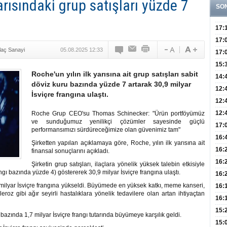
arısındaki grup satışları yüzde 7
SO
17:
Yaşt
17:
İlaç Sanayi
05.08.2025 12:33
Biyo
17:
Doğ
15:
Roche'un yılın ilk yarısına ait grup satışları sabit
Sist
Ve K
14:
döviz kuru bazında yüzde 7 artarak 30,9 milyar
10 B
12:
İsviçre frangına ulaştı.
Aldı
Bini
12:
Olab
12:
Roche Grup CEO'su Thomas Schinecker: "Ürün portföyümüz
ve sunduğumuz yenilikçi çözümler sayesinde güçlü
Bağ 
İlk
17:
performansımızı sürdüreceğimize olan güvenimiz tam"
Teşh
Hay
16:
Şirketten yapılan açıklamaya göre, Roche, yılın ilk yarısına ait
Baş
Besl
16:
finansal sonuçlarını açıkladı.
Öğel
Fayd
16:
Şirketin grup satışları, ilaçlara yönelik yüksek talebin etkisiyle
angı bazında yüzde 4) göstererek 30,9 milyar İsviçre frangına ulaştı.
Yete
16:
Kaç
milyar İsviçre frangına yükseldi. Büyümede en yüksek katkı, meme kanseri,
Onay
16:
kleroz gibi ağır seyirli hastalıklara yönelik tedavilere olan artan ihtiyaçtan
Kul
Düze
16:
Kor
Hemş
15:
u bazında 1,7 milyar İsviçre frangı tutarında büyümeye karşılık geldi.
Kara
15: