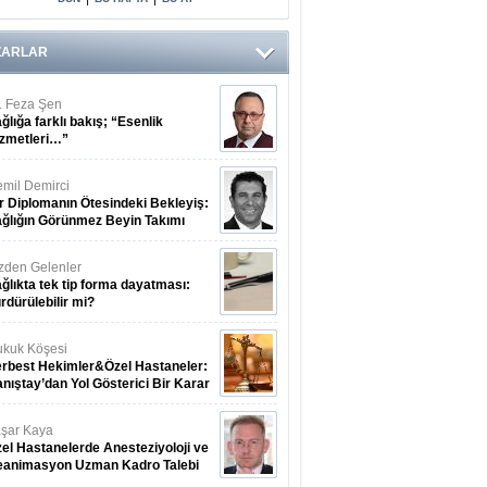
ZARLAR
. Feza Şen
ğlığa farklı bakış; “Esenlik
zmetleri…”
mil Demirci
r Diplomanın Ötesindeki Bekleyiş:
ğlığın Görünmez Beyin Takımı
zden Gelenler
ğlıkta tek tip forma dayatması:
rdürülebilir mi?
kuk Köşesi
rbest Hekimler&Özel Hastaneler:
nıştay’dan Yol Gösterici Bir Karar
şar Kaya
el Hastanelerde Anesteziyoloji ve
eanimasyon Uzman Kadro Talebi