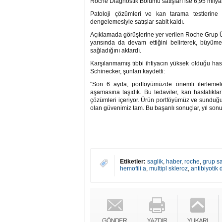
Roche Diagnostik Bölümü satışları ise 6,95 milyar
Patoloji çözümleri ve kan tarama testlerine o
dengelemesiyle satışlar sabit kaldı.
Açıklamada görüşlerine yer verilen Roche Grup Üs
yarısında da devam ettiğini belirterek, büyüme
sağladığını aktardı.
Karşılanmamış tıbbi ihtiyacın yüksek olduğu hast
Schinecker, şunları kaydetti:
"Son 6 ayda, portföyümüzde önemli ilerlemeler
aşamasına taşıdık. Bu tedaviler, kan hastalıkları,
çözümleri içeriyor. Ürün portföyümüz ve sunduğ
olan güvenimiz tam. Bu başarılı sonuçlar, yıl sonun
Etiketler:
saglik
,
haber
,
roche
,
grup sa
hemofili a
,
multipl skleroz
,
antibiyotik 