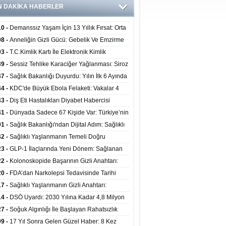
N DAKİKA HABERLER
10 -
Demanssız Yaşam İçin 13 Yıllık Fırsat: Orta
aki Yaşam Tarzı Beyin Sağlığını Belirliyor
08 -
Anneliğin Gizli Gücü: Gebelik Ve Emzirme
lojik Dayanıklılığı Artırabilir Mi?
03 -
T.C.Kimlik Kartı İle Elektronik Kimlik
rulama Yöntemi (Biyometrik Kimlik Doğrulama
39 -
Sessiz Tehlike Karaciğer Yağlanması: Siroz
emi) 07.08.2026
alp Krizine Davetiye Çıkarıyor!
47 -
Sağlık Bakanlığı Duyurdu: Yılın İlk 6 Ayında
inden Fazla Hasta Hiperbarik Oksijen Tedavisi
44 -
KDC'de Büyük Ebola Felaketi: Vakalar 4
 Aştı, Virüste Mutasyon Şüphesi!
43 -
Diş Eti Hastalıkları Diyabet Habercisi
ilir: Ağız Sağlığı Ve Şeker Arasındaki Çift Yönlü
41 -
Dünyada Sadece 67 Kişide Var: Türkiye’nin
Kanıtlandı
 Bundgaard Sendromu Vakası Diyarbakır’da
01 -
Sağlık Bakanlığı'ndan Dijital Adım: Sağlıklı
is Edildi
at Merkezlerinde Uzaktan Danışmanlık Dönemi
42 -
Sağlıklı Yaşlanmanın Temeli Doğru
ladı
enmeden Geçiyor: İleri Yaşta Hangi Besin
23 -
GLP-1 İlaçlarında Yeni Dönem: Sağlanan
erine İhtiyaç Duyuluyor?
alar Yalnızca Kilo Kaybıyla Sınırlı Değil
22 -
Kolonoskopide Başarının Gizli Anahtarı:
rsiz Bağırsak Temizliği Poliplerin Gözden
20 -
FDA’dan Narkolepsi Tedavisinde Tarihi
masına Neden Oluyor
: Oreksin Sistemini Hedefleyen İlk İlaç
17 -
Sağlıklı Yaşlanmanın Gizli Anahtarı:
lanıma Sunuldu
nli Kuvvet Antrenmanı Kas Ve Kemik Sağlığını
14 -
DSÖ Uyardı: 2030 Yılına Kadar 4,8 Milyon
uyor
ire ve Ebe Açığı Oluşabilir
27 -
Soğuk Algınlığı İle Başlayan Rahatsızlık
ciğer Yetmezliği Çıktı: 17 Yıl Sonra Nakille
09 -
17 Yıl Sonra Gelen Güzel Haber: 8 Kez