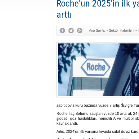
Roche'un 2025'in ilk y
arttı
Ana Sayfa
»
Sektör Haberleri
»
sabit döviz kuru bazında yüzde 7 artış (İsviçre fr
Roche İlaç Bölümü satışları yüzde 10 artarak 24 
şiddetli göz hastalıkları, hemofili A ve multipl s
kaynaklandı.
Artış, 2024'ün ilk yarısına kıyasla sabit döviz kur