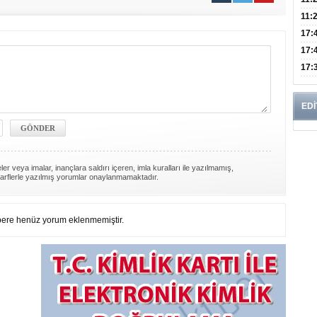
Risk
11:
Apan
17:
Amel
17:
Hac
17:
Yaşl
EDİ
er veya imalar, inançlara saldırı içeren, imla kuralları ile yazılmamış,
arflerle yazılmış yorumlar onaylanmamaktadır.
ere henüz yorum eklenmemiştir.