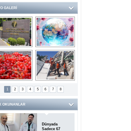
O GALERİ
Ve burası da bir 
14 soruda 
devlet hastanesi
Koronavirüs 
hakkında kendinizi 
test edin...
ilaburu meyvesi 
Endonezya’daki 
anserden koruyor
deprem: Ölü sayısı 
1
2
3
4
5
6
7
8
bin 203'e yükseldi
K OKUNANLAR
Dünyada
Sadece 67