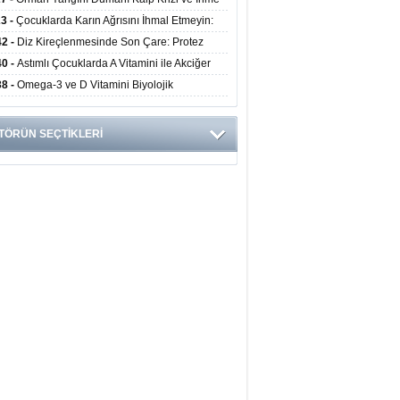
ini Artırıyor
23 -
Çocuklarda Karın Ağrısını İhmal Etmeyin:
disit Habercisi Olabilir
42 -
Diz Kireçlenmesinde Son Çare: Protez
iyatı İle Yaşam Kalitesi Artıyor
40 -
Astımlı Çocuklarda A Vitamini ile Akciğer
mi Arasında Bağlantı Bulundu
38 -
Omega-3 ve D Vitamini Biyolojik
anmayı Yavaşlatabilir
TÖRÜN SEÇTİKLERİ