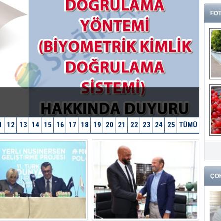
FOT
1
12
13
14
15
16
17
18
19
20
21
22
23
24
25
TÜMÜ
G
k
ÇO