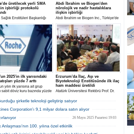
e'de üretilecek yerli SMA
Abdi İbrahim ve Biogen'den
çin işbirliği protokolü
nörolojik ve nadir hastalıklara
andı
ilişkin işbirliği
 Sağlık Enstitüleri Başkanlığı
Abdi İbrahim ve Biogen Inc., Türkiye'de
 ile Polifarma İlaç arasında
nörolojik ve nadir hastalıkların
inal Müsküler Atrofi) hastalığına
tedavisinde kullanılan Biogen ilaçlarının
 "Yerli İlaç ve Etkin Madde
distribütörlüğü için stratejik işbirliği
Projesi-Klinik Araştırma İşbirliği
yaptı.
lü" imzalandı.
un 2025'in ilk yarısındaki
Erzurum'da İlaç, Aşı ve
atışları yüzde 7 arttı
Biyoteknoloji Enstitüsünde ilk ilaç
ham maddesi üretildi
n yılın ilk yarısına ait grup
rı sabit döviz kuru bazında yüzde
Atatürk Üniversitesi Rektörü Prof. Dr.
ak 30,9 milyar İsviçre frangına
Ahmet Hacımüftüoğlu, 3 ay önce
kurulan İlaç, Aşı ve Biyoteknoloji
urduğu şirketle teknoloji geliştirip satıyor
Enstitüsünde bir ilacın ham maddesinin,
24 Haziran 2025 Salı 11:13
ines Corporation'ı 9,1 milyar dolara satın alıyor
Çin'den daha ucuz maliyetle üretildiğini
bildirdi.
02 Haziran 2025 Pazartesi 12:08
ırlanıyor
26 Mayıs 2025 Pazartesi 19:03
 Anlaşması'nın 100. yılına özel etkinlik
09 Mayıs 2025 Cuma 16:28