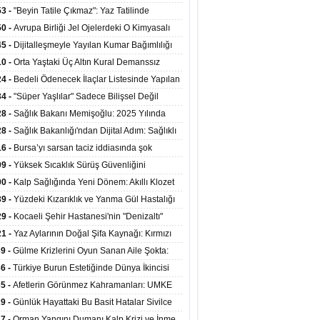
ata Tutundu
edilen Hastaya 9'uncu Çağrıda Nakil Yapıldı
53 -
"Beyin Tatile Çıkmaz": Yaz Tatilinde
nilenlerin Yüzde 39'u Unutulabiliyor
50 -
Avrupa Birliği Jel Ojelerdeki O Kimyasalı
kladı: Kısırlık ve Alerji Riski Uyarısı
45 -
Dijitalleşmeyle Yayılan Kumar Bağımlılığı
i ve Aileyi Yıkıma Uğratıyor
10 -
Orta Yaştaki Üç Altın Kural Demanssız
mı 13 Yıl Uzatabiliyor
24 -
Bedeli Ödenecek İlaçlar Listesinde Yapılan
enlemeler Hakkında Duyuru 2026/30
34 -
"Süper Yaşlılar" Sadece Bilişsel Değil
ksel Olarak da Daha Sağlıklı Yaşıyor
28 -
Sağlık Bakanı Memişoğlu: 2025 Yılında
Bini Aşkın Kişiye Emzirme Eğitimi Verildi
28 -
Sağlık Bakanlığı'ndan Dijital Adım: Sağlıklı
at Merkezlerinde Uzaktan Sağlık Hizmeti
16 -
Bursa’yı sarsan taciz iddiasında şok
ladı
şme!
09 -
Yüksek Sıcaklık Sürüş Güvenliğini
ürüyor: 40 Derecede Güvenli Sürüş Süresi 53
00 -
Kalp Sağlığında Yeni Dönem: Akıllı Klozet
kaya İniyor
ağı 30 Saniyede Ritim Bozukluğunu Tespit
39 -
Yüzdeki Kızarıklık ve Yanma Gül Hastalığı
yor
asea) Belirtisi Olabilir
29 -
Kocaeli Şehir Hastanesi'nin "Denizaltı"
ünümlü Ünitesi Hastalara Umut Oluyor
21 -
Yaz Aylarının Doğal Şifa Kaynağı: Kırmızı
eler Bağışıklığı ve Kalbi Koruyor
39 -
Gülme Krizlerini Oyun Sanan Aile Şokta:
Yaşındaki Çocuk 8 Kez Felç Geçirdi
36 -
Türkiye Burun Estetiğinde Dünya İkincisi
u
35 -
Afetlerin Görünmez Kahramanları: UMKE
 Kadrosuyla Görev Başında
29 -
Günlük Hayattaki Bu Basit Hatalar Sivilce
umunu Tetikliyor
27 -
Orman Yangını Dumanı Kalp Krizi ve İnme