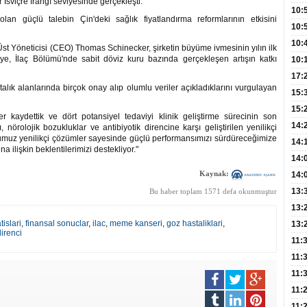
 İsviçre frangı seviyesinde gerçekleşti.
Hay
Redd
10:
lan güçlü talebin Çin'deki sağlık fiyatlandırma reformlarının etkisini
Öğre
10:
Yasa
10:
t Yöneticisi (CEO) Thomas Schinecker, şirketin büyüme ivmesinin yılın ilk
ye, İlaç Bölümü'nde sabit döviz kuru bazında gerçekleşen artışın katkı
Beyn
10:
Yaşa
17:
alık alanlarında birçok onay alıp olumlu veriler açıkladıklarını vurgulayan
Düz
15:
Fizi
15:
 kaydettik ve dört potansiyel tedaviyi klinik geliştirme sürecinin son
300 
14:
 nörolojik bozukluklar ve antibiyotik direncine karşı geliştirilen yenilikçi
umuz yenilikçi çözümler sayesinde güçlü performansımızı sürdüreceğimize
Hay
14:
a ilişkin beklentilerimizi destekliyor."
Baş
geli
14:
Düş
Kaynak:
14:
Daki
Kap
13:
Bu haber toplam 1571 defa okunmuştur
Edi
(Roz
13:
tislari
,
finansal sonuclar
,
ilac
,
meme kanseri
,
goz hastaliklari
,
Gör
13:
direnci
Meyv
11:
3,5 
11:
Old
11:
Dev
11:
Oluş
11: