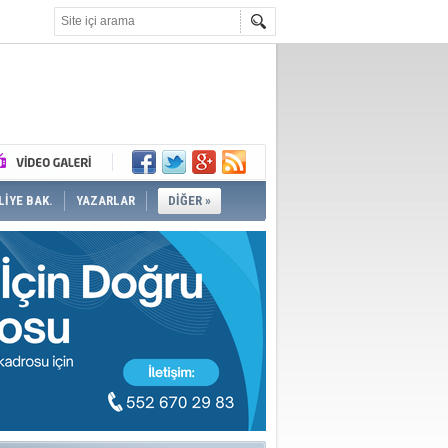
İYE BAK.
YAZARLAR
DİĞER »