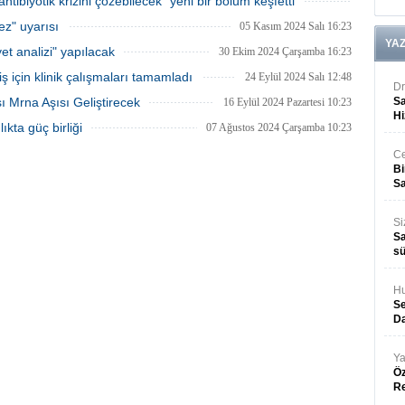
antibiyotik krizini çözebilecek" yeni bir bölüm keşfetti
06 Mart 2025 Perşembe 19:13
z" uyarısı
05 Kasım 2024 Salı 16:23
YA
yet analizi" yapılacak
30 Ekim 2024 Çarşamba 16:23
iş için klinik çalışmaları tamamladı
24 Eylül 2024 Salı 12:48
Dr
ı Mrna Aşısı Geliştirecek
Sa
16 Eylül 2024 Pazartesi 10:23
Hi
ıkta güç birliği
07 Ağustos 2024 Çarşamba 10:23
Ce
Bi
Sa
Si
Sa
sü
Hu
Se
Da
Ya
Öz
R