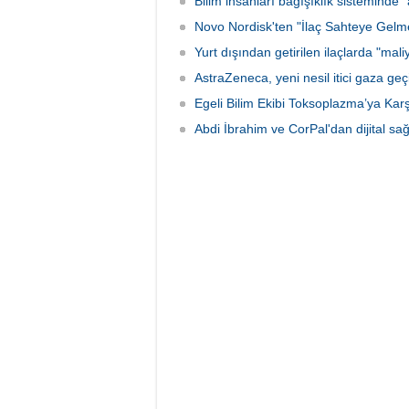
Bilim insanları bağışıklık sisteminde "
Novo Nordisk'ten "İlaç Sahteye Gelme
Yurt dışından getirilen ilaçlarda "mali
AstraZeneca, yeni nesil itici gaza geç
Egeli Bilim Ekibi Toksoplazma’ya Karş
Abdi İbrahim ve CorPal'dan dijital sağl