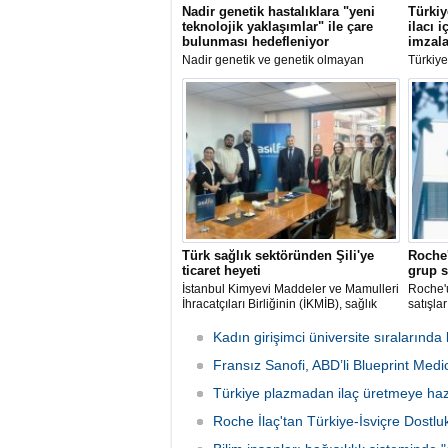
Nadir genetik hastalıklara "yeni
Türkiy
teknolojik yaklaşımlar" ile çare
ilacı i
bulunması hedefleniyor
imzal
Nadir genetik ve genetik olmayan
Türkiye
hastalıklarda çözülemeyen vakaların,
(TÜSEB)
yeni teknolojik yaklaşımlarla
SMA (Sp
iyileştirilebilmesi için yeni bir program
yönelik
başlatıldı.
Üretimi 
Protoko
Türk sağlık sektöründen Şili'ye
Roche'
ticaret heyeti
grup s
İstanbul Kimyevi Maddeler ve Mamulleri
Roche'u
İhracatçıları Birliğinin (İKMİB), sağlık
satışla
sektörüne yönelik Santiago'da
7 artar
gerçekleştirdiği ticaret heyeti
ulaştı.
Kadın girişimci üniversite sıralarında k
organizasyonuna tıbbi cihaz, ilaç ve
dental sektörlerinden 10 firma katıldı.
Fransız Sanofi, ABD’li Blueprint Medic
Türkiye plazmadan ilaç üretmeye haz
Roche İlaç'tan Türkiye-İsviçre Dostluk