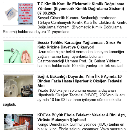
T.C.Kimlik Kartı İle Elektronik Kimlik Doğrulama
Yöntemi (Biyometrik Kimlik Doğrulama Sistemi)
07.08.2026
Sosyal Güvenlik Kurumu Başkanlığı tarafından
Türkiye Cumhuriyeti Kimlik Kartı İle Elektronik Kimlik
Doğrulama Yöntemi (Biyometrik Kimlik Doğrulama
Sistemi) hakkında duyuru-11 yayımlandı.
Sessiz Tehlike Karaciğer Yağlanması: Siroz Ve
Kalp Krizine Davetiye Çıkarıyor!
Uzun süre hiçbir belirti vermeden ilerleyen karaciğer
yağlanmasına karşı uyarılarda bulunan
Gastroenteroloji Uzmanı Prof. Dr. Bülent Yıldırım,
hastalık hakkındaki 10 kritik yanlışı tek tek sıraladı.
Sağlık Bakanlığı Duyurdu: Yılın İlk 6 Ayında 10
Binden Fazla Hasta Hiperbarik Oksijen Tedavisi
Aldı
Yüzde 100 oksijen solunumu esasına dayanan
Hiperbarik Oksijen Tedavisi (HBOT), 2026'nın ilk altı
ayında 10 bin 93 hastanın iyileşme sürecine katkı
sağladı.
KDC'de Büyük Ebola Felaketi: Vakalar 4 Bini Aştı,
Virüste Mutasyon Şüphesi!
Kongo Demokratik Cumhuriyeti'nde (KDC) tarihin en
büyük ikinci Ebola salgını yaşanıyor. Vaka sayısının