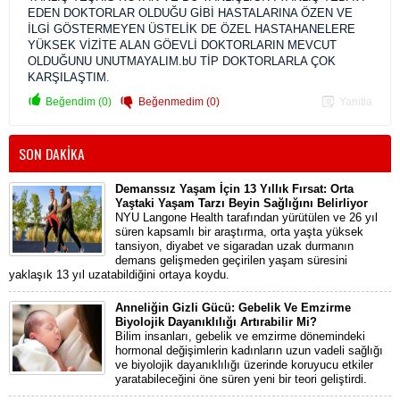
EDEN DOKTORLAR OLDUĞU GİBİ HASTALARINA ÖZEN VE
İLGİ GÖSTERMEYEN ÜSTELİK DE ÖZEL HASTAHANELERE
YÜKSEK VİZİTE ALAN GÖEVLİ DOKTORLARIN MEVCUT
OLDUĞUNU UNUTMAYALIM.bU TİP DOKTORLARLA ÇOK
KARŞILAŞTIM.
Beğendim (0)
Beğenmedim (0)
Yanıtla
SON DAKİKA
Demanssız Yaşam İçin 13 Yıllık Fırsat: Orta
Yaştaki Yaşam Tarzı Beyin Sağlığını Belirliyor
NYU Langone Health tarafından yürütülen ve 26 yıl
süren kapsamlı bir araştırma, orta yaşta yüksek
tansiyon, diyabet ve sigaradan uzak durmanın
demans gelişmeden geçirilen yaşam süresini
yaklaşık 13 yıl uzatabildiğini ortaya koydu.
Anneliğin Gizli Gücü: Gebelik Ve Emzirme
Biyolojik Dayanıklılığı Artırabilir Mi?
Bilim insanları, gebelik ve emzirme dönemindeki
hormonal değişimlerin kadınların uzun vadeli sağlığı
ve biyolojik dayanıklılığı üzerinde koruyucu etkiler
yaratabileceğini öne süren yeni bir teori geliştirdi.