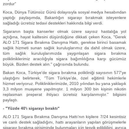
zordur"
Koca, Dünya Tütünsüz Günü dolayısıyla sosyal medya hesabından
yaptığı paylaşımda, Bakanlığın sigarayı bırakmak isteyenlere
sağladığı ücretsiz tedavi destekleri hakkında bilgi verdi.
Sigaranın başta kanserler olmak üzere sayısız hastalığa yol
açtığına, hayat kalitesini düşürdüğüne dikkati çeken Koca, "Gerek
ALO 171 Sigara Bırakma Danışma Hattı, gerekse birinci basamak
sağlık hizmeti sunan sağlık kuruluşlarımız da dahil olmak üzere,
tüm sağlık kuruluşlarımızda yaygınlaşan sigara bırakma
polikliniklerimiz aracılığıyla sigara bağımlılığına karşı gücümüz
büyük. Bizden destek alın." çağrısında bulundu.
Bakan Koca, Türkiye'de sigara bırakma polikliniği sayısının 577'ye
ulaştığını belirterek, "Tüm Türkiye'de, özel eğitimli hekimlerle
hizmet veriyoruz. Polikliniklerimizde, 2010 yılından bu yana yaklaşık
3,3 milyon muayene yapılmıştır. 1 milyon 300 bin kişinin nikotin
replasman preperat ihtiyacı ücretsiz karşılanmıştır." bilgisini
paylaştı.
- "Yüzde 40'ı sigarayı bıraktı"
ALO 171 Sigara Bırakma Danışma Hattı'nın kişilere 7/24 kesintisiz
ve canlı destek sağladığını, hattı arayanların yapılan görüşmelerle
sigarayı bırakma girişiminde bulunmaları için teşvik edildiğini, ayrıca