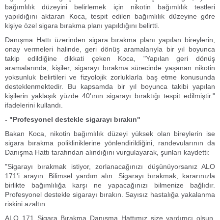
bağımlılık düzeyini belirlemek için nikotin bağımlılık testleri
yapıldığını aktaran Koca, tespit edilen bağımlılık düzeyine göre
kişiye özel sigara bırakma planı yapıldığını belirtti.
Danışma Hattı üzerinden sigara bırakma planı yapılan bireylerin,
onay vermeleri halinde, geri dönüş aramalarıyla bir yıl boyunca
takip edildiğine dikkati çeken Koca, "Yapılan geri dönüş
aramalarında, kişiler, sigarayı bırakma sürecinde yaşanan nikotin
yoksunluk belirtileri ve fizyolojik zorluklarla baş etme konusunda
desteklenmektedir. Bu kapsamda bir yıl boyunca takibi yapılan
kişilerin yaklaşık yüzde 40'ının sigarayı bıraktığı tespit edilmiştir."
ifadelerini kullandı.
- "Profesyonel destekle sigarayı bırakın"
Bakan Koca, nikotin bağımlılık düzeyi yüksek olan bireylerin ise
sigara bırakma polikliniklerine yönlendirildiğini, randevularının da
Danışma Hattı tarafından alındığını vurgulayarak, şunları kaydetti:
"Sigarayı bırakmak istiyor, zorlanacağınızı düşünüyorsanız ALO
171'i arayın. Bilimsel yardım alın. Sigarayı bırakmak, kararınızla
birlikte bağımlılığa karşı ne yapacağınızı bilmenize bağlıdır.
Profesyonel destekle sigarayı bırakın. Sayısız hastalığa yakalanma
riskini azaltın.
ALO 171 Sigara Bırakma Danışma Hattımız size yardımcı olsun.