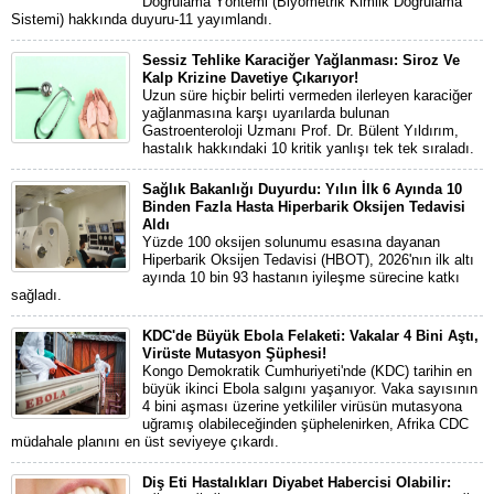
Doğrulama Yöntemi (Biyometrik Kimlik Doğrulama
Sistemi) hakkında duyuru-11 yayımlandı.
Sessiz Tehlike Karaciğer Yağlanması: Siroz Ve
Kalp Krizine Davetiye Çıkarıyor!
Uzun süre hiçbir belirti vermeden ilerleyen karaciğer
yağlanmasına karşı uyarılarda bulunan
Gastroenteroloji Uzmanı Prof. Dr. Bülent Yıldırım,
hastalık hakkındaki 10 kritik yanlışı tek tek sıraladı.
Sağlık Bakanlığı Duyurdu: Yılın İlk 6 Ayında 10
Binden Fazla Hasta Hiperbarik Oksijen Tedavisi
Aldı
Yüzde 100 oksijen solunumu esasına dayanan
Hiperbarik Oksijen Tedavisi (HBOT), 2026'nın ilk altı
ayında 10 bin 93 hastanın iyileşme sürecine katkı
sağladı.
KDC'de Büyük Ebola Felaketi: Vakalar 4 Bini Aştı,
Virüste Mutasyon Şüphesi!
Kongo Demokratik Cumhuriyeti'nde (KDC) tarihin en
büyük ikinci Ebola salgını yaşanıyor. Vaka sayısının
4 bini aşması üzerine yetkililer virüsün mutasyona
uğramış olabileceğinden şüphelenirken, Afrika CDC
müdahale planını en üst seviyeye çıkardı.
Diş Eti Hastalıkları Diyabet Habercisi Olabilir: