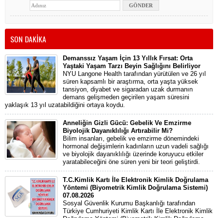
SON DAKİKA
Demanssız Yaşam İçin 13 Yıllık Fırsat: Orta
Yaştaki Yaşam Tarzı Beyin Sağlığını Belirliyor
NYU Langone Health tarafından yürütülen ve 26 yıl
süren kapsamlı bir araştırma, orta yaşta yüksek
tansiyon, diyabet ve sigaradan uzak durmanın
demans gelişmeden geçirilen yaşam süresini
yaklaşık 13 yıl uzatabildiğini ortaya koydu.
Anneliğin Gizli Gücü: Gebelik Ve Emzirme
Biyolojik Dayanıklılığı Artırabilir Mi?
Bilim insanları, gebelik ve emzirme dönemindeki
hormonal değişimlerin kadınların uzun vadeli sağlığı
ve biyolojik dayanıklılığı üzerinde koruyucu etkiler
yaratabileceğini öne süren yeni bir teori geliştirdi.
T.C.Kimlik Kartı İle Elektronik Kimlik Doğrulama
Yöntemi (Biyometrik Kimlik Doğrulama Sistemi)
07.08.2026
Sosyal Güvenlik Kurumu Başkanlığı tarafından
Türkiye Cumhuriyeti Kimlik Kartı İle Elektronik Kimlik