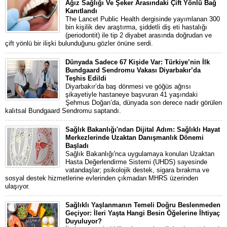
Ağız Sağlığı Ve Şeker Arasındaki Çift Yönlü Bağ
Kanıtlandı
The Lancet Public Health dergisinde yayımlanan 300
bin kişilik dev araştırma, şiddetli diş eti hastalığı
(periodontit) ile tip 2 diyabet arasında doğrudan ve
çift yönlü bir ilişki bulunduğunu gözler önüne serdi.
Dünyada Sadece 67 Kişide Var: Türkiye’nin İlk
Bundgaard Sendromu Vakası Diyarbakır’da
Teşhis Edildi
Diyarbakır’da baş dönmesi ve göğüs ağrısı
şikayetiyle hastaneye başvuran 41 yaşındaki
Şehmus Doğan’da, dünyada son derece nadir görülen
kalıtsal Bundgaard Sendromu saptandı.
Sağlık Bakanlığı'ndan Dijital Adım: Sağlıklı Hayat
Merkezlerinde Uzaktan Danışmanlık Dönemi
Başladı
Sağlık Bakanlığı'nca uygulamaya konulan Uzaktan
Hasta Değerlendirme Sistemi (UHDS) sayesinde
vatandaşlar; psikolojik destek, sigara bırakma ve
sosyal destek hizmetlerine evlerinden çıkmadan MHRS üzerinden
ulaşıyor.
Sağlıklı Yaşlanmanın Temeli Doğru Beslenmeden
Geçiyor: İleri Yaşta Hangi Besin Öğelerine İhtiyaç
Duyuluyor?