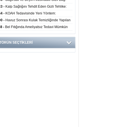
obiyota Ruh Sağlığını Nasıl Etkiliyor?
33 -
Kalp Sağlığını Tehdit Eden Gizli Tehlike:
ük Alışkanlıklar Riski Artırıyor
44 -
KOAH Tedavisinde Yeni Yöntem:
nkoskopik Balon Uygulaması Alevlenmeleri
00 -
Havuz Sonrası Kulak Temizliğinde Yapılan
tıyor
ata Enfeksiyon Riskini Artırıyor
58 -
Bel Fıtığında Ameliyatsız Tedavi Mümkün
 Uzmanından Önemli Uyarılar
TÖRÜN SEÇTİKLERİ