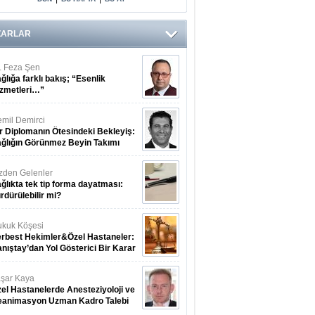
ZARLAR
. Feza Şen
ğlığa farklı bakış; “Esenlik
zmetleri…”
mil Demirci
r Diplomanın Ötesindeki Bekleyiş:
ğlığın Görünmez Beyin Takımı
zden Gelenler
ğlıkta tek tip forma dayatması:
rdürülebilir mi?
kuk Köşesi
rbest Hekimler&Özel Hastaneler:
nıştay’dan Yol Gösterici Bir Karar
şar Kaya
el Hastanelerde Anesteziyoloji ve
eanimasyon Uzman Kadro Talebi