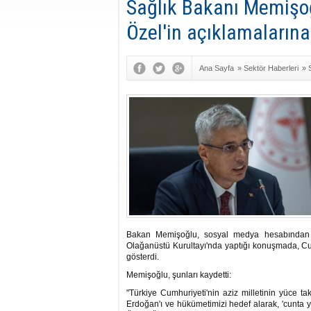
Sağlık Bakanı Memişo
Özel'in açıklamalarına
Ana Sayfa
»
Sektör Haberleri
»
Bakan Memişoğlu, sosyal medya hesabından y
Olağanüstü Kurultayı'nda yaptığı konuşmada, C
gösterdi.
Memişoğlu, şunları kaydetti:
"Türkiye Cumhuriyeti'nin aziz milletinin yüce t
Erdoğan'ı ve hükümetimizi hedef alarak, 'cunta yö