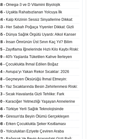
mi Arasında Bağlantı Bulundu
38 -
Omega-3 ve D Vitamini Biyolojik
anmayı Yavaşlatabilir
36 -
Uçakta Rahatsızlanan Yolcuya İlk
ahale Sağlık Bakanı Memişoğlu'ndan Geldi
34 -
Kalp Krizinin Sessiz Sinyallerine Dikkat:
ızca Göğüs Ağrısıyla Gelmiyor
33 -
Her Sabah Poğaça Yiyenler Dikkat: Gizli
r ve Yağ Yükü Kalbi ve Bağırsakları Tehdit
55 -
Dünya Sağlık Örgütü Uyardı: Alkol Kanser
yor
ini Doğrudan Artırıyor
28 -
İnsan Ömrünün Üst Sınırı Kaç Yıl? Bilim
anlarından Yeni Yaşam Süresi Modeli
55 -
Zayıflama İğnelerinde Hızlı Kilo Kaybı Riski:
anlar Hekim Kontrolü Şart Diyor
49 -
40'lı Yaşlarda Tüketilen Kahve İlerleyen
arda Zihinsel ve Fiziksel Sağlığı Koruyor
46 -
Çocuklukta İhmal Edilen Boğaz
ksiyonu İleride Kalp Kapağını Bozabiliyor
44 -
Avrupa’yı Yakan Rekor Sıcaklar: 2026
iran Ayında 10 Binden Fazla Can Kaybı
38 -
Geçmeyen Öksürüğü İhmal Etmeyin:
iğer Korunarak Tümörden Kurtuldu
35 -
Yaz Sıcaklarında Besin Zehirlenmesi Riski:
ta Kalan Gıdalara Dikkat
33 -
Sıcak Havalarda Gizli Tehlike: Fark
meyen Sıvı Kaybı Organları Tehdit Ediyor
30 -
Karaciğer Yetmezliği Yaşayan Annelerine
undan Hayat Veren Doku Nakli
46 -
Türkiye Yerli Sağlık Teknolojisinde
yor: 40 Ülkeye Solunum Cihazı İhraç Ediliyor
09 -
Giresun'da Beyin Ölümü Gerçekleşen
inin Organları 4 Hastaya Yaşam Umudu Oldu
08 -
Erken Çocuklukta Şeker Kısıtlaması
ans Riskini Yüzde 23 Azaltıyor
03 -
Yolculukları Eziyete Çeviren Araba
asına Karşı Etkili Önlemler
33 -
Bağırsak Ve Beyin Arasındaki Gizli Bağ: