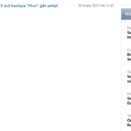
acil hastaya "Hızır" gibi yetişti
30 Aralık 2025 Salı 11:43
YA
Dr
Sa
Hi
Ce
Bi
Sa
Si
Sa
sü
Hu
Se
Da
Ya
Öz
R