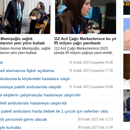
verildi.
 Memişoğlu sağlık
112 Acil Çağrı Merkezlerince bu yıl
nlarının yeni yılını kutladı
95 milyon çağrı yanıtlandı
 Bakanı Kemal Memişoğlu, sağlık
112 Acil Çağrı Merkezlerince 2025
arının yeni yılını kutladı.
yılında 95 milyon çağrıya yanıt verildi,
35 milyon vakaya müdahale edilmesi
sağlandı.
dı
31 Aralık 2025 Çarşamba 19:38
li atamasına ilişkin açıklama:
31 Aralık 2025 Çarşamba 17:58
mbulanslarla köylerdeki hastalara ulaştı
31 Aralık 2025 Çarşamba 16:33
hastaya paletli ambulansla ulaşıldı
31 Aralık 2025 Çarşamba 16:08
 ekiplerin çalışmasıyla hastaneye ulaştırıldı
31 Aralık 2025 Çarşamba 15:28
etli ambulansla hastaneye ulaştırıldı
31 Aralık 2025 Çarşamba 14:58
paletli ambulans hasta bebek ile 1 çocuk için seferber oldu
31 Aralık 2025 Çarşamba 14:43
lık personeli görev alacak
30 Aralık 2025 Salı 12:23
iyle kurtuldu
30 Aralık 2025 Salı 11:48