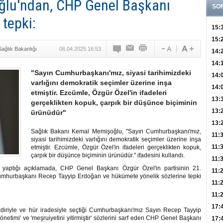
ğlu'ndan, CHP Genel Başkanı
SO
 tepki:
15:
Fizi
15:
Sağlık Bakanlığı
06.04.2025 16:53
300 
14:
Hay
14:
"Sayın Cumhurbaşkanı'mız, siyasi tarihimizdeki
Baş
geli
14:
varlığını demokratik seçimler üzerine inşa
Düş
14:
etmiştir. Ezcümle, Özgür Özel'in ifadeleri
Daki
Kap
13:
gerçeklikten kopuk, çarpık bir düşünce biçiminin
Edi
(Roz
13:
ürünüdür"
Gör
13:
Sağlık Bakanı Kemal Memişoğlu, "Sayın Cumhurbaşkanı'mız,
Meyv
11:
siyasi tarihimizdeki varlığını demokratik seçimler üzerine inşa
3,5 
11:
etmiştir. Ezcümle, Özgür Özel'in ifadeleri gerçeklikten kopuk,
çarpık bir düşünce biçiminin ürünüdür." ifadesini kullandı.
Old
11:
aptığı açıklamada, CHP Genel Başkanı Özgür Özel'in partisinin 21.
Dev
11:
umhurbaşkanı Recep Tayyip Erdoğan ve hükümete yönelik sözlerine tepki
Oluş
11:
Risk
11:
Apan
17:
akdiriyle ve hür iradesiyle seçtiği Cumhurbaşkanı'mız Sayın Recep Tayyip
netimi' ve 'meşruiyetini yitirmiştir' sözlerini sarf eden CHP Genel Başkanı
Amel
17: