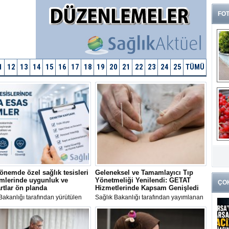
FOT
1
12
13
14
15
16
17
18
19
20
21
22
23
24
25
TÜMÜ
G
k
önemde özel sağlık tesisleri
Geleneksel ve Tamamlayıcı Tıp
mlerinde uygunluk ve
Yönetmeliği Yenilendi: GETAT
ÇO
rtlar ön planda
Hizmetlerinde Kapsam Genişledi
Bakanlığı tarafından yürütülen
Sağlık Bakanlığı tarafından yayımlanan
 esas denetimler, özel sağlık
yeni Geleneksel ve Tamamlayıcı Tıp
rinin mevzuata uygunluğunu,
(GETAT) Yönetmeliği ile uygulama
kalitesini ve hasta güvenliğini
alanları genişletildi, erişim kolaylaştırıldı
 altına almayı hedefliyor.
ve sağlık kuruluşlarına yeni yetkiler