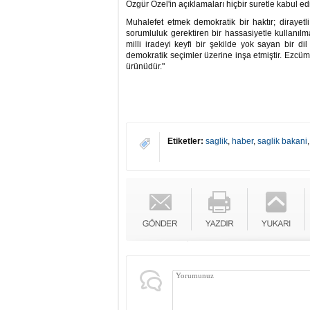
Özgür Özel'in açıklamaları hiçbir suretle kabul e
Muhalefet etmek demokratik bir haktır; dirayetli
sorumluluk gerektiren bir hassasiyetle kullanılm
milli iradeyi keyfi bir şekilde yok sayan bir di
demokratik seçimler üzerine inşa etmiştir. Ezcüml
ürünüdür."
Etiketler:
saglik
,
haber
,
saglik bakani