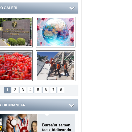
O GALERİ
Ve burası da bir 
14 soruda 
devlet hastanesi
Koronavirüs 
hakkında kendinizi 
test edin...
ilaburu meyvesi 
Endonezya’daki 
anserden koruyor
deprem: Ölü sayısı 
1
2
3
4
5
6
7
8
bin 203'e yükseldi
K OKUNANLAR
Bursa’yı sarsan
taciz iddiasında