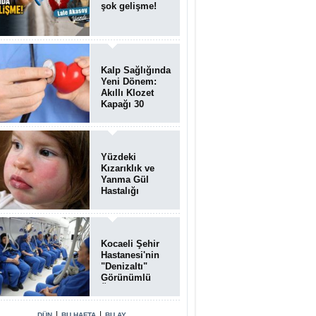
şok gelişme!
Kalp Sağlığında
Yeni Dönem:
Akıllı Klozet
Kapağı 30
Saniyede Ritim
Bozukluğunu
Tespit Ediyor
Yüzdeki
Kızarıklık ve
Yanma Gül
Hastalığı
(Rozasea)
Belirtisi Olabilir
Kocaeli Şehir
Hastanesi'nin
"Denizaltı"
Görünümlü
Ünitesi
Hastalara Umut
Oluyor
|
|
DÜN
BU HAFTA
BU AY