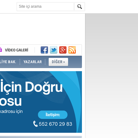
İYE BAK.
YAZARLAR
DİĞER »