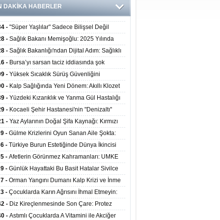
N DAKİKA HABERLER
34 -
"Süper Yaşlılar" Sadece Bilişsel Değil
ksel Olarak da Daha Sağlıklı Yaşıyor
28 -
Sağlık Bakanı Memişoğlu: 2025 Yılında
Bini Aşkın Kişiye Emzirme Eğitimi Verildi
28 -
Sağlık Bakanlığı'ndan Dijital Adım: Sağlıklı
at Merkezlerinde Uzaktan Sağlık Hizmeti
16 -
Bursa’yı sarsan taciz iddiasında şok
ladı
şme!
09 -
Yüksek Sıcaklık Sürüş Güvenliğini
ürüyor: 40 Derecede Güvenli Sürüş Süresi 53
00 -
Kalp Sağlığında Yeni Dönem: Akıllı Klozet
kaya İniyor
ağı 30 Saniyede Ritim Bozukluğunu Tespit
39 -
Yüzdeki Kızarıklık ve Yanma Gül Hastalığı
yor
asea) Belirtisi Olabilir
29 -
Kocaeli Şehir Hastanesi'nin "Denizaltı"
ünümlü Ünitesi Hastalara Umut Oluyor
21 -
Yaz Aylarının Doğal Şifa Kaynağı: Kırmızı
eler Bağışıklığı ve Kalbi Koruyor
39 -
Gülme Krizlerini Oyun Sanan Aile Şokta:
Yaşındaki Çocuk 8 Kez Felç Geçirdi
36 -
Türkiye Burun Estetiğinde Dünya İkincisi
u
35 -
Afetlerin Görünmez Kahramanları: UMKE
 Kadrosuyla Görev Başında
29 -
Günlük Hayattaki Bu Basit Hatalar Sivilce
umunu Tetikliyor
27 -
Orman Yangını Dumanı Kalp Krizi ve İnme
ini Artırıyor
23 -
Çocuklarda Karın Ağrısını İhmal Etmeyin:
disit Habercisi Olabilir
42 -
Diz Kireçlenmesinde Son Çare: Protez
iyatı İle Yaşam Kalitesi Artıyor
40 -
Astımlı Çocuklarda A Vitamini ile Akciğer