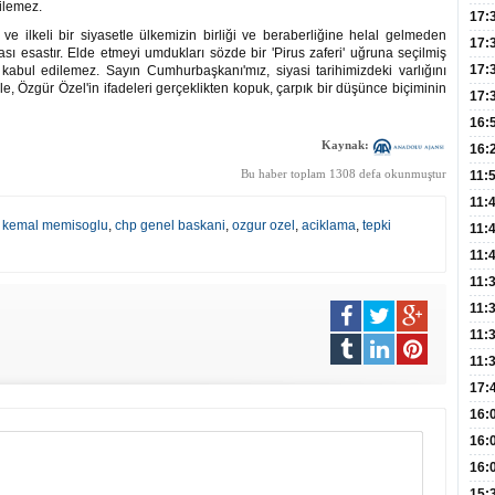
dilemez.
Hac
17:
 ve ilkeli bir siyasetle ülkemizin birliği ve beraberliğine helal gelmeden
Yaşl
17:
ası esastır. Elde etmeyi umdukları sözde bir 'Pirus zaferi' uğruna seçilmiş
Müd
17:
l kabul edilemez. Sayın Cumhurbaşkanı'mız, siyasi tarihimizdeki varlığını
e, Özgür Özel'in ifadeleri gerçeklikten kopuk, çarpık bir düşünce biçiminin
Yaln
17:
Şeke
16:
Kaynak:
Edi
Risk
16:
İns
Bu haber toplam 1308 defa okunmuştur
11:
Uzm
11:
,
kemal memisoglu
,
chp genel baskani
,
ozgur ozel
,
aciklama
,
tepki
Yıll
11:
Enfe
11:
Haz
11:
Akc
11:
Açık
11:
Edil
11:
Oğl
17:
Büyü
16:
Kiş
16:
Dem
16:
Tutm
15: