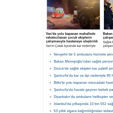
programın zorunlu tutulmasına tepki
gösterdi.
Van'da yolu kapanan mahallede
Bakan
rahatsızlanan çocuk ekiplerin
çalışa
çalışmasıyla hastaneye ulaştırıldı
Sağlık
Van'ın Çatak ilçesinde kar nedeniyle
çalışanl
yolu kapanan mahallede rahatsızlanan
3 yaşındaki çocuk, ekiplerin çalışmaları
Nevşehir'de 5 ambulans hizmete alın
sonucu hastaneye ulaştırıldı.
Bakan Memişoğlu'ndan sağlık persone
Düzce'de sağlık ekipleri kar paletli a
Şanlıurfa'da kar ve tipi nedeniyle 80 
Bitlis'te yolu kapanan mezradaki hasta
Şanlıurfa'da havale geçiren bebek pal
Diyarbakır'da ambulans helikopter ve 
İstanbul'da yılbaşında 10 bin 552 sağ
53 yıllık sigara bağımlılığından tedav