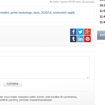
Bu haber toplam 49100 defa okunmuştur
Edi
Risk
16:
İns
11:
zmetleri
,
genel mudurlugu
,
kpss
,
2020/14
,
sozlesmeli saglik
Uzm
11:
Yıll
11:
Enfe
EDİ
er veya imalar, inançlara saldırı içeren, imla kuralları ile yazılmamış,
arflerle yazılmış yorumlar onaylanmamaktadır.