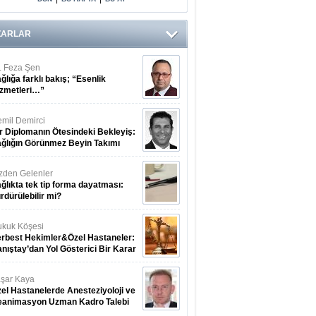
ZARLAR
. Feza Şen
ğlığa farklı bakış; “Esenlik
zmetleri…”
mil Demirci
r Diplomanın Ötesindeki Bekleyiş:
ğlığın Görünmez Beyin Takımı
zden Gelenler
ğlıkta tek tip forma dayatması:
rdürülebilir mi?
kuk Köşesi
rbest Hekimler&Özel Hastaneler:
nıştay’dan Yol Gösterici Bir Karar
şar Kaya
el Hastanelerde Anesteziyoloji ve
eanimasyon Uzman Kadro Talebi