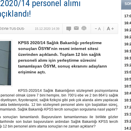
 2020/14 personel alımı
SO
açıklandı!
17:
Hay
16:
ÖSYM-TUS-DUS-
15.12.2020 14:39
Baş
Besl
16:
Öğel
Fayd
16:
KPSS 2020/14 Sağlık Bakanlığı yerleştirme
Yete
16:
sonuçları ÖSYM’nin resmi internet sitesi
Kaç
Onay
16:
üzerinden açıklandı. Toplam 12 bin sağlık
Kul
Düze
16:
personeli alımı için yerleştirme sürecini
Kor
Hemş
15:
tamamlayan ÖSYM, sonuç ekranını adayların
erişimine açtı.
Kara
15:
Hay
Redd
10:
Öğre
10:
KPSS-2020/14 Sağlık Bakanlığının sözleşmeli pozisyonlarına
Yasa
10:
 personel olmak üzere 7 bini hemşire, bin 700’ü ebe ve 2 bin 864’ü sağlık
diyetisyen, fizyoterapist, sağlık fizikçisi gibi pek çok alanda alımı yapılacak
Beyn
10:
kla bekleniyordu. 12 bin sözleşmeli personel alımı için başlatılan süreç,
Yaşa
17:
tamamlandı. Sağlık Bakanlığı KPSS tercih sonuçları sorgulama nasıl yapılır?
Düz
15:
 sonuçları tamamlandı. Başvuruların tamamlanması ile birlikte gözler
Fizi
15:
ık tarihinde son bulan başvuruların ardından Sağlık Bakanlığı KPSS tercih
ı 12 bin personel alımı atama sonuçları ne zaman açıklanır?
300 
14: