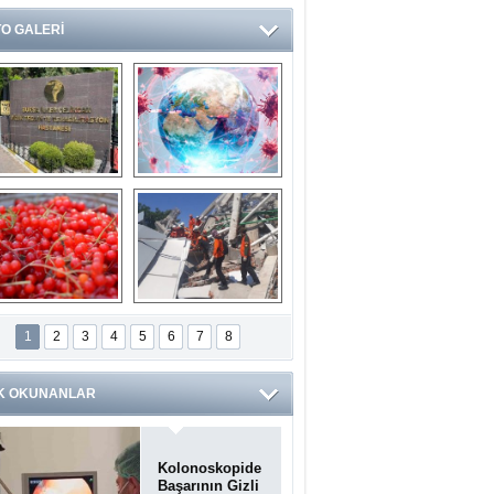
O GALERİ
Ve burası da bir 
14 soruda 
devlet hastanesi
Koronavirüs 
hakkında kendinizi 
test edin...
ilaburu meyvesi 
Endonezya’daki 
anserden koruyor
deprem: Ölü sayısı 
1
2
3
4
5
6
7
8
bin 203'e yükseldi
K OKUNANLAR
Kolonoskopide
Başarının Gizli