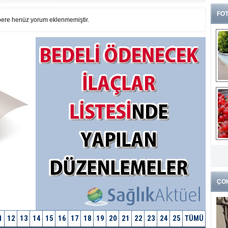
FOT
ere henüz yorum eklenmemiştir.
G
k
ÇO
1
12
13
14
15
16
17
18
19
20
21
22
23
24
25
TÜMÜ