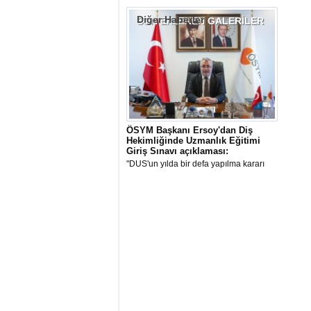
Diğer Haberler
SON EKLENEN
GALERİLER
ÖSYM Başkanı Ersoy'dan Diş
Hekimliğinde Uzmanlık Eğitimi
Giriş Sınavı açıklaması:
"DUS'un yılda bir defa yapılma kararı