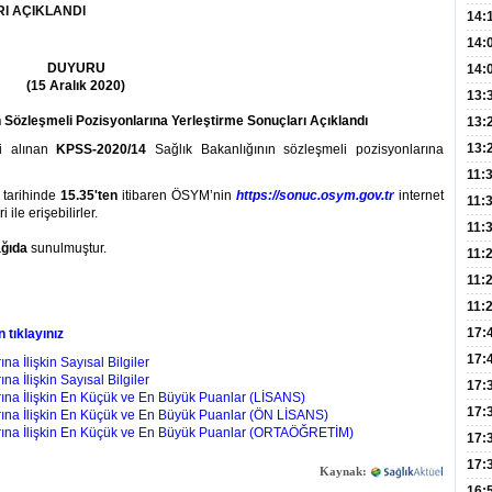
I AÇIKLANDI
Hay
14:
Baş
geli
14:
DUYURU
Düş
14:
(15 Aralık 2020)
Daki
Kap
13:
Edi
 Sözleşmeli Pozisyonlarına Yerleştirme Sonuçları Açıklandı
(Roz
13:
Gör
13:
ri alınan
KPSS-2020/14
Sağlık Bakanlığının sözleşmeli pozisyonlarına
Meyv
11:
0
tarihinde
15.35'ten
itibaren ÖSYM’nin
https://sonuc.osym.gov.tr
internet
3,5 
11:
ile erişebilirler.
Old
11:
ağıda
sunulmuştur.
Dev
11:
Oluş
11:
Risk
11:
Apan
17:
 tıklayınız
Amel
17:
 İlişkin Sayısal Bilgiler
 İlişkin Sayısal Bilgiler
Hac
17:
ına İlişkin En Küçük ve En Büyük Puanlar (LİSANS)
Yaşl
17:
ına İlişkin En Küçük ve En Büyük Puanlar (ÖN LİSANS)
rına İlişkin En Küçük ve En Büyük Puanlar (ORTAÖĞRETİM)
Müd
17:
Yaln
17:
Kaynak:
Şeke
16: