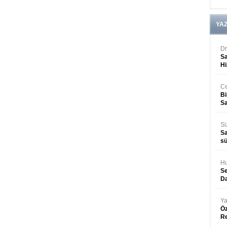
YA
Dr
Sa
Hi
Ce
Bi
Sa
Si
Sa
sü
Hu
Se
Da
Ya
Öz
R