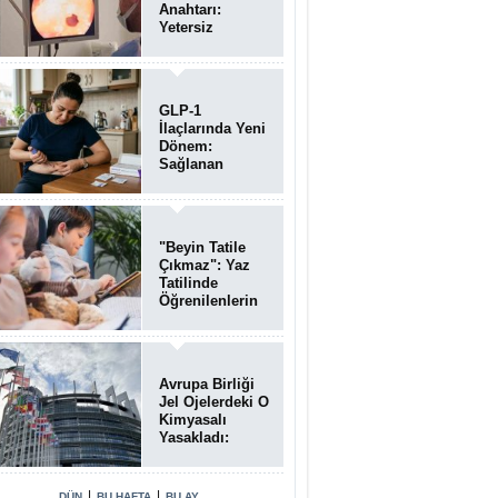
Anahtarı:
Yetersiz
Bağırsak
Temizliği
Poliplerin
Gözden
GLP-1
Kaçmasına
İlaçlarında Yeni
Neden Oluyor
Dönem:
Sağlanan
Faydalar
Yalnızca Kilo
Kaybıyla Sınırlı
Değil
"Beyin Tatile
Çıkmaz": Yaz
Tatilinde
Öğrenilenlerin
Yüzde 39'u
Unutulabiliyor
Avrupa Birliği
Jel Ojelerdeki O
Kimyasalı
Yasakladı:
Kısırlık ve Alerji
Riski Uyarısı
|
|
DÜN
BU HAFTA
BU AY