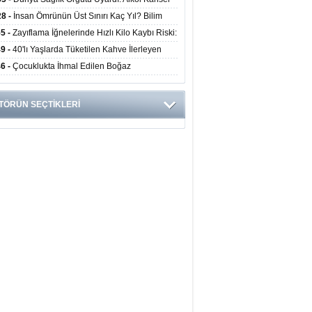
yor
ini Doğrudan Artırıyor
28 -
İnsan Ömrünün Üst Sınırı Kaç Yıl? Bilim
anlarından Yeni Yaşam Süresi Modeli
55 -
Zayıflama İğnelerinde Hızlı Kilo Kaybı Riski:
anlar Hekim Kontrolü Şart Diyor
49 -
40'lı Yaşlarda Tüketilen Kahve İlerleyen
arda Zihinsel ve Fiziksel Sağlığı Koruyor
46 -
Çocuklukta İhmal Edilen Boğaz
ksiyonu İleride Kalp Kapağını Bozabiliyor
TÖRÜN SEÇTİKLERİ