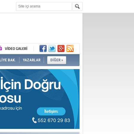
İYE BAK.
YAZARLAR
DİĞER »