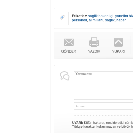
Etiketler:
saglik bakanligi
,
yonetim hi
personeli
,
alim ilani
,
saglik
,
haber
UYARI:
Küfür, hakaret, rencide edici cümlel
Türkçe karakter kullanılmayan ve büyük h