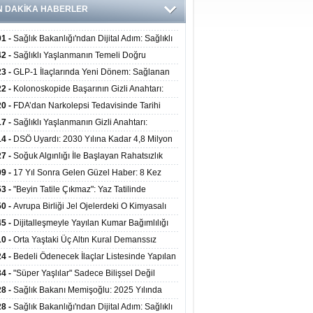
N DAKİKA HABERLER
01 -
Sağlık Bakanlığı'ndan Dijital Adım: Sağlıklı
at Merkezlerinde Uzaktan Danışmanlık Dönemi
42 -
Sağlıklı Yaşlanmanın Temeli Doğru
ladı
enmeden Geçiyor: İleri Yaşta Hangi Besin
23 -
GLP-1 İlaçlarında Yeni Dönem: Sağlanan
erine İhtiyaç Duyuluyor?
alar Yalnızca Kilo Kaybıyla Sınırlı Değil
22 -
Kolonoskopide Başarının Gizli Anahtarı:
rsiz Bağırsak Temizliği Poliplerin Gözden
20 -
FDA’dan Narkolepsi Tedavisinde Tarihi
masına Neden Oluyor
: Oreksin Sistemini Hedefleyen İlk İlaç
17 -
Sağlıklı Yaşlanmanın Gizli Anahtarı:
lanıma Sunuldu
nli Kuvvet Antrenmanı Kas Ve Kemik Sağlığını
14 -
DSÖ Uyardı: 2030 Yılına Kadar 4,8 Milyon
uyor
ire ve Ebe Açığı Oluşabilir
27 -
Soğuk Algınlığı İle Başlayan Rahatsızlık
ciğer Yetmezliği Çıktı: 17 Yıl Sonra Nakille
09 -
17 Yıl Sonra Gelen Güzel Haber: 8 Kez
ata Tutundu
edilen Hastaya 9'uncu Çağrıda Nakil Yapıldı
53 -
"Beyin Tatile Çıkmaz": Yaz Tatilinde
nilenlerin Yüzde 39'u Unutulabiliyor
50 -
Avrupa Birliği Jel Ojelerdeki O Kimyasalı
kladı: Kısırlık ve Alerji Riski Uyarısı
45 -
Dijitalleşmeyle Yayılan Kumar Bağımlılığı
i ve Aileyi Yıkıma Uğratıyor
10 -
Orta Yaştaki Üç Altın Kural Demanssız
mı 13 Yıl Uzatabiliyor
24 -
Bedeli Ödenecek İlaçlar Listesinde Yapılan
enlemeler Hakkında Duyuru 2026/30
34 -
"Süper Yaşlılar" Sadece Bilişsel Değil
ksel Olarak da Daha Sağlıklı Yaşıyor
28 -
Sağlık Bakanı Memişoğlu: 2025 Yılında
Bini Aşkın Kişiye Emzirme Eğitimi Verildi
28 -
Sağlık Bakanlığı'ndan Dijital Adım: Sağlıklı