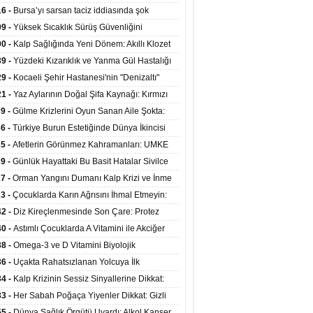
at Merkezlerinde Uzaktan Sağlık Hizmeti
16 -
Bursa’yı sarsan taciz iddiasında şok
ladı
şme!
09 -
Yüksek Sıcaklık Sürüş Güvenliğini
ürüyor: 40 Derecede Güvenli Sürüş Süresi 53
00 -
Kalp Sağlığında Yeni Dönem: Akıllı Klozet
kaya İniyor
ağı 30 Saniyede Ritim Bozukluğunu Tespit
39 -
Yüzdeki Kızarıklık ve Yanma Gül Hastalığı
yor
asea) Belirtisi Olabilir
29 -
Kocaeli Şehir Hastanesi'nin "Denizaltı"
ünümlü Ünitesi Hastalara Umut Oluyor
21 -
Yaz Aylarının Doğal Şifa Kaynağı: Kırmızı
eler Bağışıklığı ve Kalbi Koruyor
39 -
Gülme Krizlerini Oyun Sanan Aile Şokta:
Yaşındaki Çocuk 8 Kez Felç Geçirdi
36 -
Türkiye Burun Estetiğinde Dünya İkincisi
u
35 -
Afetlerin Görünmez Kahramanları: UMKE
 Kadrosuyla Görev Başında
29 -
Günlük Hayattaki Bu Basit Hatalar Sivilce
umunu Tetikliyor
27 -
Orman Yangını Dumanı Kalp Krizi ve İnme
ini Artırıyor
23 -
Çocuklarda Karın Ağrısını İhmal Etmeyin:
disit Habercisi Olabilir
42 -
Diz Kireçlenmesinde Son Çare: Protez
iyatı İle Yaşam Kalitesi Artıyor
40 -
Astımlı Çocuklarda A Vitamini ile Akciğer
mi Arasında Bağlantı Bulundu
38 -
Omega-3 ve D Vitamini Biyolojik
anmayı Yavaşlatabilir
36 -
Uçakta Rahatsızlanan Yolcuya İlk
ahale Sağlık Bakanı Memişoğlu'ndan Geldi
34 -
Kalp Krizinin Sessiz Sinyallerine Dikkat:
ızca Göğüs Ağrısıyla Gelmiyor
33 -
Her Sabah Poğaça Yiyenler Dikkat: Gizli
r ve Yağ Yükü Kalbi ve Bağırsakları Tehdit
55 -
Dünya Sağlık Örgütü Uyardı: Alkol Kanser