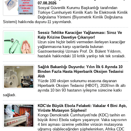
07.08.2026
Sosyal Güvenlik Kurumu Başkanlığı tarafından
Türkiye Cumhuriyeti Kimlik Kartı İle Elektronik Kimlik
Doğrulama Yöntemi (Biyometrik Kimlik Doğrulama
Sistemi) hakkında duyuru-11 yayımlandı.
Sessiz Tehlike Karaciğer Yağlanması: Siroz Ve
Kalp Krizine Davetiye Çıkarıyor!
Uzun süre hiçbir belirti vermeden ilerleyen karaciğer
yağlanmasına karşı uyarılarda bulunan
Gastroenteroloji Uzmanı Prof. Dr. Bülent Yıldırım,
hastalık hakkındaki 10 kritik yanlışı tek tek sıraladı.
Sağlık Bakanlığı Duyurdu: Yılın İlk 6 Ayında 10
Binden Fazla Hasta Hiperbarik Oksijen Tedavisi
Aldı
Yüzde 100 oksijen solunumu esasına dayanan
Hiperbarik Oksijen Tedavisi (HBOT), 2026'nın ilk altı
ayında 10 bin 93 hastanın iyileşme sürecine katkı
sağladı.
KDC'de Büyük Ebola Felaketi: Vakalar 4 Bini Aştı,
Virüste Mutasyon Şüphesi!
Kongo Demokratik Cumhuriyeti'nde (KDC) tarihin en
büyük ikinci Ebola salgını yaşanıyor. Vaka sayısının
4 bini aşması üzerine yetkililer virüsün mutasyona
uğramış olabileceğinden şüphelenirken, Afrika CDC