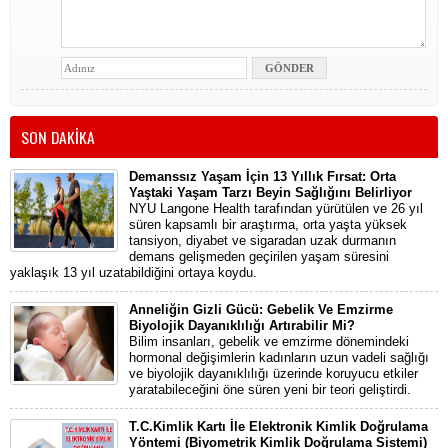
SON DAKİKA
Demanssız Yaşam İçin 13 Yıllık Fırsat: Orta
Yaştaki Yaşam Tarzı Beyin Sağlığını Belirliyor
NYU Langone Health tarafından yürütülen ve 26 yıl
süren kapsamlı bir araştırma, orta yaşta yüksek
tansiyon, diyabet ve sigaradan uzak durmanın
demans gelişmeden geçirilen yaşam süresini
yaklaşık 13 yıl uzatabildiğini ortaya koydu.
Anneliğin Gizli Gücü: Gebelik Ve Emzirme
Biyolojik Dayanıklılığı Artırabilir Mi?
Bilim insanları, gebelik ve emzirme dönemindeki
hormonal değişimlerin kadınların uzun vadeli sağlığı
ve biyolojik dayanıklılığı üzerinde koruyucu etkiler
yaratabileceğini öne süren yeni bir teori geliştirdi.
T.C.Kimlik Kartı İle Elektronik Kimlik Doğrulama
Yöntemi (Biyometrik Kimlik Doğrulama Sistemi)