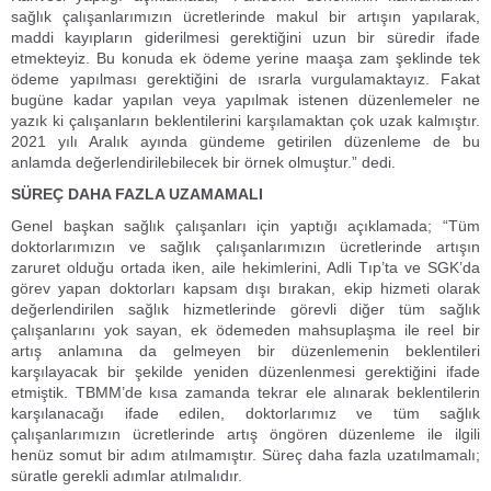
sağlık çalışanlarımızın ücretlerinde makul bir artışın yapılarak,
maddi kayıpların giderilmesi gerektiğini uzun bir süredir ifade
etmekteyiz. Bu konuda ek ödeme yerine maaşa zam şeklinde tek
ödeme yapılması gerektiğini de ısrarla vurgulamaktayız. Fakat
bugüne kadar yapılan veya yapılmak istenen düzenlemeler ne
yazık ki çalışanların beklentilerini karşılamaktan çok uzak kalmıştır.
2021 yılı Aralık ayında gündeme getirilen düzenleme de bu
anlamda değerlendirilebilecek bir örnek olmuştur.” dedi.
SÜREÇ DAHA FAZLA UZAMAMALI
Genel başkan sağlık çalışanları için yaptığı açıklamada; “Tüm
doktorlarımızın ve sağlık çalışanlarımızın ücretlerinde artışın
zaruret olduğu ortada iken, aile hekimlerini, Adli Tıp’ta ve SGK’da
görev yapan doktorları kapsam dışı bırakan, ekip hizmeti olarak
değerlendirilen sağlık hizmetlerinde görevli diğer tüm sağlık
çalışanlarını yok sayan, ek ödemeden mahsuplaşma ile reel bir
artış anlamına da gelmeyen bir düzenlemenin beklentileri
karşılayacak bir şekilde yeniden düzenlenmesi gerektiğini ifade
etmiştik. TBMM’de kısa zamanda tekrar ele alınarak beklentilerin
karşılanacağı ifade edilen, doktorlarımız ve tüm sağlık
çalışanlarımızın ücretlerinde artış öngören düzenleme ile ilgili
henüz somut bir adım atılmamıştır. Süreç daha fazla uzatılmamalı;
süratle gerekli adımlar atılmalıdır.