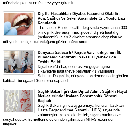
müdahale planını en üst seviyeye çıkardı.
Diş Eti Hastalıkları Diyabet Habercisi Olabilir:
Ağız Sağlığı Ve Şeker Arasındaki Çift Yönlü Bağ
Kanıtlandı
The Lancet Public Health dergisinde yayımlanan 300
bin kişilik dev araştırma, şiddetli diş eti hastalığı
(periodontit) ile tip 2 diyabet arasında doğrudan ve
çift yönlü bir ilişki bulunduğunu gözler önüne serdi.
Dünyada Sadece 67 Kişide Var: Türkiye’nin İlk
Bundgaard Sendromu Vakası Diyarbakır’da
Teşhis Edildi
Diyarbakır’da baş dönmesi ve göğüs ağrısı
şikayetiyle hastaneye başvuran 41 yaşındaki
Şehmus Doğan’da, dünyada son derece nadir görülen
kalıtsal Bundgaard Sendromu saptandı.
Sağlık Bakanlığı'ndan Dijital Adım: Sağlıklı Hayat
Merkezlerinde Uzaktan Danışmanlık Dönemi
Başladı
Sağlık Bakanlığı'nca uygulamaya konulan Uzaktan
Hasta Değerlendirme Sistemi (UHDS) sayesinde
vatandaşlar; psikolojik destek, sigara bırakma ve
sosyal destek hizmetlerine evlerinden çıkmadan MHRS üzerinden
ulaşıyor.