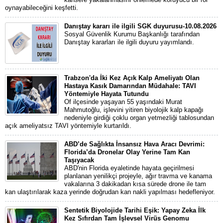
oynayabileceğini keşfetti.
Danıştay kararı ile ilgili SGK duyurusu-10.08.2026
Sosyal Güvenlik Kurumu Başkanlığı tarafından
Danıştay kararları ile ilgili duyuru yayımlandı.
Trabzon'da İki Kez Açık Kalp Ameliyatı Olan
Hastaya Kasık Damarından Müdahale: TAVI
Yöntemiyle Hayata Tutundu
Of ilçesinde yaşayan 55 yaşındaki Murat
Mahmutoğlu, işlevini yitiren biyolojik kalp kapağı
nedeniyle girdiği çoklu organ yetmezliği tablosundan
açık ameliyatsız TAVI yöntemiyle kurtarıldı.
ABD’de Sağlıkta İnsansız Hava Aracı Devrimi:
Florida’da Dronelar Olay Yerine Tam Kan
Taşıyacak
ABD'nin Florida eyaletinde hayata geçirilmesi
planlanan yenilikçi projeyle, ağır travma ve kanama
vakalarına 3 dakikadan kısa sürede drone ile tam
kan ulaştırılarak kaza yerinde doğrudan kan nakli yapılması hedefleniyor.
Sentetik Biyolojide Tarihi Eşik: Yapay Zeka İlk
Kez Sıfırdan Tam İşlevsel Virüs Genomu