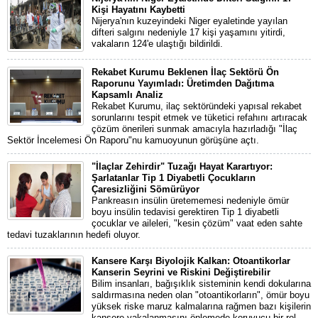
Kişi Hayatını Kaybetti
Nijerya'nın kuzeyindeki Niger eyaletinde yayılan
difteri salgını nedeniyle 17 kişi yaşamını yitirdi,
vakaların 124'e ulaştığı bildirildi.
Rekabet Kurumu Beklenen İlaç Sektörü Ön
Raporunu Yayımladı: Üretimden Dağıtıma
Kapsamlı Analiz
Rekabet Kurumu, ilaç sektöründeki yapısal rekabet
sorunlarını tespit etmek ve tüketici refahını artıracak
çözüm önerileri sunmak amacıyla hazırladığı "İlaç
Sektör İncelemesi Ön Raporu"nu kamuoyunun görüşüne açtı.
"İlaçlar Zehirdir" Tuzağı Hayat Karartıyor:
Şarlatanlar Tip 1 Diyabetli Çocukların
Çaresizliğini Sömürüyor
Pankreasın insülin üretememesi nedeniyle ömür
boyu insülin tedavisi gerektiren Tip 1 diyabetli
çocuklar ve aileleri, "kesin çözüm" vaat eden sahte
tedavi tuzaklarının hedefi oluyor.
Kansere Karşı Biyolojik Kalkan: Otoantikorlar
Kanserin Seyrini ve Riskini Değiştirebilir
Bilim insanları, bağışıklık sisteminin kendi dokularına
saldırmasına neden olan "otoantikorların", ömür boyu
yüksek riske maruz kalmalarına rağmen bazı kişilerin
kansere yakalanmasını önlemede koruyucu bir rol