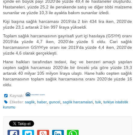
içinde en büyük payı 2020'de yüzde 49,4 ile hastaneler oluşturdu.
Hastaneleri, yüzde 25,2 ile perakende satış ve diğer tıbbi malzeme
sunanlar ve yüzde 10,3 ile ayakta bakım sunanlar izledi.
Kişi başına sağlık harcaması 2019'da 2 bin 434 lira iken, 2020'de
yüzde 23,1 artarak 2 bin 997 liraya yükseldi.
Toplam sağlık harcamasının gayrisafi yurt içi hasılaya (GSYH) oranı
2019'da yüzde 4,7 iken, 2020'de yüzde 5 oldu. Cari sağlık
harcamasının GSYH'ye oranı ise 2019'da yüzde 4,4 iken, 2020'de
yüzde 4,6 olarak gerçekleşti.
Hane halkları tarafından tedavi, ilaç ve benzeri amaçlı yapılan
cepten sağlık harcaması 2020'de bir önceki yıla göre yüzde 19,3
artarak 40 milyar 105 milyon liraya ulaştı. Hane halkı cepten sağlık
harcamasının toplam sağlık harcamasına oranı 2020'de yüzde 16
oldu.
Kaynak:
,
,
,
,
,
Etiketler:
saglik
haber
guncel
saglik harcamalari
tuik
turkiye istatistik
kurumu