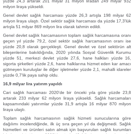
yüzde 24,3 artarak 201 milyar 31 milyon liradan 249 milyar 932
milyon liraya yükseldi.
Genel devlet sağlık harcaması yüzde 26,3 artışla 198 milyar 62
milyon liraya ulaştı. Özel sektör sağlık harcaması da yüzde 17,3'lük
artışla 51 milyar 869 milyon lira olarak tahmin edildi.
Genel devlet sağlık harcamasının toplam sağlık harcamasına oranı
geçen yıl yüzde 79,2, özel sektör sağlık harcamasının oranı ise
yüzde 20,8 olarak gerçekleşti. Genel devlet ve özel sektörün alt
bileşenlerine bakıldığında, 2020 yılında Sosyal Güvenlik Kurumu
yüzde 51, merkezi devlet yüzde 27,6, hane halkları yüzde 16,
sigorta şirketleri yüzde 2,6, hane halklarına hizmet eden kar amacı
gütmeyen kuruluşlar ile diğer işletmeler yüzde 2,1, mahalli idareler
yüzde 0,7'lik paya sahip oldu.
16,9 milyar lira yatırım yapıldı
Cari sağlık harcaması 2020'de bir önceki yıla göre yüzde 23,8
artarak 233 milyar 62 milyon liraya yükseldi. Sağlık harcamaları
kapsamındaki yatırımlar yüzde 31,9 artışla 16 milyar 870 milyon
liraya ulaştı.
Toplam sağlık harcamasının sağlık hizmeti sunucularına göre
dağılımı incelendiğinde, ilk üç sıra geçen yıl da değişmedi. Sağlık
hizmetleri ve ürünleri satın almak için başvurulan sağlık kurumları