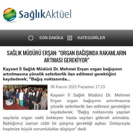
SON DAKİKA
KATEGORİLER
SAĞLIK MÜDÜRÜ ERŞAN: "ORGAN BAĞIŞINDA RAKAMLARIN
ARTMASI GEREKİYOR"
Kayseri İl Sağlık Müdürü Dr. Mehmet Erşan organ bağışının
artırılmasına yönelik seferberlik ilan edilmesi gerektiğini
kaydederek; "Bağış noktasında...
06 Kasım 2023 Pazartesi 17:23
Kayseri İl Sağlık Müdürü Dr. Mehmet
Erşan organ bağışının artırılmasına
yönelik seferberlik ilan edilmesi gerektiğini
kaydederek; "Bağış noktasında yapılan
sayılarla organ nakli bekleyen hasta sayıları giderek artmakta.
Baktığımız zaman ciddi bir çalışma gerektiği aşikar. Dolayısıyla
hepimize büyük sorumluluklar düşüyor" dedi.