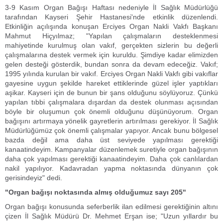
3-9 Kasım Organ Bağışı Haftası nedeniyle İl Sağlık Müdürlüğü
tarafından Kayseri Şehir Hastanesi'nde etkinlik düzenlendi.
Etkinliğin açılışında konuşan Erciyes Organ Nakli Vakfı Başkanı
Mahmut Hiçyılmaz; "Yapılan çalışmaların desteklenmesi
mahiyetinde kurulmuş olan vakıf, gerçekten sizlerin bu değerli
çalışmalarına destek vermek için kuruldu. Şimdiye kadar elimizden
gelen desteği gösterdik, bundan sonra da devam edeceğiz. Vakıf;
1995 yılında kurulan bir vakıf. Erciyes Organ Nakli Vakfı gibi vakıflar
gayesine uygun şekilde hareket ettiklerinde güzel işler yaptıkları
aşikar. Kayseri için de bunun bir şans olduğunu söylüyoruz. Çünkü
yapılan tıbbi çalışmalara dışardan da destek olunması açısından
böyle bir oluşumun çok önemli olduğunu düşünüyorum. Organ
bağışını artırmaya yönelik gayretlerin artırılması gerekiyor. İl Sağlık
Müdürlüğümüz çok önemli çalışmalar yapıyor. Ancak bunu bölgesel
bazda değil ama daha üst seviyede yapılması gerektiği
kanaatindeyim. Kampanyalar düzenlemek suretiyle organ bağışının
daha çok yapılması gerektiği kanaatindeyim. Daha çok canlılardan
nakil yapılıyor. Kadavradan yapma noktasında dünyanın çok
gerisindeyiz" dedi.
"Organ bağışı noktasında almış olduğumuz sayı 205"
Organ bağışı konusunda seferberlik ilan edilmesi gerektiğinin altını
çizen İl Sağlık Müdürü Dr. Mehmet Erşan ise; "Uzun yıllardır bu