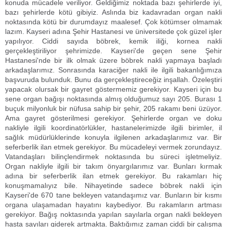
konuda mücadele veriliyor. Geldiğimiz noktada bazı şehirlerde iyi,
bazı şehirlerde kötü gibiyiz. Aslında biz kadavradan organ nakli
noktasında kötü bir durumdayız maalesef. Çok kötümser olmamak
lazım. Kayseri adına Şehir Hastanesi ve üniversitede çok güzel işler
yapılıyor. Ciddi sayıda böbrek, kemik iliği, kornea nakli
gerçekleştiriliyor şehrimizde. Kayseri'de geçen sene Şehir
Hastanesi'nde bir ilk olmak üzere böbrek nakli yapmaya başladı
arkadaşlarımız. Sonrasında karaciğer nakli ile ilgili bakanlığımıza
başvuruda bulunduk. Bunu da gerçekleştireceğiz inşallah. Özeleştiri
yapacak olursak bir gayret göstermemiz gerekiyor. Kayseri için bu
sene organ bağışı noktasında almış olduğumuz sayı 205. Burası 1
buçuk milyonluk bir nüfusa sahip bir şehir, 205 rakamı beni üzüyor.
Ama gayret gösterilmesi gerekiyor. Şehirlerde organ ve doku
nakliyle ilgili koordinatörlükler, hastanelerimizde ilgili birimler, il
sağlık müdürlüklerinde konuyla ilgilenen arkadaşlarımız var. Bir
seferberlik ilan etmek gerekiyor. Bu mücadeleyi vermek zorundayız.
Vatandaşları bilinçlendirmek noktasında bu süreci işletmeliyiz.
Organ nakliyle ilgili bir takım önyargılarımız var. Bunları kırmak
adına bir seferberlik ilan etmek gerekiyor. Bu rakamları hiç
konuşmamalıyız bile. Nihayetinde sadece böbrek nakli için
Kayseri'de 670 tane bekleyen vatandaşımız var. Bunların bir kısmı
organa ulaşamadan hayatını kaybediyor. Bu rakamların artması
gerekiyor. Bağış noktasında yapılan sayılarla organ nakli bekleyen
hasta sayıları giderek artmakta. Baktığımız zaman ciddi bir çalışma