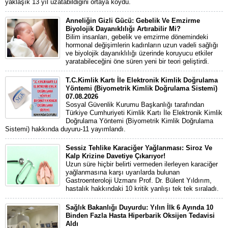
yaklaşık 13 yıl uzatabildiğini ortaya koydu.
Anneliğin Gizli Gücü: Gebelik Ve Emzirme
Biyolojik Dayanıklılığı Artırabilir Mi?
Bilim insanları, gebelik ve emzirme dönemindeki
hormonal değişimlerin kadınların uzun vadeli sağlığı
ve biyolojik dayanıklılığı üzerinde koruyucu etkiler
yaratabileceğini öne süren yeni bir teori geliştirdi.
T.C.Kimlik Kartı İle Elektronik Kimlik Doğrulama
Yöntemi (Biyometrik Kimlik Doğrulama Sistemi)
07.08.2026
Sosyal Güvenlik Kurumu Başkanlığı tarafından
Türkiye Cumhuriyeti Kimlik Kartı İle Elektronik Kimlik
Doğrulama Yöntemi (Biyometrik Kimlik Doğrulama
Sistemi) hakkında duyuru-11 yayımlandı.
Sessiz Tehlike Karaciğer Yağlanması: Siroz Ve
Kalp Krizine Davetiye Çıkarıyor!
Uzun süre hiçbir belirti vermeden ilerleyen karaciğer
yağlanmasına karşı uyarılarda bulunan
Gastroenteroloji Uzmanı Prof. Dr. Bülent Yıldırım,
hastalık hakkındaki 10 kritik yanlışı tek tek sıraladı.
Sağlık Bakanlığı Duyurdu: Yılın İlk 6 Ayında 10
Binden Fazla Hasta Hiperbarik Oksijen Tedavisi
Aldı