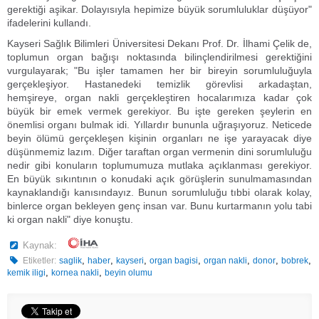
gerektiği aşikar. Dolayısıyla hepimize büyük sorumluluklar düşüyor"
ifadelerini kullandı.
Kayseri Sağlık Bilimleri Üniversitesi Dekanı Prof. Dr. İlhami Çelik de,
toplumun organ bağışı noktasında bilinçlendirilmesi gerektiğini
vurgulayarak; "Bu işler tamamen her bir bireyin sorumluluğuyla
gerçekleşiyor. Hastanedeki temizlik görevlisi arkadaştan,
hemşireye, organ nakli gerçekleştiren hocalarımıza kadar çok
büyük bir emek vermek gerekiyor. Bu işte gereken şeylerin en
önemlisi organı bulmak idi. Yıllardır bununla uğraşıyoruz. Neticede
beyin ölümü gerçekleşen kişinin organları ne işe yarayacak diye
düşünmemiz lazım. Diğer taraftan organ vermenin dini sorumluluğu
nedir gibi konuların toplumumuza mutlaka açıklanması gerekiyor.
En büyük sıkıntının o konudaki açık görüşlerin sunulmamasından
kaynaklandığı kanısındayız. Bunun sorumluluğu tıbbi olarak kolay,
binlerce organ bekleyen genç insan var. Bunu kurtarmanın yolu tabi
ki organ nakli" diye konuştu.
Kaynak:
,
,
,
,
,
,
,
Etiketler:
saglik
haber
kayseri
organ bagisi
organ nakli
donor
bobrek
,
,
kemik iligi
kornea nakli
beyin olumu