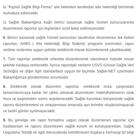
b) “Kişisel Sağlık Bilgi Formu” aile hekimleri tarafından aile hekimliği biriminde
muhafaza edilecektir.
c) Sağlık Bakanlığına bağlı birinci basamak sağlık hizmet sunucularında
düzenlenen raporlar için kişilerden ücret talep edilmeyecektir.
6
. Birinci basamak sağlık hizmet sunucuları tarafından düzenlenen tek hekim
raporları, AHBS ( Aile Hekimliği Bilgi Sistemi) programı üzerinden, rapor
verilme nedenine uygun şekilde elektronik olarak düzenlenerek çıkartılacaktır.
7.
Tüm raporlar elektronik ortamda düzenlenerek istenilmesi halinde imzalı
şekilde hastaya verilecektir. Ayrıca rapordaki verilerin USVS (Ulusal Sağlık Veri
Sözlüğü) ve diğer ilgili standartlara uygun bir biçimde Sağlık-NET üzerinden
Bakanlığımıza gönderilmesi zorunludur.
8.
Elektronik olarak düzenlen raporlar, elektronik imza çalışmaları
tamamlanıncaya kadar bir çıktısı alınarak düzenleyen hekim/hekimlerin ıslak
imza ve kaşesinden sonra arşivlenecektir. Sağlık kurumları bünyesinde sağlık
raporu düzenlenmesi ve onaylanması amacıyla ayrı birimler oluşturulmayacak
ve belirli günler ayrılmayacaktır.
9.
Bu genelge eki rapor formatına uygun olarak düzenlenen raporlar için
hastalardan ve raporu düzenleyen sağlık kurum ve kuruluşlarından, Sağlık
Uygulama Tebliği ve ilgili mevzuatında belirtilmeyen başkaca herhangi bir bilgi