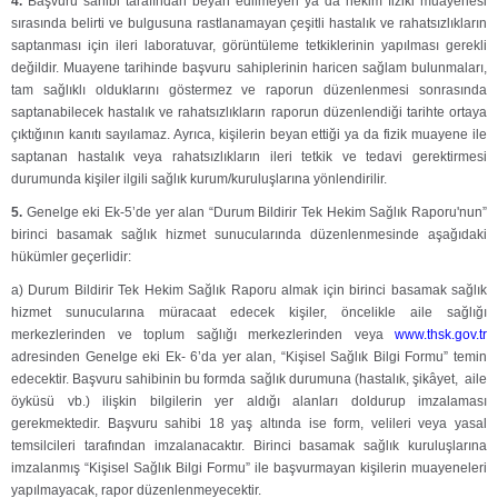
4.
Başvuru sahibi tarafından beyan edilmeyen ya da hekim fiziki muayenesi
sırasında belirti ve bulgusuna rastlanamayan çeşitli hastalık ve rahatsızlıkların
saptanması için ileri laboratuvar, görüntüleme tetkiklerinin yapılması gerekli
değildir. Muayene tarihinde başvuru sahiplerinin haricen sağlam bulunmaları,
tam sağlıklı olduklarını göstermez ve raporun düzenlenmesi sonrasında
saptanabilecek hastalık ve rahatsızlıkların raporun düzenlendiği tarihte ortaya
çıktığının kanıtı sayılamaz. Ayrıca, kişilerin beyan ettiği ya da fizik muayene ile
saptanan hastalık veya rahatsızlıkların ileri tetkik ve tedavi gerektirmesi
durumunda kişiler ilgili sağlık kurum/kuruluşlarına yönlendirilir.
5.
Genelge eki Ek-5’de yer alan “Durum Bildirir Tek Hekim Sağlık Raporu'nun”
birinci basamak sağlık hizmet sunucularında düzenlenmesinde aşağıdaki
hükümler geçerlidir:
a) Durum Bildirir Tek Hekim Sağlık Raporu almak için birinci basamak sağlık
hizmet sunucularına müracaat edecek kişiler, öncelikle aile sağlığı
merkezlerinden ve toplum sağlığı merkezlerinden veya
www.thsk.gov.tr
adresinden Genelge eki Ek- 6’da yer alan, “Kişisel Sağlık Bilgi Formu” temin
edecektir. Başvuru sahibinin bu formda sağlık durumuna (hastalık, şikâyet, aile
öyküsü vb.) ilişkin bilgilerin yer aldığı alanları doldurup imzalaması
gerekmektedir. Başvuru sahibi 18 yaş altında ise form, velileri veya yasal
temsilcileri tarafından imzalanacaktır. Birinci basamak sağlık kuruluşlarına
imzalanmış “Kişisel Sağlık Bilgi Formu” ile başvurmayan kişilerin muayeneleri
yapılmayacak, rapor düzenlenmeyecektir.