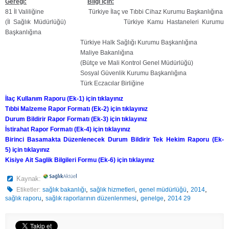
Gereği:
Bilgi için:
81 İl Valiliğine Türkiye İlaç ve Tıbbi Cihaz Kurumu Başkanlığına
(İl Sağlık Müdürlüğü) Türkiye Kamu Hastaneleri Kurumu
Başkanlığına
Türkiye Halk Sağlığı Kurumu Başkanlığına
Maliye Bakanlığına
(Bütçe ve Mali Kontrol Genel Müdürlüğü)
Sosyal Güvenlik Kurumu Başkanlığına
Türk Eczacılar Birliğine
İlaç Kullanım Raporu (Ek-1) için tıklayınız
Tıbbi Malzeme Rapor Formatı (Ek-2)
için tıklayınız
Durum Bildirir Rapor Formatı (Ek-3)
için tıklayınız
İstirahat Rapor Formatı (Ek-4)
için tıklayınız
Birinci Basamakta Düzenlenecek Durum Bildirir Tek Hekim Raporu (Ek-
5)
için tıklayınız
Kisiye Ait Saglik Bilgileri Formu (Ek-6)
için tıklayınız
Kaynak:
,
,
,
,
Etiketler:
sağlık bakanlığı
sağlık hizmetleri
genel müdürlüğü
2014
,
,
,
sağlık raporu
sağlık raporlarının düzenlenmesi
genelge
2014 29