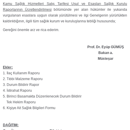
Kamu Sağlık Hizmetleri Satış Tarifesi Usul ve Esasları Sağlık Kurulu
Raporlarının Ücretlendirilmesi
bölümünde yer alan hükümler ile yukarıda
vurgulanan esaslara uygun olarak yürütülmesi ve ilgi Genelgenin yürürlükten
kaldırıldığının, ilgili tüm sağlık kurum ve kuruluşlarına tebliği hususunda;
Gereğini önemle arz ve rica ederim.
Prof. Dr. Eyüp GÜMÜŞ
Bakan a.
Müsteşar
Ekler:
1. İlaç Kullanım Raporu
2. Tıbbi Malzeme Raporu
3. Durum Bildirir Rapor
4. İstirahat Raporu
5. Birinci Basamakta Düzenlenecek Durum Bildirir
Tek Hekim Raporu
6.
Kişiye Ait Sağlık Bilgileri Formu
DAĞITIM: