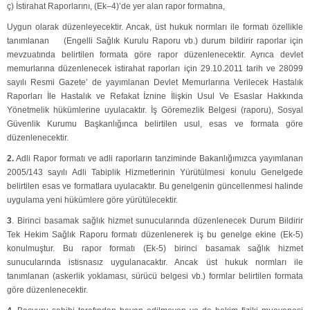
ç) İstirahat Raporlarını, (Ek–4)’de yer alan rapor formatına,
Uygun olarak düzenleyecektir. Ancak, üst hukuk normları ile formatı özellikle
tanımlanan (Engelli Sağlık Kurulu Raporu vb.) durum bildirir raporlar için
mevzuatında belirtilen formata göre rapor düzenlenecektir. Ayrıca devlet
memurlarına düzenlenecek istirahat raporları için 29.10.2011 tarih ve 28099
sayılı Resmi Gazete’ de yayımlanan Devlet Memurlarına Verilecek Hastalık
Raporları İle Hastalık ve Refakat İznine İlişkin Usul Ve Esaslar Hakkında
Yönetmelik hükümlerine uyulacaktır. İş Göremezlik Belgesi (raporu), Sosyal
Güvenlik Kurumu Başkanlığınca belirtilen usul, esas ve formata göre
düzenlenecektir.
2.
Adli Rapor formatı ve adli raporların tanziminde Bakanlığımızca yayımlanan
2005/143 sayılı Adli Tabiplik Hizmetlerinin Yürütülmesi konulu Genelgede
belirtilen esas ve formatlara uyulacaktır. Bu genelgenin güncellenmesi halinde
uygulama yeni hükümlere göre yürütülecektir.
3
. Birinci basamak sağlık hizmet sunucularında düzenlenecek Durum Bildirir
Tek Hekim Sağlık Raporu formatı düzenlenerek iş bu genelge ekine (Ek-5)
konulmuştur. Bu rapor formatı (Ek-5) birinci basamak sağlık hizmet
sunucularında istisnasız uygulanacaktır. Ancak üst hukuk normları ile
tanımlanan (askerlik yoklaması, sürücü belgesi vb.) formlar belirtilen formata
göre düzenlenecektir.