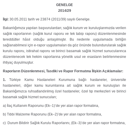
GENELGE
2014/29
İlgi:
30.05.2011 tarih ve 23874 (2011/39) sayılı Genelge.
Bakanlığımıza yapılan başvurulardan; sağlık kurum ve kuruluşlarımızda verilen
sağlık raporlarının (sağlık kurul raporu ve tek tabip raporu) düzenlenmesinde
tereddütler hâsıl olduğu anlaşılmıştır. Bu nedenle uygulamada birliğin
sağlanabilmesi için e-rapor uygulamaları da göz önünde bulundurularak sağlık
kurulu raporu, istirahat raporu ve birinci basamak sağlık hizmet sunucularınca
düzenlenecek tek hekim raporlarına yönelik usul ve esasların belirlenmesine
ihtiyaç duyulmuştur.
Raporların Düzenlenmesi, Tasdiki ve Rapor Formatına İlişkin Açıklamalar:
1.
Türkiye Kamu Hastaneleri Kurumuna bağlı hastaneler, üniversite
hastaneleri, diğer kamu kurumlarına ait sağlık kurum ve kuruluşları ile
Bakanlığımızca ruhsatlandırılmış özel hastaneler, özel tıp merkezleri ve birinci
basamak sağlık hizmet sunucuları;
a) İlaç Kullanım Raporunu (Ek–1)’de yer alan rapor formatına,
b) Tıbbi Malzeme Raporunu (Ek–2)’de yer alan rapor formatına,
c) Durum Bildirir Sağlık Kurulu Raporlarını, (Ek–3)’de yer alan rapor formatına,