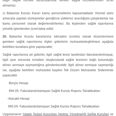
bağlı sağlık hizmeti sunucularında verilen sağlık hizmetlerinden ücret
alınamaz.
c) Bakanlar Kurulu Kararı kamu personellerini kapsamaktadır. Hizmet alımı
amacıyla yapılan sözleşmeler gereğince yüklenici aracılığıyla çalıştırılanlar ise
kamu personeli olarak değerlendirilemez. Bu kişilerden sağlık raporlarına
yönelik işlemlerden ücret talep edilir.
20.
Bakanlar Kurulu kararlarına istinaden ücretsiz olarak düzenlenmesi
gereken sağlık raporlarına ilişkin giderlerin muhasebeleştirilmesi aşağıda
belirtilen kurallara göre yapılacaktır;
Sağlık raporlarına ait giderler, ilgili sağlık tesisi tarafından faturalandırılmayıp,
ilgili ayın sonunda icmalleri oluşturularak sağlık tesisinin bağlı bulunduğu
döner sermaye saymanlığına gönderilecektir. İlgili döner sermaye saymanlığı
ise, aşağıda belirtilen muhasebe kaydını Tek Düzen Muhasebe Sisteminde
yapacaktır.
-Borçlu Hesap
994.05- Faturalandırılamayan Sağlık Kurulu Raporu Tahakkukları
-Alacaklı Hesap
995.05- Faturalandırılamayan Sağlık Kurulu Raporu Tahakkukları
Uygulamanın
Yataklı Tedavi Kurumları İşletme Yönetmeliği Sağlık Kurulları
ve