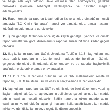
ve belge aslı veya fotokopi ilave edilmesi talep edilmeyecek, gereksiz
bürokratik işlemlere sebebiyet verilmeyecek ve hastalar mağdur
edilmeyecektir.
10.
Rapor formatında raporun tedavi edilen kişiye ait olup olmadığının tespiti
amacıyla “T.C Kimlik Numarası” hanesi yer almakta olup, ayrıca hastanın
fotoğrafının bulunmasına gerek yoktur.
11.
İş bu genelge tarihinden önce ilgide kayıtlı genelge uyarınca ve önceki
rapor formatlarına göre düzenlenmiş raporlar süresi bitimine kadar geçerli
olacaktır.
12.
İlaç kullanım raporları, Sağlık Uygulama Tebliğin 4.1.3- İlaç kullanımına
esas sağlık raporlarının düzenlenmesi maddesinde belirtilen hükümler
çerçevesinde elektronik ortamda düzenlenecek ve bu raporlar başhekimlik
tarafından elektronik ortamda onaylanacaktır.
13.
SUT’ ta özel düzenleme bulunan ilaç ve tıbbi malzemelerin reçete ve
raporları, SUT’ ta belirtilen usul ve esaslar çerçevesinde düzenlenecektir.
14.
İlaç kullanım raporlarında, SUT ve eki listelerde özel düzenleme yapılmış
ilaçlar hariç olmak üzere, ilaç dozlarının belirtilmesi şart olmayıp, etken madde
adının yazılması yeterli olacaktır. Sağlık raporuna etken madde adının
yazılmasının yeterli olduğu ilaçlar için hastanın kullanacağı ilacın etken madde
miktarı ve günlük kullanım dozu reçete ile düzenlenecektir.