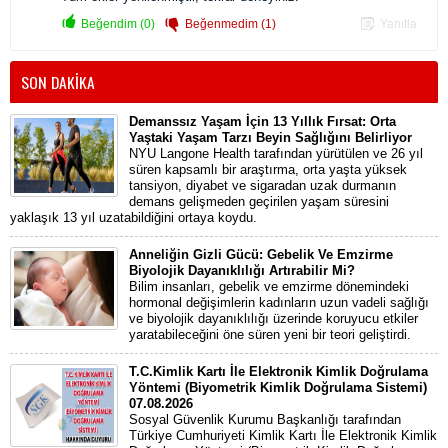
Beğendim (0)
Beğenmedim (1)
Yanıtla
SON DAKİKA
Demanssız Yaşam İçin 13 Yıllık Fırsat: Orta
Yaştaki Yaşam Tarzı Beyin Sağlığını Belirliyor
NYU Langone Health tarafından yürütülen ve 26 yıl
süren kapsamlı bir araştırma, orta yaşta yüksek
tansiyon, diyabet ve sigaradan uzak durmanın
demans gelişmeden geçirilen yaşam süresini
yaklaşık 13 yıl uzatabildiğini ortaya koydu.
Anneliğin Gizli Gücü: Gebelik Ve Emzirme
Biyolojik Dayanıklılığı Artırabilir Mi?
Bilim insanları, gebelik ve emzirme dönemindeki
hormonal değişimlerin kadınların uzun vadeli sağlığı
ve biyolojik dayanıklılığı üzerinde koruyucu etkiler
yaratabileceğini öne süren yeni bir teori geliştirdi.
T.C.Kimlik Kartı İle Elektronik Kimlik Doğrulama
Yöntemi (Biyometrik Kimlik Doğrulama Sistemi)
07.08.2026
Sosyal Güvenlik Kurumu Başkanlığı tarafından
Türkiye Cumhuriyeti Kimlik Kartı İle Elektronik Kimlik