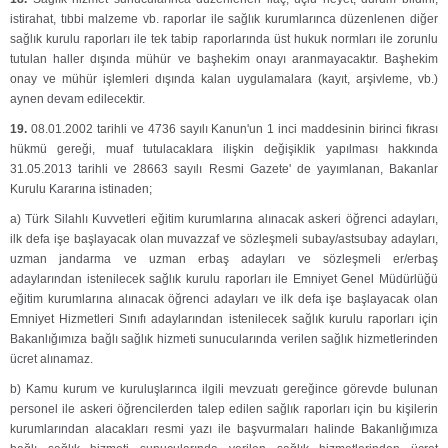
istirahat, tıbbi malzeme vb. raporlar ile sağlık kurumlarınca düzenlenen diğer
sağlık kurulu raporları ile tek tabip raporlarında üst hukuk normları ile zorunlu
tutulan haller dışında mühür ve başhekim onayı aranmayacaktır. Başhekim
onay ve mühür işlemleri dışında kalan uygulamalara (kayıt, arşivleme, vb.)
aynen devam edilecektir.
19.
08.01.2002 tarihli ve 4736 sayılı Kanun'un 1 inci maddesinin birinci fıkrası
hükmü gereği, muaf tutulacaklara ilişkin değişiklik yapılması hakkında
31.05.2013 tarihli ve 28663 sayılı Resmi Gazete' de yayımlanan, Bakanlar
Kurulu Kararına istinaden;
a) Türk Silahlı Kuvvetleri eğitim kurumlarına alınacak askeri öğrenci adayları,
ilk defa işe başlayacak olan muvazzaf ve sözleşmeli subay/astsubay adayları,
uzman jandarma ve uzman erbaş adayları ve sözleşmeli er/erbaş
adaylarından istenilecek sağlık kurulu raporları ile Emniyet Genel Müdürlüğü
eğitim kurumlarına alınacak öğrenci adayları ve ilk defa işe başlayacak olan
Emniyet Hizmetleri Sınıfı adaylarından istenilecek sağlık kurulu raporları için
Bakanlığımıza bağlı sağlık hizmeti sunucularında verilen sağlık hizmetlerinden
ücret alınamaz.
b) Kamu kurum ve kuruluşlarınca ilgili mevzuatı gereğince görevde bulunan
personel ile askeri öğrencilerden talep edilen sağlık raporları için bu kişilerin
kurumlarından alacakları resmi yazı ile başvurmaları halinde Bakanlığımıza