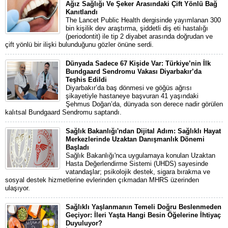
Ağız Sağlığı Ve Şeker Arasındaki Çift Yönlü Bağ
Kanıtlandı
The Lancet Public Health dergisinde yayımlanan 300
bin kişilik dev araştırma, şiddetli diş eti hastalığı
(periodontit) ile tip 2 diyabet arasında doğrudan ve
çift yönlü bir ilişki bulunduğunu gözler önüne serdi.
Dünyada Sadece 67 Kişide Var: Türkiye’nin İlk
Bundgaard Sendromu Vakası Diyarbakır’da
Teşhis Edildi
Diyarbakır’da baş dönmesi ve göğüs ağrısı
şikayetiyle hastaneye başvuran 41 yaşındaki
Şehmus Doğan’da, dünyada son derece nadir görülen
kalıtsal Bundgaard Sendromu saptandı.
Sağlık Bakanlığı'ndan Dijital Adım: Sağlıklı Hayat
Merkezlerinde Uzaktan Danışmanlık Dönemi
Başladı
Sağlık Bakanlığı'nca uygulamaya konulan Uzaktan
Hasta Değerlendirme Sistemi (UHDS) sayesinde
vatandaşlar; psikolojik destek, sigara bırakma ve
sosyal destek hizmetlerine evlerinden çıkmadan MHRS üzerinden
ulaşıyor.
Sağlıklı Yaşlanmanın Temeli Doğru Beslenmeden
Geçiyor: İleri Yaşta Hangi Besin Öğelerine İhtiyaç
Duyuluyor?