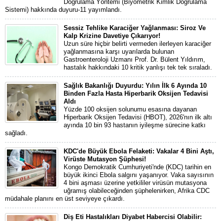
Doğrulama Yöntemi (Biyometrik Kimlik Doğrulama
Sistemi) hakkında duyuru-11 yayımlandı.
Sessiz Tehlike Karaciğer Yağlanması: Siroz Ve
Kalp Krizine Davetiye Çıkarıyor!
Uzun süre hiçbir belirti vermeden ilerleyen karaciğer
yağlanmasına karşı uyarılarda bulunan
Gastroenteroloji Uzmanı Prof. Dr. Bülent Yıldırım,
hastalık hakkındaki 10 kritik yanlışı tek tek sıraladı.
Sağlık Bakanlığı Duyurdu: Yılın İlk 6 Ayında 10
Binden Fazla Hasta Hiperbarik Oksijen Tedavisi
Aldı
Yüzde 100 oksijen solunumu esasına dayanan
Hiperbarik Oksijen Tedavisi (HBOT), 2026'nın ilk altı
ayında 10 bin 93 hastanın iyileşme sürecine katkı
sağladı.
KDC'de Büyük Ebola Felaketi: Vakalar 4 Bini Aştı,
Virüste Mutasyon Şüphesi!
Kongo Demokratik Cumhuriyeti'nde (KDC) tarihin en
büyük ikinci Ebola salgını yaşanıyor. Vaka sayısının
4 bini aşması üzerine yetkililer virüsün mutasyona
uğramış olabileceğinden şüphelenirken, Afrika CDC
müdahale planını en üst seviyeye çıkardı.
Diş Eti Hastalıkları Diyabet Habercisi Olabilir: