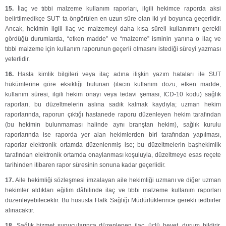
15.
İlaç ve tıbbi malzeme kullanım raporları, ilgili hekimce raporda aksi
belirtilmedikçe SUT’ ta öngörülen en uzun süre olan iki yıl boyunca geçerlidir.
Ancak, hekimin ilgili ilaç ve malzemeyi daha kısa süreli kullanımını gerekli
gördüğü durumlarda, “etken madde” ve “malzeme” isminin yanına o ilaç ve
tıbbi malzeme için kullanım raporunun geçerli olmasını istediği süreyi yazması
yeterlidir.
16.
Hasta kimlik bilgileri veya ilaç adına ilişkin yazım hataları ile SUT
hükümlerine göre eksikliği bulunan (ilacın kullanım dozu, etken madde,
kullanım süresi, ilgili hekim onayı veya tedavi şeması, ICD-10 kodu) sağlık
raporları, bu düzeltmelerin aslına sadık kalmak kaydıyla; uzman hekim
raporlarında, raporun çıktığı hastanede raporu düzenleyen hekim tarafından
(bu hekimin bulunmaması halinde aynı branştan hekim), sağlık kurulu
raporlarında ise raporda yer alan hekimlerden biri tarafından yapılması,
raporlar elektronik ortamda düzenlenmiş ise; bu düzeltmelerin başhekimlik
tarafından elektronik ortamda onaylanması koşuluyla, düzeltmeye esas reçete
tarihinden itibaren rapor süresinin sonuna kadar geçerlidir.
17.
Aile hekimliği sözleşmesi imzalayan aile hekimliği uzmanı ve diğer uzman
hekimler aldıkları eğitim dâhilinde ilaç ve tıbbi malzeme kullanım raporları
düzenleyebilecektir. Bu hususta Halk Sağlığı Müdürlüklerince gerekli tedbirler
alınacaktır.
18.
Sağlık hizmet sunucularınca düzenlenen ilaç, üçlü heyet, durum bildirir,