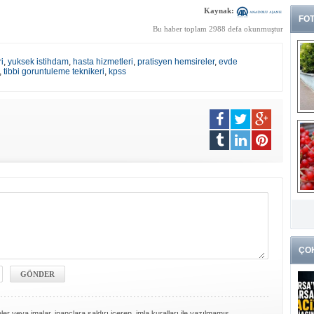
Kaynak:
FOT
Bu haber toplam 2988 defa okunmuştur
i
,
yuksek istihdam
,
hasta hizmetleri
,
pratisyen hemsireler
,
evde
,
tibbi goruntuleme teknikeri
,
kpss
G
k
ÇO
er veya imalar, inançlara saldırı içeren, imla kuralları ile yazılmamış,