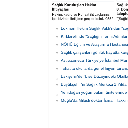
Sağlık Kuruluşları Hekim
Sağlı
İhtiyaçları
8. Dö
taleple
Hekim, kadro ve Ruhsat ihtiyaçlarınız
için bizimle iletişime geçebilirsiniz.0552
"(Sağlık
670 29 83
ilk yarı
seyyan
Lokman Hekim Sağlık Vakfı'ndan "sağlı
10 refa
Kırklareli'nde "Sağlığın Tarihi Adımlar
yapılma
NÖHÜ Eğitim ve Araştırma Hastanesine 
Sağlık çalışanları günlük hayatta karş
AstraZeneca Türkiye'ye İstanbul Mar
Tokat'ta okullarda genel hijyen tara
Eskişehir'de "Lise Düzeyindeki Okullar
imzalandı
Büyükşehir’in Sağlık Merkezi 1 Yıld
Yenidoğan yoğun bakım ünitelerinde 
emanet
Muğla'da Milaslı doktor İsmail Hakkı'n