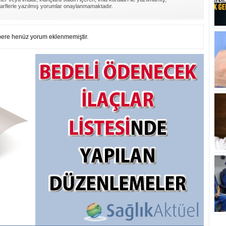
arflerle yazılmış yorumlar onaylanmamaktadır.
ere henüz yorum eklenmemiştir.