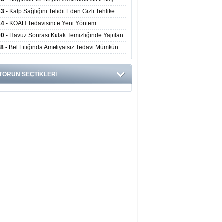
obiyota Ruh Sağlığını Nasıl Etkiliyor?
33 -
Kalp Sağlığını Tehdit Eden Gizli Tehlike:
ük Alışkanlıklar Riski Artırıyor
44 -
KOAH Tedavisinde Yeni Yöntem:
nkoskopik Balon Uygulaması Alevlenmeleri
00 -
Havuz Sonrası Kulak Temizliğinde Yapılan
tıyor
ata Enfeksiyon Riskini Artırıyor
58 -
Bel Fıtığında Ameliyatsız Tedavi Mümkün
 Uzmanından Önemli Uyarılar
TÖRÜN SEÇTİKLERİ