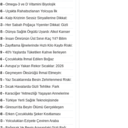
mi Arasında Bağlantı Bulundu
38 -
Omega-3 ve D Vitamini Biyolojik
anmayı Yavaşlatabilir
36 -
Uçakta Rahatsızlanan Yolcuya İlk
ahale Sağlık Bakanı Memişoğlu'ndan Geldi
34 -
Kalp Krizinin Sessiz Sinyallerine Dikkat:
ızca Göğüs Ağrısıyla Gelmiyor
33 -
Her Sabah Poğaça Yiyenler Dikkat: Gizli
r ve Yağ Yükü Kalbi ve Bağırsakları Tehdit
55 -
Dünya Sağlık Örgütü Uyardı: Alkol Kanser
yor
ini Doğrudan Artırıyor
28 -
İnsan Ömrünün Üst Sınırı Kaç Yıl? Bilim
anlarından Yeni Yaşam Süresi Modeli
55 -
Zayıflama İğnelerinde Hızlı Kilo Kaybı Riski:
anlar Hekim Kontrolü Şart Diyor
49 -
40'lı Yaşlarda Tüketilen Kahve İlerleyen
arda Zihinsel ve Fiziksel Sağlığı Koruyor
46 -
Çocuklukta İhmal Edilen Boğaz
ksiyonu İleride Kalp Kapağını Bozabiliyor
44 -
Avrupa’yı Yakan Rekor Sıcaklar: 2026
iran Ayında 10 Binden Fazla Can Kaybı
38 -
Geçmeyen Öksürüğü İhmal Etmeyin:
iğer Korunarak Tümörden Kurtuldu
35 -
Yaz Sıcaklarında Besin Zehirlenmesi Riski:
ta Kalan Gıdalara Dikkat
33 -
Sıcak Havalarda Gizli Tehlike: Fark
meyen Sıvı Kaybı Organları Tehdit Ediyor
30 -
Karaciğer Yetmezliği Yaşayan Annelerine
undan Hayat Veren Doku Nakli
46 -
Türkiye Yerli Sağlık Teknolojisinde
yor: 40 Ülkeye Solunum Cihazı İhraç Ediliyor
09 -
Giresun'da Beyin Ölümü Gerçekleşen
inin Organları 4 Hastaya Yaşam Umudu Oldu
08 -
Erken Çocuklukta Şeker Kısıtlaması
ans Riskini Yüzde 23 Azaltıyor
03 -
Yolculukları Eziyete Çeviren Araba
asına Karşı Etkili Önlemler
33 -
Bağırsak Ve Beyin Arasındaki Gizli Bağ: