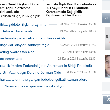
k-Sen Genel Başkanı Doğan,
Sağlıkla İlgili Bazı Kanunlarda ve
Dr
nem Toplu Sözleşme
663 Sayılı Kanun Hükmünde
Tü
rini açıkladı:
Kararnamede Değişiklik
Zo
Yapılmasına Dair Kanun
 çalışanları için) 2026 için yılın
VİD
sında, taban aylığa 10 bin lira
Sağlıkla İlgili Bazı Kanunlarda ve 663
en zam, bunun yanı sıra yüzde
Sayılı Kanun Hükmünde Kararnamede
kta şiddete" ilişkin araştırma
Av
28 Nisan 2025 Pazartesi 15:08
h payı ve yüzde 25 oransal zam
Değişiklik Yapılmasına Dair Kanun 24
He
ı Defilesi" düzenlendi
lıdır"
Temmuz 2025 Tarihli ve 32965 Sayılı
19 Mart 2025 Çarşamba 18:23
Ç
Resmî Gazete'de yayımlandı
Ön
temizlik personeli alımı için kura çekildi
Me
19 Mart 2025 Çarşamba 16:13
ılaştıkları olayları sahneye taşıdı
23 Aralık 2024 Pazartesi 11:33
Fa
(m
keting Awards'tan 4 ödül
20 Aralık 2024 Cuma 15:28
ması tamamlandı
28 Kasım 2024 Perşembe 12:43
ve
Di
m
Pr
da İlk Yardım Farkındalığının Artırılması İş Birliği Protokolü"
a 8 Bin Vatandaşın Derdine Derman Oldu
29 Ekim 2024 Salı 11:08
20 Kasım 2024 Çarşamba 16:23
hayata tutunmaya çalışan bebekler şefkatli uzman ellere
Pr
İ
Ko
ar
ın "bilimsel mirası" gün yüzüne çıkarılıyor
Öğ
ko
24 Ekim 2024 Perşembe 20:53
17 Ekim 2024 Perşembe 16:08
Dy
U
Da
ar