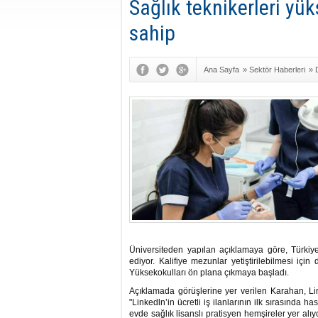
Sağlık teknikerleri yü
sahip
Ana Sayfa
»
Sektör Haberleri
»
Üniversiteden yapılan açıklamaya göre, Türkiye'
ediyor. Kalifiye mezunlar yetiştirilebilmesi i
Yüksekokulları ön plana çıkmaya başladı.
Açıklamada görüşlerine yer verilen Karahan, Lin
"Linkedln’in ücretli iş ilanlarının ilk sırasında h
evde sağlık lisanslı pratisyen hemşireler yer al