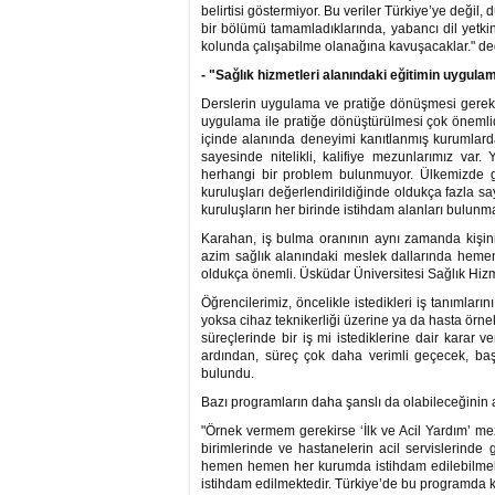
belirtisi göstermiyor. Bu veriler Türkiye’ye değil,
bir bölümü tamamladıklarında, yabancı dil yetki
kolunda çalışabilme olanağına kavuşacaklar." d
- "Sağlık hizmetleri alanındaki eğitimin uygul
Derslerin uygulama ve pratiğe dönüşmesi gerekl
uygulama ile pratiğe dönüştürülmesi çok önemli
içinde alanında deneyimi kanıtlanmış kurumlard
sayesinde nitelikli, kalifiye mezunlarımız var
herhangi bir problem bulunmuyor. Ülkemizde ge
kuruluşları değerlendirildiğinde oldukça fazla sa
kuruluşların her birinde istihdam alanları bulunmak
Karahan, iş bulma oranının aynı zamanda kişinin 
azim sağlık alanındaki meslek dallarında hemen
oldukça önemli. Üsküdar Üniversitesi Sağlık Hi
Öğrencilerimiz, öncelikle istedikleri iş tanımların
yoksa cihaz teknikerliği üzerine ya da hasta örnek
süreçlerinde bir iş mi istediklerine dair karar 
ardından, süreç çok daha verimli geçecek, başa
bulundu.
Bazı programların daha şanslı da olabileceğinin al
"Örnek vermem gerekirse ‘İlk ve Acil Yardım’ me
birimlerinde ve hastanelerin acil servislerinde 
hemen hemen her kurumda istihdam edilebilmekt
istihdam edilmektedir. Türkiye’de bu programda ku