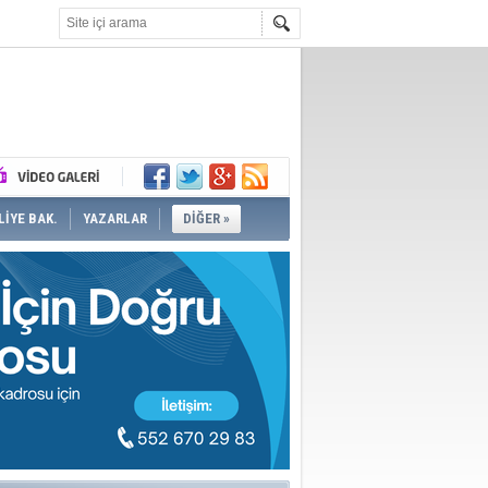
İYE BAK.
YAZARLAR
DİĞER »