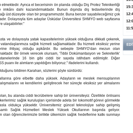
 etmektedir. Ayrıca el becerisinin ön planda olduğu Diş Protez Teknikerliği
Mikr
15:
me imkânı dahi kazandırmaktadır. Bunun dışında diş tedavilerinde diş
Günl
12:
lanağı üst düzeyde olan bir programımızdır. Buna benzer sayabileceğimiz çok
tadır. Dolayısıyla tüm adaylar Üsküdar Üniversitesi SHMYO web sayfasına
Bro
12:
 ulaşabilirler.”
Azal
Bu H
11:
mü?
sta ve dolayısıyla yatak kapasitelerinin yüksek olduğuna dikkati çekerek,
la vatandaşlarımıza sağlık hizmeti sağlamaktadır. Bu hizmeti eksiksiz yerine
EDİ
ellerine ihtiyaç olduğu aşikârdır. Bu sebeple SHMYO’dan mezun olan
maktadır. Bir örnek verecek olursam, ‘Tıbbi Dokümantasyon ve Sekreterlik’
anelerinde 16 bin gibi ciddi bir sayıda istihdam edilmiştir. Diğer
puanı ile alımların yapıldığını biliyoruz." ifadelerini kullandı.
olduğunu bildiren Karahan, sözlerini şöyle sürdürdü:
allarına göre elbette daha yüksek. Adayların ve meslek mensuplarının
alışmalarını ve kendilerini geliştirecek her süreçte eksiksiz yer almalarını
lan, bu alanda ciddi tecrübelere sahip bir üniversiteyiz. Özellikle önlisans
kerlerimiz sağlık kuruluşları içerisinde adeta bir lokomotif görevi görmekte
asla oldukça yüksektir. Üniversitemiz güncel teknolojiye sahip gelişmiş
samlı Sağlık Hizmetleri Meslek Yüksek Okullarının başında geliyor.
olan öğrencilerimizle birlikte ülkemizin sağlık hedeflerine katkı sunmayı