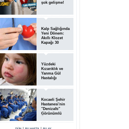
şok gelişme!
Kalp Sağlığında
Yeni Dönem:
Akıllı Klozet
Kapağı 30
Saniyede Ritim
Bozukluğunu
Tespit Ediyor
Yüzdeki
Kızarıklık ve
Yanma Gül
Hastalığı
(Rozasea)
Belirtisi Olabilir
Kocaeli Şehir
Hastanesi'nin
"Denizaltı"
Görünümlü
Ünitesi
Hastalara Umut
Oluyor
|
|
DÜN
BU HAFTA
BU AY