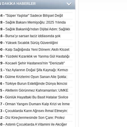
N DAKİKA HABERLER
34 -
"Süper Yaşlılar" Sadece Bilişsel Değil
ksel Olarak da Daha Sağlıklı Yaşıyor
28 -
Sağlık Bakanı Memişoğlu: 2025 Yılında
Bini Aşkın Kişiye Emzirme Eğitimi Verildi
28 -
Sağlık Bakanlığı'ndan Dijital Adım: Sağlıklı
at Merkezlerinde Uzaktan Sağlık Hizmeti
16 -
Bursa’yı sarsan taciz iddiasında şok
ladı
şme!
09 -
Yüksek Sıcaklık Sürüş Güvenliğini
ürüyor: 40 Derecede Güvenli Sürüş Süresi 53
00 -
Kalp Sağlığında Yeni Dönem: Akıllı Klozet
kaya İniyor
ağı 30 Saniyede Ritim Bozukluğunu Tespit
39 -
Yüzdeki Kızarıklık ve Yanma Gül Hastalığı
yor
asea) Belirtisi Olabilir
29 -
Kocaeli Şehir Hastanesi'nin "Denizaltı"
ünümlü Ünitesi Hastalara Umut Oluyor
21 -
Yaz Aylarının Doğal Şifa Kaynağı: Kırmızı
eler Bağışıklığı ve Kalbi Koruyor
39 -
Gülme Krizlerini Oyun Sanan Aile Şokta:
Yaşındaki Çocuk 8 Kez Felç Geçirdi
36 -
Türkiye Burun Estetiğinde Dünya İkincisi
u
35 -
Afetlerin Görünmez Kahramanları: UMKE
 Kadrosuyla Görev Başında
29 -
Günlük Hayattaki Bu Basit Hatalar Sivilce
umunu Tetikliyor
27 -
Orman Yangını Dumanı Kalp Krizi ve İnme
ini Artırıyor
23 -
Çocuklarda Karın Ağrısını İhmal Etmeyin:
disit Habercisi Olabilir
42 -
Diz Kireçlenmesinde Son Çare: Protez
iyatı İle Yaşam Kalitesi Artıyor
40 -
Astımlı Çocuklarda A Vitamini ile Akciğer