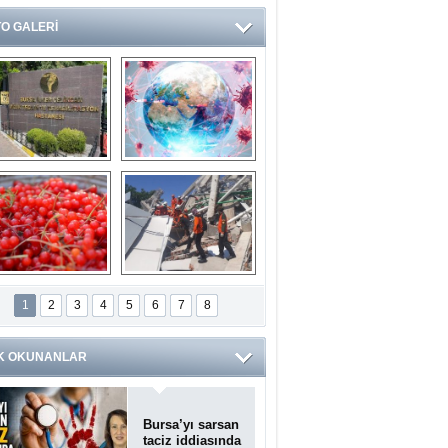
O GALERİ
Ve burası da bir 
14 soruda 
devlet hastanesi
Koronavirüs 
hakkında kendinizi 
test edin...
ilaburu meyvesi 
Endonezya’daki 
anserden koruyor
deprem: Ölü sayısı 
1
2
3
4
5
6
7
8
bin 203'e yükseldi
K OKUNANLAR
Bursa’yı sarsan
taciz iddiasında