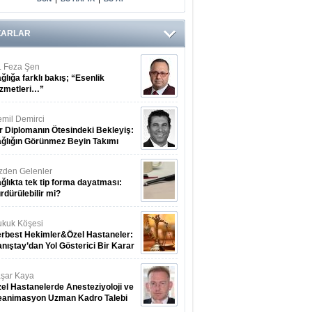
ZARLAR
. Feza Şen
ğlığa farklı bakış; “Esenlik
zmetleri…”
mil Demirci
r Diplomanın Ötesindeki Bekleyiş:
ğlığın Görünmez Beyin Takımı
zden Gelenler
ğlıkta tek tip forma dayatması:
rdürülebilir mi?
kuk Köşesi
rbest Hekimler&Özel Hastaneler:
nıştay’dan Yol Gösterici Bir Karar
şar Kaya
el Hastanelerde Anesteziyoloji ve
eanimasyon Uzman Kadro Talebi