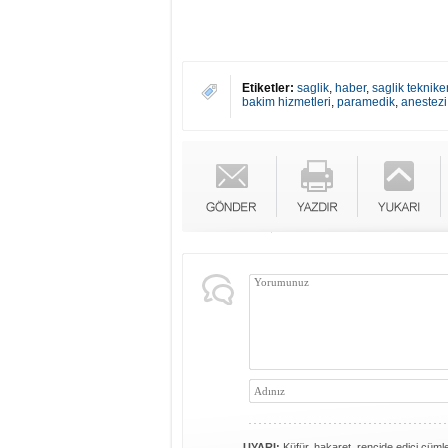
Etiketler:
saglik
,
haber
,
saglik tekniker
bakim hizmetleri
,
paramedik
,
anestezi
UYARI:
Küfür, hakaret, rencide edici cümlel