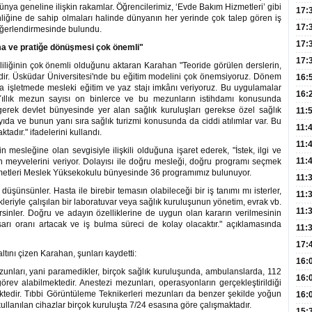
 dünya geneline ilişkin rakamlar. Öğrencilerimiz, ‘Evde Bakım Hizmetleri’ gibi
Hac
17:
nliğine de sahip olmaları halinde dünyanın her yerinde çok talep gören iş
Yaşl
17:
eğerlendirmesinde bulundu.
Müd
17:
ama ve pratiğe dönüşmesi çok önemli"
Yaln
17:
iliğinin çok önemli olduğunu aktaran Karahan "Teoride görülen derslerin,
dir. Üsküdar Üniversitesi'nde bu eğitim modelini çok önemsiyoruz. Dönem
Şeke
16:
a işletmede mesleki eğitim ve yaz stajı imkânı veriyoruz. Bu uygulamalar
Edi
Risk
16:
. Yıllık mezun sayısı on binlerce ve bu mezunların istihdamı konusunda
rek devlet bünyesinde yer alan sağlık kuruluşları gerekse özel sağlık
İns
11:
yıda ve bunun yanı sıra sağlık turizmi konusunda da ciddi atılımlar var. Bu
Uzm
11:
tadır." ifadelerini kullandı.
Yıll
11:
mesleğine olan sevgisiyle ilişkili olduğuna işaret ederek, "İstek, ilgi ve
Enfe
11:
 meyvelerini veriyor. Dolayısı ile doğru mesleği, doğru programı seçmek
zmetleri Meslek Yüksekokulu bünyesinde 36 programımız bulunuyor.
Haz
11:
ı düşünsünler. Hasta ile birebir temasın olabileceği bir iş tanımı mı isterler,
Akc
11:
leriyle çalışılan bir laboratuvar veya sağlık kuruluşunun yönetim, evrak vb.
Açık
11:
versinler. Doğru ve adayın özelliklerine de uygun olan kararın verilmesinin
rı oranı artacak ve iş bulma süreci de kolay olacaktır." açıklamasında
Edil
11:
Oğl
17:
tını çizen Karahan, şunları kaydetti:
Büyü
16:
zunları, yani paramedikler, birçok sağlık kuruluşunda, ambulanslarda, 112
Kiş
16:
görev alabilmektedir. Anestezi mezunları, operasyonların gerçekleştirildiği
edir. Tıbbi Görüntüleme Teknikerleri mezunları da benzer şekilde yoğun
Dem
16:
llanılan cihazlar birçok kuruluşta 7/24 esasına göre çalışmaktadır.
Tutm
15: