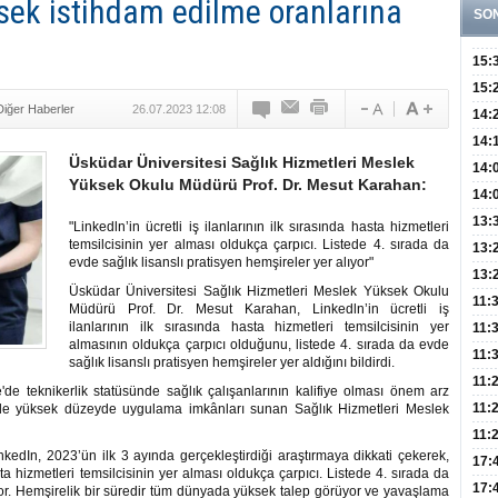
ksek istihdam edilme oranlarına
SO
15:
Fizi
15:
Diğer Haberler
26.07.2023 12:08
300 
14:
Hay
14:
Üsküdar Üniversitesi Sağlık Hizmetleri Meslek
Baş
geli
14:
Yüksek Okulu Müdürü Prof. Dr. Mesut Karahan:
Düş
14:
Daki
Kap
13:
"Linkedln’in ücretli iş ilanlarının ilk sırasında hasta hizmetleri
temsilcisinin yer alması oldukça çarpıcı. Listede 4. sırada da
Edi
(Roz
13:
evde sağlık lisanslı pratisyen hemşireler yer alıyor"
Gör
13:
Üsküdar Üniversitesi Sağlık Hizmetleri Meslek Yüksek Okulu
Meyv
11:
Müdürü Prof. Dr. Mesut Karahan, Linkedln’in ücretli iş
ilanlarının ilk sırasında hasta hizmetleri temsilcisinin yer
3,5 
11:
almasının oldukça çarpıcı olduğunu, listede 4. sırada da evde
Old
11:
sağlık lisanslı pratisyen hemşireler yer aldığını bildirdi.
Dev
11:
de teknikerlik statüsünde sağlık çalışanlarının kalifiye olması önem arz
Oluş
11:
çin de yüksek düzeyde uygulama imkânları sunan Sağlık Hizmetleri Meslek
Risk
11:
kedIn, 2023’ün ilk 3 ayında gerçekleştirdiği araştırmaya dikkati çekerek,
Apan
17:
asta hizmetleri temsilcisinin yer alması oldukça çarpıcı. Listede 4. sırada da
Amel
17:
ıyor. Hemşirelik bir süredir tüm dünyada yüksek talep görüyor ve yavaşlama