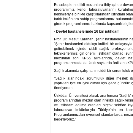
Bu sebeple nitelikli mezunlara ihtiyaç hep devam
programımız, kendi laboratuvarlarını kurabil
hekimleriyle birlikte çalıştıklarından istihdam o
farklı imkânlara sahip programlarımız bulunmak
girerek programlarımız hakkında kapsamlı bilgilere
- Devlet hastanelerinde 16 bin istihdam
Prof. Dr. Mesut Karahan, şehir hastanelerinin ha
"Şehir hastaneleri oldukça kaliteli bir anlayışıy
getirebilmek içinde ciddi sağlık profesyon
teknikerlerimiz için önemli istihdam olanağı sun
mezunları son KPSS alımlarında, devlet hast
programlarımızda da farklı sayılarda önlisans KPSS 
Sağlık alanında çalışmanın ciddi bir sorumluluk 
"Sağlık alanındaki sorumluluk diğer meslek d
yaptıkları işte en iyisi olmak için gece gündüz ç
öneriyorum.
Üsküdar Üniversitesi olarak ana teması ‘Sağlık’ o
programlarından mezun olan nitelikli sağlık tekni
ve istihdam edilme oranları birçok sektöre kıy
laboratuvar imkânlarıyla Türkiye’nin en kap
Programlarımızdan evrensel standartlarda mezun 
hedefliyoruz."