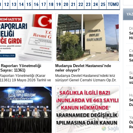
1
12
13
14
15
16
17
18
19
20
21
22
23
24
25
TÜMÜ
YA
Dr
Sa
Hi
Ce
Bi
Sa
 Raporları Yönetmeliği
Mudanya Devlet Hastanesi'nde
 Sayısı: 11361)
neler oluyor?
Si
Raporları Yönetmeliği (Karar
Mudanya Devlet Hastanesi’ndeki kriz
Sa
 11361) 19 Mayıs 2026 Tarihli ve
sürüyor! Genel Cerrahi Uzmanı Op.Dr.
sü
Sayılı Resmî Gazete'de
Rafet Sağlık’ın sürgüne gönderilmesinin
ndı.
ardından bir hemşirenin de görev yeri
değiştirildi.
Hu
Se
Da
Ya
Öz
R