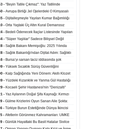
ata Tutundu
edilen Hastaya 9'uncu Çağrıda Nakil Yapıldı
53 -
"Beyin Tatile Çıkmaz": Yaz Tatilinde
nilenlerin Yüzde 39'u Unutulabiliyor
50 -
Avrupa Birliği Jel Ojelerdeki O Kimyasalı
kladı: Kısırlık ve Alerji Riski Uyarısı
45 -
Dijitalleşmeyle Yayılan Kumar Bağımlılığı
i ve Aileyi Yıkıma Uğratıyor
10 -
Orta Yaştaki Üç Altın Kural Demanssız
mı 13 Yıl Uzatabiliyor
24 -
Bedeli Ödenecek İlaçlar Listesinde Yapılan
enlemeler Hakkında Duyuru 2026/30
34 -
"Süper Yaşlılar" Sadece Bilişsel Değil
ksel Olarak da Daha Sağlıklı Yaşıyor
28 -
Sağlık Bakanı Memişoğlu: 2025 Yılında
Bini Aşkın Kişiye Emzirme Eğitimi Verildi
28 -
Sağlık Bakanlığı'ndan Dijital Adım: Sağlıklı
at Merkezlerinde Uzaktan Sağlık Hizmeti
16 -
Bursa’yı sarsan taciz iddiasında şok
ladı
şme!
09 -
Yüksek Sıcaklık Sürüş Güvenliğini
ürüyor: 40 Derecede Güvenli Sürüş Süresi 53
00 -
Kalp Sağlığında Yeni Dönem: Akıllı Klozet
kaya İniyor
ağı 30 Saniyede Ritim Bozukluğunu Tespit
39 -
Yüzdeki Kızarıklık ve Yanma Gül Hastalığı
yor
asea) Belirtisi Olabilir
29 -
Kocaeli Şehir Hastanesi'nin "Denizaltı"
ünümlü Ünitesi Hastalara Umut Oluyor
21 -
Yaz Aylarının Doğal Şifa Kaynağı: Kırmızı
eler Bağışıklığı ve Kalbi Koruyor
39 -
Gülme Krizlerini Oyun Sanan Aile Şokta:
Yaşındaki Çocuk 8 Kez Felç Geçirdi
36 -
Türkiye Burun Estetiğinde Dünya İkincisi
u
35 -
Afetlerin Görünmez Kahramanları: UMKE
 Kadrosuyla Görev Başında
29 -
Günlük Hayattaki Bu Basit Hatalar Sivilce
umunu Tetikliyor
27 -
Orman Yangını Dumanı Kalp Krizi ve İnme