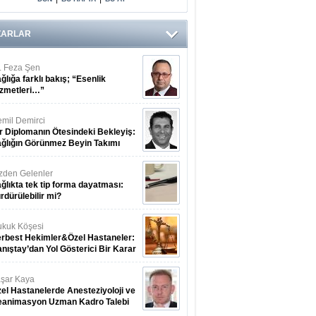
Doğrulama
Sistemi)
07.08.2026
ZARLAR
. Feza Şen
ğlığa farklı bakış; “Esenlik
zmetleri…”
mil Demirci
r Diplomanın Ötesindeki Bekleyiş:
ğlığın Görünmez Beyin Takımı
zden Gelenler
ğlıkta tek tip forma dayatması:
rdürülebilir mi?
kuk Köşesi
rbest Hekimler&Özel Hastaneler:
nıştay’dan Yol Gösterici Bir Karar
şar Kaya
el Hastanelerde Anesteziyoloji ve
eanimasyon Uzman Kadro Talebi