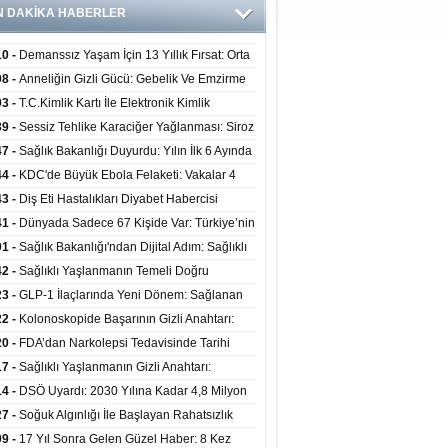
N DAKİKA HABERLER
10 -
Demanssız Yaşam İçin 13 Yıllık Fırsat: Orta
aki Yaşam Tarzı Beyin Sağlığını Belirliyor
08 -
Anneliğin Gizli Gücü: Gebelik Ve Emzirme
lojik Dayanıklılığı Artırabilir Mi?
03 -
T.C.Kimlik Kartı İle Elektronik Kimlik
rulama Yöntemi (Biyometrik Kimlik Doğrulama
39 -
Sessiz Tehlike Karaciğer Yağlanması: Siroz
emi) 07.08.2026
alp Krizine Davetiye Çıkarıyor!
47 -
Sağlık Bakanlığı Duyurdu: Yılın İlk 6 Ayında
inden Fazla Hasta Hiperbarik Oksijen Tedavisi
44 -
KDC'de Büyük Ebola Felaketi: Vakalar 4
 Aştı, Virüste Mutasyon Şüphesi!
43 -
Diş Eti Hastalıkları Diyabet Habercisi
ilir: Ağız Sağlığı Ve Şeker Arasındaki Çift Yönlü
41 -
Dünyada Sadece 67 Kişide Var: Türkiye’nin
Kanıtlandı
 Bundgaard Sendromu Vakası Diyarbakır’da
01 -
Sağlık Bakanlığı'ndan Dijital Adım: Sağlıklı
is Edildi
at Merkezlerinde Uzaktan Danışmanlık Dönemi
42 -
Sağlıklı Yaşlanmanın Temeli Doğru
ladı
enmeden Geçiyor: İleri Yaşta Hangi Besin
23 -
GLP-1 İlaçlarında Yeni Dönem: Sağlanan
erine İhtiyaç Duyuluyor?
alar Yalnızca Kilo Kaybıyla Sınırlı Değil
22 -
Kolonoskopide Başarının Gizli Anahtarı:
rsiz Bağırsak Temizliği Poliplerin Gözden
20 -
FDA’dan Narkolepsi Tedavisinde Tarihi
masına Neden Oluyor
: Oreksin Sistemini Hedefleyen İlk İlaç
17 -
Sağlıklı Yaşlanmanın Gizli Anahtarı:
lanıma Sunuldu
nli Kuvvet Antrenmanı Kas Ve Kemik Sağlığını
14 -
DSÖ Uyardı: 2030 Yılına Kadar 4,8 Milyon
uyor
ire ve Ebe Açığı Oluşabilir
27 -
Soğuk Algınlığı İle Başlayan Rahatsızlık
ciğer Yetmezliği Çıktı: 17 Yıl Sonra Nakille
09 -
17 Yıl Sonra Gelen Güzel Haber: 8 Kez