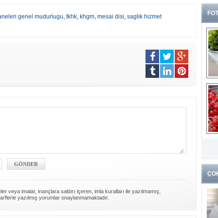
FOT
neleri genel mudurlugu
,
tkhk
,
khgm
,
mesai disi
,
saglik hizmet
r
G
k
ÇO
er veya imalar, inançlara saldırı içeren, imla kuralları ile yazılmamış,
arflerle yazılmış yorumlar onaylanmamaktadır.