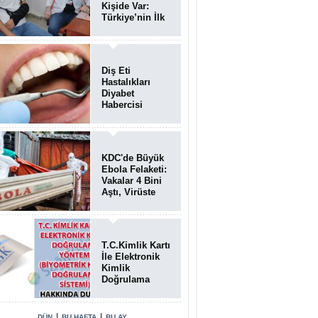
Kişide Var:
Türkiye’nin İlk
Bundgaard
Sendromu
Vakası
Diyarbakır’da
Diş Eti
Teşhis Edildi
Hastalıkları
Diyabet
Habercisi
Olabilir: Ağız
Sağlığı Ve
Şeker
Arasındaki Çift
KDC'de Büyük
Yönlü Bağ
Ebola Felaketi:
Kanıtlandı
Vakalar 4 Bini
Aştı, Virüste
Mutasyon
Şüphesi!
T.C.Kimlik Kartı
İle Elektronik
Kimlik
Doğrulama
Yöntemi
(Biyometrik
Kimlik
|
|
DÜN
BU HAFTA
BU AY