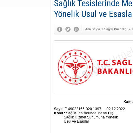
Sağlık Tesislerinde M
Yönelik Usul ve Esasla
Ana Sayfa
»
Sağlık Bakanlığı
»
Genel Müdürlüğü
Kamu 
Sayı :
E-49022165-020.1397 02.12.2022
Konu :
Sağlık Tesislerinde Mesai Dışı
Sağlık Hizmet Sunumuna Yönelik
Usul ve Esaslar