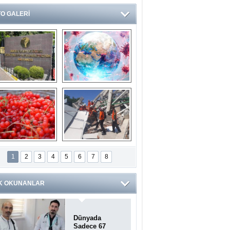
O GALERİ
Ve burası da bir 
14 soruda 
devlet hastanesi
Koronavirüs 
hakkında kendinizi 
test edin...
ilaburu meyvesi 
Endonezya’daki 
anserden koruyor
deprem: Ölü sayısı 
1
2
3
4
5
6
7
8
bin 203'e yükseldi
K OKUNANLAR
Dünyada
Sadece 67