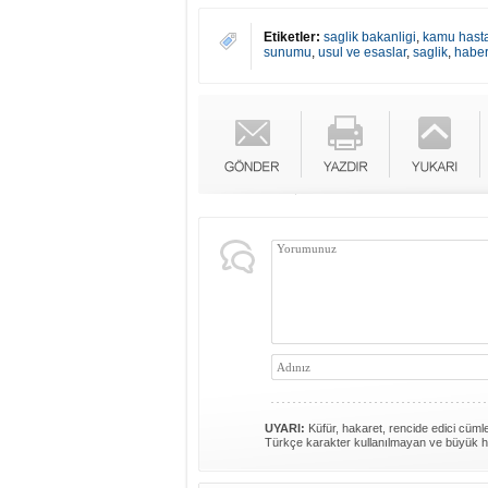
Etiketler:
saglik bakanligi
,
kamu hasta
sunumu
,
usul ve esaslar
,
saglik
,
habe
UYARI:
Küfür, hakaret, rencide edici cümlel
Türkçe karakter kullanılmayan ve büyük h