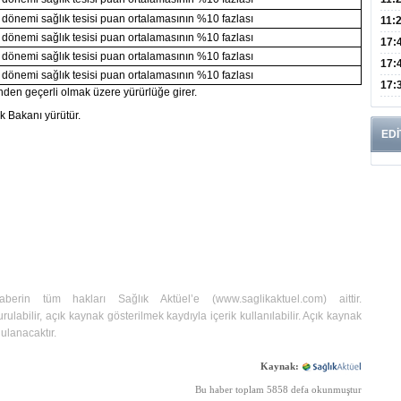
önemi sağlık tesisi puan ortalamasının %10 fazlası
Risk
11:
önemi sağlık tesisi puan ortalamasının %10 fazlası
Apan
17:
önemi sağlık tesisi puan ortalamasının %10 fazlası
Amel
17:
önemi sağlık tesisi puan ortalamasının %10 fazlası
Hac
17:
den geçerli olmak üzere yürürlüğe girer.
Yaşl
k Bakanı yürütür.
EDİ
haberin tüm hakları Sağlık Aktüel’e (
www.saglikaktuel.com
) aittir.
rulabilir, açık kaynak gösterilmek kaydıyla içerik kullanılabilir. Açık kaynak
ulanacaktır.
Kaynak:
Bu haber toplam 5858 defa okunmuştur