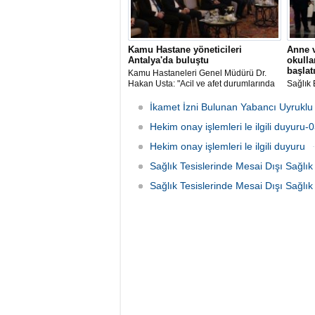
Kamu Hastane yöneticileri
Anne v
Antalya'da buluştu
okulla
başlatı
Kamu Hastaneleri Genel Müdürü Dr.
Hakan Usta: "Acil ve afet durumlarında
Sağlık
hastanelerimizin her zamanki gibi
Genel 
dinamik ve hazır bir duruma gelmesi
okullar
İkamet İzni Bulunan Yabancı Uyruklu 
için çaba sarf ediyoruz"
uygula
Hekim onay işlemleri le ilgili duyuru
ulaştıkl
konusun
Hekim onay işlemleri le ilgili duyuru
kontroll
Sağlık Tesislerinde Mesai Dışı Sağlı
Sağlık Tesislerinde Mesai Dışı Sağl