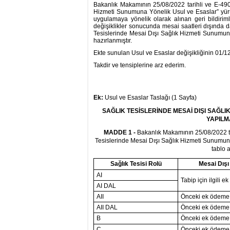
Bakanlık Makamının 25/08/2022 tarihli ve E-490
Hizmeti Sunumuna Yönelik Usul ve Esaslar” yürü
uygulamaya yönelik olarak alınan geri bildirim
değişiklikler sonucunda mesai saatleri dışında 
Tesislerinde Mesai Dışı Sağlık Hizmeti Sunumun
hazırlanmıştır.
Ekte sunulan Usul ve Esaslar değişikliğinin 01/
Takdir ve tensiplerine arz ederim.
Ek:
Usul ve Esaslar Taslağı (1 Sayfa)
SAĞLIK TESİSLERİNDE MESAİ DIŞI SAĞL
YAPILM
MADDE 1 -
Bakanlık Makamının 25/08/2022 tar
Tesislerinde Mesai Dışı Sağlık Hizmeti Sunumuna
tablo 
Sağlık Tesisi Rolü
Mesai Dışı
AI
Tabip için ilgili
AI DAL
AII
Önceki ek ödeme d
AII DAL
Önceki ek ödeme d
B
Önceki ek ödeme d
C
Önceki ek ödeme d