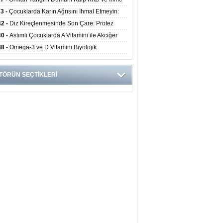
ini Artırıyor
23 -
Çocuklarda Karın Ağrısını İhmal Etmeyin:
disit Habercisi Olabilir
42 -
Diz Kireçlenmesinde Son Çare: Protez
iyatı İle Yaşam Kalitesi Artıyor
40 -
Astımlı Çocuklarda A Vitamini ile Akciğer
mi Arasında Bağlantı Bulundu
38 -
Omega-3 ve D Vitamini Biyolojik
anmayı Yavaşlatabilir
TÖRÜN SEÇTİKLERİ