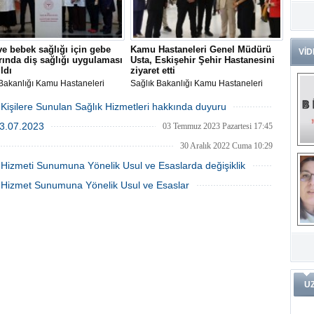
Dr
Tü
Zo
e bebek sağlığı için gebe
Kamu Hastaneleri Genel Müdürü
VİD
rında diş sağlığı uygulaması
Usta, Eskişehir Şehir Hastanesini
Av
ldı
ziyaret etti
He
 Bakanlığı Kamu Hastaneleri
Sağlık Bakanlığı Kamu Hastaneleri
Ç
Müdürü Hakan Usta, gebe
Genel Müdürü Hakan Usta, Eskişehir
Ön
ında başlatılan diş sağlığı
Şehir Hastanesinde incelemelerde
Kişilere Sunulan Sağlık Hizmetleri hakkında duyuru
masıyla 4 bin 555 gebeye
bulundu.
10 Temmuz 2024 Çarşamba 14:39
Me
-03.07.2023
arını, ağız ve diş sağlığı
03 Temmuz 2023 Pazartesi 17:45
Fa
da farkındalık oluşturarak
(m
30 Aralık 2022 Cuma 10:29
erini yaptıklarını söyledi.
k Hizmeti Sunumuna Yönelik Usul ve Esaslarda değişiklik
ve
Di
03 Aralık 2022 Cumartesi 15:40
m
ık Hizmet Sunumuna Yönelik Usul ve Esaslar
Pr
02 Eylül 2022 Cuma 17:22
Pr
İ
Ko
ar
Öğ
ko
Dy
U
Da
ar