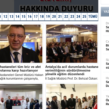
YA
1
12
13
14
15
16
17
18
19
20
21
22
23
24
25
TÜMÜ
Dr
Sa
Hi
Ce
Bi
Sa
Si
Sa
astaneleri tüm kriz ve afet
Antalya'da acil durumlarda hastane
sü
olarına karşı hazırlanıyor
verimliliğinin sürdürülmesine
yönelik eğitim düzenlendi
astaneleri Genel Müdürü Hakan
Hu
ağlık kurumlarının çalışanıyla,
İl Sağlık Müdürü Prof. Dr. Behzat Özkan:
Se
sıyla iyi durumda olduğunu
"Sağlıkta bir yandan erişimi
er koşula hazırlanmak için
kolaylaştırmaya yönelik çabalar
Da
irme çalışmalarının sürekli
artarken öte yandan sağlık hizmetlerinin
ını belirtti.
kalitesinin de yükselmesine yönelik
Ya
önemli gayretler var. Biz de buna
Öz
yönelik önemli çalışmalar yapıyoruz"
R