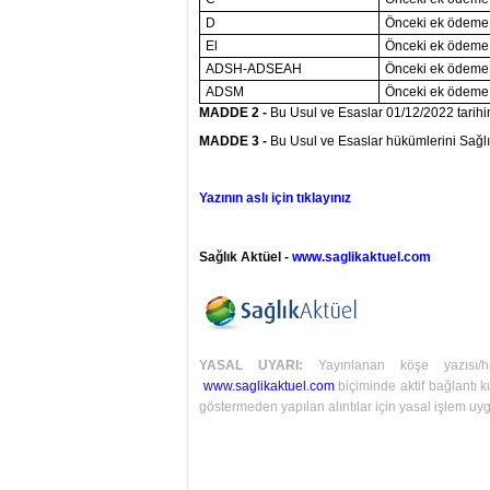
D
Önceki ek ödeme d
El
Önceki ek ödeme d
ADSH-ADSEAH
Önceki ek ödeme d
ADSM
Önceki ek ödeme d
MADDE 2 -
Bu Usul ve Esaslar 01/12/2022 tarihin
MADDE 3 -
Bu Usul ve Esaslar hükümlerini Sağlı
Yazının aslı için tıklayınız
Sağlık Aktüel -
www.saglikaktuel.com
YASAL UYARI:
Yayınlanan köşe yazısı/
www.saglikaktuel.com
biçiminde aktif bağlantı ku
göstermeden yapılan alıntılar için yasal işlem uyg