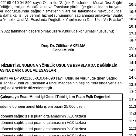
22165-010.04-890 sayılı Oluru ile “Sağlık Tesislerinde Mesai Dışı Sağlık
Hay
Redd
10:
rlüğe girmiştir. Mezkûr Usul ve Esasların yürürlüğe girmesinden bu yana
ler doğrultusunda sağlık hizmetlerinin arz ve talebindeki mevcut güncel
Öğre
10:
da daha kaliteli ve verimli hizmet sunumunun sağlanması amacıyla “Sağlık
Yasa
10:
a Yönelik Usul Ve Esaslarda Değişiklik Yapılmasına Dair Usul Ve Esaslar”
Beyn
10:
12/2022 tarihinden geçerli olmak üzere yürürlüğe konulması hususunu;
Yaşa
17:
Düz
15:
Doç. Dr. Zülfikar AKELMA
Fizi
15:
Genel Müdür
300 
14:
Hay
14:
IK HİZMETİ SUNUMUNA YÖNELİK USUL VE ESASLARDA DEĞİŞİKLİK
Baş
geli
14:
ASINA DAİR USUL VE ESASLAR
Düş
14:
ihli ve E-49022165-010.04-890 sayılı Oluru ile yürürlüğe giren Sağlık
 Yönelik Usul ve Esasların 4 üncü maddesinin beşinci fıkrasında yer alan
Daki
Kap
13:
aşağıdaki şekilde düzenlenmiştir.
Edi
(Roz
13:
 Çalışmaya Esas Mesai İçi Genel Tıbbi işlem Puan Eşik Değerleri
Gör
13:
Meyv
 ek ödeme dönemi genel tıbbi işlem puanı 25.000 üzeri
11:
3,5 
11:
önemi sağlık tesisi puan ortalamasının %10 fazlası
Old
11:
önemi sağlık tesisi puan ortalamasının %10 fazlası
Dev
11:
önemi sağlık tesisi puan ortalamasının %10 fazlası
Oluş
önemi sağlık tesisi puan ortalamasının %10 fazlası
11: