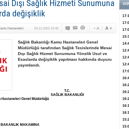
esai Dışı Sağlık Hizmeti Sunumuna
SO
rda değişiklik
17:
Yaşt
17:
Kamu Hastaneleri
03.12.2022 15:40
Biyo
17:
Doğ
15:
Sağlık Bakanlığı Kamu Hastaneleri Genel
Sist
Ve K
14:
Müdürlüğü tarafından Sağlık Tesislerinde Mesai
10 B
12:
Dışı Sağlık Hizmet Sunumuna Yönelik Usul ve
Aldı
Bini
12:
Esaslarda değişiklik yapılması hakkında duyuru
Olab
12:
yayımlandı.
Bağ 
İlk
17:
Teşh
Hay
16:
Baş
Besl
16:
T.C.
Öğel
Fayd
16:
SAĞLIK BAKANLIĞI
Yete
Hastaneleri Genel Müdürlüğü
16:
Kaç
Onay
16:
Kul
Düze
16:
Kor
Hemş
15:
BAKANLIK MAKAMINA
Kara
15: