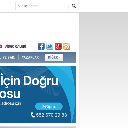
İYE BAK.
YAZARLAR
DİĞER »