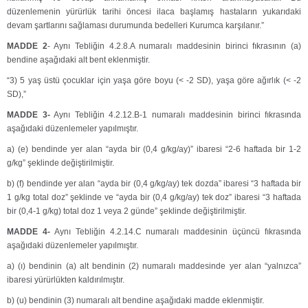
düzenlemenin yürürlük tarihi öncesi ilaca başlamış hastaların yukarıdaki
devam şartlarını sağlaması durumunda bedelleri Kurumca karşılanır.”
MADDE 2
- Aynı Tebliğin 4.2.8.A numaralı maddesinin birinci fıkrasının (a)
bendine aşağıdaki alt bent eklenmiştir.
“3) 5 yaş üstü çocuklar için yaşa göre boyu (< -2 SD), yaşa göre ağırlık (< -2
SD),”
MADDE 3-
Aynı Tebliğin 4.2.12.B-1 numaralı maddesinin birinci fıkrasında
aşağıdaki düzenlemeler yapılmıştır.
a) (e) bendinde yer alan “ayda bir (0,4 g/kg/ay)” ibaresi “2-6 haftada bir 1-2
g/kg” şeklinde değiştirilmiştir.
b) (f) bendinde yer alan “ayda bir (0,4 g/kg/ay) tek dozda” ibaresi “3 haftada bir
1 g/kg total doz” şeklinde ve “ayda bir (0,4 g/kg/ay) tek doz” ibaresi “3 haftada
bir (0,4-1 g/kg) total doz 1 veya 2 günde” şeklinde değiştirilmiştir.
MADDE 4-
Aynı Tebliğin 4.2.14.C numaralı maddesinin üçüncü fıkrasında
aşağıdaki düzenlemeler yapılmıştır.
a) (ı) bendinin (a) alt bendinin (2) numaralı maddesinde yer alan “yalnızca”
ibaresi yürürlükten kaldırılmıştır.
b) (u) bendinin (3) numaralı alt bendine aşağıdaki madde eklenmiştir.