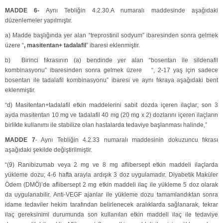
MADDE 6-
Aynı Tebliğin 4.2.30.A numaralı maddesinde aşağıdaki
düzenlemeler yapılmıştır.
a) Madde başlığında yer alan “treprostinil sodyum” ibaresinden sonra gelmek
üzere “
,
masitentan+ tadalafil
” ibaresi eklenmiştir.
b) Birinci fıkrasının (a) bendinde yer alan “bosentan ile sildenafil
kombinasyonu” ibaresinden sonra gelmek üzere “, 2-17 yaş için sadece
bosentan ile tadalafil kombinasyonu” ibaresi ve aynı fıkraya aşağıdaki bent
eklenmiştir.
“d) Masitentan+tadalafil etkin maddelerini sabit dozda içeren ilaçlar; son 3
ayda masitentan 10 mg ve tadalafil 40 mg (20 mg x 2) dozlarını içeren ilaçların
birlikte kullanımı ile stabilize olan hastalarda tedaviye başlanması halinde,”
MADDE 7
- Aynı Tebliğin 4.2.33 numaralı maddesinin dokuzuncu fıkrası
aşağıdaki şekilde değiştirilmiştir.
“(9) Ranibizumab veya 2 mg ve 8 mg aflibersept etkin maddeli ilaçlarda
yükleme dozu; 4-6 hafta arayla ardışık 3 doz uygulamadır. Diyabetik Maküler
Ödem (DMÖ)’de aflibersept 2 mg etkin maddeli ilaç ile yükleme 5 doz olarak
da uygulanabilir. Anti-VEGF ajanlar ile yükleme dozu tamamlandıktan sonra
idame tedaviler hekim tarafından belirlenecek aralıklarda sağlanarak, tekrar
ilaç gereksinimi durumunda son kullanılan etkin maddeli ilaç ile tedaviye