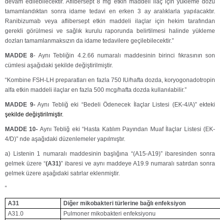
devam edilebilecektir. Aflibersept 8 mg etkin maddeli ilaç için yükleme dozu
tamamlandıktan sonra idame tedavi en erken 3 ay aralıklarla yapılacaktır.
Ranibizumab veya aflibersept etkin maddeli ilaçlar için hekim tarafından
gerekli görülmesi ve sağlık kurulu raporunda belirtilmesi halinde yükleme
dozları tamamlanmaksızın da idame tedavilere geçilebilecektir.”
MADDE 8
- Aynı Tebliğin 4.2.66 numaralı maddesinin birinci fıkrasının son
cümlesi aşağıdaki şekilde değiştirilmiştir.
“Kombine FSH-LH preparatları en fazla 750 IU/hafta dozda, koryogonadotropin
alfa etkin maddeli ilaçlar en fazla 500 mcg/hafta dozda kullanılabilir.”
MADDE 9-
Aynı Tebliğ eki “Bedeli Ödenecek İlaçlar Listesi (EK-4/A)” ekteki
şekilde değiştirilmiştir.
MADDE 10-
Aynı Tebliğ eki “Hasta Katılım Payından Muaf İlaçlar Listesi (EK-
4/D)” nde aşağıdaki düzenlemeler yapılmıştır.
a) Listenin 1 numaralı maddesinin başlığına “(A15-A19)” ibaresinden sonra
gelmek üzere “
(A31)
” ibaresi ve aynı maddeye A19.9 numaralı satırdan sonra
gelmek üzere aşağıdaki satırlar eklenmiştir.
“
A31
Diğer mikobakteri türlerine bağlı enfeksiyon
A31.0
Pulmoner mikobakteri enfeksiyonu