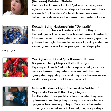
(Rozasea) Belirtisi Olabilir
Dermatoloji Uzmanı Dr. Gül Şekerlisoy Tatar, yaz
aylarında artan yüz kızarıklığı ve hassasiyetin halk
arasında "gül hastalığı" olarak bilinen rozaseanın
habercisi olabileceğini belirterek uyarılarda bulundu.
Kocaeli Şehir Hastanesi'nin "Denizaltı"
Görünümlü Ünitesi Hastalara Umut Oluyor
Kocaeli Şehir Hastanesi'nde hizmet veren Hiperbarik
Oksijen Tedavi Ünitesi, denizaltıyı andıran yapısı ve
yüksek basınçlı oksijen tedavisiyle kronik yaralardan
kemik çürümesine kadar pek çok hastalığa şifa
dağıtıyor.
Yaz Aylarının Doğal Şifa Kaynağı: Kırmızı
Meyveler Bağışıklığı ve Kalbi Koruyor
Diyetisyen Hande Selin Ok; karpuz, çilek, kiraz ve
nar gibi kırmızı meyvelerin yüksek antioksidan
içeriğiyle bağışıklığı güçlendirdiğini ve kanser riskini
azaltmaya yardımcı olduğunu açıkladı.
Gülme Krizlerini Oyun Sanan Aile Şokta: 3,5
Yaşındaki Çocuk 8 Kez Felç Geçirdi
İngiltere’de 3,5 yaşındaki oğlunun aniden başlayan
gülmelerini ve denge kaybını oyun sanan aile, acı
gerçekle hastanede yüzleşti. Yapılan tetkiklerde
minik çocuğun üst üste 8 kez felç geçirdiği ortaya