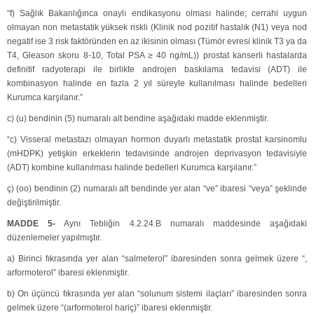
“f) Sağlık Bakanlığınca onaylı endikasyonu olması halinde; cerrahi uygun
olmayan non metastatik yüksek riskli (Klinik nod pozitif hastalık (N1) veya nod
negatif ise 3 risk faktöründen en az ikisinin olması (Tümör evresi klinik T3 ya da
T4, Gleason skoru 8-10, Total PSA ≥ 40 ng/mL)) prostat kanserli hastalarda
definitif radyoterapi ile birlikte androjen baskılama tedavisi (ADT) ile
kombinasyon halinde en fazla 2 yıl süreyle kullanılması halinde bedelleri
Kurumca karşılanır.”
c) (u) bendinin (5) numaralı alt bendine aşağıdaki madde eklenmiştir.
“c) Visseral metastazı olmayan hormon duyarlı metastatik prostat karsinomlu
(mHDPK) yetişkin erkeklerin tedavisinde androjen deprivasyon tedavisiyle
(ADT) kombine kullanılması halinde bedelleri Kurumca karşılanır.”
ç) (oo) bendinin (2) numaralı alt bendinde yer alan “ve” ibaresi “veya” şeklinde
değiştirilmiştir.
MADDE 5-
Aynı Tebliğin 4.2.24.B numaralı maddesinde aşağıdaki
düzenlemeler yapılmıştır.
a) Birinci fıkrasında yer alan “salmeterol” ibaresinden sonra gelmek üzere “,
arformoterol” ibaresi eklenmiştir.
b) On üçüncü fıkrasında yer alan “solunum sistemi ilaçları” ibaresinden sonra
gelmek üzere “(arformoterol hariç)” ibaresi eklenmiştir.