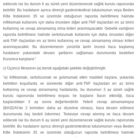
edilecek ise bu durum 6 ay süreli yeni düzenlenecek sağlık kurulu raporunda
belirtilir. Bu hastaların ayrıca dirençli gastrointestinal tutulumunun veya Beden
Kitle İndeksinin 35 ve üzerinde olduğunun raporda belirtilmesi halinde
infliksimab kullanımı için daha önceden diğer anti-TNF ilaçlardan en az birini
kullanmış ve cevap alınamamış olma kriteri aranmayacaktır. Gebelik varlığının
raporda belirtilmesi halinde sertolizumab kullanımı için daha önceden diğer
anti-TNF ilaçlardan en az birini kullanmış ve cevap alınamamış olması kriteri
aranmayacaktır. Bu düzenlemenin yürürlük tarihi öncesi ilaca başlamış
hastaların yukarıdaki devam şartlarını sağlaması durumunda bedelleri
Kurumca karşılanır.”
c) Üçüncü fıkrasının (a) bendi aşağıdaki şekilde değiştirilmiştir.
“a) İnfliksimab, sertolizumab ve golimumab etkin maddeli ilaçlara, yukarıda
belirtilen koşullarda ve sürelerde diğer anti-TNF ilaçlardan en az birini
kullanmış ve cevap alınamamış hastalarda, bu durumun 3 ay süreli sağlık
kurulu raporunda belirtilmesi koşulu ile başlanır. İlacın etkinliği, ilaca
başlandıktan 3 ay sonra değerlendirilir. Yeterli cevap alınamamışsa
(BASDAİ’de 2 birimden daha az düzelme olması), ilaca devam edilmesi
durumunda ilaç bedeli ödenmez. Tedaviye cevap alınmış ve ilaca devam
edilecek ise bu durum 6 ay süreli yeni düzenlenecek sağlık kurulu raporunda
belirtilir. Bu hastaların ayrıca dirençli gastrointestinal tutulumunun veya Beden
Kitle İndeksinin 35 ve üzerinde olduğunun raporda belirtilmesi halinde