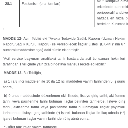
akut, komplike olmam
28.1
Fosfomisin (oral formları)
erkeklerde transrekt
perioperatif antibiyo
haftada en fazla b
bedelleri Kurumca ka
”
MADDE 12-
Aynı Tebliğ eki “Ayakta Tedavide Sağlık Raporu (Uzman Hekim
Raporu/Sağlık Kurulu Raporu) ile Verilebilecek İlaçlar Listesi (EK-4/F)” nin 67
numaralı maddesine aşağıdaki cümle eklenmiştir.
“Acil servise başvuran anafilaksi tanılı hastalarda acil tıp uzman hekimleri
tarafından 1 yıl içinde yalnızca bir defaya mahsus reçete edilebilir.”
MADDE 13-
Bu Tebliğin;
a) 1 ilâ 8 inci maddeleri ile 10 ilâ 12 nci maddeleri yayımı tarihinden 5 iş günü
sonra,
b) 9 uncu maddesinde düzenlenen ekli listede; listeye giriş tarihi, aktiflenme
tarihi veya pasiflenme tarihi bulunan ilaçlar belirtilen tarihlerde, listeye giriş
tarihi, aktiflenme tarihi veya pasiflenme tarihi bulunmayan ilaçlar yayımları
tarihlerinde, listeye giriş tarihinde (*) işareti bulunan ilaçlar ile ilaç adında (**)
işareti bulunan ilaçlar yayımı tarihinden 5 iş günü sonra,
c)Diğer hükümleri yayımı tarihinde,