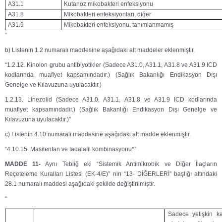
A31.1
Kutanöz mikobakteri enfeksiyonu
A31.8
Mikobakteri enfeksiyonları, diğer
A31.9
Mikobakteri enfeksiyonu, tanımlanmamış
”
b) Listenin 1.2 numaralı maddesine aşağıdaki alt maddeler eklenmiştir.
“1.2.12. Kinolon grubu antibiyotikler (Sadece A31.0, A31.1, A31.8 ve A31.9 ICD
kodlarında muafiyet kapsamındadır.) (Sağlık Bakanlığı Endikasyon Dışı
Genelge ve Kılavuzuna uyulacaktır.)
1.2.13. Linezolid (Sadece A31.0, A31.1, A31.8 ve A31.9 ICD kodlarında
muafiyet kapsamındadır.) (Sağlık Bakanlığı Endikasyon Dışı Genelge ve
Kılavuzuna uyulacaktır.)”
c) Listenin 4.10 numaralı maddesine aşağıdaki alt madde eklenmiştir.
“4.10.15. Masitentan ve tadalafil kombinasyonu*”
M
ADDE 11-
Aynı Tebliğ eki “Sistemik Antimikrobik ve Diğer İlaçların
Reçeteleme Kuralları Listesi (EK-4/E)” nin “13- DİĞERLERİ” başlığı altındaki
28.1 numaralı maddesi aşağıdaki şekilde değiştirilmiştir.
“
Sadece yetişkin ka