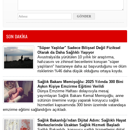
SON DAKİKA
"Süper Yaşlılar" Sadece Bilişsel Değil Fiziksel
Olarak da Daha Sağlıklı Yaşıyor
Avustralya'da yürütülen 10 yıllık bir araştırma,
hafızasını ve zihinsel becerilerini koruyan "süper
yaşlıların" hastaneye daha az başvurduğunu ve ölüm
risklerinin %46 daha düşük olduğunu ortaya koydu.
Sağlık Bakanı Memişoğlu: 2025 Yılında 300 Bini
Aşkın Kişiye Emzirme Eğitimi Verildi
Dünya Emzirme Haftası dolayısıyla mesaj
yayımlayan Sağlık Bakanı Kemal Memişoğlu, anne
sütünün önemine vurgu yaparak koruyucu sağlık
hizmetleri kapsamında 300 binin üzerinde vatandaşa
emzirme eğitimi sağlandığını açıkladı.
Sağlık Bakanlığı'ndan Dijital Adım: Sağlıklı Hayat
Merkezlerinde Uzaktan Sağlık Hizmeti Başladı
Sağlık Bakanlığı, koruyucu sağlık hizmetlerini dijital