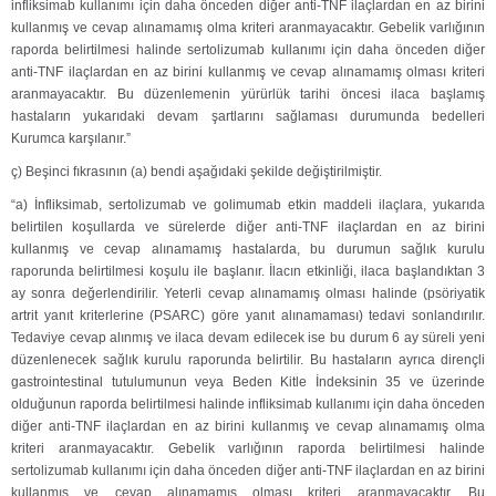
infliksimab kullanımı için daha önceden diğer anti-TNF ilaçlardan en az birini
kullanmış ve cevap alınamamış olma kriteri aranmayacaktır. Gebelik varlığının
raporda belirtilmesi halinde sertolizumab kullanımı için daha önceden diğer
anti-TNF ilaçlardan en az birini kullanmış ve cevap alınamamış olması kriteri
aranmayacaktır. Bu düzenlemenin yürürlük tarihi öncesi ilaca başlamış
hastaların yukarıdaki devam şartlarını sağlaması durumunda bedelleri
Kurumca karşılanır.”
ç) Beşinci fıkrasının (a) bendi aşağıdaki şekilde değiştirilmiştir.
“a) İnfliksimab, sertolizumab ve golimumab etkin maddeli ilaçlara, yukarıda
belirtilen koşullarda ve sürelerde diğer anti-TNF ilaçlardan en az birini
kullanmış ve cevap alınamamış hastalarda, bu durumun sağlık kurulu
raporunda belirtilmesi koşulu ile başlanır. İlacın etkinliği, ilaca başlandıktan 3
ay sonra değerlendirilir. Yeterli cevap alınamamış olması halinde (psöriyatik
artrit yanıt kriterlerine (PSARC) göre yanıt alınamaması) tedavi sonlandırılır.
Tedaviye cevap alınmış ve ilaca devam edilecek ise bu durum 6 ay süreli yeni
düzenlenecek sağlık kurulu raporunda belirtilir. Bu hastaların ayrıca dirençli
gastrointestinal tutulumunun veya Beden Kitle İndeksinin 35 ve üzerinde
olduğunun raporda belirtilmesi halinde infliksimab kullanımı için daha önceden
diğer anti-TNF ilaçlardan en az birini kullanmış ve cevap alınamamış olma
kriteri aranmayacaktır. Gebelik varlığının raporda belirtilmesi halinde
sertolizumab kullanımı için daha önceden diğer anti-TNF ilaçlardan en az birini
kullanmış ve cevap alınamamış olması kriteri aranmayacaktır. Bu