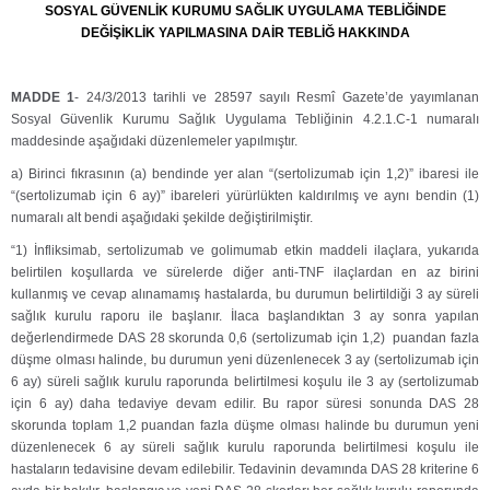
SOSYAL GÜVENLİK KURUMU SAĞLIK UYGULAMA TEBLİĞİNDE
DEĞİŞİKLİK YAPILMASINA DAİR TEBLİĞ HAKKINDA
MADDE 1
- 24/3/2013 tarihli ve 28597 sayılı Resmî Gazete’de yayımlanan
Sosyal Güvenlik Kurumu Sağlık Uygulama Tebliğinin 4.2.1.C-1 numaralı
maddesinde aşağıdaki düzenlemeler yapılmıştır.
a) Birinci fıkrasının (a) bendinde yer alan “(sertolizumab için 1,2)” ibaresi ile
“(sertolizumab için 6 ay)” ibareleri yürürlükten kaldırılmış ve aynı bendin (1)
numaralı alt bendi aşağıdaki şekilde değiştirilmiştir.
“1) İnfliksimab, sertolizumab ve golimumab etkin maddeli ilaçlara, yukarıda
belirtilen koşullarda ve sürelerde diğer anti-TNF ilaçlardan en az birini
kullanmış ve cevap alınamamış hastalarda, bu durumun belirtildiği 3 ay süreli
sağlık kurulu raporu ile başlanır. İlaca başlandıktan 3 ay sonra yapılan
değerlendirmede DAS 28 skorunda 0,6 (sertolizumab için 1,2) puandan fazla
düşme olması halinde, bu durumun yeni düzenlenecek 3 ay (sertolizumab için
6 ay) süreli sağlık kurulu raporunda belirtilmesi koşulu ile 3 ay (sertolizumab
için 6 ay) daha tedaviye devam edilir. Bu rapor süresi sonunda DAS 28
skorunda toplam 1,2 puandan fazla düşme olması halinde bu durumun yeni
düzenlenecek 6 ay süreli sağlık kurulu raporunda belirtilmesi koşulu ile
hastaların tedavisine devam edilebilir. Tedavinin devamında DAS 28 kriterine 6