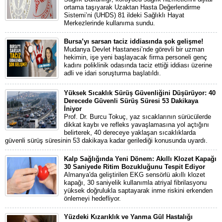
ortama taşıyarak Uzaktan Hasta Değerlendirme
Sistemi’ni (UHDS) 81 ildeki Sağlıklı Hayat
Merkezlerinde kullanıma sundu.
Bursa’yı sarsan taciz iddiasında şok gelişme!
Mudanya Devlet Hastanesi’nde görevli bir uzman
hekimin, işe yeni başlayacak firma personeli genç
kadını poliklinik odasında taciz ettiği iddiası üzerine
adli ve idari soruşturma başlatıldı.
Yüksek Sıcaklık Sürüş Güvenliğini Düşürüyor: 40
Derecede Güvenli Sürüş Süresi 53 Dakikaya
İniyor
Prof. Dr. Burcu Tokuç, yaz sıcaklarının sürücülerde
dikkat kaybı ve refleks yavaşlamasına yol açtığını
belirterek, 40 dereceye yaklaşan sıcaklıklarda
güvenli sürüş süresinin 53 dakikaya kadar gerilediği konusunda uyardı.
Kalp Sağlığında Yeni Dönem: Akıllı Klozet Kapağı
30 Saniyede Ritim Bozukluğunu Tespit Ediyor
Almanya'da geliştirilen EKG sensörlü akıllı klozet
kapağı, 30 saniyelik kullanımla atriyal fibrilasyonu
yüksek doğrulukla saptayarak inme riskini erkenden
önlemeyi hedefliyor.
Yüzdeki Kızarıklık ve Yanma Gül Hastalığı