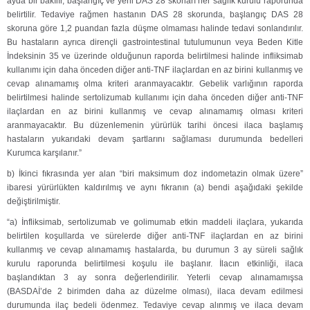
ayda bir bakılır, başlangıç ve yeni DAS 28 skorları her sağlık kurulu raporunda
belirtilir. Tedaviye rağmen hastanın DAS 28 skorunda, başlangıç DAS 28
skoruna göre 1,2 puandan fazla düşme olmaması halinde tedavi sonlandırılır.
Bu hastaların ayrıca dirençli gastrointestinal tutulumunun veya Beden Kitle
İndeksinin 35 ve üzerinde olduğunun raporda belirtilmesi halinde infliksimab
kullanımı için daha önceden diğer anti-TNF ilaçlardan en az birini kullanmış ve
cevap alınamamış olma kriteri aranmayacaktır. Gebelik varlığının raporda
belirtilmesi halinde sertolizumab kullanımı için daha önceden diğer anti-TNF
ilaçlardan en az birini kullanmış ve cevap alınamamış olması kriteri
aranmayacaktır. Bu düzenlemenin yürürlük tarihi öncesi ilaca başlamış
hastaların yukarıdaki devam şartlarını sağlaması durumunda bedelleri
Kurumca karşılanır.”
b) İkinci fıkrasında yer alan “biri maksimum doz indometazin olmak üzere”
ibaresi yürürlükten kaldırılmış ve aynı fıkranın (a) bendi aşağıdaki şekilde
değiştirilmiştir.
“a) İnfliksimab, sertolizumab ve golimumab etkin maddeli ilaçlara, yukarıda
belirtilen koşullarda ve sürelerde diğer anti-TNF ilaçlardan en az birini
kullanmış ve cevap alınamamış hastalarda, bu durumun 3 ay süreli sağlık
kurulu raporunda belirtilmesi koşulu ile başlanır. İlacın etkinliği, ilaca
başlandıktan 3 ay sonra değerlendirilir. Yeterli cevap alınamamışsa
(BASDAİ’de 2 birimden daha az düzelme olması), ilaca devam edilmesi
durumunda ilaç bedeli ödenmez. Tedaviye cevap alınmış ve ilaca devam