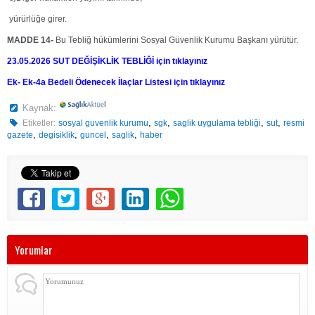
yürürlüğe girer.
MADDE 14-
Bu Tebliğ hükümlerini Sosyal Güvenlik Kurumu Başkanı yürütür.
23.05.2026 SUT DEĞİŞİKLİK TEBLİĞİ için tıklayınız
Ek- Ek-4a Bedeli Ödenecek İlaçlar Listesi için tıklayınız
Kaynak:
,
,
,
,
Etiketler:
sosyal guvenlik kurumu
sgk
saglik uygulama tebliği
sut
resmi
,
,
,
,
gazete
degisiklik
guncel
saglik
haber
Yorumlar