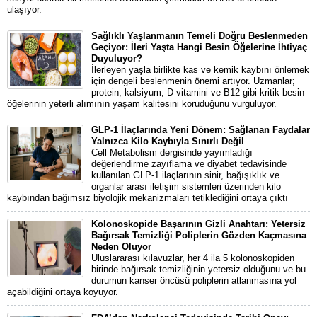
ulaşıyor.
Sağlıklı Yaşlanmanın Temeli Doğru Beslenmeden
Geçiyor: İleri Yaşta Hangi Besin Öğelerine İhtiyaç
Duyuluyor?
İlerleyen yaşla birlikte kas ve kemik kaybını önlemek
için dengeli beslenmenin önemi artıyor. Uzmanlar;
protein, kalsiyum, D vitamini ve B12 gibi kritik besin
öğelerinin yeterli alımının yaşam kalitesini koruduğunu vurguluyor.
GLP-1 İlaçlarında Yeni Dönem: Sağlanan Faydalar
Yalnızca Kilo Kaybıyla Sınırlı Değil
Cell Metabolism dergisinde yayımladığı
değerlendirme zayıflama ve diyabet tedavisinde
kullanılan GLP-1 ilaçlarının sinir, bağışıklık ve
organlar arası iletişim sistemleri üzerinden kilo
kaybından bağımsız biyolojik mekanizmaları tetiklediğini ortaya çıktı
Kolonoskopide Başarının Gizli Anahtarı: Yetersiz
Bağırsak Temizliği Poliplerin Gözden Kaçmasına
Neden Oluyor
Uluslararası kılavuzlar, her 4 ila 5 kolonoskopiden
birinde bağırsak temizliğinin yetersiz olduğunu ve bu
durumun kanser öncüsü poliplerin atlanmasına yol
açabildiğini ortaya koyuyor.