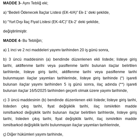
MADDE 3-
Aynı Tebliğ eki;
a) “Bedeli Ödenecek İlaçlar Listesi (EK-4/A)” Ek-1’ deki şekilde,
b) “Yurt Dışı İlaç Fiyat Listesi (EK-4/C)” Ek-2’ deki şekilde,
değiştirilmiştir.
MADDE 4-
Bu Tebliğin;
a) 1 inci ve 2 nci maddeleri yayımı tarihinden 20 iş günü sonra,
b) 3 üncü maddesinin (a) bendinde düzenlenen ekli listede; listeye giriş
tarihi, aktiflenme tarihi veya pasiflenme tarihi bulunan ilaçlar belirtilen
tarihlerde, listeye giriş tarihi, aktiflenme tarihi veya pasiflenme tarihi
bulunmayan ilaçlar yayımları tarihlerinde, listeye giriş tarihinde (*) işareti
bulunan ilaçlar yayımı tarihinden 5 iş günü sonra, ilaç adında (**) işareti
bulunan ilaçlar 16/5/2025 tarihinden geçerli olmak üzere yayımı tarihinde,
c) 3 üncü maddesinin (b) bendinde düzenlenen ekli listede; listeye giriş tarihi,
listeden çıkış tarihi, fiyat değişiklik tarihi, ilaç ismi/etkin madde
ismi/barkod değişiklik tarihi bulunan ilaçlar belirtilen tarihlerde, listeye giriş
tarihi, listeden çıkış tarihi, fiyat değişiklik tarihi, ilaç ismi/etkin madde
ismi/barkod değişiklik tarihi bulunmayan ilaçlar yayımları tarihlerinde,
ç) Diğer hükümleri yayımı tarihinde,