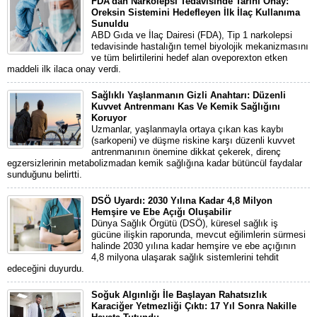
FDA’dan Narkolepsi Tedavisinde Tarihi Onay:
Oreksin Sistemini Hedefleyen İlk İlaç Kullanıma
Sunuldu
ABD Gıda ve İlaç Dairesi (FDA), Tip 1 narkolepsi
tedavisinde hastalığın temel biyolojik mekanizmasını
ve tüm belirtilerini hedef alan oveporexton etken
maddeli ilk ilaca onay verdi.
Sağlıklı Yaşlanmanın Gizli Anahtarı: Düzenli
Kuvvet Antrenmanı Kas Ve Kemik Sağlığını
Koruyor
Uzmanlar, yaşlanmayla ortaya çıkan kas kaybı
(sarkopeni) ve düşme riskine karşı düzenli kuvvet
antrenmanının önemine dikkat çekerek, direnç
egzersizlerinin metabolizmadan kemik sağlığına kadar bütüncül faydalar
sunduğunu belirtti.
DSÖ Uyardı: 2030 Yılına Kadar 4,8 Milyon
Hemşire ve Ebe Açığı Oluşabilir
Dünya Sağlık Örgütü (DSÖ), küresel sağlık iş
gücüne ilişkin raporunda, mevcut eğilimlerin sürmesi
halinde 2030 yılına kadar hemşire ve ebe açığının
4,8 milyona ulaşarak sağlık sistemlerini tehdit
edeceğini duyurdu.
Soğuk Algınlığı İle Başlayan Rahatsızlık
Karaciğer Yetmezliği Çıktı: 17 Yıl Sonra Nakille