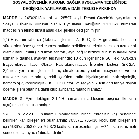
SOSYAL GÜVENLİK KURUMU SAĞLIK UYGULAMA TEBLİĞİNDE
DEĞİŞİKLİK YAPILMASINA DAİR TEBLİĞ HAKKINDA
MADDE 1-
24/3/2013 tarihli ve 28597 sayılı Resmî Gazete’de yayımlanan
Sosyal Güvenlik Kurumu Sağlık Uygulama Tebliğinin 2.2.2.B-3 numaralı
maddesinin birinci fıkrası aşağıdaki şekilde değiştirilmiştir.
“(1) Hastanın taburcu (Taburcu işleminin A, B, C, D, E grubunda belirtilen
sürelerden önce gerçekleşmesi halinde belirtilen sürelerin bitimi taburcu tarihi
olarak kabul edilir.) olduktan sonraki, aynı sağlık hizmeti sunucusundaki aynı
uzmanlık dalında ayaktan tedavilerinde; 10 gün içerisinde SUT eki “Ayaktan
Başvurularda İlave Olarak Faturalandırılacak İşlemler Listesi (EK-2/A-
2)” nde yer alan işlemler hariç olmak üzere yapılan muayeneler ve bu
muayene sonucunda gerekli görülen rutin biyokimyasal, bakteriyolojik,
hematolojik, kardiyolojik (EKG, EKO, efor) ve radyolojik tetkikleri tanıya dayalı
ödeme işlem puanına dahil olup ayrıca faturalandırılamaz.”
MADDE 2-
Aynı Tebliğin 2.4.4.H numaralı maddesinin beşinci fıkrasına
aşağıdaki cümle eklenmiştir.
“SUT’ un 2.2.2.B-1 numaralı maddesinin birinci fıkrasının (e) bendinde
belirtilen kan bileşenleri puanlarının; 705371, 705430 kodlu kan bileşenleri
için %36’sı, 705372 ve 705373 kodlu kan bileşenleri için %24’ü sağlık hizmeti
sunucusunca ayrıca faturalandırılır.”