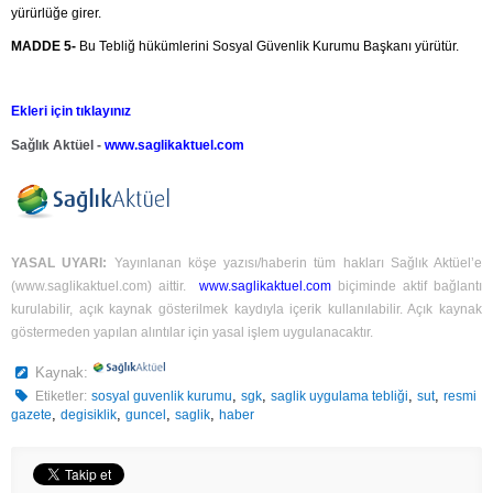
yürürlüğe girer.
MADDE 5-
Bu Tebliğ hükümlerini Sosyal Güvenlik Kurumu Başkanı yürütür.
Ekleri için tıklayınız
Sağlık Aktüel -
www.saglikaktuel.com
YASAL UYARI:
Yayınlanan köşe yazısı/haberin tüm hakları Sağlık Aktüel’e
(
www.saglikaktuel.com
) aittir.
www.saglikaktuel.com
biçiminde aktif bağlantı
kurulabilir, açık kaynak gösterilmek kaydıyla içerik kullanılabilir. Açık kaynak
göstermeden yapılan alıntılar için yasal işlem uygulanacaktır.
Kaynak:
,
,
,
,
Etiketler:
sosyal guvenlik kurumu
sgk
saglik uygulama tebliği
sut
resmi
,
,
,
,
gazete
degisiklik
guncel
saglik
haber