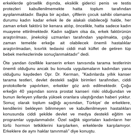
erkeklerde görsellik dışında, eksiklik giderici penis ve testis
protezleri kabullenilmemekte hatta toplum tarafından
ayıplanmaktadır. Başka bir açıdan, çiftlerin çocuk sahibi olamama
durumu kadın kadar erkek ile de alakalı olabileceği halde, her
zaman erkek faktörü bir kenara atılıp, öncelikle, hatta sadece kadın
muayene ettirilmektedir. Kadın sağlam olsa da, erkek faktörünün
araştırılması, jinekoloji uzmanları tarafından yapılmakta, çoğu
zaman temelde erkeğe ait olabilecek önemli hastalıklar
araştırılmadan, kısırlık tedavisi ciddi mali külfet de getiren tüp
bebek merkezlerinde sonuçlanmaktadır" dedi.
Öte yandan özellikle kanserin erken tanısında tarama testlerinin
önemli olduğunu ancak bu konuda uygulamaların kadından yana
olduğunu kaydeden Opr. Dr. Kerman, "Kadınlarda yıllık kanser
tarama testleri, devlet destekli sağlık birimleri tarafından, ciddi
protokollerle yapılırken, erkekler göz ardı edilmektedir. Çoğu
erkeğin 40 yaşından sonra prostat kanseri riski olduğundan ve
bunun ilerleyen yıllarda yüksek oranlara ulaştığından haberi yoktur.
Sonuç olarak toplum sağlığı açısından, Türkiye' de erkeklere,
kendilerini bekleyen bilinmeyen ve kabullenilmeyen hastalıkları
konusunda ciddi şekilde devlet ve medya destekli eğitim ve
programlar uygulanmalıdır. Özel sağlık sigortaları kadınların her
türlü hormon tetkiklerini karşılarken, erkeklerde karşılamıyor.
Erkeklere de aynı haklar tanınmalı" diye konuştu.