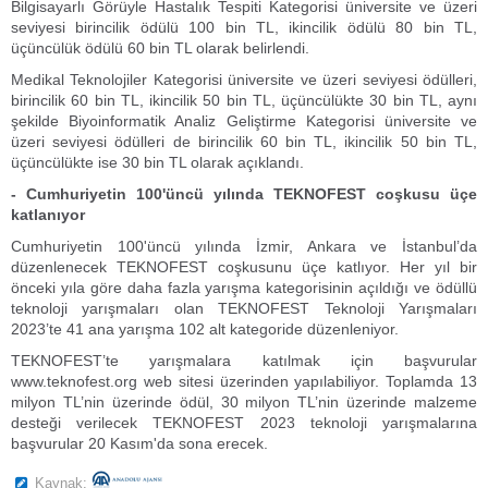
Bilgisayarlı Görüyle Hastalık Tespiti Kategorisi üniversite ve üzeri
seviyesi birincilik ödülü 100 bin TL, ikincilik ödülü 80 bin TL,
üçüncülük ödülü 60 bin TL olarak belirlendi.
Medikal Teknolojiler Kategorisi üniversite ve üzeri seviyesi ödülleri,
birincilik 60 bin TL, ikincilik 50 bin TL, üçüncülükte 30 bin TL, aynı
şekilde Biyoinformatik Analiz Geliştirme Kategorisi üniversite ve
üzeri seviyesi ödülleri de birincilik 60 bin TL, ikincilik 50 bin TL,
üçüncülükte ise 30 bin TL olarak açıklandı.
- Cumhuriyetin 100'üncü yılında TEKNOFEST coşkusu üçe
katlanıyor
Cumhuriyetin 100'üncü yılında İzmir, Ankara ve İstanbul’da
düzenlenecek TEKNOFEST coşkusunu üçe katlıyor. Her yıl bir
önceki yıla göre daha fazla yarışma kategorisinin açıldığı ve ödüllü
teknoloji yarışmaları olan TEKNOFEST Teknoloji Yarışmaları
2023’te 41 ana yarışma 102 alt kategoride düzenleniyor.
TEKNOFEST’te yarışmalara katılmak için başvurular
www.teknofest.org web sitesi üzerinden yapılabiliyor. Toplamda 13
milyon TL’nin üzerinde ödül, 30 milyon TL’nin üzerinde malzeme
desteği verilecek TEKNOFEST 2023 teknoloji yarışmalarına
başvurular 20 Kasım'da sona erecek.
Kaynak: