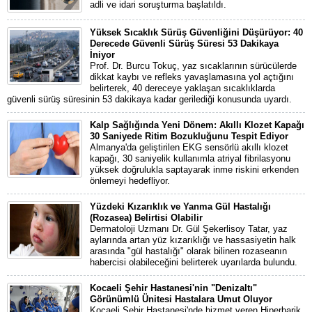
adli ve idari soruşturma başlatıldı.
Yüksek Sıcaklık Sürüş Güvenliğini Düşürüyor: 40
Derecede Güvenli Sürüş Süresi 53 Dakikaya
İniyor
Prof. Dr. Burcu Tokuç, yaz sıcaklarının sürücülerde
dikkat kaybı ve refleks yavaşlamasına yol açtığını
belirterek, 40 dereceye yaklaşan sıcaklıklarda
güvenli sürüş süresinin 53 dakikaya kadar gerilediği konusunda uyardı.
Kalp Sağlığında Yeni Dönem: Akıllı Klozet Kapağı
30 Saniyede Ritim Bozukluğunu Tespit Ediyor
Almanya'da geliştirilen EKG sensörlü akıllı klozet
kapağı, 30 saniyelik kullanımla atriyal fibrilasyonu
yüksek doğrulukla saptayarak inme riskini erkenden
önlemeyi hedefliyor.
Yüzdeki Kızarıklık ve Yanma Gül Hastalığı
(Rozasea) Belirtisi Olabilir
Dermatoloji Uzmanı Dr. Gül Şekerlisoy Tatar, yaz
aylarında artan yüz kızarıklığı ve hassasiyetin halk
arasında "gül hastalığı" olarak bilinen rozaseanın
habercisi olabileceğini belirterek uyarılarda bulundu.
Kocaeli Şehir Hastanesi'nin "Denizaltı"
Görünümlü Ünitesi Hastalara Umut Oluyor
Kocaeli Şehir Hastanesi'nde hizmet veren Hiperbarik