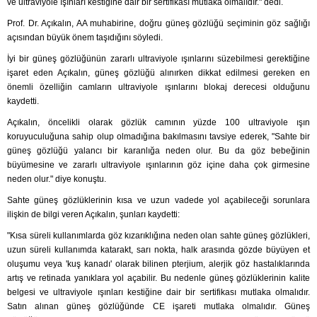
ve ultraviyole ışınları kestiğine dair bir sertifikası mutlaka olmalıdır." dedi.
Prof. Dr. Açıkalın, AA muhabirine, doğru güneş gözlüğü seçiminin göz sağlığı
açısından büyük önem taşıdığını söyledi.
İyi bir güneş gözlüğünün zararlı ultraviyole ışınlarını süzebilmesi gerektiğine
işaret eden Açıkalın, güneş gözlüğü alınırken dikkat edilmesi gereken en
önemli özelliğin camların ultraviyole ışınlarını blokaj derecesi olduğunu
kaydetti.
Açıkalın, öncelikli olarak gözlük camının yüzde 100 ultraviyole ışın
koruyuculuğuna sahip olup olmadığına bakılmasını tavsiye ederek, "Sahte bir
güneş gözlüğü yalancı bir karanlığa neden olur. Bu da göz bebeğinin
büyümesine ve zararlı ultraviyole ışınlarının göz içine daha çok girmesine
neden olur." diye konuştu.
Sahte güneş gözlüklerinin kısa ve uzun vadede yol açabileceği sorunlara
ilişkin de bilgi veren Açıkalın, şunları kaydetti:
"Kısa süreli kullanımlarda göz kızarıklığına neden olan sahte güneş gözlükleri,
uzun süreli kullanımda katarakt, sarı nokta, halk arasında gözde büyüyen et
oluşumu veya 'kuş kanadı' olarak bilinen pterjium, alerjik göz hastalıklarında
artış ve retinada yanıklara yol açabilir. Bu nedenle güneş gözlüklerinin kalite
belgesi ve ultraviyole ışınları kestiğine dair bir sertifikası mutlaka olmalıdır.
Satın alınan güneş gözlüğünde CE işareti mutlaka olmalıdır. Güneş