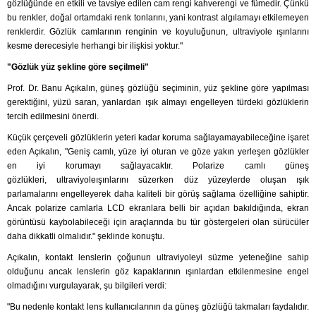
gözlüğünde en etkili ve tavsiye edilen cam rengi kahverengi ve fümedir. Çünkü
bu renkler, doğal ortamdaki renk tonlarını, yani kontrast algılamayı etkilemeyen
renklerdir. Gözlük camlarının renginin ve koyuluğunun, ultraviyole ışınlarını
kesme derecesiyle herhangi bir ilişkisi yoktur."
"Gözlük yüz şekline göre seçilmeli"
Prof. Dr. Banu Açıkalın, güneş gözlüğü seçiminin, yüz şekline göre yapılması
gerektiğini, yüzü saran, yanlardan ışık almayı engelleyen türdeki gözlüklerin
tercih edilmesini önerdi.
Küçük çerçeveli gözlüklerin yeteri kadar koruma sağlayamayabileceğine işaret
eden Açıkalın, "Geniş camlı, yüze iyi oturan ve göze yakın yerleşen gözlükler
en iyi korumayı sağlayacaktır. Polarize camlı güneş
gözlükleri, ultraviyoleışınlarını süzerken düz yüzeylerde oluşan ışık
parlamalarını engelleyerek daha kaliteli bir görüş sağlama özelliğine sahiptir.
Ancak polarize camlarla LCD ekranlara belli bir açıdan bakıldığında, ekran
görüntüsü kaybolabileceği için araçlarında bu tür göstergeleri olan sürücüler
daha dikkatli olmalıdır." şeklinde konuştu.
Açıkalın, kontakt lenslerin çoğunun ultraviyoleyi süzme yeteneğine sahip
olduğunu ancak lenslerin göz kapaklarının ışınlardan etkilenmesine engel
olmadığını vurgulayarak, şu bilgileri verdi:
"Bu nedenle kontakt lens kullanıcılarının da güneş gözlüğü takmaları faydalıdır.