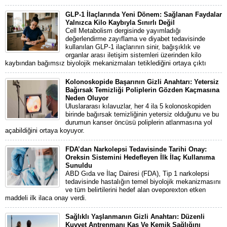
GLP-1 İlaçlarında Yeni Dönem: Sağlanan Faydalar
Yalnızca Kilo Kaybıyla Sınırlı Değil
Cell Metabolism dergisinde yayımladığı
değerlendirme zayıflama ve diyabet tedavisinde
kullanılan GLP-1 ilaçlarının sinir, bağışıklık ve
organlar arası iletişim sistemleri üzerinden kilo
kaybından bağımsız biyolojik mekanizmaları tetiklediğini ortaya çıktı
Kolonoskopide Başarının Gizli Anahtarı: Yetersiz
Bağırsak Temizliği Poliplerin Gözden Kaçmasına
Neden Oluyor
Uluslararası kılavuzlar, her 4 ila 5 kolonoskopiden
birinde bağırsak temizliğinin yetersiz olduğunu ve bu
durumun kanser öncüsü poliplerin atlanmasına yol
açabildiğini ortaya koyuyor.
FDA’dan Narkolepsi Tedavisinde Tarihi Onay:
Oreksin Sistemini Hedefleyen İlk İlaç Kullanıma
Sunuldu
ABD Gıda ve İlaç Dairesi (FDA), Tip 1 narkolepsi
tedavisinde hastalığın temel biyolojik mekanizmasını
ve tüm belirtilerini hedef alan oveporexton etken
maddeli ilk ilaca onay verdi.
Sağlıklı Yaşlanmanın Gizli Anahtarı: Düzenli
Kuvvet Antrenmanı Kas Ve Kemik Sağlığını