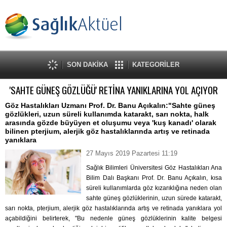
SON DAKİKA
KATEGORİLER
'SAHTE GÜNEŞ GÖZLÜĞÜ' RETİNA YANIKLARINA YOL AÇIYOR
Göz Hastalıkları Uzmanı Prof. Dr. Banu Açıkalın:"Sahte güneş
gözlükleri, uzun süreli kullanımda katarakt, sarı nokta, halk
arasında gözde büyüyen et oluşumu veya 'kuş kanadı' olarak
bilinen pterjium, alerjik göz hastalıklarında artış ve retinada
yanıklara
27 Mayıs 2019 Pazartesi 11:19
Sağlık Bilimleri Üniversitesi Göz Hastalıkları Ana
Bilim Dalı Başkanı Prof. Dr. Banu Açıkalın, kısa
süreli kullanımlarda göz kızarıklığına neden olan
sahte güneş gözlüklerinin, uzun sürede katarakt,
sarı nokta, pterjium, alerjik göz hastalıklarında artış ve retinada yanıklara yol
açabildiğini belirterek, "Bu nedenle güneş gözlüklerinin kalite belgesi