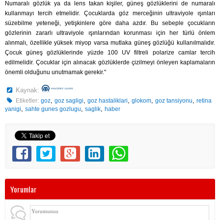
Numaralı gözlük ya da lens takan kişiler, güneş gözlüklerini de numaralı
kullanmayı tercih etmelidir. Çocuklarda göz merceğinin ultraviyole ışınları
süzebilme yeteneği, yetişkinlere göre daha azdır. Bu sebeple çocukların
gözlerinin zararlı ultraviyole ışınlarından korunması için her türlü önlem
alınmalı, özellikle yüksek miyop varsa mutlaka güneş gözlüğü kullanılmalıdır.
Çocuk güneş gözlüklerinde yüzde 100 UV filtreli polarize camlar tercih
edilmelidir. Çocuklar için alınacak gözlüklerde çizilmeyi önleyen kaplamaların
önemli olduğunu unutmamak gerekir."
Kaynak:
,
,
,
,
,
Etiketler:
goz
goz sagligi
goz hastaliklari
glokom
goz tansiyonu
retina
,
,
,
yanigi
sahte gunes gozlugu
saglik
haber
Yorumlar