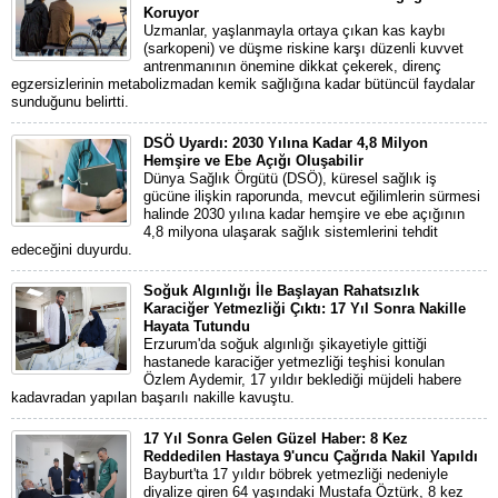
Koruyor
Uzmanlar, yaşlanmayla ortaya çıkan kas kaybı
(sarkopeni) ve düşme riskine karşı düzenli kuvvet
antrenmanının önemine dikkat çekerek, direnç
egzersizlerinin metabolizmadan kemik sağlığına kadar bütüncül faydalar
sunduğunu belirtti.
DSÖ Uyardı: 2030 Yılına Kadar 4,8 Milyon
Hemşire ve Ebe Açığı Oluşabilir
Dünya Sağlık Örgütü (DSÖ), küresel sağlık iş
gücüne ilişkin raporunda, mevcut eğilimlerin sürmesi
halinde 2030 yılına kadar hemşire ve ebe açığının
4,8 milyona ulaşarak sağlık sistemlerini tehdit
edeceğini duyurdu.
Soğuk Algınlığı İle Başlayan Rahatsızlık
Karaciğer Yetmezliği Çıktı: 17 Yıl Sonra Nakille
Hayata Tutundu
Erzurum'da soğuk algınlığı şikayetiyle gittiği
hastanede karaciğer yetmezliği teşhisi konulan
Özlem Aydemir, 17 yıldır beklediği müjdeli habere
kadavradan yapılan başarılı nakille kavuştu.
17 Yıl Sonra Gelen Güzel Haber: 8 Kez
Reddedilen Hastaya 9'uncu Çağrıda Nakil Yapıldı
Bayburt'ta 17 yıldır böbrek yetmezliği nedeniyle
diyalize giren 64 yaşındaki Mustafa Öztürk, 8 kez