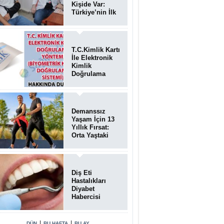
Kişide Var:
Türkiye’nin İlk
Bundgaard
Sendromu
Vakası
Diyarbakır’da
T.C.Kimlik Kartı
Teşhis Edildi
İle Elektronik
Kimlik
Doğrulama
Yöntemi
(Biyometrik
Kimlik
Doğrulama
Demanssız
Sistemi)
Yaşam İçin 13
07.08.2026
Yıllık Fırsat:
Orta Yaştaki
Yaşam Tarzı
Beyin Sağlığını
Belirliyor
Diş Eti
Hastalıkları
Diyabet
Habercisi
Olabilir: Ağız
Sağlığı Ve
Şeker
|
|
DÜN
BU HAFTA
BU AY