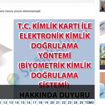
ere henüz yorum eklenmemiştir.
1
12
13
14
15
16
17
18
19
20
21
22
23
24
25
TÜMÜ