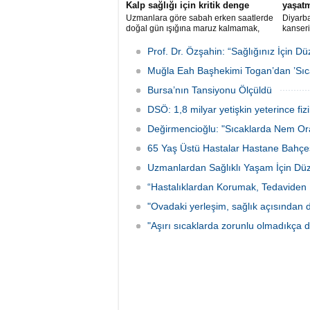
Kalp sağlığı için kritik denge
yaşatm
Uzmanlara göre sabah erken saatlerde
Diyarba
doğal gün ışığına maruz kalmamak,
kanser
sirkadiyen ritim bozulmasına yol açarak
Abdulk
kan basıncı düzensizlikleri ve kalp-
çocukla
Prof. Dr. Özşahin: “Sağlığınız İçin 
damar hastalıkları riskini artırabiliyor.
kullandı
Muğla Eah Başhekimi Togan’dan ’Sıca
Bursa’nın Tansiyonu Ölçüldü
DSÖ: 1,8 milyar yetişkin yeterince fizi
Değirmencioğlu: "Sıcaklarda Nem Oran
65 Yaş Üstü Hastalar Hastane Bahçes
Uzmanlardan Sağlıklı Yaşam İçin Düze
“Hastalıklardan Korumak, Tedaviden
"Ovadaki yerleşim, sağlık açısından da
"Aşırı sıcaklarda zorunlu olmadıkça d