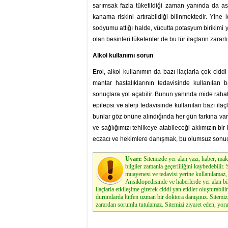
sarımsak fazla tüketildiği zaman yanında da aspi
kanama riskini artırabildiği bilinmektedir. Yine 
sodyumu attığı halde, vücutta potasyum birikimi
olan besinleri tüketenler de bu tür ilaçların zararlı
Alkol kullanımı sorun
Erol, alkol kullanımın da bazı ilaçlarla çok cidd
mantar hastalıklarının tedavisinde kullanılan ba
sonuçlara yol açabilir. Bunun yanında mide rahats
epilepsi ve alerji tedavisinde kullanılan bazı ila
bunlar göz önüne alındığında her gün farkına varm
ve sağlığımızı tehlikeye atabileceği aklımızın 
eczacı ve hekimlere danışmak, bu olumsuz sonuç
Uyarı:
Sitemizde yer alan yazı, haber, maka
bilgiler zamanla geçerliliğini kaybedebilir
muayenesi ve tedavisi yerine kullanılamaz, 
Ansiklopedisinde ve haberlerde yer alan bi
ilaçlarla etkileşime girerek ciddi yan etkiler oluşturabilir
durumlarda lütfen uzman bir doktora danışınız. Sitemi
zarardan sorumlu tutulamaz. Sitemizi ziyaret eden, yoru