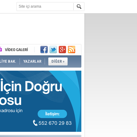
İYE BAK.
YAZARLAR
DİĞER »