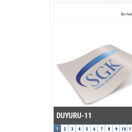
Bu hab
DUYURU-11
1
2
3
4
5
6
7
8
9
10
1