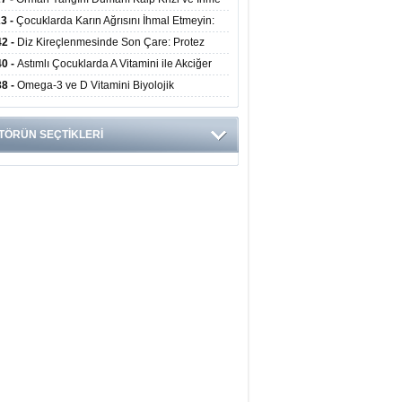
ini Artırıyor
23 -
Çocuklarda Karın Ağrısını İhmal Etmeyin:
disit Habercisi Olabilir
42 -
Diz Kireçlenmesinde Son Çare: Protez
iyatı İle Yaşam Kalitesi Artıyor
40 -
Astımlı Çocuklarda A Vitamini ile Akciğer
mi Arasında Bağlantı Bulundu
38 -
Omega-3 ve D Vitamini Biyolojik
anmayı Yavaşlatabilir
TÖRÜN SEÇTİKLERİ