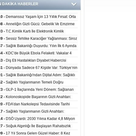
N DAKİKA HABERLER
10 -
Demanssız Yaşam İçin 13 Yıllık Fırsat: Orta
aki Yaşam Tarzı Beyin Sağlığını Belirliyor
08 -
Anneliğin Gizli Gücü: Gebelik Ve Emzirme
lojik Dayanıklılığı Artırabilir Mi?
03 -
T.C.Kimlik Kartı İle Elektronik Kimlik
rulama Yöntemi (Biyometrik Kimlik Doğrulama
39 -
Sessiz Tehlike Karaciğer Yağlanması: Siroz
emi) 07.08.2026
alp Krizine Davetiye Çıkarıyor!
47 -
Sağlık Bakanlığı Duyurdu: Yılın İlk 6 Ayında
inden Fazla Hasta Hiperbarik Oksijen Tedavisi
44 -
KDC'de Büyük Ebola Felaketi: Vakalar 4
 Aştı, Virüste Mutasyon Şüphesi!
43 -
Diş Eti Hastalıkları Diyabet Habercisi
ilir: Ağız Sağlığı Ve Şeker Arasındaki Çift Yönlü
41 -
Dünyada Sadece 67 Kişide Var: Türkiye’nin
Kanıtlandı
 Bundgaard Sendromu Vakası Diyarbakır’da
01 -
Sağlık Bakanlığı'ndan Dijital Adım: Sağlıklı
is Edildi
at Merkezlerinde Uzaktan Danışmanlık Dönemi
42 -
Sağlıklı Yaşlanmanın Temeli Doğru
ladı
enmeden Geçiyor: İleri Yaşta Hangi Besin
23 -
GLP-1 İlaçlarında Yeni Dönem: Sağlanan
erine İhtiyaç Duyuluyor?
alar Yalnızca Kilo Kaybıyla Sınırlı Değil
22 -
Kolonoskopide Başarının Gizli Anahtarı:
rsiz Bağırsak Temizliği Poliplerin Gözden
20 -
FDA’dan Narkolepsi Tedavisinde Tarihi
masına Neden Oluyor
: Oreksin Sistemini Hedefleyen İlk İlaç
17 -
Sağlıklı Yaşlanmanın Gizli Anahtarı:
lanıma Sunuldu
nli Kuvvet Antrenmanı Kas Ve Kemik Sağlığını
14 -
DSÖ Uyardı: 2030 Yılına Kadar 4,8 Milyon
uyor
ire ve Ebe Açığı Oluşabilir
27 -
Soğuk Algınlığı İle Başlayan Rahatsızlık
ciğer Yetmezliği Çıktı: 17 Yıl Sonra Nakille
09 -
17 Yıl Sonra Gelen Güzel Haber: 8 Kez