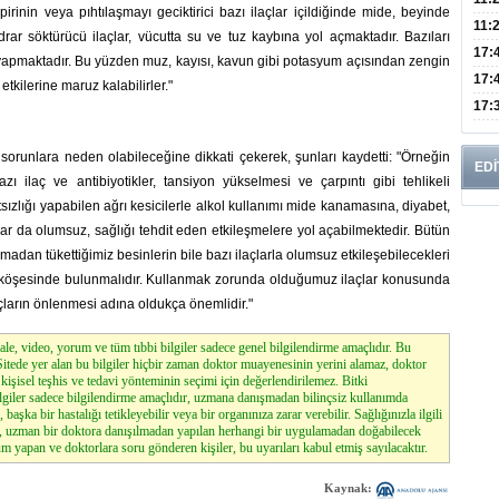
rinin veya pıhtılaşmayı geciktirici bazı ilaçlar içildiğinde mide, beyinde
Risk
11:
idrar söktürücü ilaçlar, vücutta su ve tuz kaybına yol açmaktadır. Bazıları
Apan
17:
 yapmaktadır. Bu yüzden muz, kayısı, kavun gibi potasyum açısından zengin
Amel
17:
 etkilerine maruz kalabilirler."
Hac
17:
Yaşl
i sorunlara neden olabileceğine dikkati çekerek, şunları kaydetti: "Örneğin
EDİ
zı ilaç ve antibiyotikler, tansiyon yükselmesi ve çarpıntı gibi tehlikeli
ızlığı yapabilen ağrı kesicilerle alkol kullanımı mide kanamasına, diyabet,
çlar da olumsuz, sağlığı tehdit eden etkileşmelere yol açabilmektedir. Bütün
adan tükettiğimiz besinlerin bile bazı ilaçlarla olumsuz etkileşebilecekleri
bir köşesinde bulunmalıdır. Kullanmak zorunda olduğumuz ilaçlar konusunda
ların önlenmesi adına oldukça önemlidir."
le, video, yorum ve tüm tıbbi bilgiler sadece genel bilgilendirme amaçlıdır. Bu
. Sitede yer alan bu bilgiler hiçbir zaman doktor muayenesinin yerini alamaz, doktor
kişisel teşhis ve tedavi yönteminin seçimi için değerlendirilemez. Bitki
lgiler sadece bilgilendirme amaçlıdır, uzmana danışmadan bilinçsiz kullanımda
, başka bir hastalığı tetikleyebilir veya bir organınıza zarar verebilir. Sağlığınızla ilgili
z, uzman bir doktora danışılmadan yapılan herhangi bir uygulamadan doğabilecek
m yapan ve doktorlara soru gönderen kişiler, bu uyarıları kabul etmiş sayılacaktır.
Kaynak: