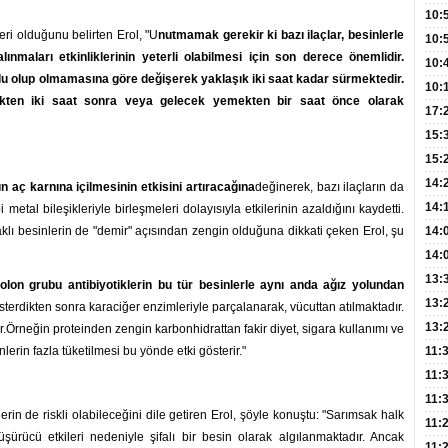
Hay
Redd
10:
leri olduğunu belirten Erol, "U
nutmamak gerekir ki bazı ilaçlar, besinlerle
Öğre
10:
ınmaları etkinliklerinin yeterli olabilmesi için son derece önemlidir.
Yasa
10:
lu olup olmamasına göre değişerek yaklaşık iki saat kadar sürmektedir.
Beyn
10:
ten iki saat sonra veya gelecek yemekten bir saat önce olarak
Yaşa
17:
Düz
15:
Fizi
15:
300 
14:
n aç karnına içilmesinin etkisini artıracağına
değinerek, bazı ilaçların da
Hay
14:
metal bileşikleriyle birleşmeleri dolayısıyla etkilerinin azaldığını kaydetti.
Baş
geli
aklı besinlerin de "demir" açısından zengin olduğuna dikkati çeken Erol, şu
14:
Düş
14:
Daki
Kap
13:
nolon grubu antibiyotiklerin bu tür besinlerle aynı anda ağız yolundan
Edi
(Roz
13:
 gösterdikten sonra karaciğer enzimleriyle parçalanarak, vücuttan atılmaktadır.
Gör
13:
lir.Örneğin proteinden zengin karbonhidrattan fakir diyet, sigara kullanımı ve
Meyv
erin fazla tüketilmesi bu yönde etki gösterir."
11:
3,5 
11:
Old
11:
nlerin de riskli olabileceğini dile getiren Erol, şöyle konuştu: "Sarımsak halk
Dev
11:
şürücü etkileri nedeniyle şifalı bir besin olarak algılanmaktadır. Ancak
Oluş
11: