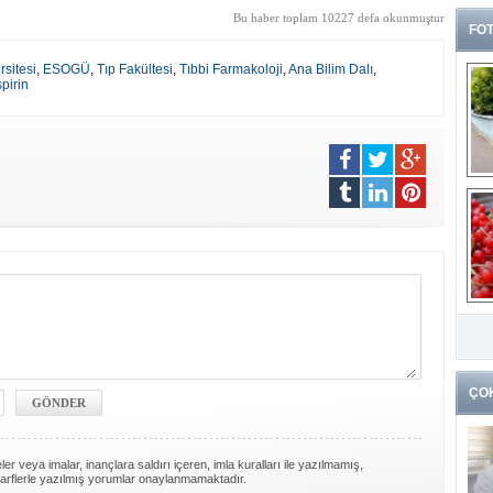
Bu haber toplam 10227 defa okunmuştur
FOT
sitesi
,
ESOGÜ
,
Tıp Fakültesi
,
Tıbbi Farmakoloji
,
Ana Bilim Dalı
,
pirin
G
k
ÇO
er veya imalar, inançlara saldırı içeren, imla kuralları ile yazılmamış,
arflerle yazılmış yorumlar onaylanmamaktadır.