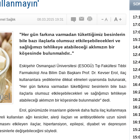
ullanmayın'
SO
17:
nel Sağlık
08.03.2015 19:31
Yaşt
17:
Biyo
17:
"Her gün farkına varmadan tükettiğimiz besinlerin
Doğ
15:
bile bazı ilaçlarla olumsuz etkileşebilecekleri ve
sağlığımızı tehlikeye atabileceği aklımızın bir
Sist
Ve K
14:
köşesinde bulunmalıdır.."
10 B
12:
Aldı
Bini
12:
Eskişehir Osmangazi Üniversitesi (ESOGÜ) Tıp Fakültesi Tıbbi
Olab
12:
Farmakoloji Ana Bilim Dalı Başkanı Prof. Dr. Kevser Erol, ilaç
Bağ 
İlk
17:
kullananlara yediklerine dikkat etmeleri uyarısında bulunarak,
Teşh
Hay
16:
"Her gün farkına varmadan tükettiğimiz besinlerin bile bazı
Baş
Besl
16:
ilaçlarla olumsuz etkileşebilecekleri ve sağlığımızı tehlikeye
Öğel
Fayd
16:
atabileceği aklımızın bir köşesinde bulunmalıdır" dedi.
Yete
16:
Erol, günümüzde insanların giderek daha fazla ilaç kullanmaya
Kaç
Onay
16:
i kullanılan ağrı kesiciler, alerji ilaçları ve antibiyotiklerle uzun süreli
Kul
Düze
16:
şmasını etkileyen ilaçlar, hipertansiyon, epilepsi, diyabet ve depresyon
Kor
Hemş
15:
 besinlerle değişebileceğini söyledi.
Kara
15: