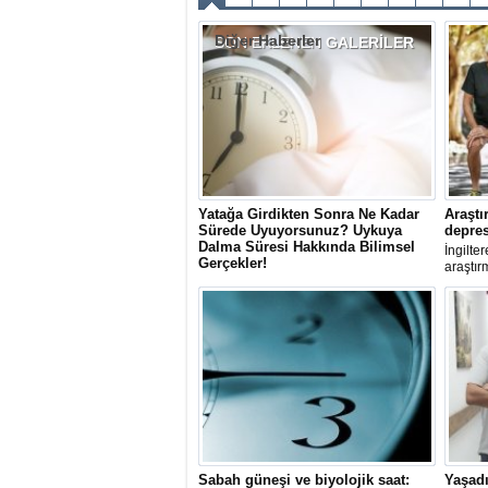
Diğer Haberler
SON EKLENEN
GALERİLER
Yatağa Girdikten Sonra Ne Kadar
Araştı
Sürede Uyuyorsunuz? Uykuya
depres
Dalma Süresi Hakkında Bilimsel
İngilte
Gerçekler!
araştır
Yatağa girdikten sonra uykuya geçiş
belirti
süresi olarak tanımlanan uykuya dalma
etkiler
süresi (sleep latency), uyku kalitesinin
en önemli göstergeleri arasında yer
alıyor.
Sabah güneşi ve biyolojik saat:
Yaşadı