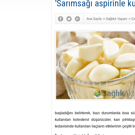
'Sarımsağı aspirinle k
Ana Sayfa
»
Sağlıklı Yaşam
»
Ge
başladığını belirterek, bazı durumlarda kısa sürel
kullanılan kolesterol düşürücüler, kan pıhtıla
tedavisinde kullanılan ilaçların etkilerinin çeşitli