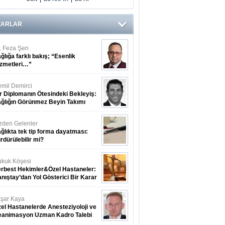
Arasındaki Çift
Yönlü Bağ
Kanıtlandı
ZARLAR
. Feza Şen
ğlığa farklı bakış; “Esenlik
zmetleri…”
mil Demirci
r Diplomanın Ötesindeki Bekleyiş:
ğlığın Görünmez Beyin Takımı
zden Gelenler
ğlıkta tek tip forma dayatması:
rdürülebilir mi?
kuk Köşesi
rbest Hekimler&Özel Hastaneler:
nıştay’dan Yol Gösterici Bir Karar
şar Kaya
el Hastanelerde Anesteziyoloji ve
eanimasyon Uzman Kadro Talebi