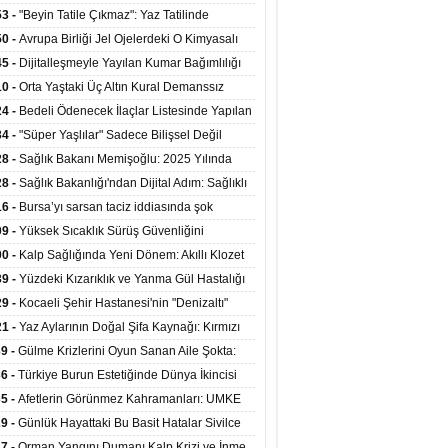
ata Tutundu
edilen Hastaya 9'uncu Çağrıda Nakil Yapıldı
53 -
"Beyin Tatile Çıkmaz": Yaz Tatilinde
nilenlerin Yüzde 39'u Unutulabiliyor
50 -
Avrupa Birliği Jel Ojelerdeki O Kimyasalı
kladı: Kısırlık ve Alerji Riski Uyarısı
45 -
Dijitalleşmeyle Yayılan Kumar Bağımlılığı
i ve Aileyi Yıkıma Uğratıyor
10 -
Orta Yaştaki Üç Altın Kural Demanssız
mı 13 Yıl Uzatabiliyor
24 -
Bedeli Ödenecek İlaçlar Listesinde Yapılan
enlemeler Hakkında Duyuru 2026/30
34 -
"Süper Yaşlılar" Sadece Bilişsel Değil
ksel Olarak da Daha Sağlıklı Yaşıyor
28 -
Sağlık Bakanı Memişoğlu: 2025 Yılında
Bini Aşkın Kişiye Emzirme Eğitimi Verildi
28 -
Sağlık Bakanlığı'ndan Dijital Adım: Sağlıklı
at Merkezlerinde Uzaktan Sağlık Hizmeti
16 -
Bursa’yı sarsan taciz iddiasında şok
ladı
şme!
09 -
Yüksek Sıcaklık Sürüş Güvenliğini
ürüyor: 40 Derecede Güvenli Sürüş Süresi 53
00 -
Kalp Sağlığında Yeni Dönem: Akıllı Klozet
kaya İniyor
ağı 30 Saniyede Ritim Bozukluğunu Tespit
39 -
Yüzdeki Kızarıklık ve Yanma Gül Hastalığı
yor
asea) Belirtisi Olabilir
29 -
Kocaeli Şehir Hastanesi'nin "Denizaltı"
ünümlü Ünitesi Hastalara Umut Oluyor
21 -
Yaz Aylarının Doğal Şifa Kaynağı: Kırmızı
eler Bağışıklığı ve Kalbi Koruyor
39 -
Gülme Krizlerini Oyun Sanan Aile Şokta:
Yaşındaki Çocuk 8 Kez Felç Geçirdi
36 -
Türkiye Burun Estetiğinde Dünya İkincisi
u
35 -
Afetlerin Görünmez Kahramanları: UMKE
 Kadrosuyla Görev Başında
29 -
Günlük Hayattaki Bu Basit Hatalar Sivilce
umunu Tetikliyor
27 -
Orman Yangını Dumanı Kalp Krizi ve İnme