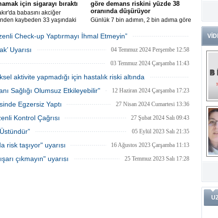
amak için sigarayı bıraktı
göre demans riskini yüzde 38
oranında düşürüyor
Dr
kır'da babasını akciğer
Tü
inden kaybeden 33 yaşındaki
Günlük 7 bin adımın, 2 bin adıma göre
Zo
adir Çaçan, duyduğu acıyı
demans riskini yüzde 38 oranında
rına yaşatmamak için 18 yıldır
düşürdüğü, depresyon, diyabet, kalp
Düzenli Check-up Yaptırmayı İhmal Etmeyin”
VİD
ğı sigarayı bıraktı.
rahatsızlıkları ve kanser kaynaklı ölüm
14 Ağustos 2024 Çarşamba 10:53
Av
k’ Uyarısı
riskini de ciddi oranda azalttığı
04 Temmuz 2024 Perşembe 12:58
He
belirlendi.
03 Temmuz 2024 Çarşamba 11:43
Ç
Ön
ksel aktivite yapmadığı için hastalık riski altında
Me
26 Haziran 2024 Çarşamba 14:13
ı Sağlığı Olumsuz Etkileyebilir"
12 Haziran 2024 Çarşamba 17:23
Fa
(m
inde Egzersiz Yaptı
27 Nisan 2024 Cumartesi 13:36
nli Kontrol Çağrısı
27 Şubat 2024 Salı 09:43
ve
Di
m
Pr
 Üstündür”
05 Eylül 2023 Salı 21:35
 risk taşıyor" uyarısı
16 Ağustos 2023 Çarşamba 11:13
Pr
ışarı çıkmayın" uyarısı
25 Temmuz 2023 Salı 17:28
İ
Ko
ar
Öğ
ko
Dy
U
Da
ar