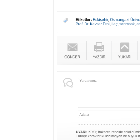
Etiketler:
Eskişehir
,
Osmangazi Üniver
Prof. Dr. Kevser Erol
,
ilaç
,
sarımsak
,
as
UYARI:
Küfür, hakaret, rencide edici cümlel
Türkçe karakter kullanılmayan ve büyük h