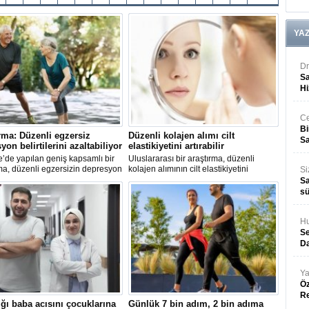
YA
Dr
Sa
Hi
Ce
Bi
rma: Düzenli egzersiz
Düzenli kolajen alımı cilt
Sa
yon belirtilerini azaltabiliyor
elastikiyetini artırabilir
re’de yapılan geniş kapsamlı bir
Uluslararası bir araştırma, düzenli
ma, düzenli egzersizin depresyon
kolajen alımının cilt elastikiyetini
Si
lerini hafifletmede terapiye yakın
artırabildiğini ve kas-iskelet sistemi
Sa
 gösterebildiğini ortaya koydu.
üzerinde olumlu etkiler gösterebildiğini
sü
ortaya koydu.
Hu
Se
Da
Ya
Öz
R
ğı baba acısını çocuklarına
Günlük 7 bin adım, 2 bin adıma