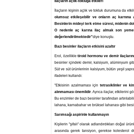
İlaçların açlık-tokluğa etkileri
İlaçların kişinin açlık ve tokluk durumuna da etki
olumsuz etkileşebilir ve onların aç karnına al
Besinlerin mideyi terk etme süresi, midenin do
O nedenle aç karına ilaç almak son yemek
değerlendirilmektedir"
diye konuştu.
Bazı besinler ilaçların etkisini azaltır
Erol, özellikle
tiroid hormonu ve demir ilaçlarını
besinler içindeki demir, kalsiyum, alüminyum gibi 
Süt ve süt ürünlerinin kalsiyum, bütün yeşil yapr
ifadeleri kullandı:
"Etkisinin azalmaması için
tetrasiklinler ve ki
alınmaması önemlidir
. Ayrıca ilaçlar, etkilerini
Bu enzimler de bazı besinler tarafından artırılabi
lahana, karnabahar ve brüksel lahanası gibi besinl
Sarımsağı aspirinle kullanmayın
Kişilerin "şifalı" olarak adlandırdıkları doğal ürü
arasında gerek tansiyon, gerekse kolesterol dü