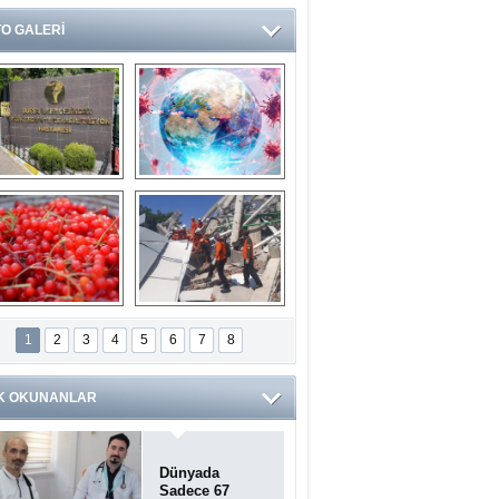
O GALERİ
Ve burası da bir 
14 soruda 
devlet hastanesi
Koronavirüs 
hakkında kendinizi 
test edin...
ilaburu meyvesi 
Endonezya’daki 
anserden koruyor
deprem: Ölü sayısı 
1
2
3
4
5
6
7
8
bin 203'e yükseldi
K OKUNANLAR
Dünyada
Sadece 67