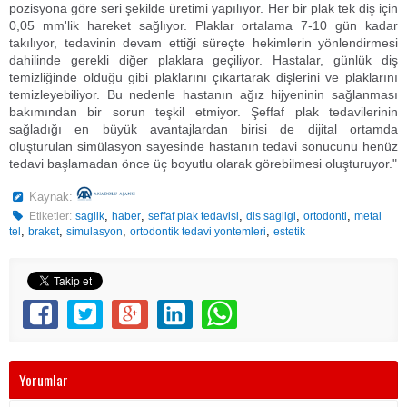
pozisyona göre seri şekilde üretimi yapılıyor. Her bir plak tek diş için
0,05 mm'lik hareket sağlıyor. Plaklar ortalama 7-10 gün kadar
takılıyor, tedavinin devam ettiği süreçte hekimlerin yönlendirmesi
dahilinde gerekli diğer plaklara geçiliyor. Hastalar, günlük diş
temizliğinde olduğu gibi plaklarını çıkartarak dişlerini ve plaklarını
temizleyebiliyor. Bu nedenle hastanın ağız hijyeninin sağlanması
bakımından bir sorun teşkil etmiyor. Şeffaf plak tedavilerinin
sağladığı en büyük avantajlardan birisi de dijital ortamda
oluşturulan simülasyon sayesinde hastanın tedavi sonucunu henüz
tedavi başlamadan önce üç boyutlu olarak görebilmesi oluşturuyor."
Kaynak:
,
,
,
,
,
Etiketler:
saglik
haber
seffaf plak tedavisi
dis sagligi
ortodonti
metal
,
,
,
,
tel
braket
simulasyon
ortodontik tedavi yontemleri
estetik
Yorumlar