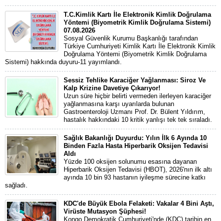
T.C.Kimlik Kartı İle Elektronik Kimlik Doğrulama
Yöntemi (Biyometrik Kimlik Doğrulama Sistemi)
07.08.2026
Sosyal Güvenlik Kurumu Başkanlığı tarafından
Türkiye Cumhuriyeti Kimlik Kartı İle Elektronik Kimlik
Doğrulama Yöntemi (Biyometrik Kimlik Doğrulama
Sistemi) hakkında duyuru-11 yayımlandı.
Sessiz Tehlike Karaciğer Yağlanması: Siroz Ve
Kalp Krizine Davetiye Çıkarıyor!
Uzun süre hiçbir belirti vermeden ilerleyen karaciğer
yağlanmasına karşı uyarılarda bulunan
Gastroenteroloji Uzmanı Prof. Dr. Bülent Yıldırım,
hastalık hakkındaki 10 kritik yanlışı tek tek sıraladı.
Sağlık Bakanlığı Duyurdu: Yılın İlk 6 Ayında 10
Binden Fazla Hasta Hiperbarik Oksijen Tedavisi
Aldı
Yüzde 100 oksijen solunumu esasına dayanan
Hiperbarik Oksijen Tedavisi (HBOT), 2026'nın ilk altı
ayında 10 bin 93 hastanın iyileşme sürecine katkı
sağladı.
KDC'de Büyük Ebola Felaketi: Vakalar 4 Bini Aştı,
Virüste Mutasyon Şüphesi!
Kongo Demokratik Cumhuriyeti'nde (KDC) tarihin en