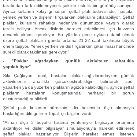
tarafından fark edilemeyecek şekilde estetik bir görünüş sunuyor.
Ayrıca kullanım kolaylığı sunan şeffaf plak tedavisinde, hastalar
yemek yerken ve dişlerini fırçalarken plaklarını çıkarabiliyor. Şeffaf
plaklar, kullanım rahatlığı nedeniyle günümüzde yaygın olarak
tercih ediliyor. Ancak dişlerin hareket edebilmesi için kuvvetin
devamlı olması gerekiyor. Bu yüzden gece uykusu dahil olmak
üzere şeffaf plakların günde ortama 21-22 saat takılması büyük
önem taşıyor. Yemek yerken ve diş fırçalarken çıkarılması haricinde
sürekli olarak takılması gerekiyor."
- "Plaklar ağızdayken günlük aktiviteler rahatlıkla
yapılabiliyor"
Sıla Çağlayan Topal, hastalar plaklar ağızlarındayken günlük
aktivitelerini rahatlıkla gerçekleştirebildiğini belirterek, spor
yaparken ya da yüzerken plakların ağızda kalabildiğini, ayrıca şeffaf
plakların hastaların konuşmasında herhangi bir sorun
oluşturmadığını bildirdi.
Şeffaf plak kullanım sürecinin, diş hekiminin ölçü almasıyla
başladığını dile getiren Topal, şu bilgileri verdi:
"Alınan ölçü 3 boyutlu tarama yöntemiyle bilgisayar ortamına
aktarılıyor ve dişler bilgisayar simülasyonuyla hareket ettirilerek
şeffaf plaklar hazırlanıyor. Dişlerin hareket etmesi istenen