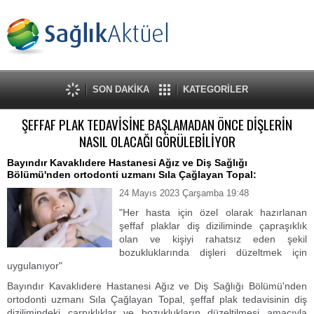
SON DAKİKA
KATEGORİLER
ŞEFFAF PLAK TEDAVİSİNE BAŞLAMADAN ÖNCE DİŞLERİN
NASIL OLACAĞI GÖRÜLEBİLİYOR
Bayındır Kavaklıdere Hastanesi Ağız ve Diş Sağlığı
Bölümü'nden ortodonti uzmanı Sıla Çağlayan Topal:
24 Mayıs 2023 Çarşamba 19:48
"Her hasta için özel olarak hazırlanan
şeffaf plaklar diş diziliminde çapraşıklık
olan ve kişiyi rahatsız eden şekil
bozukluklarında dişleri düzeltmek için
uygulanıyor"
Bayındır Kavaklıdere Hastanesi Ağız ve Diş Sağlığı Bölümü'nden
ortodonti uzmanı Sıla Çağlayan Topal, şeffaf plak tedavisinin diş
dizilimindeki çarpıklıklar ve bozuklukların düzeltilmesi amacıyla