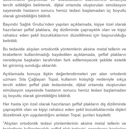
tercih edildiğini belirterek, dijital ortamda oluşturulan simülasyon
sayesinde hastanın sonucu henüz tedavi başlamadan üç boyutlu
olarak görebildiğini bildirdi.
Bayındır Sağlık Grubu'nden yapılan açıklamada, kişiye özel olarak
hazırlanan şeffaf plaklara, diş diziliminde çapraşıklık olan ve kişiyi
rahatsız eden şekil bozukluklarının düzeltilmesi için başvurulduğu
belirtildi.
Bu tedavide alışılan ortodontik yöntemlerin aksine metal tellerin ve
braketlerin kullanılmadığı kaydedilen açıklamada, şeffaf plakların
neredeyse başkaları tarafından fark edilemeyecek şekilde estetik
bir görünüş sunduğu aktarıldı.
Açıklamada konuya ilişkin değerlendirmeleri yer alan ortodenti
uzmanı Sıla Çağlayan Topal, kullanım kolaylığı nedeniyle sıkça
tercih edilen şeffaf plak tedavisinde, dijital ortamda oluşturulan
simülasyon sayesinde hastanın sonucu henüz tedavi başlamadan
üç boyutlu olarak görebildiğini bildirdi.
Her hasta için özel olarak hazırlanan şeffaf plakların diş diziliminde
çapraşıklık olan ve kişiyi rahatsız eden şekil bozukluklarında dişleri
düzeltmek için uygulandığını anlatan Topal, şunları kaydetti:
"Alışılan ortodontik tedavi yöntemlerinin aksine metal tellerin ve
braketlerin kullanılmadığı şeffaf plak tedavisi, neredeyse başkaları