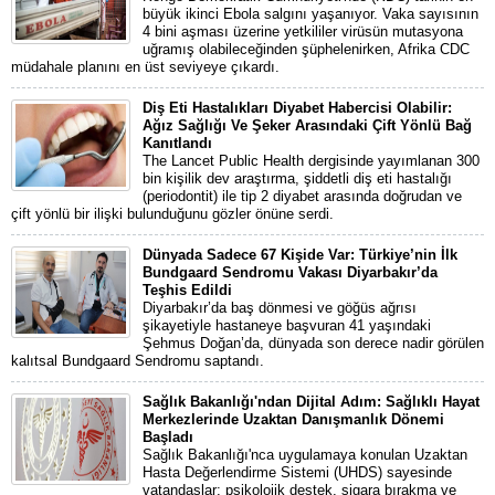
büyük ikinci Ebola salgını yaşanıyor. Vaka sayısının
4 bini aşması üzerine yetkililer virüsün mutasyona
uğramış olabileceğinden şüphelenirken, Afrika CDC
müdahale planını en üst seviyeye çıkardı.
Diş Eti Hastalıkları Diyabet Habercisi Olabilir:
Ağız Sağlığı Ve Şeker Arasındaki Çift Yönlü Bağ
Kanıtlandı
The Lancet Public Health dergisinde yayımlanan 300
bin kişilik dev araştırma, şiddetli diş eti hastalığı
(periodontit) ile tip 2 diyabet arasında doğrudan ve
çift yönlü bir ilişki bulunduğunu gözler önüne serdi.
Dünyada Sadece 67 Kişide Var: Türkiye’nin İlk
Bundgaard Sendromu Vakası Diyarbakır’da
Teşhis Edildi
Diyarbakır’da baş dönmesi ve göğüs ağrısı
şikayetiyle hastaneye başvuran 41 yaşındaki
Şehmus Doğan’da, dünyada son derece nadir görülen
kalıtsal Bundgaard Sendromu saptandı.
Sağlık Bakanlığı'ndan Dijital Adım: Sağlıklı Hayat
Merkezlerinde Uzaktan Danışmanlık Dönemi
Başladı
Sağlık Bakanlığı'nca uygulamaya konulan Uzaktan
Hasta Değerlendirme Sistemi (UHDS) sayesinde
vatandaşlar; psikolojik destek, sigara bırakma ve