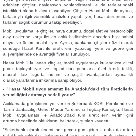
edebilen çiftçiler, navigasyon yönlendirmesi ile de tarlalarındaki
istedikleri alana hızlıca ulaşabiliyor. Çiftçiler Hasat Mobil ile ayrıca,
tarlalarıyla ilgili verimlilik analizleri yapabiliyor, hasar durumunu ve
tarlanın sağlık durumunu takip edebiliyor.
Mobil uygulama ile çiftçiler, hava durumu, doğal afet ve meteorolojik
olay risklerine karşı iletilen anlık bildirimlerle önceden bilgi sahibi
oluyor ve önlemini alabiliyor. Ayrıca, bankanın çiftçilere özel olarak
sunduğu Hasat Kart ile üreticilerin yapacağı yem ve gübre gibi
alışverişlerinde de avantajlı fiyatlar sunuluyor.
Hasat Mobil'i kullanan çiftçiler, mobil uygulamayı kullandıkça dijital
puan toplayabiliyor ve topladıkları puanlarla özel kredi teklifi,
masraf, faiz, sigorta indirimi ve çeşitli avantajlardan ayrıcalıklı
olarak yararlanma imkanına sahip oluyor.
- "Hasat Mobil uygulamamız ile Anadolu’daki tüm üreticilerin
verimliliğini artırmayı hedefliyoruz"
Açıklamada görüşlerine yer verilen Şekerbank KOBİ, Perakende ve
Tarım Bankacılığı Genel Müdür Yardımcısı Tuğbay Kumoğlu, Hasat
Mobil uygulaması ile Anadolu’daki tüm üreticilerin verimliliğini
artırma hedefinde olduklarını belirterek, şunları kaydetti:
"Şekerbank olarak önemi her geçen gün giderek daha da artan
dijital bankacılık ile çiftçilerimizin ihtiyaçlarını çok iyi analiz ediyor ve