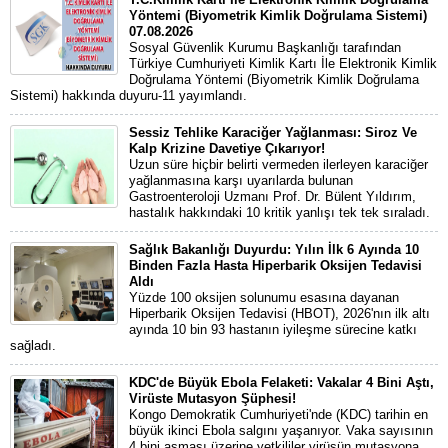
Yöntemi (Biyometrik Kimlik Doğrulama Sistemi)
07.08.2026
Sosyal Güvenlik Kurumu Başkanlığı tarafından
Türkiye Cumhuriyeti Kimlik Kartı İle Elektronik Kimlik
Doğrulama Yöntemi (Biyometrik Kimlik Doğrulama
Sistemi) hakkında duyuru-11 yayımlandı.
Sessiz Tehlike Karaciğer Yağlanması: Siroz Ve
Kalp Krizine Davetiye Çıkarıyor!
Uzun süre hiçbir belirti vermeden ilerleyen karaciğer
yağlanmasına karşı uyarılarda bulunan
Gastroenteroloji Uzmanı Prof. Dr. Bülent Yıldırım,
hastalık hakkındaki 10 kritik yanlışı tek tek sıraladı.
Sağlık Bakanlığı Duyurdu: Yılın İlk 6 Ayında 10
Binden Fazla Hasta Hiperbarik Oksijen Tedavisi
Aldı
Yüzde 100 oksijen solunumu esasına dayanan
Hiperbarik Oksijen Tedavisi (HBOT), 2026'nın ilk altı
ayında 10 bin 93 hastanın iyileşme sürecine katkı
sağladı.
KDC'de Büyük Ebola Felaketi: Vakalar 4 Bini Aştı,
Virüste Mutasyon Şüphesi!
Kongo Demokratik Cumhuriyeti'nde (KDC) tarihin en
büyük ikinci Ebola salgını yaşanıyor. Vaka sayısının
4 bini aşması üzerine yetkililer virüsün mutasyona