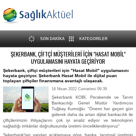
SON DAKİKA
KATEGORİLER
ŞEKERBANK, ÇİFTÇİ MÜŞTERİLERİ İÇİN "HASAT MOBİL"
UYGULAMASINI HAYATA GEÇİRİYOR
Şekerbank, çiftçi müşterileri için "Hasat Mobil" uygulamasını
hayata geçiriyor. Şekerbank Hasat Mobil ile dijital puan
toplayan çiftçiler finansmana avantajlı ulaşacak.
16 Nisan 2022 Cumartesi 09:39
Şekerbank KOBİ, Perakende ve Tarım
Bankacılığı Genel Müdür Yardımcısı
Tuğbay Kumoğlu: "Önemi her geçen gün
giderek daha da artan dijital bankacılık ile
çiftçilerimizin ihtiyaçlarını çok iyi analiz ediyor ve teknolojinin
sağladığı imkânlar doğrultusunda üretimi önceliklendiriyoruz"
Şekerbank'tan yapılan açıklamaya göre, banka, tarımsal üretimin