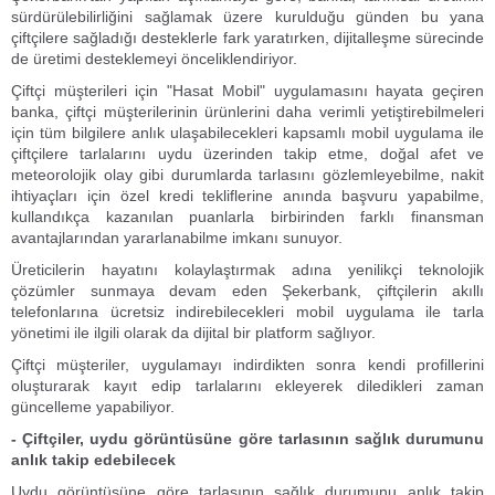
sürdürülebilirliğini sağlamak üzere kurulduğu günden bu yana
çiftçilere sağladığı desteklerle fark yaratırken, dijitalleşme sürecinde
de üretimi desteklemeyi önceliklendiriyor.
Çiftçi müşterileri için "Hasat Mobil" uygulamasını hayata geçiren
banka, çiftçi müşterilerinin ürünlerini daha verimli yetiştirebilmeleri
için tüm bilgilere anlık ulaşabilecekleri kapsamlı mobil uygulama ile
çiftçilere tarlalarını uydu üzerinden takip etme, doğal afet ve
meteorolojik olay gibi durumlarda tarlasını gözlemleyebilme, nakit
ihtiyaçları için özel kredi tekliflerine anında başvuru yapabilme,
kullandıkça kazanılan puanlarla birbirinden farklı finansman
avantajlarından yararlanabilme imkanı sunuyor.
Üreticilerin hayatını kolaylaştırmak adına yenilikçi teknolojik
çözümler sunmaya devam eden Şekerbank, çiftçilerin akıllı
telefonlarına ücretsiz indirebilecekleri mobil uygulama ile tarla
yönetimi ile ilgili olarak da dijital bir platform sağlıyor.
Çiftçi müşteriler, uygulamayı indirdikten sonra kendi profillerini
oluşturarak kayıt edip tarlalarını ekleyerek diledikleri zaman
güncelleme yapabiliyor.
- Çiftçiler, uydu görüntüsüne göre tarlasının sağlık durumunu
anlık takip edebilecek
Uydu görüntüsüne göre tarlasının sağlık durumunu anlık takip