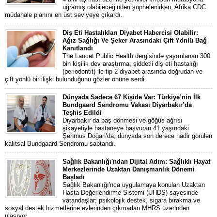
uğramış olabileceğinden şüphelenirken, Afrika CDC
müdahale planını en üst seviyeye çıkardı.
Diş Eti Hastalıkları Diyabet Habercisi Olabilir:
Ağız Sağlığı Ve Şeker Arasındaki Çift Yönlü Bağ
Kanıtlandı
The Lancet Public Health dergisinde yayımlanan 300
bin kişilik dev araştırma, şiddetli diş eti hastalığı
(periodontit) ile tip 2 diyabet arasında doğrudan ve
çift yönlü bir ilişki bulunduğunu gözler önüne serdi.
Dünyada Sadece 67 Kişide Var: Türkiye’nin İlk
Bundgaard Sendromu Vakası Diyarbakır’da
Teşhis Edildi
Diyarbakır’da baş dönmesi ve göğüs ağrısı
şikayetiyle hastaneye başvuran 41 yaşındaki
Şehmus Doğan’da, dünyada son derece nadir görülen
kalıtsal Bundgaard Sendromu saptandı.
Sağlık Bakanlığı'ndan Dijital Adım: Sağlıklı Hayat
Merkezlerinde Uzaktan Danışmanlık Dönemi
Başladı
Sağlık Bakanlığı'nca uygulamaya konulan Uzaktan
Hasta Değerlendirme Sistemi (UHDS) sayesinde
vatandaşlar; psikolojik destek, sigara bırakma ve
sosyal destek hizmetlerine evlerinden çıkmadan MHRS üzerinden
ulaşıyor.