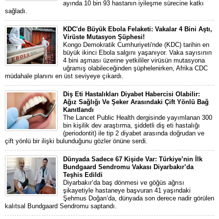
ayında 10 bin 93 hastanın iyileşme sürecine katkı
sağladı.
KDC'de Büyük Ebola Felaketi: Vakalar 4 Bini Aştı,
Virüste Mutasyon Şüphesi!
Kongo Demokratik Cumhuriyeti'nde (KDC) tarihin en
büyük ikinci Ebola salgını yaşanıyor. Vaka sayısının
4 bini aşması üzerine yetkililer virüsün mutasyona
uğramış olabileceğinden şüphelenirken, Afrika CDC
müdahale planını en üst seviyeye çıkardı.
Diş Eti Hastalıkları Diyabet Habercisi Olabilir:
Ağız Sağlığı Ve Şeker Arasındaki Çift Yönlü Bağ
Kanıtlandı
The Lancet Public Health dergisinde yayımlanan 300
bin kişilik dev araştırma, şiddetli diş eti hastalığı
(periodontit) ile tip 2 diyabet arasında doğrudan ve
çift yönlü bir ilişki bulunduğunu gözler önüne serdi.
Dünyada Sadece 67 Kişide Var: Türkiye’nin İlk
Bundgaard Sendromu Vakası Diyarbakır’da
Teşhis Edildi
Diyarbakır’da baş dönmesi ve göğüs ağrısı
şikayetiyle hastaneye başvuran 41 yaşındaki
Şehmus Doğan’da, dünyada son derece nadir görülen
kalıtsal Bundgaard Sendromu saptandı.