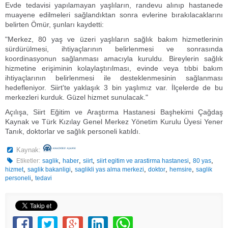
Evde tedavisi yapılamayan yaşlıların, randevu alınıp hastanede
muayene edilmeleri sağlandıktan sonra evlerine bırakılacaklarını
belirten Ömür, şunları kaydetti:
"Merkez, 80 yaş ve üzeri yaşlıların sağlık bakım hizmetlerinin
sürdürülmesi, ihtiyaçlarının belirlenmesi ve sonrasında
koordinasyonun sağlanması amacıyla kuruldu. Bireylerin sağlık
hizmetine erişiminin kolaylaştırılması, evinde veya tıbbi bakım
ihtiyaçlarının belirlenmesi ile desteklenmesinin sağlanması
hedefleniyor. Siirt'te yaklaşık 3 bin yaşlımız var. İlçelerde de bu
merkezleri kurduk. Güzel hizmet sunulacak."
Açılışa, Siirt Eğitim ve Araştırma Hastanesi Başhekimi Çağdaş
Kaynak ve Türk Kızılay Genel Merkez Yönetim Kurulu Üyesi Yener
Tanık, doktorlar ve sağlık personeli katıldı.
Kaynak:
,
,
,
,
,
Etiketler:
saglik
haber
siirt
siirt egitim ve arastirma hastanesi
80 yas
,
,
,
,
,
hizmet
saglik bakanligi
saglikli yas alma merkezi
doktor
hemsire
saglik
,
personeli
tedavi