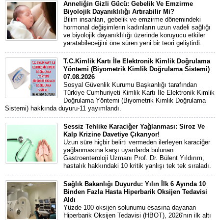
Anneliğin Gizli Gücü: Gebelik Ve Emzirme
Biyolojik Dayanıklılığı Artırabilir Mi?
Bilim insanları, gebelik ve emzirme dönemindeki
hormonal değişimlerin kadınların uzun vadeli sağlığı
ve biyolojik dayanıklılığı üzerinde koruyucu etkiler
yaratabileceğini öne süren yeni bir teori geliştirdi.
T.C.Kimlik Kartı İle Elektronik Kimlik Doğrulama
Yöntemi (Biyometrik Kimlik Doğrulama Sistemi)
07.08.2026
Sosyal Güvenlik Kurumu Başkanlığı tarafından
Türkiye Cumhuriyeti Kimlik Kartı İle Elektronik Kimlik
Doğrulama Yöntemi (Biyometrik Kimlik Doğrulama
Sistemi) hakkında duyuru-11 yayımlandı.
Sessiz Tehlike Karaciğer Yağlanması: Siroz Ve
Kalp Krizine Davetiye Çıkarıyor!
Uzun süre hiçbir belirti vermeden ilerleyen karaciğer
yağlanmasına karşı uyarılarda bulunan
Gastroenteroloji Uzmanı Prof. Dr. Bülent Yıldırım,
hastalık hakkındaki 10 kritik yanlışı tek tek sıraladı.
Sağlık Bakanlığı Duyurdu: Yılın İlk 6 Ayında 10
Binden Fazla Hasta Hiperbarik Oksijen Tedavisi
Aldı
Yüzde 100 oksijen solunumu esasına dayanan
Hiperbarik Oksijen Tedavisi (HBOT), 2026'nın ilk altı