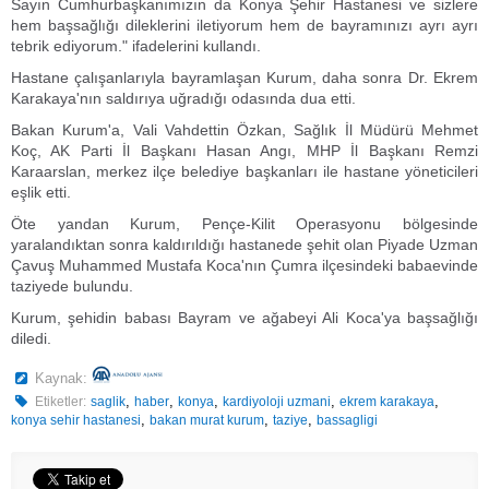
Sayın Cumhurbaşkanımızın da Konya Şehir Hastanesi ve sizlere
hem başsağlığı dileklerini iletiyorum hem de bayramınızı ayrı ayrı
tebrik ediyorum." ifadelerini kullandı.
Hastane çalışanlarıyla bayramlaşan Kurum, daha sonra Dr. Ekrem
Karakaya'nın saldırıya uğradığı odasında dua etti.
Bakan Kurum'a, Vali Vahdettin Özkan, Sağlık İl Müdürü Mehmet
Koç, AK Parti İl Başkanı Hasan Angı, MHP İl Başkanı Remzi
Karaarslan, merkez ilçe belediye başkanları ile hastane yöneticileri
eşlik etti.
Öte yandan Kurum, Pençe-Kilit Operasyonu bölgesinde
yaralandıktan sonra kaldırıldığı hastanede şehit olan Piyade Uzman
Çavuş Muhammed Mustafa Koca'nın Çumra ilçesindeki babaevinde
taziyede bulundu.
Kurum, şehidin babası Bayram ve ağabeyi Ali Koca'ya başsağlığı
diledi.
Kaynak:
,
,
,
,
,
Etiketler:
saglik
haber
konya
kardiyoloji uzmani
ekrem karakaya
,
,
,
konya sehir hastanesi
bakan murat kurum
taziye
bassagligi