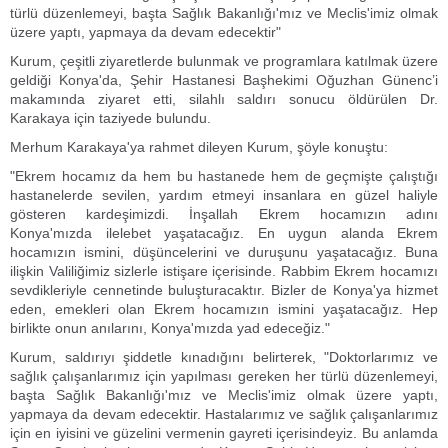
türlü düzenlemeyi, başta Sağlık Bakanlığı'mız ve Meclis'imiz olmak
üzere yaptı, yapmaya da devam edecektir"
Kurum, çeşitli ziyaretlerde bulunmak ve programlara katılmak üzere
geldiği Konya'da, Şehir Hastanesi Başhekimi Oğuzhan Günenc’i
makamında ziyaret etti, silahlı saldırı sonucu öldürülen Dr.
Karakaya için taziyede bulundu.
Merhum Karakaya'ya rahmet dileyen Kurum, şöyle konuştu:
"Ekrem hocamız da hem bu hastanede hem de geçmişte çalıştığı
hastanelerde sevilen, yardım etmeyi insanlara en güzel haliyle
gösteren kardeşimizdi. İnşallah Ekrem hocamızın adını
Konya'mızda ilelebet yaşatacağız. En uygun alanda Ekrem
hocamızın ismini, düşüncelerini ve duruşunu yaşatacağız. Buna
ilişkin Valiliğimiz sizlerle istişare içerisinde. Rabbim Ekrem hocamızı
sevdikleriyle cennetinde buluşturacaktır. Bizler de Konya'ya hizmet
eden, emekleri olan Ekrem hocamızın ismini yaşatacağız. Hep
birlikte onun anılarını, Konya'mızda yad edeceğiz."
Kurum, saldırıyı şiddetle kınadığını belirterek, "Doktorlarımız ve
sağlık çalışanlarımız için yapılması gereken her türlü düzenlemeyi,
başta Sağlık Bakanlığı'mız ve Meclis'imiz olmak üzere yaptı,
yapmaya da devam edecektir. Hastalarımız ve sağlık çalışanlarımız
için en iyisini ve güzelini vermenin gayreti içerisindeyiz. Bu anlamda