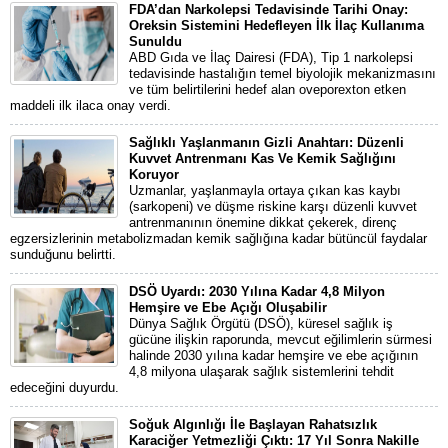
FDA’dan Narkolepsi Tedavisinde Tarihi Onay:
Oreksin Sistemini Hedefleyen İlk İlaç Kullanıma
Sunuldu
ABD Gıda ve İlaç Dairesi (FDA), Tip 1 narkolepsi
tedavisinde hastalığın temel biyolojik mekanizmasını
ve tüm belirtilerini hedef alan oveporexton etken
maddeli ilk ilaca onay verdi.
Sağlıklı Yaşlanmanın Gizli Anahtarı: Düzenli
Kuvvet Antrenmanı Kas Ve Kemik Sağlığını
Koruyor
Uzmanlar, yaşlanmayla ortaya çıkan kas kaybı
(sarkopeni) ve düşme riskine karşı düzenli kuvvet
antrenmanının önemine dikkat çekerek, direnç
egzersizlerinin metabolizmadan kemik sağlığına kadar bütüncül faydalar
sunduğunu belirtti.
DSÖ Uyardı: 2030 Yılına Kadar 4,8 Milyon
Hemşire ve Ebe Açığı Oluşabilir
Dünya Sağlık Örgütü (DSÖ), küresel sağlık iş
gücüne ilişkin raporunda, mevcut eğilimlerin sürmesi
halinde 2030 yılına kadar hemşire ve ebe açığının
4,8 milyona ulaşarak sağlık sistemlerini tehdit
edeceğini duyurdu.
Soğuk Algınlığı İle Başlayan Rahatsızlık
Karaciğer Yetmezliği Çıktı: 17 Yıl Sonra Nakille