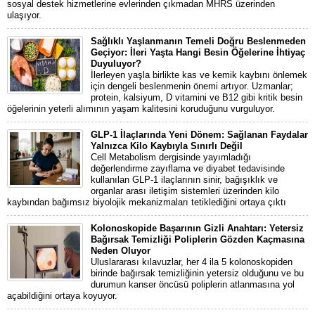
sosyal destek hizmetlerine evlerinden çıkmadan MHRS üzerinden
ulaşıyor.
Sağlıklı Yaşlanmanın Temeli Doğru Beslenmeden
Geçiyor: İleri Yaşta Hangi Besin Öğelerine İhtiyaç
Duyuluyor?
İlerleyen yaşla birlikte kas ve kemik kaybını önlemek
için dengeli beslenmenin önemi artıyor. Uzmanlar;
protein, kalsiyum, D vitamini ve B12 gibi kritik besin
öğelerinin yeterli alımının yaşam kalitesini koruduğunu vurguluyor.
GLP-1 İlaçlarında Yeni Dönem: Sağlanan Faydalar
Yalnızca Kilo Kaybıyla Sınırlı Değil
Cell Metabolism dergisinde yayımladığı
değerlendirme zayıflama ve diyabet tedavisinde
kullanılan GLP-1 ilaçlarının sinir, bağışıklık ve
organlar arası iletişim sistemleri üzerinden kilo
kaybından bağımsız biyolojik mekanizmaları tetiklediğini ortaya çıktı
Kolonoskopide Başarının Gizli Anahtarı: Yetersiz
Bağırsak Temizliği Poliplerin Gözden Kaçmasına
Neden Oluyor
Uluslararası kılavuzlar, her 4 ila 5 kolonoskopiden
birinde bağırsak temizliğinin yetersiz olduğunu ve bu
durumun kanser öncüsü poliplerin atlanmasına yol
açabildiğini ortaya koyuyor.