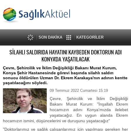
SON DAKİKA
KATEGORİLER
SİLAHLI SALDIRIDA HAYATINI KAYBEDEN DOKTORUN ADI
KONYA'DA YAŞATILACAK
Çevre, Şehircilik ve İklim Değişikliği Bakanı Murat Kurum,
Konya Şehir Hastanesinde görevi başında silahlı saldırı
sonucu öldürülen Uzman Dr. Ekrem Karakaya'nın adının kentte
yaşatılacağını söyledi.
09 Temmuz 2022 Cumartesi 15:19
Çevre, Şehircilik ve İklim Değişikliği
Bakanı Murat Kurum: "İnşallah Ekrem
hocamızın adını Konya'mızda ilelebet
yaşatacağız. En uygun alanda Ekrem
hocamızın ismini, düşüncelerini ve duruşunu yaşatacağız"
"Doktorlarımız ve sağlık çalışanlarımız için yapılması gereken her