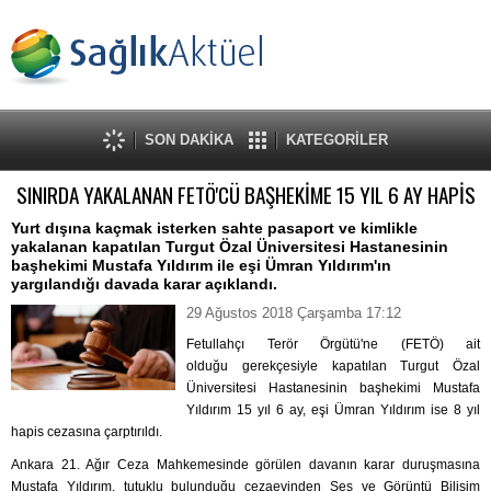
SON DAKİKA
KATEGORİLER
SINIRDA YAKALANAN FETÖ'CÜ BAŞHEKİME 15 YIL 6 AY HAPİS
Yurt dışına kaçmak isterken sahte pasaport ve kimlikle
yakalanan kapatılan Turgut Özal Üniversitesi Hastanesinin
başhekimi Mustafa Yıldırım ile eşi Ümran Yıldırım'ın
yargılandığı davada karar açıklandı.
29 Ağustos 2018 Çarşamba 17:12
Fetullahçı Terör Örgütü'ne (FETÖ) ait
olduğu gerekçesiyle kapatılan Turgut Özal
Üniversitesi Hastanesinin başhekimi Mustafa
Yıldırım 15 yıl 6 ay, eşi Ümran Yıldırım ise 8 yıl
hapis cezasına çarptırıldı.
Ankara 21. Ağır Ceza Mahkemesinde görülen davanın karar duruşmasına
Mustafa Yıldırım, tutuklu bulunduğu cezaevinden Ses ve Görüntü Bilişim