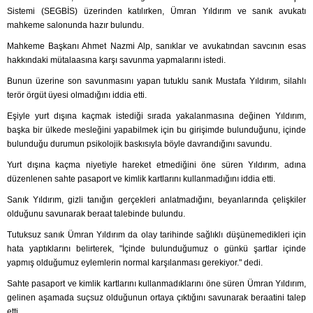
Sistemi (SEGBİS) üzerinden katılırken, Ümran Yıldırım ve sanık avukatı
mahkeme salonunda hazır bulundu.
Mahkeme Başkanı Ahmet Nazmi Alp, sanıklar ve avukatından savcının esas
hakkındaki mütalaasına karşı savunma yapmalarını istedi.
Bunun üzerine son savunmasını yapan tutuklu sanık Mustafa Yıldırım, silahlı
terör örgüt üyesi olmadığını iddia etti.
Eşiyle yurt dışına kaçmak istediği sırada yakalanmasına değinen Yıldırım,
başka bir ülkede mesleğini yapabilmek için bu girişimde bulunduğunu, içinde
bulunduğu durumun psikolojik baskısıyla böyle davrandığını savundu.
Yurt dışına kaçma niyetiyle hareket etmediğini öne süren Yıldırım, adına
düzenlenen sahte pasaport ve kimlik kartlarını kullanmadığını iddia etti.
Sanık Yıldırım, gizli tanığın gerçekleri anlatmadığını, beyanlarında çelişkiler
olduğunu savunarak beraat talebinde bulundu.
Tutuksuz sanık Ümran Yıldırım da olay tarihinde sağlıklı düşünemedikleri için
hata yaptıklarını belirterek, "İçinde bulunduğumuz o günkü şartlar içinde
yapmış olduğumuz eylemlerin normal karşılanması gerekiyor." dedi.
Sahte pasaport ve kimlik kartlarını kullanmadıklarını öne süren Ümran Yıldırım,
gelinen aşamada suçsuz olduğunun ortaya çıktığını savunarak beraatini talep
etti.