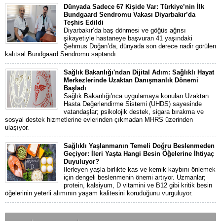
Dünyada Sadece 67 Kişide Var: Türkiye’nin İlk
Bundgaard Sendromu Vakası Diyarbakır’da
Teşhis Edildi
Diyarbakır’da baş dönmesi ve göğüs ağrısı
şikayetiyle hastaneye başvuran 41 yaşındaki
Şehmus Doğan’da, dünyada son derece nadir görülen
kalıtsal Bundgaard Sendromu saptandı.
Sağlık Bakanlığı'ndan Dijital Adım: Sağlıklı Hayat
Merkezlerinde Uzaktan Danışmanlık Dönemi
Başladı
Sağlık Bakanlığı'nca uygulamaya konulan Uzaktan
Hasta Değerlendirme Sistemi (UHDS) sayesinde
vatandaşlar; psikolojik destek, sigara bırakma ve
sosyal destek hizmetlerine evlerinden çıkmadan MHRS üzerinden
ulaşıyor.
Sağlıklı Yaşlanmanın Temeli Doğru Beslenmeden
Geçiyor: İleri Yaşta Hangi Besin Öğelerine İhtiyaç
Duyuluyor?
İlerleyen yaşla birlikte kas ve kemik kaybını önlemek
için dengeli beslenmenin önemi artıyor. Uzmanlar;
protein, kalsiyum, D vitamini ve B12 gibi kritik besin
öğelerinin yeterli alımının yaşam kalitesini koruduğunu vurguluyor.