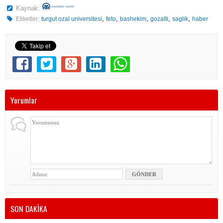
Kaynak:
,
,
,
,
,
Etiketler:
turgut ozal universitesi
feto
bashekim
gozalti
saglik
haber
Yorumlar
SON DAKİKA