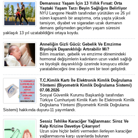
Demanssız Yaşam İçin 13 Yıllık Fırsat: Orta
Yaştaki Yaşam Tarzı Beyin Sağlığını Belirliyor
NYU Langone Health tarafından yürütülen ve 26 yıl
süren kapsamlı bir araştırma, orta yaşta yüksek
tansiyon, diyabet ve sigaradan uzak durmanın
demans gelişmeden geçirilen yaşam süresini
yaklaşık 13 yıl uzatabildiğini ortaya koydu.
Anneliğin Gizli Gücü: Gebelik Ve Emzirme
Biyolojik Dayanıklılığı Artırabilir Mi?
Bilim insanları, gebelik ve emzirme dönemindeki
hormonal değişimlerin kadınların uzun vadeli sağlığı
ve biyolojik dayanıklılığı üzerinde koruyucu etkiler
yaratabileceğini öne süren yeni bir teori geliştirdi.
T.C.Kimlik Kartı İle Elektronik Kimlik Doğrulama
Yöntemi (Biyometrik Kimlik Doğrulama Sistemi)
07.08.2026
Sosyal Güvenlik Kurumu Başkanlığı tarafından
Türkiye Cumhuriyeti Kimlik Kartı İle Elektronik Kimlik
Doğrulama Yöntemi (Biyometrik Kimlik Doğrulama
Sistemi) hakkında duyuru-11 yayımlandı.
Sessiz Tehlike Karaciğer Yağlanması: Siroz Ve
Kalp Krizine Davetiye Çıkarıyor!
Uzun süre hiçbir belirti vermeden ilerleyen karaciğer
yağlanmasına karşı uyarılarda bulunan