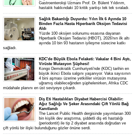
Gastroenteroloji Uzmanı Prof. Dr. Bülent Yıldırım,
hastalık hakkındaki 10 kritik yanlışı tek tek sıraladı.
Sağlık Bakanlığı Duyurdu: Yılın İlk 6 Ayında 10
Binden Fazla Hasta Hiperbarik Oksijen Tedavisi
Aldı
Yüzde 100 oksijen solunumu esasına dayanan
Hiperbarik Oksijen Tedavisi (HBOT), 2026'nın ilk altı
ayında 10 bin 93 hastanın iyileşme sürecine katkı
sağladı.
KDC'de Büyük Ebola Felaketi: Vakalar 4 Bini Aştı,
Virüste Mutasyon Şüphesi!
Kongo Demokratik Cumhuriyeti'nde (KDC) tarihin en
büyük ikinci Ebola salgını yaşanıyor. Vaka sayısının
4 bini aşması üzerine yetkililer virüsün mutasyona
uğramış olabileceğinden şüphelenirken, Afrika CDC
müdahale planını en üst seviyeye çıkardı.
Diş Eti Hastalıkları Diyabet Habercisi Olabilir:
Ağız Sağlığı Ve Şeker Arasındaki Çift Yönlü Bağ
Kanıtlandı
The Lancet Public Health dergisinde yayımlanan 300
bin kişilik dev araştırma, şiddetli diş eti hastalığı
(periodontit) ile tip 2 diyabet arasında doğrudan ve
çift yönlü bir ilişki bulunduğunu gözler önüne serdi.