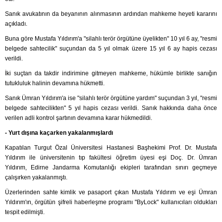
Sanık avukatının da beyanının alınmasının ardından mahkeme heyeti kararını
açıkladı.
Buna göre Mustafa Yıldırım'a "silahlı terör örgütüne üyelikten" 10 yıl 6 ay, "resmi
belgede sahtecilik" suçundan da 5 yıl olmak üzere 15 yıl 6 ay hapis cezası
verildi.
İki suçtan da takdir indirimine gitmeyen mahkeme, hükümle birlikte sanığın
tutukluluk halinin devamına hükmetti.
Sanık Ümran Yıldırım'a ise "silahlı terör örgütüne yardım" suçundan 3 yıl, "resmi
belgede sahtecilikten" 5 yıl hapis cezası verildi. Sanık hakkında daha önce
verilen adli kontrol şartının devamına karar hükmedildi.
- Yurt dışına kaçarken yakalanmışlardı
Kapatılan Turgut Özal Üniversitesi Hastanesi Başhekimi Prof. Dr. Mustafa
Yıldırım ile üniversitenin tıp fakültesi öğretim üyesi eşi Doç. Dr. Ümran
Yıldırım, Edirne Jandarma Komutanlığı ekipleri tarafından sınırı geçmeye
çalışırken yakalanmıştı.
Üzerlerinden sahte kimlik ve pasaport çıkan Mustafa Yıldırım ve eşi Ümran
Yıldırım'ın, örgütün şifreli haberleşme programı "ByLock" kullanıcıları oldukları
tespit edilmişti.​