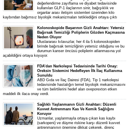
değerlendirme zayıflama ve diyabet tedavisinde
kullanılan GLP-1 ilaçlarının sinir, bağışıklık ve
organlar arası iletişim sistemleri üzerinden kilo
kaybından bağımsız biyolojik mekanizmaları tetiklediğini ortaya çıktı
Kolonoskopide Başarının Gizli Anahtarı: Yetersiz
Bağırsak Temizliği Poliplerin Gözden Kaçmasına
Neden Oluyor
Uluslararası kılavuzlar, her 4 ila 5 kolonoskopiden
birinde bağırsak temizliğinin yetersiz olduğunu ve bu
durumun kanser öncüsü poliplerin atlanmasına yol
açabildiğini ortaya koyuyor.
FDA’dan Narkolepsi Tedavisinde Tarihi Onay:
Oreksin Sistemini Hedefleyen İlk İlaç Kullanıma
Sunuldu
ABD Gıda ve İlaç Dairesi (FDA), Tip 1 narkolepsi
tedavisinde hastalığın temel biyolojik mekanizmasını
ve tüm belirtilerini hedef alan oveporexton etken
maddeli ilk ilaca onay verdi.
Sağlıklı Yaşlanmanın Gizli Anahtarı: Düzenli
Kuvvet Antrenmanı Kas Ve Kemik Sağlığını
Koruyor
Uzmanlar, yaşlanmayla ortaya çıkan kas kaybı
(sarkopeni) ve düşme riskine karşı düzenli kuvvet
antrenmanının önemine dikkat çekerek, direnç