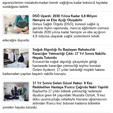
egzersizlerinin metabolizmadan kemik sağlığına kadar bütüncül faydalar
sunduğunu belirtti.
DSÖ Uyardı: 2030 Yılına Kadar 4,8 Milyon
Hemşire ve Ebe Açığı Oluşabilir
Dünya Sağlık Örgütü (DSÖ), küresel sağlık iş
gücüne ilişkin raporunda, mevcut eğilimlerin sürmesi
halinde 2030 yılına kadar hemşire ve ebe açığının
4,8 milyona ulaşarak sağlık sistemlerini tehdit
edeceğini duyurdu.
Soğuk Algınlığı İle Başlayan Rahatsızlık
Karaciğer Yetmezliği Çıktı: 17 Yıl Sonra Nakille
Hayata Tutundu
Erzurum'da soğuk algınlığı şikayetiyle gittiği
hastanede karaciğer yetmezliği teşhisi konulan
Özlem Aydemir, 17 yıldır beklediği müjdeli habere
kadavradan yapılan başarılı nakille kavuştu.
17 Yıl Sonra Gelen Güzel Haber: 8 Kez
Reddedilen Hastaya 9'uncu Çağrıda Nakil Yapıldı
Bayburt'ta 17 yıldır böbrek yetmezliği nedeniyle
diyalize giren 64 yaşındaki Mustafa Öztürk, 8 kez
doku uyumsuzluğu sebebiyle hüsrana uğramasının
ardından 9'uncu kez bulunan kadavra böbrekle
yeniden hayata tutundu.