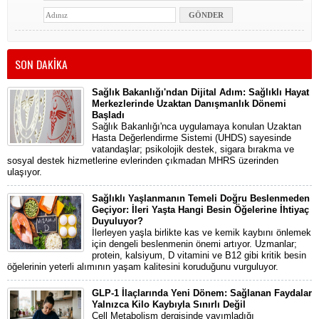
SON DAKİKA
Sağlık Bakanlığı'ndan Dijital Adım: Sağlıklı Hayat
Merkezlerinde Uzaktan Danışmanlık Dönemi
Başladı
Sağlık Bakanlığı'nca uygulamaya konulan Uzaktan
Hasta Değerlendirme Sistemi (UHDS) sayesinde
vatandaşlar; psikolojik destek, sigara bırakma ve
sosyal destek hizmetlerine evlerinden çıkmadan MHRS üzerinden
ulaşıyor.
Sağlıklı Yaşlanmanın Temeli Doğru Beslenmeden
Geçiyor: İleri Yaşta Hangi Besin Öğelerine İhtiyaç
Duyuluyor?
İlerleyen yaşla birlikte kas ve kemik kaybını önlemek
için dengeli beslenmenin önemi artıyor. Uzmanlar;
protein, kalsiyum, D vitamini ve B12 gibi kritik besin
öğelerinin yeterli alımının yaşam kalitesini koruduğunu vurguluyor.
GLP-1 İlaçlarında Yeni Dönem: Sağlanan Faydalar
Yalnızca Kilo Kaybıyla Sınırlı Değil
Cell Metabolism dergisinde yayımladığı