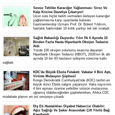
Sessiz Tehlike Karaciğer Yağlanması: Siroz Ve
Kalp Krizine Davetiye Çıkarıyor!
Uzun süre hiçbir belirti vermeden ilerleyen karaciğer
yağlanmasına karşı uyarılarda bulunan
Gastroenteroloji Uzmanı Prof. Dr. Bülent Yıldırım,
hastalık hakkındaki 10 kritik yanlışı tek tek sıraladı.
Sağlık Bakanlığı Duyurdu: Yılın İlk 6 Ayında 10
Binden Fazla Hasta Hiperbarik Oksijen Tedavisi
Aldı
Yüzde 100 oksijen solunumu esasına dayanan
Hiperbarik Oksijen Tedavisi (HBOT), 2026'nın ilk altı
ayında 10 bin 93 hastanın iyileşme sürecine katkı
sağladı.
KDC'de Büyük Ebola Felaketi: Vakalar 4 Bini Aştı,
Virüste Mutasyon Şüphesi!
Kongo Demokratik Cumhuriyeti'nde (KDC) tarihin en
büyük ikinci Ebola salgını yaşanıyor. Vaka sayısının
4 bini aşması üzerine yetkililer virüsün mutasyona
uğramış olabileceğinden şüphelenirken, Afrika CDC
müdahale planını en üst seviyeye çıkardı.
Diş Eti Hastalıkları Diyabet Habercisi Olabilir:
Ağız Sağlığı Ve Şeker Arasındaki Çift Yönlü Bağ
Kanıtlandı