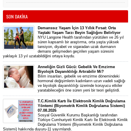
SON DAKİKA
Demanssız Yaşam İçin 13 Yıllık Fırsat: Orta
Yaştaki Yaşam Tarzı Beyin Sağlığını Belirliyor
NYU Langone Health tarafından yürütülen ve 26 yıl
süren kapsamlı bir araştırma, orta yaşta yüksek
tansiyon, diyabet ve sigaradan uzak durmanın
demans gelişmeden geçirilen yaşam süresini
yaklaşık 13 yıl uzatabildiğini ortaya koydu.
Anneliğin Gizli Gücü: Gebelik Ve Emzirme
Biyolojik Dayanıklılığı Artırabilir Mi?
Bilim insanları, gebelik ve emzirme dönemindeki
hormonal değişimlerin kadınların uzun vadeli sağlığı
ve biyolojik dayanıklılığı üzerinde koruyucu etkiler
yaratabileceğini öne süren yeni bir teori geliştirdi.
T.C.Kimlik Kartı İle Elektronik Kimlik Doğrulama
Yöntemi (Biyometrik Kimlik Doğrulama Sistemi)
07.08.2026
Sosyal Güvenlik Kurumu Başkanlığı tarafından
Türkiye Cumhuriyeti Kimlik Kartı İle Elektronik Kimlik
Doğrulama Yöntemi (Biyometrik Kimlik Doğrulama
Sistemi) hakkında duyuru-11 yayımlandı.