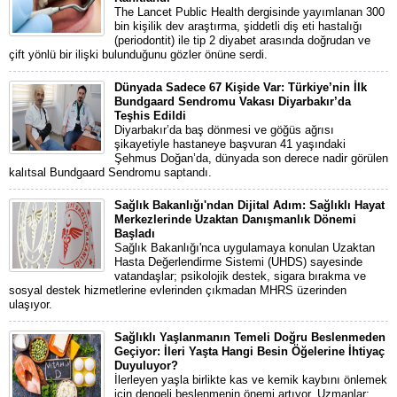
The Lancet Public Health dergisinde yayımlanan 300
bin kişilik dev araştırma, şiddetli diş eti hastalığı
(periodontit) ile tip 2 diyabet arasında doğrudan ve
çift yönlü bir ilişki bulunduğunu gözler önüne serdi.
Dünyada Sadece 67 Kişide Var: Türkiye’nin İlk
Bundgaard Sendromu Vakası Diyarbakır’da
Teşhis Edildi
Diyarbakır’da baş dönmesi ve göğüs ağrısı
şikayetiyle hastaneye başvuran 41 yaşındaki
Şehmus Doğan’da, dünyada son derece nadir görülen
kalıtsal Bundgaard Sendromu saptandı.
Sağlık Bakanlığı'ndan Dijital Adım: Sağlıklı Hayat
Merkezlerinde Uzaktan Danışmanlık Dönemi
Başladı
Sağlık Bakanlığı'nca uygulamaya konulan Uzaktan
Hasta Değerlendirme Sistemi (UHDS) sayesinde
vatandaşlar; psikolojik destek, sigara bırakma ve
sosyal destek hizmetlerine evlerinden çıkmadan MHRS üzerinden
ulaşıyor.
Sağlıklı Yaşlanmanın Temeli Doğru Beslenmeden
Geçiyor: İleri Yaşta Hangi Besin Öğelerine İhtiyaç
Duyuluyor?
İlerleyen yaşla birlikte kas ve kemik kaybını önlemek
için dengeli beslenmenin önemi artıyor. Uzmanlar;