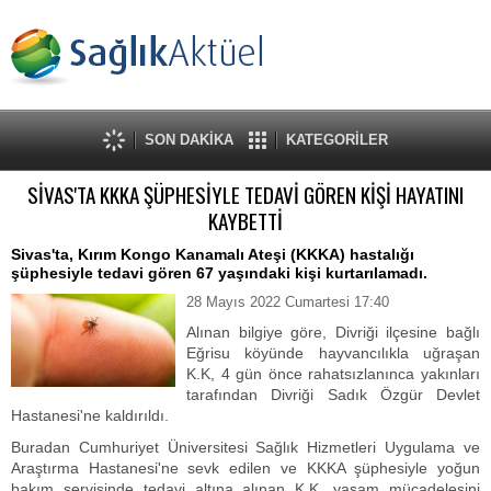
SON DAKİKA
KATEGORİLER
SİVAS'TA KKKA ŞÜPHESİYLE TEDAVİ GÖREN KİŞİ HAYATINI
KAYBETTİ
Sivas'ta, Kırım Kongo Kanamalı Ateşi (KKKA) hastalığı
şüphesiyle tedavi gören 67 yaşındaki kişi kurtarılamadı.
28 Mayıs 2022 Cumartesi 17:40
Alınan bilgiye göre, Divriği ilçesine bağlı
Eğrisu köyünde hayvancılıkla uğraşan
K.K, 4 gün önce rahatsızlanınca yakınları
tarafından Divriği Sadık Özgür Devlet
Hastanesi'ne kaldırıldı.
Buradan Cumhuriyet Üniversitesi Sağlık Hizmetleri Uygulama ve
Araştırma Hastanesi'ne sevk edilen ve KKKA şüphesiyle yoğun
bakım servisinde tedavi altına alınan K.K, yaşam mücadelesini