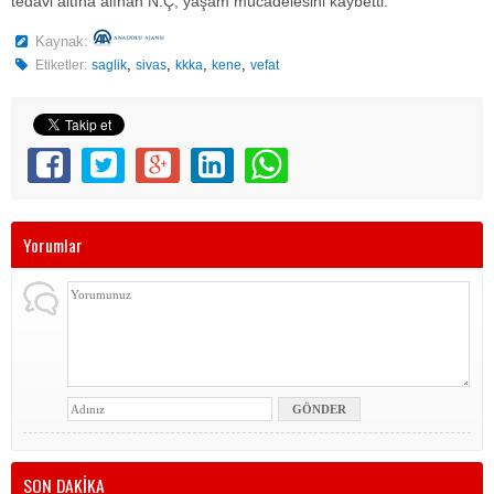
tedavi altına alınan N.Ç, yaşam mücadelesini kaybetti.
Kaynak:
,
,
,
,
Etiketler:
saglik
sivas
kkka
kene
vefat
Yorumlar
SON DAKİKA