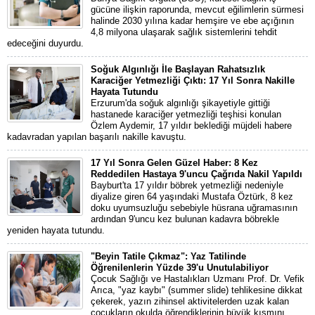
gücüne ilişkin raporunda, mevcut eğilimlerin sürmesi
halinde 2030 yılına kadar hemşire ve ebe açığının
4,8 milyona ulaşarak sağlık sistemlerini tehdit
edeceğini duyurdu.
Soğuk Algınlığı İle Başlayan Rahatsızlık
Karaciğer Yetmezliği Çıktı: 17 Yıl Sonra Nakille
Hayata Tutundu
Erzurum'da soğuk algınlığı şikayetiyle gittiği
hastanede karaciğer yetmezliği teşhisi konulan
Özlem Aydemir, 17 yıldır beklediği müjdeli habere
kadavradan yapılan başarılı nakille kavuştu.
17 Yıl Sonra Gelen Güzel Haber: 8 Kez
Reddedilen Hastaya 9'uncu Çağrıda Nakil Yapıldı
Bayburt'ta 17 yıldır böbrek yetmezliği nedeniyle
diyalize giren 64 yaşındaki Mustafa Öztürk, 8 kez
doku uyumsuzluğu sebebiyle hüsrana uğramasının
ardından 9'uncu kez bulunan kadavra böbrekle
yeniden hayata tutundu.
"Beyin Tatile Çıkmaz": Yaz Tatilinde
Öğrenilenlerin Yüzde 39'u Unutulabiliyor
Çocuk Sağlığı ve Hastalıkları Uzmanı Prof. Dr. Vefik
Arıca, "yaz kaybı" (summer slide) tehlikesine dikkat
çekerek, yazın zihinsel aktivitelerden uzak kalan
çocukların okulda öğrendiklerinin büyük kısmını