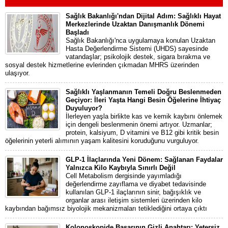
Sağlık Bakanlığı'ndan Dijital Adım: Sağlıklı Hayat
Merkezlerinde Uzaktan Danışmanlık Dönemi
Başladı
Sağlık Bakanlığı'nca uygulamaya konulan Uzaktan
Hasta Değerlendirme Sistemi (UHDS) sayesinde
vatandaşlar; psikolojik destek, sigara bırakma ve
sosyal destek hizmetlerine evlerinden çıkmadan MHRS üzerinden
ulaşıyor.
Sağlıklı Yaşlanmanın Temeli Doğru Beslenmeden
Geçiyor: İleri Yaşta Hangi Besin Öğelerine İhtiyaç
Duyuluyor?
İlerleyen yaşla birlikte kas ve kemik kaybını önlemek
için dengeli beslenmenin önemi artıyor. Uzmanlar;
protein, kalsiyum, D vitamini ve B12 gibi kritik besin
öğelerinin yeterli alımının yaşam kalitesini koruduğunu vurguluyor.
GLP-1 İlaçlarında Yeni Dönem: Sağlanan Faydalar
Yalnızca Kilo Kaybıyla Sınırlı Değil
Cell Metabolism dergisinde yayımladığı
değerlendirme zayıflama ve diyabet tedavisinde
kullanılan GLP-1 ilaçlarının sinir, bağışıklık ve
organlar arası iletişim sistemleri üzerinden kilo
kaybından bağımsız biyolojik mekanizmaları tetiklediğini ortaya çıktı
Kolonoskopide Başarının Gizli Anahtarı: Yetersiz