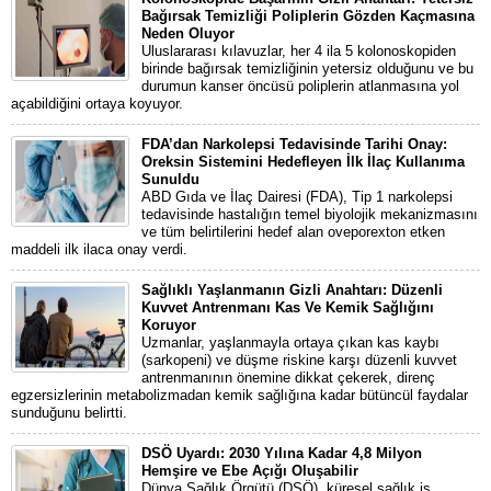
Bağırsak Temizliği Poliplerin Gözden Kaçmasına
Neden Oluyor
Uluslararası kılavuzlar, her 4 ila 5 kolonoskopiden
birinde bağırsak temizliğinin yetersiz olduğunu ve bu
durumun kanser öncüsü poliplerin atlanmasına yol
açabildiğini ortaya koyuyor.
FDA’dan Narkolepsi Tedavisinde Tarihi Onay:
Oreksin Sistemini Hedefleyen İlk İlaç Kullanıma
Sunuldu
ABD Gıda ve İlaç Dairesi (FDA), Tip 1 narkolepsi
tedavisinde hastalığın temel biyolojik mekanizmasını
ve tüm belirtilerini hedef alan oveporexton etken
maddeli ilk ilaca onay verdi.
Sağlıklı Yaşlanmanın Gizli Anahtarı: Düzenli
Kuvvet Antrenmanı Kas Ve Kemik Sağlığını
Koruyor
Uzmanlar, yaşlanmayla ortaya çıkan kas kaybı
(sarkopeni) ve düşme riskine karşı düzenli kuvvet
antrenmanının önemine dikkat çekerek, direnç
egzersizlerinin metabolizmadan kemik sağlığına kadar bütüncül faydalar
sunduğunu belirtti.
DSÖ Uyardı: 2030 Yılına Kadar 4,8 Milyon
Hemşire ve Ebe Açığı Oluşabilir
Dünya Sağlık Örgütü (DSÖ), küresel sağlık iş