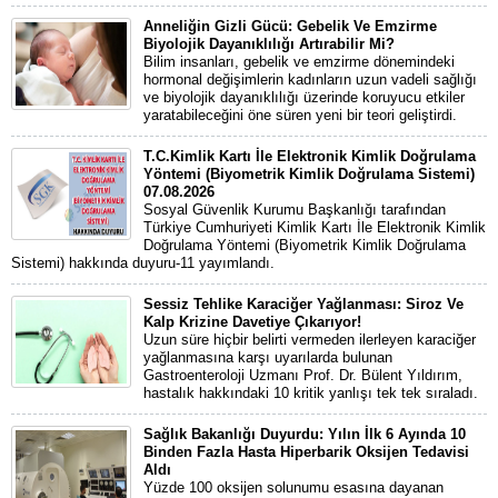
Anneliğin Gizli Gücü: Gebelik Ve Emzirme
Biyolojik Dayanıklılığı Artırabilir Mi?
Bilim insanları, gebelik ve emzirme dönemindeki
hormonal değişimlerin kadınların uzun vadeli sağlığı
ve biyolojik dayanıklılığı üzerinde koruyucu etkiler
yaratabileceğini öne süren yeni bir teori geliştirdi.
T.C.Kimlik Kartı İle Elektronik Kimlik Doğrulama
Yöntemi (Biyometrik Kimlik Doğrulama Sistemi)
07.08.2026
Sosyal Güvenlik Kurumu Başkanlığı tarafından
Türkiye Cumhuriyeti Kimlik Kartı İle Elektronik Kimlik
Doğrulama Yöntemi (Biyometrik Kimlik Doğrulama
Sistemi) hakkında duyuru-11 yayımlandı.
Sessiz Tehlike Karaciğer Yağlanması: Siroz Ve
Kalp Krizine Davetiye Çıkarıyor!
Uzun süre hiçbir belirti vermeden ilerleyen karaciğer
yağlanmasına karşı uyarılarda bulunan
Gastroenteroloji Uzmanı Prof. Dr. Bülent Yıldırım,
hastalık hakkındaki 10 kritik yanlışı tek tek sıraladı.
Sağlık Bakanlığı Duyurdu: Yılın İlk 6 Ayında 10
Binden Fazla Hasta Hiperbarik Oksijen Tedavisi
Aldı
Yüzde 100 oksijen solunumu esasına dayanan