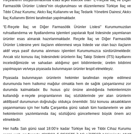
Reçetelerin oluşturulmasında esas teşkil edecek olan “E-Reçete İlaç ve Diğer
Farmasötik Ürünler Listesi”nin oluşturulması ve düzenlemesi Türkiye İlaç ve
Tıbbi Cihaz Kurumu; Akılcı İlaç Kullanımı ve İlaç Tedarik Yönetimi Dairesi; Akılcı
İlaç Kullanımı Birimi tarafından yapılmaktadır.
“E-Reçete İlaç ve Diğer Farmasötik Ürünler Listesi” Kurumumuzdan
ruhsatlandırma ve fiyatlandırma işlemleri yapılarak fiyat listesinde yayımlanan
ürünler esas alınarak hazırlanmaktadır. Reçete İlaç ve Diğer Farmasötik
Ürünler Listesine yeni ilaçların eklenmesi veya listede var olan bazı ilaçların
aktif veya pasif duruma alınması işlemleri Kurumumuzca sürdürülmektedir.
Ancak söz konusu ilaç listesindeki ürünlerin İlaç Takip Sistemi (İTS) kayıtlarını
incelediğimizde ve sahadan aldığımız geri bildirimlerde; üretim bildirimi
yapılmayan ve/veya piyasada bulunmayan ürünler tespit etmekteyiz.
Piyasada bulunmayan ürünlerin hekimler tarafından reçete edilmesi
durumunda hem halkımız mağdur olmakta hem de sağlık çalışanlarımız zor
durumda kalmaktadır. Bu husus göz önüne alındığında hekimlerimizin
kullandığı e-reçete programlarının ilaç sözlüklerinde yer alan ürünlerin
aktif/pasif durumunun doğruluğu oldukça önemlidir. Söz konusu aksaklıkların
yaşanmaması için her hafta Çarşamba günü sabah tüm hastanelerin ve aile
hekimlerinin yazılımlarında ilaç sözlüğünü güncellemesi büyük önem arz
etmektedir.
Her hafta Salı günü saat 18:00’e kadar Türkiye İlaç ve Tıbbi Cihaz Kurumu