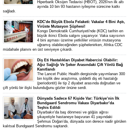
Hiperbarik Oksijen Tedavisi (HBOT), 2026'nın ilk altı
ayında 10 bin 93 hastanın iyileşme sürecine katkı
sağladı.
KDC'de Büyük Ebola Felaketi: Vakalar 4 Bini Aştı,
Virüste Mutasyon Şüphesi!
Kongo Demokratik Cumhuriyeti'nde (KDC) tarihin en
büyük ikinci Ebola salgını yaşanıyor. Vaka sayısının
4 bini aşması üzerine yetkililer virüsün mutasyona
uğramış olabileceğinden şüphelenirken, Afrika CDC
müdahale planını en üst seviyeye çıkardı.
Diş Eti Hastalıkları Diyabet Habercisi Olabilir:
Ağız Sağlığı Ve Şeker Arasındaki Çift Yönlü Bağ
Kanıtlandı
The Lancet Public Health dergisinde yayımlanan 300
bin kişilik dev araştırma, şiddetli diş eti hastalığı
(periodontit) ile tip 2 diyabet arasında doğrudan ve
çift yönlü bir ilişki bulunduğunu gözler önüne serdi.
Dünyada Sadece 67 Kişide Var: Türkiye’nin İlk
Bundgaard Sendromu Vakası Diyarbakır’da
Teşhis Edildi
Diyarbakır’da baş dönmesi ve göğüs ağrısı
şikayetiyle hastaneye başvuran 41 yaşındaki
Şehmus Doğan’da, dünyada son derece nadir görülen
kalıtsal Bundgaard Sendromu saptandı.