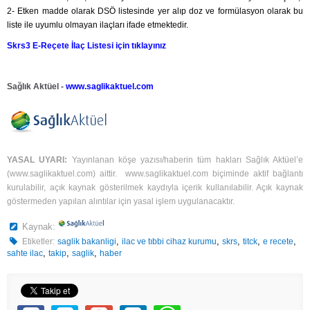
2- Etken madde olarak DSÖ listesinde yer alıp doz ve formülasyon olarak bu
liste ile uyumlu olmayan ilaçları ifade etmektedir.
Skrs3 E-Reçete İlaç Listesi için tıklayınız
Sağlık Aktüel -
www.saglikaktuel.com
YASAL UYARI:
Yayınlanan köşe yazısı/haberin tüm hakları Sağlık Aktüel’e
(
www.saglikaktuel.com
) aittir.
www.saglikaktuel.com
biçiminde aktif bağlantı
kurulabilir, açık kaynak gösterilmek kaydıyla içerik kullanılabilir. Açık kaynak
göstermeden yapılan alıntılar için yasal işlem uygulanacaktır.
Kaynak:
,
,
,
,
,
Etiketler:
saglik bakanligi
ilac ve tıbbi cihaz kurumu
skrs
titck
e recete
,
,
,
sahte ilac
takip
saglik
haber