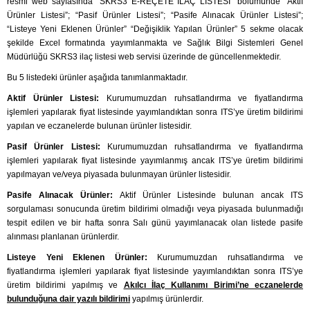
resmi web sayfasında “SKRS3 E-REÇETE İLAÇ LİSTESİ” bölümünde “Aktif
Ürünler Listesi”; “Pasif Ürünler Listesi”; “Pasife Alınacak Ürünler Listesi”;
“Listeye Yeni Eklenen Ürünler” “Değişiklik Yapılan Ürünler” 5 sekme olacak
şekilde Excel formatında yayımlanmakta ve Sağlık Bilgi Sistemleri Genel
Müdürlüğü SKRS3 ilaç listesi web servisi üzerinde de güncellenmektedir.
Bu 5 listedeki ürünler aşağıda tanımlanmaktadır.
Aktif Ürünler Listesi:
Kurumumuzdan ruhsatlandırma ve fiyatlandırma
işlemleri yapılarak fiyat listesinde yayımlandıktan sonra ITS’ye üretim bildirimi
yapılan ve eczanelerde bulunan ürünler listesidir.
Pasif Ürünler Listesi:
Kurumumuzdan ruhsatlandırma ve fiyatlandırma
işlemleri yapılarak fiyat listesinde yayımlanmış ancak ITS’ye üretim bildirimi
yapılmayan ve/veya piyasada bulunmayan ürünler listesidir.
Pasife Alınacak Ürünler:
Aktif Ürünler Listesinde bulunan ancak ITS
sorgulaması sonucunda üretim bildirimi olmadığı veya piyasada bulunmadığı
tespit edilen ve bir hafta sonra Salı günü yayımlanacak olan listede pasife
alınması planlanan ürünlerdir.
Listeye Yeni Eklenen Ürünler:
Kurumumuzdan ruhsatlandırma ve
fiyatlandırma işlemleri yapılarak fiyat listesinde yayımlandıktan sonra ITS’ye
üretim bildirimi yapılmış ve
Akılcı İlaç Kullanımı Birimi’ne eczanelerde
bulunduğuna dair yazılı bildirimi
yapılmış ürünlerdir.