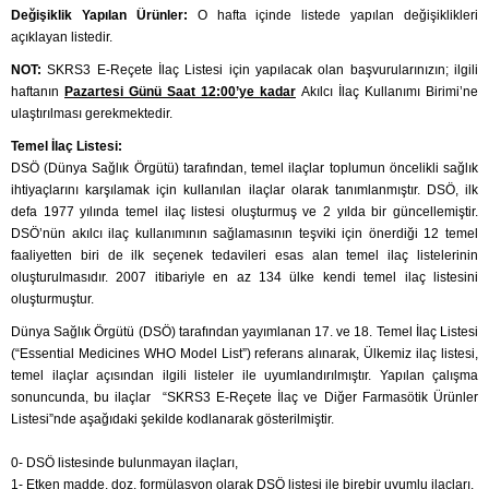
Değişiklik Yapılan Ürünler:
O hafta içinde listede yapılan değişiklikleri
açıklayan listedir.
NOT:
SKRS3 E-Reçete İlaç Listesi için yapılacak olan başvurularınızın; ilgili
haftanın
Pazartesi Günü Saat 12:00’ye kadar
Akılcı İlaç Kullanımı Birimi’ne
ulaştırılması gerekmektedir.
Temel İlaç Listesi:
DSÖ (Dünya Sağlık Örgütü) tarafından, temel ilaçlar toplumun öncelikli sağlık
ihtiyaçlarını karşılamak için kullanılan ilaçlar olarak tanımlanmıştır. DSÖ, ilk
defa 1977 yılında temel ilaç listesi oluşturmuş ve 2 yılda bir güncellemiştir.
DSÖ’nün akılcı ilaç kullanımının sağlamasının teşviki için önerdiği 12 temel
faaliyetten biri de ilk seçenek tedavileri esas alan temel ilaç listelerinin
oluşturulmasıdır. 2007 itibariyle en az 134 ülke kendi temel ilaç listesini
oluşturmuştur.
Dünya Sağlık Örgütü (DSÖ) tarafından yayımlanan 17. ve 18. Temel İlaç Listesi
(“Essential Medicines WHO Model List”) referans alınarak, Ülkemiz ilaç listesi,
temel ilaçlar açısından ilgili listeler ile uyumlandırılmıştır. Yapılan çalışma
sonuncunda, bu ilaçlar “SKRS3 E-Reçete İlaç ve Diğer Farmasötik Ürünler
Listesi”nde aşağıdaki şekilde kodlanarak gösterilmiştir.
0- DSÖ listesinde bulunmayan ilaçları,
1- Etken madde, doz, formülasyon olarak DSÖ listesi ile birebir uyumlu ilaçları,