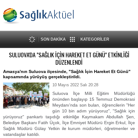
SON DAKİKA
KATEGORİLER
SULUOVA'DA "SAĞLIK İÇİN HAREKET ET GÜNÜ" ETKİNLİĞİ
DÜZENLENDİ
Amasya'nın Suluova ilçesinde, "Sağlık İçin Hareket Et Günü"
kapsamında yürüyüş gerçekleştirildi.
10 Mayıs 2022 Salı 20:28
Suluova İlçe Milli Eğitim Müdürlüğü
önünden başlayıp 15 Temmuz Demokrasi
Meydanı'nda son bulan, öğrencilerin "Her
gün 10 bin adım yürüyoruz", "Sağlık için
yürüyoruz" pankartı taşıdığı etkinliğe Kaymakam Abdullah Şen,
Belediye Başkanı Fatih Üçok, İlçe Emniyet Müdürü Ergin Erkul, İlçe
Sağlık Müdürü Gülay Yetkin ile kurum müdürleri, öğretmenler ve
vatandaşlar katıldı.