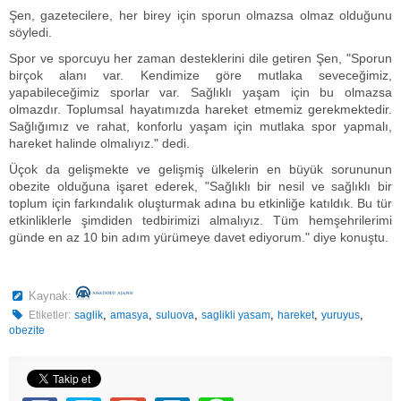
Şen, gazetecilere, her birey için sporun olmazsa olmaz olduğunu
söyledi.
Spor ve sporcuyu her zaman desteklerini dile getiren Şen, "Sporun
birçok alanı var. Kendimize göre mutlaka seveceğimiz,
yapabileceğimiz sporlar var. Sağlıklı yaşam için bu olmazsa
olmazdır. Toplumsal hayatımızda hareket etmemiz gerekmektedir.
Sağlığımız ve rahat, konforlu yaşam için mutlaka spor yapmalı,
hareket halinde olmalıyız." dedi.
Üçok da gelişmekte ve gelişmiş ülkelerin en büyük sorununun
obezite olduğuna işaret ederek, "Sağlıklı bir nesil ve sağlıklı bir
toplum için farkındalık oluşturmak adına bu etkinliğe katıldık. Bu tür
etkinliklerle şimdiden tedbirimizi almalıyız. Tüm hemşehrilerimi
günde en az 10 bin adım yürümeye davet ediyorum." diye konuştu.
Kaynak:
,
,
,
,
,
,
Etiketler:
saglik
amasya
suluova
saglikli yasam
hareket
yuruyus
obezite