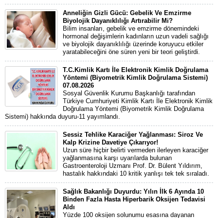
Anneliğin Gizli Gücü: Gebelik Ve Emzirme
Biyolojik Dayanıklılığı Artırabilir Mi?
Bilim insanları, gebelik ve emzirme dönemindeki
hormonal değişimlerin kadınların uzun vadeli sağlığı
ve biyolojik dayanıklılığı üzerinde koruyucu etkiler
yaratabileceğini öne süren yeni bir teori geliştirdi.
T.C.Kimlik Kartı İle Elektronik Kimlik Doğrulama
Yöntemi (Biyometrik Kimlik Doğrulama Sistemi)
07.08.2026
Sosyal Güvenlik Kurumu Başkanlığı tarafından
Türkiye Cumhuriyeti Kimlik Kartı İle Elektronik Kimlik
Doğrulama Yöntemi (Biyometrik Kimlik Doğrulama
Sistemi) hakkında duyuru-11 yayımlandı.
Sessiz Tehlike Karaciğer Yağlanması: Siroz Ve
Kalp Krizine Davetiye Çıkarıyor!
Uzun süre hiçbir belirti vermeden ilerleyen karaciğer
yağlanmasına karşı uyarılarda bulunan
Gastroenteroloji Uzmanı Prof. Dr. Bülent Yıldırım,
hastalık hakkındaki 10 kritik yanlışı tek tek sıraladı.
Sağlık Bakanlığı Duyurdu: Yılın İlk 6 Ayında 10
Binden Fazla Hasta Hiperbarik Oksijen Tedavisi
Aldı
Yüzde 100 oksijen solunumu esasına dayanan