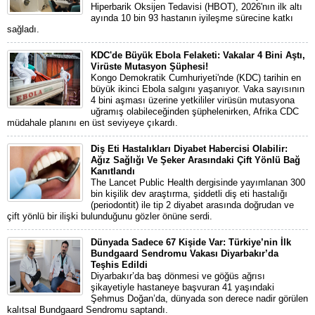
Hiperbarik Oksijen Tedavisi (HBOT), 2026'nın ilk altı
ayında 10 bin 93 hastanın iyileşme sürecine katkı
sağladı.
KDC'de Büyük Ebola Felaketi: Vakalar 4 Bini Aştı,
Virüste Mutasyon Şüphesi!
Kongo Demokratik Cumhuriyeti'nde (KDC) tarihin en
büyük ikinci Ebola salgını yaşanıyor. Vaka sayısının
4 bini aşması üzerine yetkililer virüsün mutasyona
uğramış olabileceğinden şüphelenirken, Afrika CDC
müdahale planını en üst seviyeye çıkardı.
Diş Eti Hastalıkları Diyabet Habercisi Olabilir:
Ağız Sağlığı Ve Şeker Arasındaki Çift Yönlü Bağ
Kanıtlandı
The Lancet Public Health dergisinde yayımlanan 300
bin kişilik dev araştırma, şiddetli diş eti hastalığı
(periodontit) ile tip 2 diyabet arasında doğrudan ve
çift yönlü bir ilişki bulunduğunu gözler önüne serdi.
Dünyada Sadece 67 Kişide Var: Türkiye’nin İlk
Bundgaard Sendromu Vakası Diyarbakır’da
Teşhis Edildi
Diyarbakır’da baş dönmesi ve göğüs ağrısı
şikayetiyle hastaneye başvuran 41 yaşındaki
Şehmus Doğan’da, dünyada son derece nadir görülen
kalıtsal Bundgaard Sendromu saptandı.