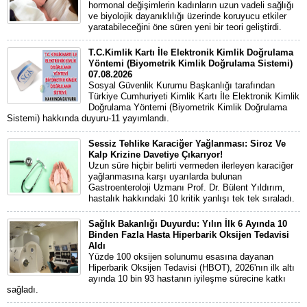
hormonal değişimlerin kadınların uzun vadeli sağlığı
ve biyolojik dayanıklılığı üzerinde koruyucu etkiler
yaratabileceğini öne süren yeni bir teori geliştirdi.
T.C.Kimlik Kartı İle Elektronik Kimlik Doğrulama
Yöntemi (Biyometrik Kimlik Doğrulama Sistemi)
07.08.2026
Sosyal Güvenlik Kurumu Başkanlığı tarafından
Türkiye Cumhuriyeti Kimlik Kartı İle Elektronik Kimlik
Doğrulama Yöntemi (Biyometrik Kimlik Doğrulama
Sistemi) hakkında duyuru-11 yayımlandı.
Sessiz Tehlike Karaciğer Yağlanması: Siroz Ve
Kalp Krizine Davetiye Çıkarıyor!
Uzun süre hiçbir belirti vermeden ilerleyen karaciğer
yağlanmasına karşı uyarılarda bulunan
Gastroenteroloji Uzmanı Prof. Dr. Bülent Yıldırım,
hastalık hakkındaki 10 kritik yanlışı tek tek sıraladı.
Sağlık Bakanlığı Duyurdu: Yılın İlk 6 Ayında 10
Binden Fazla Hasta Hiperbarik Oksijen Tedavisi
Aldı
Yüzde 100 oksijen solunumu esasına dayanan
Hiperbarik Oksijen Tedavisi (HBOT), 2026'nın ilk altı
ayında 10 bin 93 hastanın iyileşme sürecine katkı
sağladı.