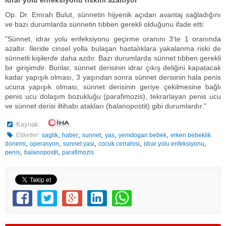
İdrar yolu enfeksiyonu riskini azaltıyor
Op. Dr. Emrah Bulut, sünnetin hijyenik açıdan avantaj sağladığını
ve bazı durumlarda sünnetin tıbben gerekli olduğunu ifade etti:
"Sünnet, idrar yolu enfeksiyonu geçirme oranını 3'te 1 oranında
azaltır. İleride cinsel yolla bulaşan hastalıklara yakalanma riski de
sünnetli kişilerde daha azdır. Bazı durumlarda sünnet tıbben gerekli
bir girişimdir. Bunlar, sünnet derisinin idrar çıkış deliğini kapatacak
kadar yapışık olması, 3 yaşından sonra sünnet derisinin hala penis
ucuna yapışık olması, sünnet derisinin geriye çekilmesine bağlı
penis ucu dolaşım bozukluğu (parafimozis), tekrarlayan penis ucu
ve sünnet derisi iltihabı atakları (balanopostit) gibi durumlardır."
Kaynak:
,
,
,
,
,
Etiketler:
saglik
haber
sunnet
yas
yenidogan bebek
erken bebeklik
,
,
,
,
,
donemi
operasyon
sunnet yasi
cocuk cerrahisi
idrar yolu enfeksiyonu
,
,
penis
balanopostit
parafimozis