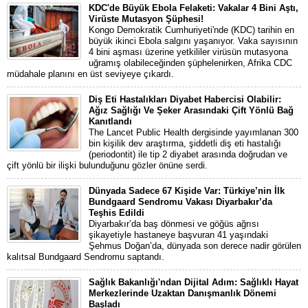
KDC'de Büyük Ebola Felaketi: Vakalar 4 Bini Aştı,
Virüste Mutasyon Şüphesi!
Kongo Demokratik Cumhuriyeti'nde (KDC) tarihin en
büyük ikinci Ebola salgını yaşanıyor. Vaka sayısının
4 bini aşması üzerine yetkililer virüsün mutasyona
uğramış olabileceğinden şüphelenirken, Afrika CDC
müdahale planını en üst seviyeye çıkardı.
Diş Eti Hastalıkları Diyabet Habercisi Olabilir:
Ağız Sağlığı Ve Şeker Arasındaki Çift Yönlü Bağ
Kanıtlandı
The Lancet Public Health dergisinde yayımlanan 300
bin kişilik dev araştırma, şiddetli diş eti hastalığı
(periodontit) ile tip 2 diyabet arasında doğrudan ve
çift yönlü bir ilişki bulunduğunu gözler önüne serdi.
Dünyada Sadece 67 Kişide Var: Türkiye’nin İlk
Bundgaard Sendromu Vakası Diyarbakır’da
Teşhis Edildi
Diyarbakır’da baş dönmesi ve göğüs ağrısı
şikayetiyle hastaneye başvuran 41 yaşındaki
Şehmus Doğan’da, dünyada son derece nadir görülen
kalıtsal Bundgaard Sendromu saptandı.
Sağlık Bakanlığı'ndan Dijital Adım: Sağlıklı Hayat
Merkezlerinde Uzaktan Danışmanlık Dönemi
Başladı