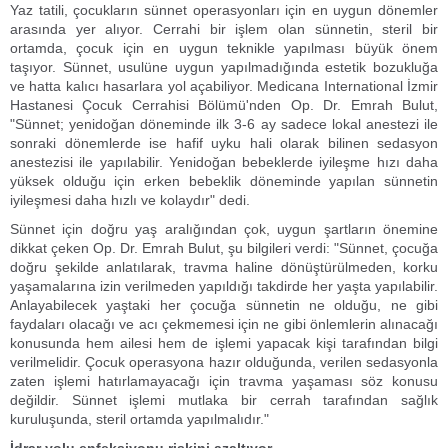
Yaz tatili, çocukların sünnet operasyonları için en uygun dönemler
arasında yer alıyor. Cerrahi bir işlem olan sünnetin, steril bir
ortamda, çocuk için en uygun teknikle yapılması büyük önem
taşıyor. Sünnet, usulüne uygun yapılmadığında estetik bozukluğa
ve hatta kalıcı hasarlara yol açabiliyor. Medicana International İzmir
Hastanesi Çocuk Cerrahisi Bölümü'nden Op. Dr. Emrah Bulut,
"Sünnet; yenidoğan döneminde ilk 3-6 ay sadece lokal anestezi ile
sonraki dönemlerde ise hafif uyku hali olarak bilinen sedasyon
anestezisi ile yapılabilir. Yenidoğan bebeklerde iyileşme hızı daha
yüksek olduğu için erken bebeklik döneminde yapılan sünnetin
iyileşmesi daha hızlı ve kolaydır" dedi.
Sünnet için doğru yaş aralığından çok, uygun şartların önemine
dikkat çeken Op. Dr. Emrah Bulut, şu bilgileri verdi: "Sünnet, çocuğa
doğru şekilde anlatılarak, travma haline dönüştürülmeden, korku
yaşamalarına izin verilmeden yapıldığı takdirde her yaşta yapılabilir.
Anlayabilecek yaştaki her çocuğa sünnetin ne olduğu, ne gibi
faydaları olacağı ve acı çekmemesi için ne gibi önlemlerin alınacağı
konusunda hem ailesi hem de işlemi yapacak kişi tarafından bilgi
verilmelidir. Çocuk operasyona hazır olduğunda, verilen sedasyonla
zaten işlemi hatırlamayacağı için travma yaşaması söz konusu
değildir. Sünnet işlemi mutlaka bir cerrah tarafından sağlık
kuruluşunda, steril ortamda yapılmalıdır."