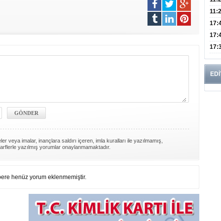
Risk
11:
Apan
17:
Amel
17:
Hac
17:
Yaşl
EDİ
er veya imalar, inançlara saldırı içeren, imla kuralları ile yazılmamış,
arflerle yazılmış yorumlar onaylanmamaktadır.
ere henüz yorum eklenmemiştir.