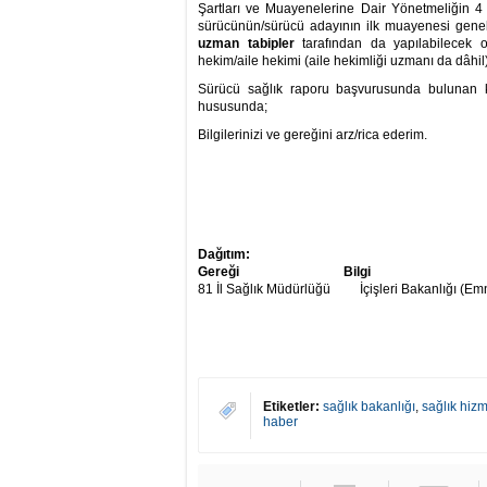
Şartları ve Muayenelerine Dair Yönetmeliğin 4
sürücünün/sürücü adayının ilk muayenesi gene
uzman tabipler
tarafından da yapılabilecek o
hekim/aile hekimi (aile hekimliği uzmanı da dâhil
Sürücü sağlık raporu başvurusunda bulunan ki
hususunda;
Bilgilerinizi ve gereğini arz/rica ederim.
Da
ğıtım:
Gere
ği
Bilgi
81 İl Sağlık Müdürlüğü İçişleri Bakanlığı (Em
Etiketler:
sağlık bakanlığı
,
sağlık hizm
haber