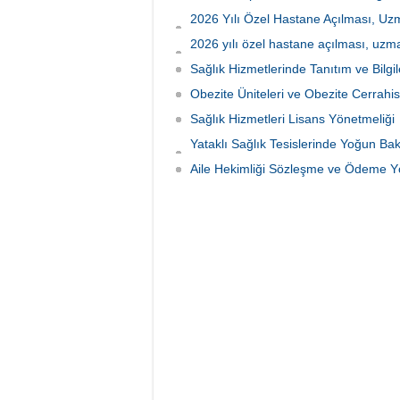
İlanı” Y
2026 Yılı Özel Hastane Açılması, Uzma
Arttırma İşi İlanı
2026 yılı özel hastane açılması, uzmanl
planlama ilanı
Sağlık Hizmetlerinde Tanıtım ve Bilg
Obezite Üniteleri ve Obezite Cerrahi
Sağlık Hizmetleri Lisans Yönetmeliği
Yataklı Sağlık Tesislerinde Yoğun B
Tebliğde Değişiklik Yapılmasına Dair 
Aile Hekimliği Sözleşme ve Ödeme Yö