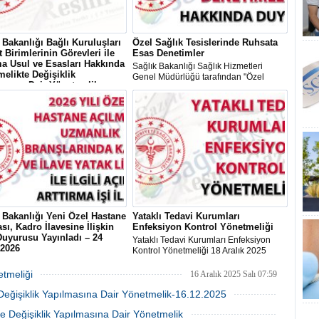
 Bakanlığı Bağlı Kuruluşları
Özel Sağlık Tesislerinde Ruhsata
 Birimlerinin Görevleri ile
Esas Denetimler
a Usul ve Esasları Hakkında
Sağlık Bakanlığı Sağlık Hizmetleri
elikte Değişiklik
Genel Müdürlüğü tarafından "Özel
asına Dair Yönetmelik
Sağlık Tesislerinde Ruhsata Esas
Bakanlığı Bağlı Kuruluşları
Denetimler" konulu duyuru yayımlandı.
Birimlerinin Görevleri ile
a Usul ve Esasları Hakkında
likte Değişiklik Yapılmasına
önetmelik 03 Temmuz 2026
 ve 33299 Sayılı Resmî Gazete'de
ndı.
 Bakanlığı Yeni Özel Hastane
Yataklı Tedavi Kurumları
sı, Kadro İlavesine İlişkin
Enfeksiyon Kontrol Yönetmeliği
Duyurusu Yayınladı – 24
Yataklı Tedavi Kurumları Enfeksiyon
 2026
Kontrol Yönetmeliği 18 Aralık 2025
Bakanlığı tarafından 24 Şubat
Tarihli ve 33111 Sayılı Resmî Gazete'de
rihinde “2026 Yılı Özel Hastane
yayımlandı.
etmeliği
16 Aralık 2025 Salı 07:59
ı, Uzmanlık Branşlarında İlave
Değişiklik Yapılmasına Dair Yönetmelik-16.12.2025
isansı ve Ruhsatlandırılmış Özel
z Merkezlere Uzman Tabip ve
16 Aralık 2025 Salı 07:55
e Değişiklik Yapılmasına Dair Yönetmelik
adrosu İlavesi İkinci Planlama