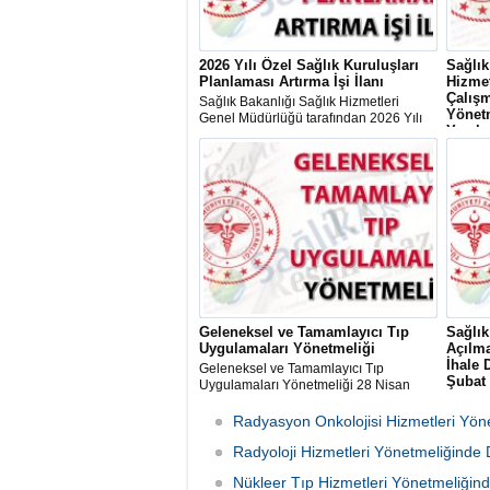
2026 Yılı Özel Sağlık Kuruluşları
Sağlık
Planlaması Artırma İşi İlanı
Hizmet
Çalışm
Sağlık Bakanlığı Sağlık Hizmetleri
Yönetm
Genel Müdürlüğü tarafından 2026 Yılı
Yapılm
Özel Sağlık Kuruluşları Planlaması
Artırma İşi İlanı” yayınladı.
Sağlık 
Hizmet 
Çalışm
Yönetme
Dair Y
Tarihli
yayımla
Geleneksel ve Tamamlayıcı Tıp
Sağlık
Uygulamaları Yönetmeliği
Açılma
İhale 
Geleneksel ve Tamamlayıcı Tıp
Şubat
Uygulamaları Yönetmeliği 28 Nisan
2026 Tarihli ve 33237 Sayılı Resmî
Sağlık 
Gazete'de yayımlandı.
2026 ta
Radyasyon Onkolojisi Hizmetleri Yön
Açılmas
Radyoloji Hizmetleri Yönetmeliğinde 
Kadro L
Diyali
Nükleer Tıp Hizmetleri Yönetmeliğind
Tabip K