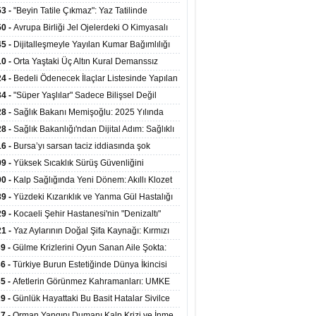
ata Tutundu
edilen Hastaya 9'uncu Çağrıda Nakil Yapıldı
53 -
"Beyin Tatile Çıkmaz": Yaz Tatilinde
nilenlerin Yüzde 39'u Unutulabiliyor
50 -
Avrupa Birliği Jel Ojelerdeki O Kimyasalı
kladı: Kısırlık ve Alerji Riski Uyarısı
45 -
Dijitalleşmeyle Yayılan Kumar Bağımlılığı
i ve Aileyi Yıkıma Uğratıyor
10 -
Orta Yaştaki Üç Altın Kural Demanssız
mı 13 Yıl Uzatabiliyor
24 -
Bedeli Ödenecek İlaçlar Listesinde Yapılan
enlemeler Hakkında Duyuru 2026/30
34 -
"Süper Yaşlılar" Sadece Bilişsel Değil
ksel Olarak da Daha Sağlıklı Yaşıyor
28 -
Sağlık Bakanı Memişoğlu: 2025 Yılında
Bini Aşkın Kişiye Emzirme Eğitimi Verildi
28 -
Sağlık Bakanlığı'ndan Dijital Adım: Sağlıklı
at Merkezlerinde Uzaktan Sağlık Hizmeti
16 -
Bursa’yı sarsan taciz iddiasında şok
ladı
şme!
09 -
Yüksek Sıcaklık Sürüş Güvenliğini
ürüyor: 40 Derecede Güvenli Sürüş Süresi 53
00 -
Kalp Sağlığında Yeni Dönem: Akıllı Klozet
kaya İniyor
ağı 30 Saniyede Ritim Bozukluğunu Tespit
39 -
Yüzdeki Kızarıklık ve Yanma Gül Hastalığı
yor
asea) Belirtisi Olabilir
29 -
Kocaeli Şehir Hastanesi'nin "Denizaltı"
ünümlü Ünitesi Hastalara Umut Oluyor
21 -
Yaz Aylarının Doğal Şifa Kaynağı: Kırmızı
eler Bağışıklığı ve Kalbi Koruyor
39 -
Gülme Krizlerini Oyun Sanan Aile Şokta:
Yaşındaki Çocuk 8 Kez Felç Geçirdi
36 -
Türkiye Burun Estetiğinde Dünya İkincisi
u
35 -
Afetlerin Görünmez Kahramanları: UMKE
 Kadrosuyla Görev Başında
29 -
Günlük Hayattaki Bu Basit Hatalar Sivilce
umunu Tetikliyor
27 -
Orman Yangını Dumanı Kalp Krizi ve İnme