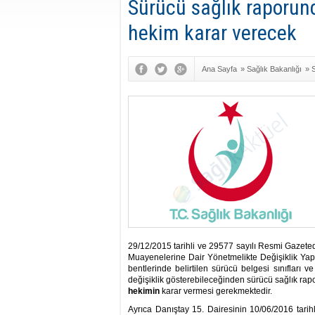
Sürücü sağlık raporund
hekim karar verecek
Ana Sayfa
»
Sağlık Bakanlığı
»
S
Müdürlüğü
29/12/2015 tarihli ve 29577 sayılı Resmi Gazet
Muayenelerine Dair Yönetmelikte Değişiklik Yapı
bentlerinde belirtilen sürücü belgesi sınıfları v
değişiklik gösterebileceğinden sürücü sağlık rap
hekimin
karar vermesi gerekmektedir.
Ayrıca Danıştay 15. Dairesinin 10/06/2016 tari