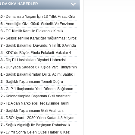
N DAKİKA HABERLER
10 -
Demanssız Yaşam İçin 13 Yıllık Fırsat: Orta
aki Yaşam Tarzı Beyin Sağlığını Belirliyor
08 -
Anneliğin Gizli Gücü: Gebelik Ve Emzirme
lojik Dayanıklılığı Artırabilir Mi?
03 -
T.C.Kimlik Kartı İle Elektronik Kimlik
rulama Yöntemi (Biyometrik Kimlik Doğrulama
39 -
Sessiz Tehlike Karaciğer Yağlanması: Siroz
emi) 07.08.2026
alp Krizine Davetiye Çıkarıyor!
47 -
Sağlık Bakanlığı Duyurdu: Yılın İlk 6 Ayında
inden Fazla Hasta Hiperbarik Oksijen Tedavisi
44 -
KDC'de Büyük Ebola Felaketi: Vakalar 4
 Aştı, Virüste Mutasyon Şüphesi!
43 -
Diş Eti Hastalıkları Diyabet Habercisi
ilir: Ağız Sağlığı Ve Şeker Arasındaki Çift Yönlü
41 -
Dünyada Sadece 67 Kişide Var: Türkiye’nin
Kanıtlandı
 Bundgaard Sendromu Vakası Diyarbakır’da
01 -
Sağlık Bakanlığı'ndan Dijital Adım: Sağlıklı
is Edildi
at Merkezlerinde Uzaktan Danışmanlık Dönemi
42 -
Sağlıklı Yaşlanmanın Temeli Doğru
ladı
enmeden Geçiyor: İleri Yaşta Hangi Besin
23 -
GLP-1 İlaçlarında Yeni Dönem: Sağlanan
erine İhtiyaç Duyuluyor?
alar Yalnızca Kilo Kaybıyla Sınırlı Değil
22 -
Kolonoskopide Başarının Gizli Anahtarı:
rsiz Bağırsak Temizliği Poliplerin Gözden
20 -
FDA’dan Narkolepsi Tedavisinde Tarihi
masına Neden Oluyor
: Oreksin Sistemini Hedefleyen İlk İlaç
17 -
Sağlıklı Yaşlanmanın Gizli Anahtarı:
lanıma Sunuldu
nli Kuvvet Antrenmanı Kas Ve Kemik Sağlığını
14 -
DSÖ Uyardı: 2030 Yılına Kadar 4,8 Milyon
uyor
ire ve Ebe Açığı Oluşabilir
27 -
Soğuk Algınlığı İle Başlayan Rahatsızlık
ciğer Yetmezliği Çıktı: 17 Yıl Sonra Nakille
09 -
17 Yıl Sonra Gelen Güzel Haber: 8 Kez