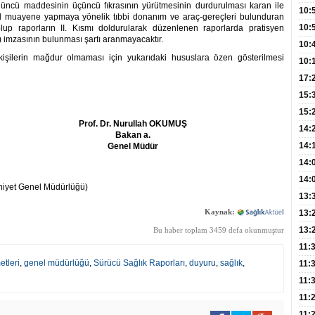
 üncü maddesinin üçüncü fıkrasının yürütmesinin durdurulması karan ile
Hay
Redd
10:
l muayene yapmaya yönelik tıbbi donanım ve araç-gereçleri bulunduran
Öğre
10:
lup raporların II. Kısmı doldurularak düzenlenen raporlarda pratisyen
) imzasının bulunması şartı aranmayacaktır.
Yasa
10:
şilerin mağdur olmaması için yukarıdaki hususlara özen gösterilmesi
Beyn
10:
Yaşa
17:
Düz
15:
Fizi
15:
Prof. Dr. Nurul
lah OKUMUŞ
300 
14:
Bakan a.
Hay
14:
Genel M
üdür
Baş
geli
14:
Düş
14:
niyet Genel Müdürlüğü)
Daki
Kap
13:
Edi
(Roz
Kaynak:
13:
Gör
13:
Bu haber toplam 3459 defa okunmuştur
Meyv
11:
etleri
,
genel müdürlüğü
,
Sürücü Sağlık Raporları
,
duyuru
,
sağlık
,
3,5 
11:
Old
11:
Dev
11:
Oluş
11: