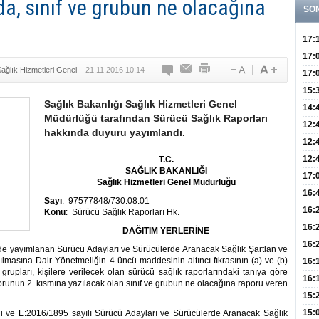
a, sınıf ve grubun ne olacağına
SO
17:
Yaşt
17:
ağlık Hizmetleri Genel
21.11.2016 10:14
Biyo
17:
Doğ
15:
Sağlık Bakanlığı Sağlık Hizmetleri Genel
Sist
Ve K
14:
Müdürlüğü tarafından Sürücü Sağlık Raporları
10 B
12:
hakkında duyuru yayımlandı.
Aldı
Bini
12:
Olab
12:
T.C.
SA
ĞLIK BAKANLIĞI
Bağ 
İlk
17:
Sa
ğlık Hizmetleri Genel Müdürlüğü
Teşh
Hay
16:
Say
ı
: 97577848/730.08.01
Baş
Besl
16:
Konu
: Sürücü Sağlık Raporları Hk.
Öğel
Fayd
16:
DA
ĞITIM YERLERİNE
Yete
16:
ede yayımlanan Sürücü Adayları ve Sürücülerde Aranacak Sağlık Şartlan ve
Kaç
lmasına Dair Yönetmeliğin 4 üncü maddesinin altıncı fıkrasının (a) ve (b)
Onay
16:
e grupları, kişilere verilecek olan sürücü sağlık raporlarındaki tanıya göre
Kul
Düze
16:
orunun 2. kısmına yazılacak olan sınıf ve grubun ne olacağına raporu veren
Kor
Hemş
15:
Kara
15:
hli ve E:2016/1895 sayılı Sürücü Adayları ve Sürücülerde Aranacak Sağlık