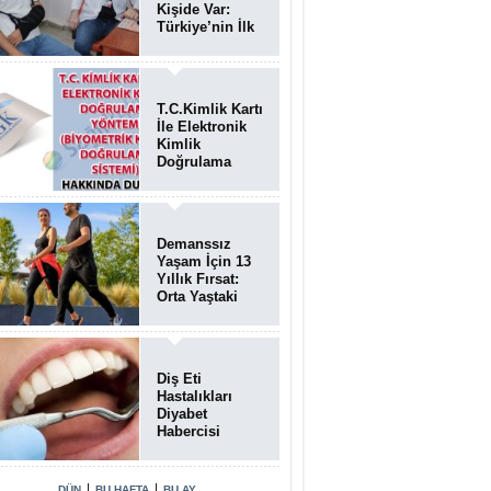
Kişide Var:
Türkiye’nin İlk
Bundgaard
Sendromu
Vakası
Diyarbakır’da
T.C.Kimlik Kartı
Teşhis Edildi
İle Elektronik
Kimlik
Doğrulama
Yöntemi
(Biyometrik
Kimlik
Doğrulama
Demanssız
Sistemi)
Yaşam İçin 13
07.08.2026
Yıllık Fırsat:
Orta Yaştaki
Yaşam Tarzı
Beyin Sağlığını
Belirliyor
Diş Eti
Hastalıkları
Diyabet
Habercisi
Olabilir: Ağız
Sağlığı Ve
Şeker
|
|
DÜN
BU HAFTA
BU AY