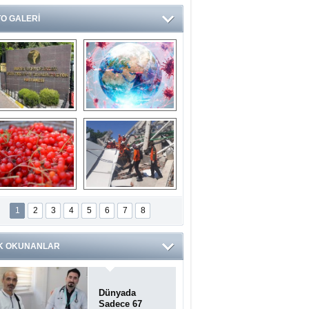
O GALERİ
Ve burası da bir 
14 soruda 
devlet hastanesi
Koronavirüs 
hakkında kendinizi 
test edin...
ilaburu meyvesi 
Endonezya’daki 
anserden koruyor
deprem: Ölü sayısı 
1
2
3
4
5
6
7
8
bin 203'e yükseldi
K OKUNANLAR
Dünyada
Sadece 67