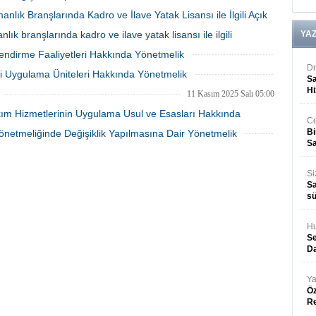
ayınladı.
16 Aralık 2025 Salı 07:49
nlık Branşlarında Kadro ve İlave Yatak Lisansı ile İlgili Açık
ık branşlarında kadro ve ilave yatak lisansı ile ilgili
YA
05 Aralık 2025 Cuma 14:13
ilendirme Faaliyetleri Hakkında Yönetmelik
26 Kasım 2025 Çarşamba 15:56
Dr
12 Kasım 2025 Çarşamba 05:59
si Uygulama Üniteleri Hakkında Yönetmelik
Sa
12 Kasım 2025 Çarşamba 05:08
Hi
11 Kasım 2025 Salı 05:00
akım Hizmetlerinin Uygulama Usul ve Esasları Hakkında
Ce
Tebliğ
Bi
netmeliğinde Değişiklik Yapılmasına Dair Yönetmelik
06 Eylül 2025 Cumartesi 07:25
Sa
06 Eylül 2025 Cumartesi 07:04
Si
Sa
sü
Hu
Se
Da
Ya
Öz
R