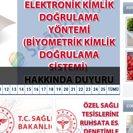
FOT
G
k
1
12
13
14
15
16
17
18
19
20
21
22
23
24
25
TÜMÜ
ÇO