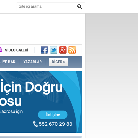
İYE BAK.
YAZARLAR
DİĞER »