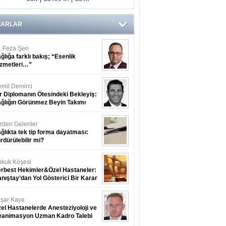
Arasındaki Çift
Yönlü Bağ
Kanıtlandı
ZARLAR
. Feza Şen
ğlığa farklı bakış; “Esenlik
zmetleri…”
mil Demirci
r Diplomanın Ötesindeki Bekleyiş:
ğlığın Görünmez Beyin Takımı
zden Gelenler
ğlıkta tek tip forma dayatması:
rdürülebilir mi?
kuk Köşesi
rbest Hekimler&Özel Hastaneler:
nıştay’dan Yol Gösterici Bir Karar
şar Kaya
el Hastanelerde Anesteziyoloji ve
eanimasyon Uzman Kadro Talebi