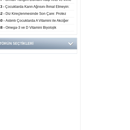
ini Artırıyor
23 -
Çocuklarda Karın Ağrısını İhmal Etmeyin:
disit Habercisi Olabilir
42 -
Diz Kireçlenmesinde Son Çare: Protez
iyatı İle Yaşam Kalitesi Artıyor
40 -
Astımlı Çocuklarda A Vitamini ile Akciğer
mi Arasında Bağlantı Bulundu
38 -
Omega-3 ve D Vitamini Biyolojik
anmayı Yavaşlatabilir
TÖRÜN SEÇTİKLERİ