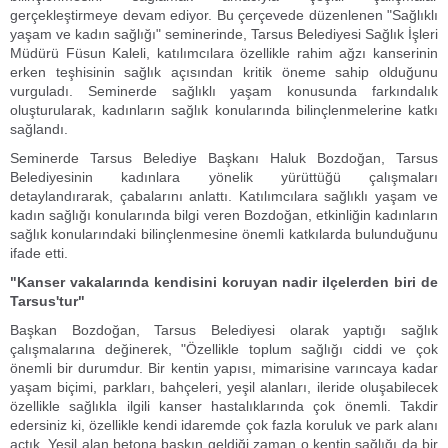
gerçekleştirmeye devam ediyor. Bu çerçevede düzenlenen "Sağlıklı
yaşam ve kadın sağlığı" seminerinde, Tarsus Belediyesi Sağlık İşleri
Müdürü Füsun Kaleli, katılımcılara özellikle rahim ağzı kanserinin
erken teşhisinin sağlık açısından kritik öneme sahip olduğunu
vurguladı. Seminerde sağlıklı yaşam konusunda farkındalık
oluşturularak, kadınların sağlık konularında bilinçlenmelerine katkı
sağlandı.
Seminerde Tarsus Belediye Başkanı Haluk Bozdoğan, Tarsus
Belediyesinin kadınlara yönelik yürüttüğü çalışmaları
detaylandırarak, çabalarını anlattı. Katılımcılara sağlıklı yaşam ve
kadın sağlığı konularında bilgi veren Bozdoğan, etkinliğin kadınların
sağlık konularındaki bilinçlenmesine önemli katkılarda bulunduğunu
ifade etti.
"Kanser vakalarında kendisini koruyan nadir ilçelerden biri de
Tarsus'tur"
Başkan Bozdoğan, Tarsus Belediyesi olarak yaptığı sağlık
çalışmalarına değinerek, "Özellikle toplum sağlığı ciddi ve çok
önemli bir durumdur. Bir kentin yapısı, mimarisine varıncaya kadar
yaşam biçimi, parkları, bahçeleri, yeşil alanları, ileride oluşabilecek
özellikle sağlıkla ilgili kanser hastalıklarında çok önemli. Takdir
edersiniz ki, özellikle kendi idaremde çok fazla koruluk ve park alanı
açtık. Yeşil alan betona baskın geldiği zaman o kentin sağlığı da bir