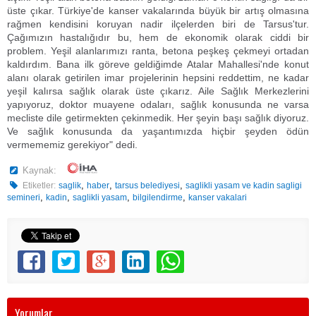
üste çıkar. Türkiye'de kanser vakalarında büyük bir artış olmasına
rağmen kendisini koruyan nadir ilçelerden biri de Tarsus'tur.
Çağımızın hastalığıdır bu, hem de ekonomik olarak ciddi bir
problem. Yeşil alanlarımızı ranta, betona peşkeş çekmeyi ortadan
kaldırdım. Bana ilk göreve geldiğimde Atalar Mahallesi'nde konut
alanı olarak getirilen imar projelerinin hepsini reddettim, ne kadar
yeşil kalırsa sağlık olarak üste çıkarız. Aile Sağlık Merkezlerini
yapıyoruz, doktor muayene odaları, sağlık konusunda ne varsa
mecliste dile getirmekten çekinmedik. Her şeyin başı sağlık diyoruz.
Ve sağlık konusunda da yaşantımızda hiçbir şeyden ödün
vermememiz gerekiyor" dedi.
Kaynak:
,
,
,
Etiketler:
saglik
haber
tarsus belediyesi
saglikli yasam ve kadin sagligi
,
,
,
,
semineri
kadin
saglikli yasam
bilgilendirme
kanser vakalari
Yorumlar