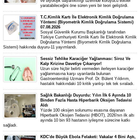
ve biyolojik dayanıklılığı üzerinde koruyucu etkiler
yaratabileceğini öne süren yeni bir teori geliştirdi.
T.C.Kimlik Kartı İle Elektronik Kimlik Doğrulama
Yöntemi (Biyometrik Kimlik Doğrulama Sistemi)
07.08.2026
Sosyal Güvenlik Kurumu Başkanlığı tarafından
Türkiye Cumhuriyeti Kimlik Kartı İle Elektronik Kimlik
Doğrulama Yöntemi (Biyometrik Kimlik Doğrulama
Sistemi) hakkında duyuru-11 yayımlandı.
Sessiz Tehlike Karaciğer Yağlanması: Siroz Ve
Kalp Krizine Davetiye Çıkarıyor!
Uzun süre hiçbir belirti vermeden ilerleyen karaciğer
yağlanmasına karşı uyarılarda bulunan
Gastroenteroloji Uzmanı Prof. Dr. Bülent Yıldırım,
hastalık hakkındaki 10 kritik yanlışı tek tek sıraladı.
Sağlık Bakanlığı Duyurdu: Yılın İlk 6 Ayında 10
Binden Fazla Hasta Hiperbarik Oksijen Tedavisi
Aldı
Yüzde 100 oksijen solunumu esasına dayanan
Hiperbarik Oksijen Tedavisi (HBOT), 2026'nın ilk altı
ayında 10 bin 93 hastanın iyileşme sürecine katkı
sağladı.
KDC'de Büyük Ebola Felaketi: Vakalar 4 Bini Aştı,