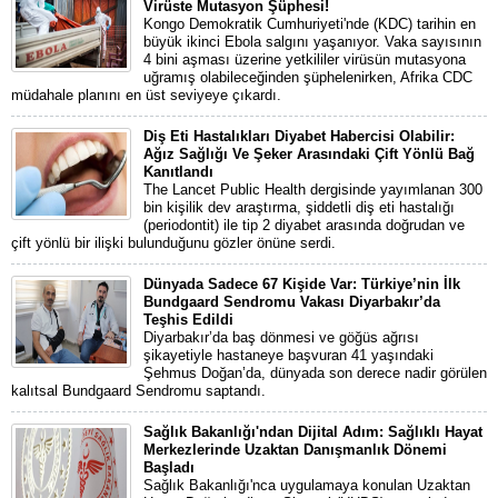
Virüste Mutasyon Şüphesi!
Kongo Demokratik Cumhuriyeti'nde (KDC) tarihin en
büyük ikinci Ebola salgını yaşanıyor. Vaka sayısının
4 bini aşması üzerine yetkililer virüsün mutasyona
uğramış olabileceğinden şüphelenirken, Afrika CDC
müdahale planını en üst seviyeye çıkardı.
Diş Eti Hastalıkları Diyabet Habercisi Olabilir:
Ağız Sağlığı Ve Şeker Arasındaki Çift Yönlü Bağ
Kanıtlandı
The Lancet Public Health dergisinde yayımlanan 300
bin kişilik dev araştırma, şiddetli diş eti hastalığı
(periodontit) ile tip 2 diyabet arasında doğrudan ve
çift yönlü bir ilişki bulunduğunu gözler önüne serdi.
Dünyada Sadece 67 Kişide Var: Türkiye’nin İlk
Bundgaard Sendromu Vakası Diyarbakır’da
Teşhis Edildi
Diyarbakır’da baş dönmesi ve göğüs ağrısı
şikayetiyle hastaneye başvuran 41 yaşındaki
Şehmus Doğan’da, dünyada son derece nadir görülen
kalıtsal Bundgaard Sendromu saptandı.
Sağlık Bakanlığı'ndan Dijital Adım: Sağlıklı Hayat
Merkezlerinde Uzaktan Danışmanlık Dönemi
Başladı
Sağlık Bakanlığı'nca uygulamaya konulan Uzaktan