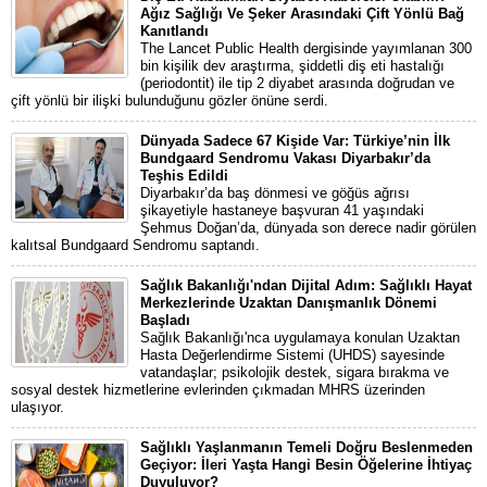
Ağız Sağlığı Ve Şeker Arasındaki Çift Yönlü Bağ
Kanıtlandı
The Lancet Public Health dergisinde yayımlanan 300
bin kişilik dev araştırma, şiddetli diş eti hastalığı
(periodontit) ile tip 2 diyabet arasında doğrudan ve
çift yönlü bir ilişki bulunduğunu gözler önüne serdi.
Dünyada Sadece 67 Kişide Var: Türkiye’nin İlk
Bundgaard Sendromu Vakası Diyarbakır’da
Teşhis Edildi
Diyarbakır’da baş dönmesi ve göğüs ağrısı
şikayetiyle hastaneye başvuran 41 yaşındaki
Şehmus Doğan’da, dünyada son derece nadir görülen
kalıtsal Bundgaard Sendromu saptandı.
Sağlık Bakanlığı'ndan Dijital Adım: Sağlıklı Hayat
Merkezlerinde Uzaktan Danışmanlık Dönemi
Başladı
Sağlık Bakanlığı'nca uygulamaya konulan Uzaktan
Hasta Değerlendirme Sistemi (UHDS) sayesinde
vatandaşlar; psikolojik destek, sigara bırakma ve
sosyal destek hizmetlerine evlerinden çıkmadan MHRS üzerinden
ulaşıyor.
Sağlıklı Yaşlanmanın Temeli Doğru Beslenmeden
Geçiyor: İleri Yaşta Hangi Besin Öğelerine İhtiyaç
Duyuluyor?