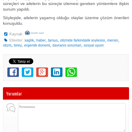
süreçleri ve ailelerin bu süreçte izlemesi gereken yöntemlere ilişkin
sunum yapıldı.
Söyleşide, ailelerin yaşamış olduğu olaylar üzerine çözüm önerileri
konuşuldu.
Kaynak:
,
,
,
,
,
Etiketler:
saglik
haber
tarsus
otizmde farkindalik soylesisi
mersin
,
,
,
,
otizm
birey
ergenlik donemi
davranis sorunlari
sosyal uyum
Yorumlar