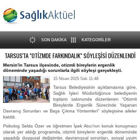
SON DAKİKA
KATEGORİLER
TARSUS'TA "OTİZMDE FARKINDALIK" SÖYLEŞİSİ DÜZENLENDİ
Mersin'in Tarsus ilçesinde, otizmli bireylerin ergenlik
döneminde yaşadığı sorunlarla ilgili söyleşi gerçekleşti.
15 Nisan 2025 Salı 11:48
Tarsus Belediyesinin açıklamasına göre,
Sağlık İşleri Müdürlüğünce belediyenin
toplantı salonunda düzenlenen "Otizmli
Bireylerde Ergenlik Sürecinde Yaşanan
Davranış Sorunları ve Başa Çıkma Yöntemleri" söyleşisine aileler
katıldı.
Psikolog Selda Özer ve öğretmen İpek Atıcı'nın konuk konuşmacı
olarak yer aldığı programda, otizmli bireylerin ergenlik döneminde
yaşadığı duygusal değişimler, davranışsal sorunları, sosyal uyum