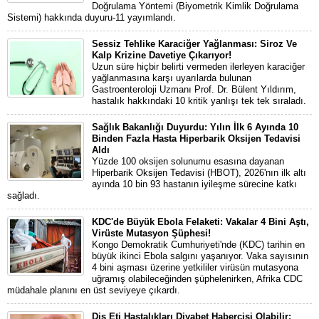
Doğrulama Yöntemi (Biyometrik Kimlik Doğrulama
Sistemi) hakkında duyuru-11 yayımlandı.
Sessiz Tehlike Karaciğer Yağlanması: Siroz Ve
Kalp Krizine Davetiye Çıkarıyor!
Uzun süre hiçbir belirti vermeden ilerleyen karaciğer
yağlanmasına karşı uyarılarda bulunan
Gastroenteroloji Uzmanı Prof. Dr. Bülent Yıldırım,
hastalık hakkındaki 10 kritik yanlışı tek tek sıraladı.
Sağlık Bakanlığı Duyurdu: Yılın İlk 6 Ayında 10
Binden Fazla Hasta Hiperbarik Oksijen Tedavisi
Aldı
Yüzde 100 oksijen solunumu esasına dayanan
Hiperbarik Oksijen Tedavisi (HBOT), 2026'nın ilk altı
ayında 10 bin 93 hastanın iyileşme sürecine katkı
sağladı.
KDC'de Büyük Ebola Felaketi: Vakalar 4 Bini Aştı,
Virüste Mutasyon Şüphesi!
Kongo Demokratik Cumhuriyeti'nde (KDC) tarihin en
büyük ikinci Ebola salgını yaşanıyor. Vaka sayısının
4 bini aşması üzerine yetkililer virüsün mutasyona
uğramış olabileceğinden şüphelenirken, Afrika CDC
müdahale planını en üst seviyeye çıkardı.
Diş Eti Hastalıkları Diyabet Habercisi Olabilir: