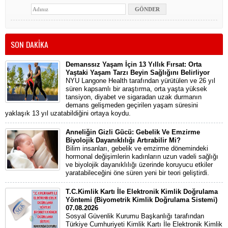
SON DAKİKA
Demanssız Yaşam İçin 13 Yıllık Fırsat: Orta
Yaştaki Yaşam Tarzı Beyin Sağlığını Belirliyor
NYU Langone Health tarafından yürütülen ve 26 yıl
süren kapsamlı bir araştırma, orta yaşta yüksek
tansiyon, diyabet ve sigaradan uzak durmanın
demans gelişmeden geçirilen yaşam süresini
yaklaşık 13 yıl uzatabildiğini ortaya koydu.
Anneliğin Gizli Gücü: Gebelik Ve Emzirme
Biyolojik Dayanıklılığı Artırabilir Mi?
Bilim insanları, gebelik ve emzirme dönemindeki
hormonal değişimlerin kadınların uzun vadeli sağlığı
ve biyolojik dayanıklılığı üzerinde koruyucu etkiler
yaratabileceğini öne süren yeni bir teori geliştirdi.
T.C.Kimlik Kartı İle Elektronik Kimlik Doğrulama
Yöntemi (Biyometrik Kimlik Doğrulama Sistemi)
07.08.2026
Sosyal Güvenlik Kurumu Başkanlığı tarafından
Türkiye Cumhuriyeti Kimlik Kartı İle Elektronik Kimlik