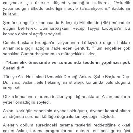
çalışmalar için üzerine düşeni yapacağını bildirerek, "Askerlik
yapamadığım ülkede askerliğimi böyle tamamlıyorum." ifadelerini
kullandı.
Şentürk, engelliler konusunda Birleşmiş Milletler'de (BM) mücadele
ettiğini belirterek, Cumhurbaşkanı Recep Tayyip Erdoğan'ın bu
konuda önlerini açtığını söyledi.
Cumhurbaşkanı Erdoğan'ın vizyonunun Türkiye'de engelli hakları
anlamında çığır açtığını ifade eden Şentürk, "Tüm engelliler çok
şanslılar. Cumhurbaşkanımıza müteşekkiriz." dedi.
- "Hamilelik öncesinde ve sonrasında testlerin yapılması çok
önemlidir"
Türkiye Aile Hekimleri Uzmanlık Derneği Ankara Şube Başkanı Doç.
Dr. İsmail Aslan, aile hekimliğinin stratejik konumda bulunduğunu
vurguladı.
Otizm konusunda tarama testleri yapıldığını aktaran Aslan, bunların
yeterli olmadığını söyledi.
Aslan, körlüğün sebebinin diyabet olduğunu, diyabet kontrol altına
alındığında sorunun körlüğe doğru ilerlemeyeceğini söyledi.
Ailelerin doğum sürecindeki tarama testlerini reddettiğine dikkati
çeken Aslan, tarama programlarının entegre edilmesi gerektiğini