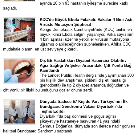
ayında 10 bin 93 hastanın iyileşme sürecine katkı
sağladı.
KDC'de Büyük Ebola Felaketi: Vakalar 4 Bini Aştı,
Virüste Mutasyon Şüphesi!
Kongo Demokratik Cumhuriyeti'nde (KDC) tarihin en
büyük ikinci Ebola salgını yaşanıyor. Vaka sayısının
4 bini aşması üzerine yetkililer virüsün mutasyona
uğramış olabileceğinden şüphelenirken, Afrika CDC
müdahale planını en üst seviyeye çıkardı.
Diş Eti Hastalıkları Diyabet Habercisi Olabilir:
Ağız Sağlığı Ve Şeker Arasındaki Çift Yönlü Bağ
Kanıtlandı
The Lancet Public Health dergisinde yayımlanan 300
bin kişilik dev araştırma, şiddetli diş eti hastalığı
(periodontit) ile tip 2 diyabet arasında doğrudan ve
çift yönlü bir ilişki bulunduğunu gözler önüne serdi.
Dünyada Sadece 67 Kişide Var: Türkiye’nin İlk
Bundgaard Sendromu Vakası Diyarbakır’da
Teşhis Edildi
Diyarbakır’da baş dönmesi ve göğüs ağrısı
şikayetiyle hastaneye başvuran 41 yaşındaki
Şehmus Doğan’da, dünyada son derece nadir görülen
kalıtsal Bundgaard Sendromu saptandı.