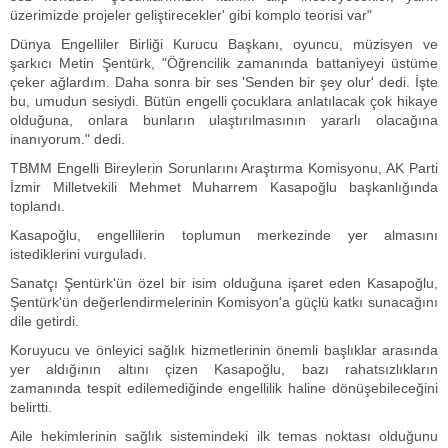
üzerimizde projeler geliştirecekler' gibi komplo teorisi var"
Dünya Engelliler Birliği Kurucu Başkanı, oyuncu, müzisyen ve
şarkıcı Metin Şentürk, "Öğrencilik zamanında battaniyeyi üstüme
çeker ağlardım. Daha sonra bir ses 'Senden bir şey olur' dedi. İşte
bu, umudun sesiydi. Bütün engelli çocuklara anlatılacak çok hikaye
olduğuna, onlara bunların ulaştırılmasının yararlı olacağına
inanıyorum." dedi.
TBMM Engelli Bireylerin Sorunlarını Araştırma Komisyonu, AK Parti
İzmir Milletvekili Mehmet Muharrem Kasapoğlu başkanlığında
toplandı.
Kasapoğlu, engellilerin toplumun merkezinde yer almasını
istediklerini vurguladı.
Sanatçı Şentürk'ün özel bir isim olduğuna işaret eden Kasapoğlu,
Şentürk'ün değerlendirmelerinin Komisyon'a güçlü katkı sunacağını
dile getirdi.
Koruyucu ve önleyici sağlık hizmetlerinin önemli başlıklar arasında
yer aldığının altını çizen Kasapoğlu, bazı rahatsızlıkların
zamanında tespit edilemediğinde engellilik haline dönüşebileceğini
belirtti.
Aile hekimlerinin sağlık sistemindeki ilk temas noktası olduğunu