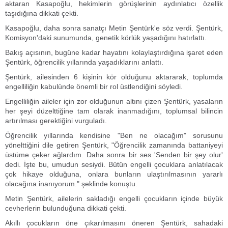
aktaran Kasapoğlu, hekimlerin görüşlerinin aydınlatıcı özellik
taşıdığına dikkati çekti.
Kasapoğlu, daha sonra sanatçı Metin Şentürk'e söz verdi. Şentürk,
Komisyon'daki sunumunda, genetik körlük yaşadığını hatırlattı.
Bakış açısının, bugüne kadar hayatını kolaylaştırdığına işaret eden
Şentürk, öğrencilik yıllarında yaşadıklarını anlattı.
Şentürk, ailesinden 6 kişinin kör olduğunu aktararak, toplumda
engelliliğin kabulünde önemli bir rol üstlendiğini söyledi.
Engelliliğin aileler için zor olduğunun altını çizen Şentürk, yasaların
her şeyi düzelttiğine tam olarak inanmadığını, toplumsal bilincin
artırılması gerektiğini vurguladı.
Öğrencilik yıllarında kendisine "Ben ne olacağım" sorusunu
yönelttiğini dile getiren Şentürk, "Öğrencilik zamanında battaniyeyi
üstüme çeker ağlardım. Daha sonra bir ses 'Senden bir şey olur'
dedi. İşte bu, umudun sesiydi. Bütün engelli çocuklara anlatılacak
çok hikaye olduğuna, onlara bunların ulaştırılmasının yararlı
olacağına inanıyorum." şeklinde konuştu.
Metin Şentürk, ailelerin sakladığı engelli çocukların içinde büyük
cevherlerin bulunduğuna dikkati çekti.
Akıllı çocukların öne çıkarılmasını öneren Şentürk, sahadaki