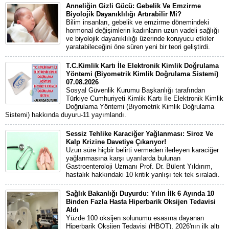
Anneliğin Gizli Gücü: Gebelik Ve Emzirme
Biyolojik Dayanıklılığı Artırabilir Mi?
Bilim insanları, gebelik ve emzirme dönemindeki
hormonal değişimlerin kadınların uzun vadeli sağlığı
ve biyolojik dayanıklılığı üzerinde koruyucu etkiler
yaratabileceğini öne süren yeni bir teori geliştirdi.
T.C.Kimlik Kartı İle Elektronik Kimlik Doğrulama
Yöntemi (Biyometrik Kimlik Doğrulama Sistemi)
07.08.2026
Sosyal Güvenlik Kurumu Başkanlığı tarafından
Türkiye Cumhuriyeti Kimlik Kartı İle Elektronik Kimlik
Doğrulama Yöntemi (Biyometrik Kimlik Doğrulama
Sistemi) hakkında duyuru-11 yayımlandı.
Sessiz Tehlike Karaciğer Yağlanması: Siroz Ve
Kalp Krizine Davetiye Çıkarıyor!
Uzun süre hiçbir belirti vermeden ilerleyen karaciğer
yağlanmasına karşı uyarılarda bulunan
Gastroenteroloji Uzmanı Prof. Dr. Bülent Yıldırım,
hastalık hakkındaki 10 kritik yanlışı tek tek sıraladı.
Sağlık Bakanlığı Duyurdu: Yılın İlk 6 Ayında 10
Binden Fazla Hasta Hiperbarik Oksijen Tedavisi
Aldı
Yüzde 100 oksijen solunumu esasına dayanan
Hiperbarik Oksijen Tedavisi (HBOT), 2026'nın ilk altı