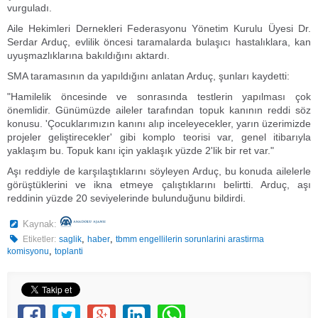
vurguladı.
Aile Hekimleri Dernekleri Federasyonu Yönetim Kurulu Üyesi Dr.
Serdar Arduç, evlilik öncesi taramalarda bulaşıcı hastalıklara, kan
uyuşmazlıklarına bakıldığını aktardı.
SMA taramasının da yapıldığını anlatan Arduç, şunları kaydetti:
"Hamilelik öncesinde ve sonrasında testlerin yapılması çok
önemlidir. Günümüzde aileler tarafından topuk kanının reddi söz
konusu. 'Çocuklarımızın kanını alıp inceleyecekler, yarın üzerimizde
projeler geliştirecekler' gibi komplo teorisi var, genel itibarıyla
yaklaşım bu. Topuk kanı için yaklaşık yüzde 2'lik bir ret var."
Aşı reddiyle de karşılaştıklarını söyleyen Arduç, bu konuda ailelerle
görüştüklerini ve ikna etmeye çalıştıklarını belirtti. Arduç, aşı
reddinin yüzde 20 seviyelerinde bulunduğunu bildirdi.
Kaynak:
,
,
Etiketler:
saglik
haber
tbmm engellilerin sorunlarini arastirma
,
komisyonu
toplanti