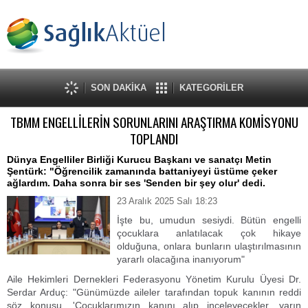
SON DAKİKA
KATEGORİLER
TBMM ENGELLİLERİN SORUNLARINI ARAŞTIRMA KOMİSYONU
TOPLANDI
Dünya Engelliler Birliği Kurucu Başkanı ve sanatçı Metin
Şentürk: "Öğrencilik zamanında battaniyeyi üstüme çeker
ağlardım. Daha sonra bir ses 'Senden bir şey olur' dedi.
23 Aralık 2025 Salı 18:23
İşte bu, umudun sesiydi. Bütün engelli
çocuklara anlatılacak çok hikaye
olduğuna, onlara bunların ulaştırılmasının
yararlı olacağına inanıyorum"
Aile Hekimleri Dernekleri Federasyonu Yönetim Kurulu Üyesi Dr.
Serdar Arduç: "Günümüzde aileler tarafından topuk kanının reddi
söz konusu. 'Çocuklarımızın kanını alıp inceleyecekler, yarın