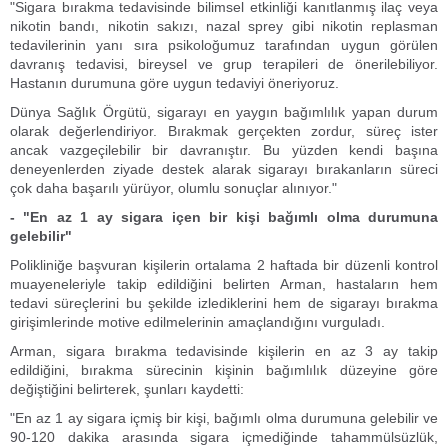
"Sigara bırakma tedavisinde bilimsel etkinliği kanıtlanmış ilaç veya
nikotin bandı, nikotin sakızı, nazal sprey gibi nikotin replasman
tedavilerinin yanı sıra psikoloğumuz tarafından uygun görülen
davranış tedavisi, bireysel ve grup terapileri de önerilebiliyor.
Hastanın durumuna göre uygun tedaviyi öneriyoruz.
Dünya Sağlık Örgütü, sigarayı en yaygın bağımlılık yapan durum
olarak değerlendiriyor. Bırakmak gerçekten zordur, süreç ister
ancak vazgeçilebilir bir davranıştır. Bu yüzden kendi başına
deneyenlerden ziyade destek alarak sigarayı bırakanların süreci
çok daha başarılı yürüyor, olumlu sonuçlar alınıyor."
- "En az 1 ay sigara içen bir kişi bağımlı olma durumuna
gelebilir"
Polikliniğe başvuran kişilerin ortalama 2 haftada bir düzenli kontrol
muayeneleriyle takip edildiğini belirten Arman, hastaların hem
tedavi süreçlerini bu şekilde izlediklerini hem de sigarayı bırakma
girişimlerinde motive edilmelerinin amaçlandığını vurguladı.
Arman, sigara bırakma tedavisinde kişilerin en az 3 ay takip
edildiğini, bırakma sürecinin kişinin bağımlılık düzeyine göre
değiştiğini belirterek, şunları kaydetti:
"En az 1 ay sigara içmiş bir kişi, bağımlı olma durumuna gelebilir ve
90-120 dakika arasında sigara içmediğinde tahammülsüzlük,