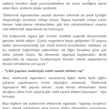
sadece kendine değil çevresindekilere de zarar verdiğine işaret
eden Akın, sözlerini şöyle sürdürdü:
"Elektronik sigaralardan yayılan dumanı solumak da pasif içiciliğin
oluşturduğu zararlara sebep oluyor. Sigara kaynaklı ortaya çıkan
kanser, kalp-damar rahatsızlıkları gibi tüm rahatsızlıkların oluşma
riski elektronik sigaralarda da bulunuyor.
Tek kullanımlık sigara gibi ürünler özellikle ergenlik dönemindeki
gençleri tehdit ediyor. Çünkü ergenlerin beyin gelişimleri 20 yaşına
kadar tamamlanmadığı için dürtü kontrol bozuklukları olabiliyor ve
bu nedenle bağımlılığa yatkınlıkları da diğer bireylere göre çok
daha yüksek oluyor. Bu dönemde sigaraya başlamaları, ileriki
yaşlarında da sigarayı bırakamayan bireyler olarak yaşamlarına
devam etmelerine yol açıyor."
- "Likit yapıları nedeniyle ciddi zararlı etkileri var"
Akın, elektronik sigaraların zararlarına ilişkin daha fazla eğitici
çalışma yapılmasının önem taşıdığını anlatarak, "Elektronik
sigaraların likit yapıda olması, ısıyla temas etmesinden ötürü
akciğere daha hızlı ulaşma gibi ciddi zararlı etkileri bulunuyor." diye
konuştu.
Bazı kişilerin tek kullanımlık elektronik sigaraları "sigarayı bırakma"
aracı olarak gördüğünü ama bunun doğru olmadığını vurgulayan