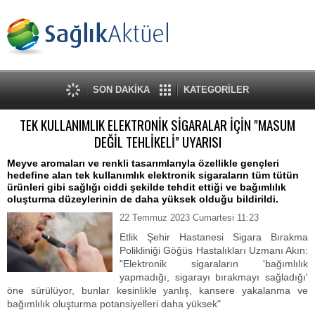
SON DAKİKA
KATEGORİLER
TEK KULLANIMLIK ELEKTRONİK SİGARALAR İÇİN "MASUM
DEĞİL TEHLİKELİ" UYARISI
Meyve aromaları ve renkli tasarımlarıyla özellikle gençleri
hedefine alan tek kullanımlık elektronik sigaraların tüm tütün
ürünleri gibi sağlığı ciddi şekilde tehdit ettiği ve bağımlılık
oluşturma düzeylerinin de daha yüksek olduğu bildirildi.
22 Temmuz 2023 Cumartesi 11:23
Etlik Şehir Hastanesi Sigara Bırakma
Polikliniği Göğüs Hastalıkları Uzmanı Akın:
"Elektronik sigaraların 'bağımlılık
yapmadığı, sigarayı bırakmayı sağladığı'
öne sürülüyor, bunlar kesinlikle yanlış, kansere yakalanma ve
bağımlılık oluşturma potansiyelleri daha yüksek"