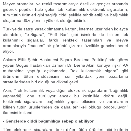
Meyve aromaları ve renkli tasarımlarıyla özellikle gençler arasında
giderek popüler hale gelen tek kullanımlık elektronik sigaraların,
tüm tütün ürünleri gibi sağlığı ciddi şekilde tehdit ettiği ve bağımlılık
oluşturma düzeylerinin yüksek olduğu bildirildi.
Türkiye'de satışı yasak olmasına karşın, internet üzerinden kolayca
alınabilen, "e-Sigara", "Puff Bar" gibi isimlerle de bilinen tek
kullanımlık sigaralar, farklı renkteki tasarımları ve meyve
aromalarıyla "masum" bir görüntü çizerek özellikle gençleri hedef
alıyor.
Ankara Etlik Şehir Hastanesi Sigara Bırakma Polikliniğinde görev
yapan Göğüs Hastalıkları Uzmanı Dr. Berna Akın, konuya ilişkin AA
muhabirine yaptığı açıklamada, "tek kullanımlık sigara" gibi
ürünlerin tütün endüstrisinin son yıllardaki yeni pazarlama
stratejilerinden biri olduğuna dikkati çekti.
Akın, "Tek kullanımlık veya diğer elektronik sigaraların 'bağımlılık
yapmadığı' öne sürülüyor ancak bu kesinlikle doğru değil.
Elektronik sigaraların bağımlılık yapıcı etkisinin ve zararlarının
bilinen tütün ürünlerinden de daha tehlikeli olduğu öngörülüyor."
ifadesini kullandı.
- Gençlerde ciddi bağımlılığa sebep olabiliyor
Tüm elektronik sigaraların tıpkı diğer tütün ürünleri gibi kişilerin