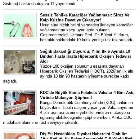
Sistemi) hakkında duyuru-11 yayımlandı.
Sessiz Tehlike Karaciğer Yağlanması: Siroz Ve
Kalp Krizine Davetiye Çıkarıyor!
Uzun süre hiçbir belirti vermeden ilerleyen karaciğer
yağlanmasına karşı uyarılarda bulunan
Gastroenteroloji Uzmanı Prof. Dr. Bülent Yıldırım,
hastalık hakkındaki 10 kritik yanlışı tek tek sıraladı.
Sağlık Bakanlığı Duyurdu: Yılın İlk 6 Ayında 10
Binden Fazla Hasta Hiperbarik Oksijen Tedavisi
Aldı
Yüzde 100 oksijen solunumu esasına dayanan
Hiperbarik Oksijen Tedavisi (HBOT), 2026'nın ilk altı
ayında 10 bin 93 hastanın iyileşme sürecine katkı
sağladı.
KDC'de Büyük Ebola Felaketi: Vakalar 4 Bini Aştı,
Virüste Mutasyon Şüphesi!
Kongo Demokratik Cumhuriyeti'nde (KDC) tarihin en
büyük ikinci Ebola salgını yaşanıyor. Vaka sayısının
4 bini aşması üzerine yetkililer virüsün mutasyona
uğramış olabileceğinden şüphelenirken, Afrika CDC
müdahale planını en üst seviyeye çıkardı.
Diş Eti Hastalıkları Diyabet Habercisi Olabilir:
Ağız Sağlığı Ve Şeker Arasındaki Çift Yönlü Bağ