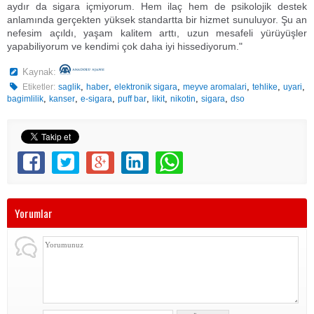
aydır da sigara içmiyorum. Hem ilaç hem de psikolojik destek
anlamında gerçekten yüksek standartta bir hizmet sunuluyor. Şu an
nefesim açıldı, yaşam kalitem arttı, uzun mesafeli yürüyüşler
yapabiliyorum ve kendimi çok daha iyi hissediyorum."
Kaynak:
,
,
,
,
,
,
Etiketler:
saglik
haber
elektronik sigara
meyve aromalari
tehlike
uyari
,
,
,
,
,
,
,
bagimlilik
kanser
e-sigara
puff bar
likit
nikotin
sigara
dso
Yorumlar