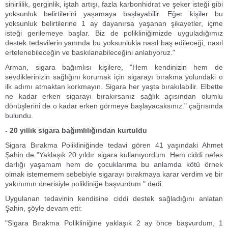
sinirlilik, gerginlik, iştah artışı, fazla karbonhidrat ve şeker isteği gibi
yoksunluk belirtilerini yaşamaya başlayabilir. Eğer kişiler bu
yoksunluk belirtilerine 1 ay dayanırsa yaşanan şikayetler, içme
isteği gerilemeye başlar. Biz de polikliniğimizde uyguladığımız
destek tedavilerin yanında bu yoksunlukla nasıl baş edileceği, nasıl
ertelenebileceğin ve baskılanabileceğini anlatıyoruz."
Arman, sigara bağımlısı kişilere, "Hem kendinizin hem de
sevdiklerinizin sağlığını korumak için sigarayı bırakma yolundaki o
ilk adımı atmaktan korkmayın. Sigara her yaşta bırakılabilir. Elbette
ne kadar erken sigarayı bırakırsanız sağlık açısından olumlu
dönüşlerini de o kadar erken görmeye başlayacaksınız." çağrısında
bulundu.
- 20 yıllık sigara bağımlılığından kurtuldu
Sigara Bırakma Polikliniğinde tedavi gören 41 yaşındaki Ahmet
Şahin de "Yaklaşık 20 yıldır sigara kullanıyordum. Hem ciddi nefes
darlığı yaşamam hem de çocuklarıma bu anlamda kötü örnek
olmak istememem sebebiyle sigarayı bırakmaya karar verdim ve bir
yakınımın önerisiyle polikliniğe başvurdum." dedi.
Uygulanan tedavinin kendisine ciddi destek sağladığını anlatan
Şahin, şöyle devam etti:
"Sigara Bırakma Polikliniğine yaklaşık 2 ay önce başvurdum, 1