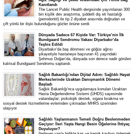
Kanıtlandı
The Lancet Public Health dergisinde yayımlanan 300
bin kişilik dev araştırma, şiddetli diş eti hastalığı
(periodontit) ile tip 2 diyabet arasında doğrudan ve
çift yönlü bir ilişki bulunduğunu gözler önüne serdi.
Dünyada Sadece 67 Kişide Var: Türkiye’nin İlk
Bundgaard Sendromu Vakası Diyarbakır’da
Teşhis Edildi
Diyarbakır’da baş dönmesi ve göğüs ağrısı
şikayetiyle hastaneye başvuran 41 yaşındaki
Şehmus Doğan’da, dünyada son derece nadir görülen
kalıtsal Bundgaard Sendromu saptandı.
Sağlık Bakanlığı'ndan Dijital Adım: Sağlıklı Hayat
Merkezlerinde Uzaktan Danışmanlık Dönemi
Başladı
Sağlık Bakanlığı'nca uygulamaya konulan Uzaktan
Hasta Değerlendirme Sistemi (UHDS) sayesinde
vatandaşlar; psikolojik destek, sigara bırakma ve
sosyal destek hizmetlerine evlerinden çıkmadan MHRS üzerinden
ulaşıyor.
Sağlıklı Yaşlanmanın Temeli Doğru Beslenmeden
Geçiyor: İleri Yaşta Hangi Besin Öğelerine İhtiyaç
Duyuluyor?
İlerleyen yaşla birlikte kas ve kemik kaybını önlemek