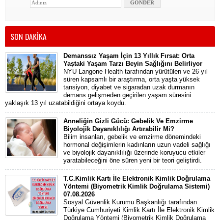
SON DAKİKA
Demanssız Yaşam İçin 13 Yıllık Fırsat: Orta
Yaştaki Yaşam Tarzı Beyin Sağlığını Belirliyor
NYU Langone Health tarafından yürütülen ve 26 yıl
süren kapsamlı bir araştırma, orta yaşta yüksek
tansiyon, diyabet ve sigaradan uzak durmanın
demans gelişmeden geçirilen yaşam süresini
yaklaşık 13 yıl uzatabildiğini ortaya koydu.
Anneliğin Gizli Gücü: Gebelik Ve Emzirme
Biyolojik Dayanıklılığı Artırabilir Mi?
Bilim insanları, gebelik ve emzirme dönemindeki
hormonal değişimlerin kadınların uzun vadeli sağlığı
ve biyolojik dayanıklılığı üzerinde koruyucu etkiler
yaratabileceğini öne süren yeni bir teori geliştirdi.
T.C.Kimlik Kartı İle Elektronik Kimlik Doğrulama
Yöntemi (Biyometrik Kimlik Doğrulama Sistemi)
07.08.2026
Sosyal Güvenlik Kurumu Başkanlığı tarafından
Türkiye Cumhuriyeti Kimlik Kartı İle Elektronik Kimlik
Doğrulama Yöntemi (Biyometrik Kimlik Doğrulama