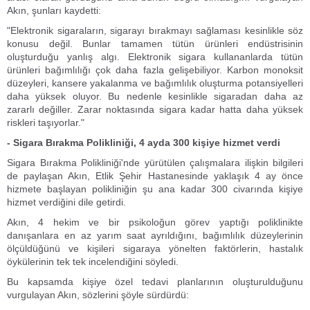
Akın, şunları kaydetti:
"Elektronik sigaraların, sigarayı bırakmayı sağlaması kesinlikle söz
konusu değil. Bunlar tamamen tütün ürünleri endüstrisinin
oluşturduğu yanlış algı. Elektronik sigara kullananlarda tütün
ürünleri bağımlılığı çok daha fazla gelişebiliyor. Karbon monoksit
düzeyleri, kansere yakalanma ve bağımlılık oluşturma potansiyelleri
daha yüksek oluyor. Bu nedenle kesinlikle sigaradan daha az
zararlı değiller. Zarar noktasında sigara kadar hatta daha yüksek
riskleri taşıyorlar."
- Sigara Bırakma Polikliniği, 4 ayda 300 kişiye hizmet verdi
Sigara Bırakma Polikliniği'nde yürütülen çalışmalara ilişkin bilgileri
de paylaşan Akın, Etlik Şehir Hastanesinde yaklaşık 4 ay önce
hizmete başlayan polikliniğin şu ana kadar 300 civarında kişiye
hizmet verdiğini dile getirdi.
Akın, 4 hekim ve bir psikoloğun görev yaptığı poliklinikte
danışanlara en az yarım saat ayrıldığını, bağımlılık düzeylerinin
ölçüldüğünü ve kişileri sigaraya yönelten faktörlerin, hastalık
öykülerinin tek tek incelendiğini söyledi.
Bu kapsamda kişiye özel tedavi planlarının oluşturulduğunu
vurgulayan Akın, sözlerini şöyle sürdürdü: