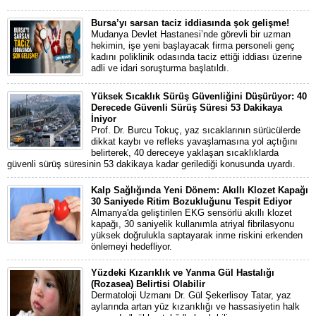
Bursa’yı sarsan taciz iddiasında şok gelişme!
Mudanya Devlet Hastanesi’nde görevli bir uzman
hekimin, işe yeni başlayacak firma personeli genç
kadını poliklinik odasında taciz ettiği iddiası üzerine
adli ve idari soruşturma başlatıldı.
Yüksek Sıcaklık Sürüş Güvenliğini Düşürüyor: 40
Derecede Güvenli Sürüş Süresi 53 Dakikaya
İniyor
Prof. Dr. Burcu Tokuç, yaz sıcaklarının sürücülerde
dikkat kaybı ve refleks yavaşlamasına yol açtığını
belirterek, 40 dereceye yaklaşan sıcaklıklarda
güvenli sürüş süresinin 53 dakikaya kadar gerilediği konusunda uyardı.
Kalp Sağlığında Yeni Dönem: Akıllı Klozet Kapağı
30 Saniyede Ritim Bozukluğunu Tespit Ediyor
Almanya'da geliştirilen EKG sensörlü akıllı klozet
kapağı, 30 saniyelik kullanımla atriyal fibrilasyonu
yüksek doğrulukla saptayarak inme riskini erkenden
önlemeyi hedefliyor.
Yüzdeki Kızarıklık ve Yanma Gül Hastalığı
(Rozasea) Belirtisi Olabilir
Dermatoloji Uzmanı Dr. Gül Şekerlisoy Tatar, yaz
aylarında artan yüz kızarıklığı ve hassasiyetin halk