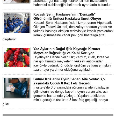
arasında "gül hastalığı" olarak bilinen rozaseanın
habercisi olabileceğini belirterek uyarılarda bulundu.
Kocaeli Şehir Hastanesi'nin "Denizaltı"
Görünümlü Ünitesi Hastalara Umut Oluyor
Kocaeli Şehir Hastanesi'nde hizmet veren Hiperbarik
Oksijen Tedavi Ünitesi, denizaltıyı andıran yapısı ve
yüksek basınçlı oksijen tedavisiyle kronik yaralardan
kemik çürümesine kadar pek çok hastalığa şifa
dağıtıyor.
Yaz Aylarının Doğal Şifa Kaynağı: Kırmızı
Meyveler Bağışıklığı ve Kalbi Koruyor
Diyetisyen Hande Selin Ok; karpuz, çilek, kiraz ve
nar gibi kırmızı meyvelerin yüksek antioksidan
içeriğiyle bağışıklığı güçlendirdiğini ve kanser riskini
azaltmaya yardımcı olduğunu açıkladı.
Gülme Krizlerini Oyun Sanan Aile Şokta: 3,5
Yaşındaki Çocuk 8 Kez Felç Geçirdi
İngiltere’de 3,5 yaşındaki oğlunun aniden başlayan
gülmelerini ve denge kaybını oyun sanan aile, acı
gerçekle hastanede yüzleşti. Yapılan tetkiklerde
minik çocuğun üst üste 8 kez felç geçirdiği ortaya
çıktı.