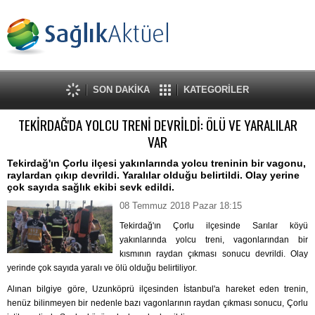
SON DAKİKA
KATEGORİLER
TEKİRDAĞ'DA YOLCU TRENİ DEVRİLDİ: ÖLÜ VE YARALILAR
VAR
Tekirdağ'ın Çorlu ilçesi yakınlarında yolcu treninin bir vagonu,
raylardan çıkıp devrildi. Yaralılar olduğu belirtildi. Olay yerine
çok sayıda sağlık ekibi sevk edildi.
08 Temmuz 2018 Pazar 18:15
Tekirdağ'ın Çorlu ilçesinde Sarılar köyü
yakınlarında yolcu treni, vagonlarından bir
kısmının raydan çıkması sonucu devrildi. Olay
yerinde çok sayıda yaralı ve ölü olduğu belirtiliyor.
Alınan bilgiye göre, Uzunköprü ilçesinden İstanbul'a hareket eden trenin,
henüz bilinmeyen bir nedenle bazı vagonlarının raydan çıkması sonucu, Çorlu