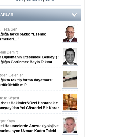
Arasındaki Çift
Yönlü Bağ
Kanıtlandı
ZARLAR
. Feza Şen
ğlığa farklı bakış; “Esenlik
zmetleri…”
mil Demirci
r Diplomanın Ötesindeki Bekleyiş:
ğlığın Görünmez Beyin Takımı
zden Gelenler
ğlıkta tek tip forma dayatması:
rdürülebilir mi?
kuk Köşesi
rbest Hekimler&Özel Hastaneler:
nıştay’dan Yol Gösterici Bir Karar
şar Kaya
el Hastanelerde Anesteziyoloji ve
eanimasyon Uzman Kadro Talebi