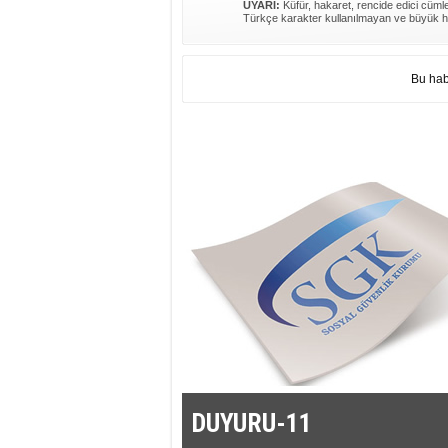
UYARI:
Küfür, hakaret, rencide edici cümlel
Türkçe karakter kullanılmayan ve büyük h
Bu hab
DUYURU-11