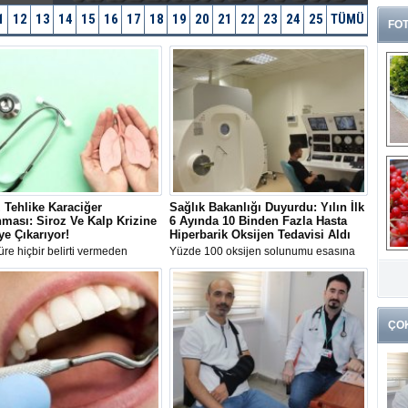
1
12
13
14
15
16
17
18
19
20
21
22
23
24
25
TÜMÜ
FOT
 Tehlike Karaciğer
Sağlık Bakanlığı Duyurdu: Yılın İlk
ması: Siroz Ve Kalp Krizine
6 Ayında 10 Binden Fazla Hasta
ye Çıkarıyor!
Hiperbarik Oksijen Tedavisi Aldı
re hiçbir belirti vermeden
Yüzde 100 oksijen solunumu esasına
G
en karaciğer yağlanmasına karşı
dayanan Hiperbarik Oksijen Tedavisi
k
rda bulunan Gastroenteroloji
(HBOT), 2026'nın ilk altı ayında 10 bin
Prof. Dr. Bülent Yıldırım, hastalık
93 hastanın iyileşme sürecine katkı
ki 10 kritik yanlışı tek tek
sağladı.
.
ÇO