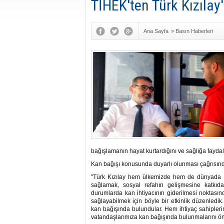
TİHEK'ten Türk Kızılay
Ana Sayfa
»
Basın Haberleri
bağışlamanın hayat kurtardığını ve sağlığa faydalı
Kan bağışı konusunda duyarlı olunması çağrısında
"Türk Kızılay hem ülkemizde hem de dünyada dü
sağlamak, sosyal refahın gelişmesine katkıda
durumlarda kan ihtiyacının giderilmesi noktasınd
sağlayabilmek için böyle bir etkinlik düzenledi
kan bağışında bulundular. Hem ihtiyaç sahiplerin
vatandaşlarımıza kan bağışında bulunmalarını ön