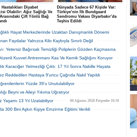
i Hastalıkları Diyabet
Dünyada Sadece 67 Kişide Var:
isi Olabilir: Ağız Sağlığı Ve
Türkiye’nin İlk Bundgaard
Arasındaki Çift Yönlü Bağ
Sendromu Vakası Diyarbakır’da
andı
Teşhis Edildi
cet Public Health dergisinde
Diyarbakır’da baş dönmesi ve göğüs
nan 300 bin kişilik dev
ağrısı şikayetiyle hastaneye başvuran
Sağlıklı Hayat Merkezlerinde Uzaktan Danışmanlık Dönemi
a, şiddetli diş eti hastalığı
41 yaşındaki Şehmus Doğan’da,
an Faydalar Yalnızca Kilo Kaybıyla Sınırlı Değil
ontit) ile tip 2 diyabet arasında
dünyada son derece nadir görülen
 ve çift yönlü bir ilişki
kalıtsal Bundgaard Sendromu saptandı.
06 Ağustos 2026 Perşembe 17:01
06 Ağustos 2026 Perşembe 16:23
rı: Yetersiz Bağırsak Temizliği Poliplerin Gözden Kaçmasına
uğunu gözler önüne serdi.
 Düzenli Kuvvet Antrenmanı Kas Ve Kemik Sağlığını Koruyor
06 Ağustos 2026 Perşembe 16:22
06 Ağustos 2026 Perşembe 16:17
lık Karaciğer Yetmezliği Çıktı: 17 Yıl Sonra Nakille Hayata
ez Reddedilen Hastaya 9'uncu Çağrıda Nakil Yapıldı
06 Ağustos 2026 Perşembe 15:27
06 Ağustos 2026 Perşembe 15:09
Öğrenilenlerin Yüzde 39'u Unutulabiliyor
06 Ağustos 2026 Perşembe 10:53
lığı Beyni ve Aileyi Yıkıma Uğratıyor
06 Ağustos 2026 Perşembe 10:45
z Yaşamı 13 Yıl Uzatabiliyor
06 Ağustos 2026 Perşembe 10:10
a 300 Bini Aşkın Kişiye Emzirme Eğitimi Verildi
05 Ağustos 2026 Çarşamba 15:28