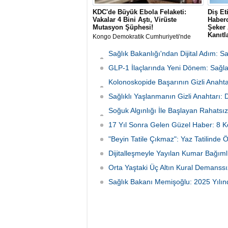
KDC'de Büyük Ebola Felaketi:
Diş Et
Vakalar 4 Bini Aştı, Virüste
Haberc
Mutasyon Şüphesi!
Şeker 
Kanıtl
Kongo Demokratik Cumhuriyeti'nde
(KDC) tarihin en büyük ikinci Ebola
The Lan
salgını yaşanıyor. Vaka sayısının 4 bini
yayımla
Sağlık Bakanlığı'ndan Dijital Adım: 
aşması üzerine yetkililer virüsün
araştırm
Başladı
mutasyona uğramış olabileceğinden
GLP-1 İlaçlarında Yeni Dönem: Sağlan
(period
şüphelenirken, Afrika CDC müdahale
doğrudan
Kolonoskopide Başarının Gizli Anahta
planını en üst seviyeye çıkardı.
bulund
Neden Oluyor
Sağlıklı Yaşlanmanın Gizli Anahtarı:
Soğuk Algınlığı İle Başlayan Rahatsız
Tutundu
17 Yıl Sonra Gelen Güzel Haber: 8 K
"Beyin Tatile Çıkmaz": Yaz Tatilinde 
Dijitalleşmeyle Yayılan Kumar Bağımlı
Orta Yaştaki Üç Altın Kural Demanssı
Sağlık Bakanı Memişoğlu: 2025 Yılınd