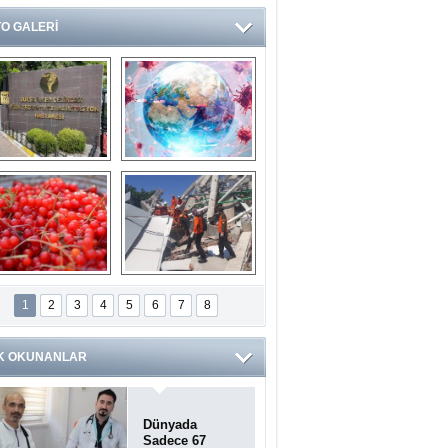
O GALERİ
Ve burası da bir 
14 soruda 
devlet hastanesi
Koronavirüs 
hakkında kendinizi 
test edin...
ilaburu meyvesi 
Endonezya’daki 
anserden koruyor
deprem: Ölü sayısı 
1
2
3
4
5
6
7
8
bin 203'e yükseldi
K OKUNANLAR
Dünyada
Sadece 67