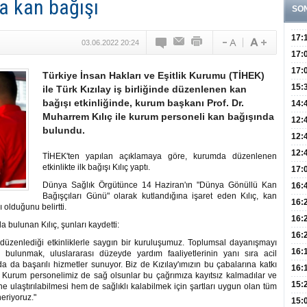
'a kan bağışı
SO
17:
03.06.2022 20:24
Yaşt
17:
Biyo
17:
Türkiye İnsan Hakları ve Eşitlik Kurumu (TİHEK)
Doğ
15:
ile Türk Kızılay iş birliğinde düzenlenen kan
bağışı etkinliğinde, kurum başkanı Prof. Dr.
Sist
Ve K
14:
Muharrem Kılıç ile kurum personeli kan bağışında
10 B
12:
bulundu.
Aldı
Bini
12:
Olab
12:
TİHEK'ten yapılan açıklamaya göre, kurumda düzenlenen
etkinlikte ilk bağışı Kılıç yaptı.
Bağ 
İlk
17:
Teşh
Dünya Sağlık Örgütünce 14 Haziran'ın "Dünya Gönüllü Kan
Hay
16:
Bağışçıları Günü" olarak kutlandığına işaret eden Kılıç, kan
Baş
Besl
16:
 olduğunu belirtti.
Öğel
Fayd
16:
 bulunan Kılıç, şunları kaydetti:
Yete
16:
zenlediği etkinliklerle saygın bir kuruluşumuz. Toplumsal dayanışmayı
Kaç
Onay
16:
 bulunmak, uluslararası düzeyde yardım faaliyetlerinin yanı sıra acil
a da başarılı hizmetler sunuyor. Biz de Kızılay'ımızın bu çabalarına katkı
Kul
Düze
16:
k. Kurum personelimiz de sağ olsunlar bu çağrımıza kayıtsız kalmadılar ve
Kor
Hemş
15:
e ulaştırılabilmesi hem de sağlıklı kalabilmek için şartları uygun olan tüm
eriyoruz."
Kara
15: