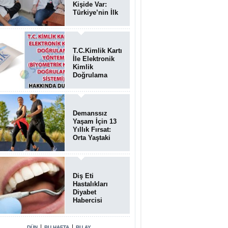
Kişide Var:
Türkiye’nin İlk
Bundgaard
Sendromu
Vakası
Diyarbakır’da
T.C.Kimlik Kartı
Teşhis Edildi
İle Elektronik
Kimlik
Doğrulama
Yöntemi
(Biyometrik
Kimlik
Doğrulama
Demanssız
Sistemi)
Yaşam İçin 13
07.08.2026
Yıllık Fırsat:
Orta Yaştaki
Yaşam Tarzı
Beyin Sağlığını
Belirliyor
Diş Eti
Hastalıkları
Diyabet
Habercisi
Olabilir: Ağız
Sağlığı Ve
Şeker
|
|
DÜN
BU HAFTA
BU AY