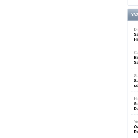
YA
Dr
Sa
Hi
Ce
Bi
Sa
Si
Sa
sü
Hu
Se
Da
Ya
Öz
R