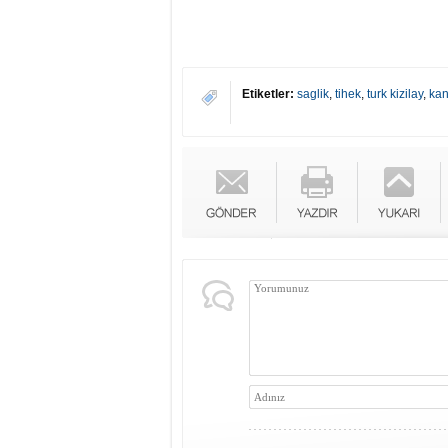
Etiketler:
saglik
,
tihek
,
turk kizilay
,
kan