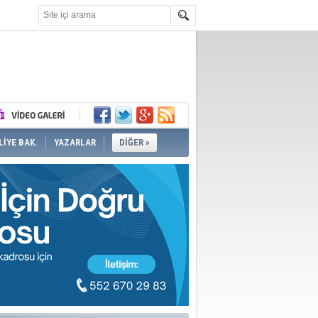
İYE BAK.
YAZARLAR
DİĞER »