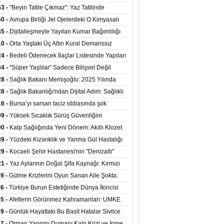
ata Tutundu
edilen Hastaya 9'uncu Çağrıda Nakil Yapıldı
53 -
"Beyin Tatile Çıkmaz": Yaz Tatilinde
nilenlerin Yüzde 39'u Unutulabiliyor
50 -
Avrupa Birliği Jel Ojelerdeki O Kimyasalı
kladı: Kısırlık ve Alerji Riski Uyarısı
45 -
Dijitalleşmeyle Yayılan Kumar Bağımlılığı
i ve Aileyi Yıkıma Uğratıyor
10 -
Orta Yaştaki Üç Altın Kural Demanssız
mı 13 Yıl Uzatabiliyor
24 -
Bedeli Ödenecek İlaçlar Listesinde Yapılan
enlemeler Hakkında Duyuru 2026/30
34 -
"Süper Yaşlılar" Sadece Bilişsel Değil
ksel Olarak da Daha Sağlıklı Yaşıyor
28 -
Sağlık Bakanı Memişoğlu: 2025 Yılında
Bini Aşkın Kişiye Emzirme Eğitimi Verildi
28 -
Sağlık Bakanlığı'ndan Dijital Adım: Sağlıklı
at Merkezlerinde Uzaktan Sağlık Hizmeti
16 -
Bursa’yı sarsan taciz iddiasında şok
ladı
şme!
09 -
Yüksek Sıcaklık Sürüş Güvenliğini
ürüyor: 40 Derecede Güvenli Sürüş Süresi 53
00 -
Kalp Sağlığında Yeni Dönem: Akıllı Klozet
kaya İniyor
ağı 30 Saniyede Ritim Bozukluğunu Tespit
39 -
Yüzdeki Kızarıklık ve Yanma Gül Hastalığı
yor
asea) Belirtisi Olabilir
29 -
Kocaeli Şehir Hastanesi'nin "Denizaltı"
ünümlü Ünitesi Hastalara Umut Oluyor
21 -
Yaz Aylarının Doğal Şifa Kaynağı: Kırmızı
eler Bağışıklığı ve Kalbi Koruyor
39 -
Gülme Krizlerini Oyun Sanan Aile Şokta:
Yaşındaki Çocuk 8 Kez Felç Geçirdi
36 -
Türkiye Burun Estetiğinde Dünya İkincisi
u
35 -
Afetlerin Görünmez Kahramanları: UMKE
 Kadrosuyla Görev Başında
29 -
Günlük Hayattaki Bu Basit Hatalar Sivilce
umunu Tetikliyor
27 -
Orman Yangını Dumanı Kalp Krizi ve İnme