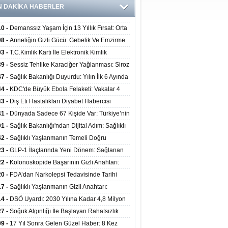
N DAKİKA HABERLER
10 -
Demanssız Yaşam İçin 13 Yıllık Fırsat: Orta
aki Yaşam Tarzı Beyin Sağlığını Belirliyor
08 -
Anneliğin Gizli Gücü: Gebelik Ve Emzirme
lojik Dayanıklılığı Artırabilir Mi?
03 -
T.C.Kimlik Kartı İle Elektronik Kimlik
rulama Yöntemi (Biyometrik Kimlik Doğrulama
39 -
Sessiz Tehlike Karaciğer Yağlanması: Siroz
emi) 07.08.2026
alp Krizine Davetiye Çıkarıyor!
47 -
Sağlık Bakanlığı Duyurdu: Yılın İlk 6 Ayında
inden Fazla Hasta Hiperbarik Oksijen Tedavisi
44 -
KDC'de Büyük Ebola Felaketi: Vakalar 4
 Aştı, Virüste Mutasyon Şüphesi!
43 -
Diş Eti Hastalıkları Diyabet Habercisi
ilir: Ağız Sağlığı Ve Şeker Arasındaki Çift Yönlü
41 -
Dünyada Sadece 67 Kişide Var: Türkiye’nin
Kanıtlandı
 Bundgaard Sendromu Vakası Diyarbakır’da
01 -
Sağlık Bakanlığı'ndan Dijital Adım: Sağlıklı
is Edildi
at Merkezlerinde Uzaktan Danışmanlık Dönemi
42 -
Sağlıklı Yaşlanmanın Temeli Doğru
ladı
enmeden Geçiyor: İleri Yaşta Hangi Besin
23 -
GLP-1 İlaçlarında Yeni Dönem: Sağlanan
erine İhtiyaç Duyuluyor?
alar Yalnızca Kilo Kaybıyla Sınırlı Değil
22 -
Kolonoskopide Başarının Gizli Anahtarı:
rsiz Bağırsak Temizliği Poliplerin Gözden
20 -
FDA’dan Narkolepsi Tedavisinde Tarihi
masına Neden Oluyor
: Oreksin Sistemini Hedefleyen İlk İlaç
17 -
Sağlıklı Yaşlanmanın Gizli Anahtarı:
lanıma Sunuldu
nli Kuvvet Antrenmanı Kas Ve Kemik Sağlığını
14 -
DSÖ Uyardı: 2030 Yılına Kadar 4,8 Milyon
uyor
ire ve Ebe Açığı Oluşabilir
27 -
Soğuk Algınlığı İle Başlayan Rahatsızlık
ciğer Yetmezliği Çıktı: 17 Yıl Sonra Nakille
09 -
17 Yıl Sonra Gelen Güzel Haber: 8 Kez