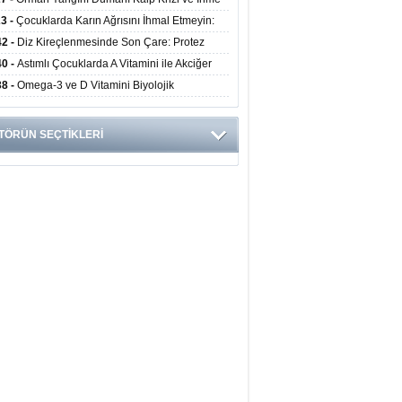
ini Artırıyor
23 -
Çocuklarda Karın Ağrısını İhmal Etmeyin:
disit Habercisi Olabilir
42 -
Diz Kireçlenmesinde Son Çare: Protez
iyatı İle Yaşam Kalitesi Artıyor
40 -
Astımlı Çocuklarda A Vitamini ile Akciğer
mi Arasında Bağlantı Bulundu
38 -
Omega-3 ve D Vitamini Biyolojik
anmayı Yavaşlatabilir
TÖRÜN SEÇTİKLERİ