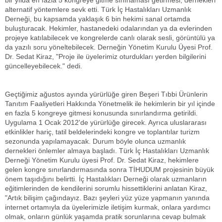
bir yılda en fazla 5 kongreye gitme sınırlaması getirmesi, dernekleri
alternatif yöntemlere sevk etti. Türk İç Hastalıkları Uzmanlık
Derneği, bu kapsamda yaklaşık 6 bin hekimi sanal ortamda
buluşturacak. Hekimler, hastanedeki odalarından ya da evlerinden
projeye katılabilecek ve kongrelerde canlı olarak sesli, görüntülü ya
da yazılı soru yöneltebilecek. Derneğin Yönetim Kurulu Üyesi Prof.
Dr. Sedat Kiraz, "Proje ile üyelerimiz oturdukları yerden bilgilerini
güncelleyebilecek." dedi.
Geçtiğimiz ağustos ayında yürürlüğe giren Beşeri Tıbbi Ürünlerin
Tanıtım Faaliyetleri Hakkında Yönetmelik ile hekimlerin bir yıl içinde
en fazla 5 kongreye gitmesi konusunda sınırlandırma getirildi.
Uygulama 1 Ocak 2012'de yürürlüğe girecek. Ayrıca uluslararası
etkinlikler hariç, tatil beldelerindeki kongre ve toplantılar turizm
sezonunda yapılamayacak. Durum böyle olunca uzmanlık
dernekleri önlemler almaya başladı. Türk İç Hastalıkları Uzmanlık
Derneği Yönetim Kurulu üyesi Prof. Dr. Sedat Kiraz, hekimlere
gelen kongre sınırlandırmasında sonra TİHUDUM projesinin büyük
önem taşıdığını belirtti. İç Hastalıkları Derneği olarak uzmanların
eğitimlerinden de kendilerini sorumlu hissettiklerini anlatan Kiraz,
"Artık bilişim çağındayız. Bazı şeyleri yüz yüze yapmanın yanında
internet ortamıyla da üyelerimizle iletişim kurmak, onlara yardımcı
olmak, onların günlük yaşamda pratik sorunlarına cevap bulmak