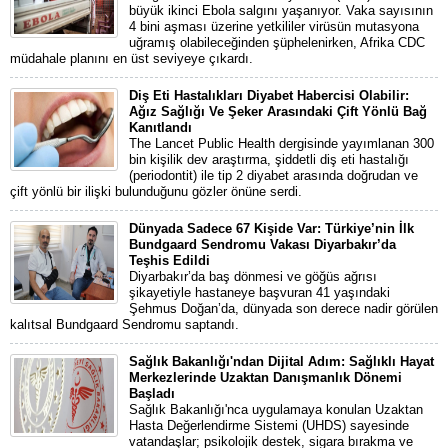
büyük ikinci Ebola salgını yaşanıyor. Vaka sayısının
4 bini aşması üzerine yetkililer virüsün mutasyona
uğramış olabileceğinden şüphelenirken, Afrika CDC
müdahale planını en üst seviyeye çıkardı.
Diş Eti Hastalıkları Diyabet Habercisi Olabilir:
Ağız Sağlığı Ve Şeker Arasındaki Çift Yönlü Bağ
Kanıtlandı
The Lancet Public Health dergisinde yayımlanan 300
bin kişilik dev araştırma, şiddetli diş eti hastalığı
(periodontit) ile tip 2 diyabet arasında doğrudan ve
çift yönlü bir ilişki bulunduğunu gözler önüne serdi.
Dünyada Sadece 67 Kişide Var: Türkiye’nin İlk
Bundgaard Sendromu Vakası Diyarbakır’da
Teşhis Edildi
Diyarbakır’da baş dönmesi ve göğüs ağrısı
şikayetiyle hastaneye başvuran 41 yaşındaki
Şehmus Doğan’da, dünyada son derece nadir görülen
kalıtsal Bundgaard Sendromu saptandı.
Sağlık Bakanlığı'ndan Dijital Adım: Sağlıklı Hayat
Merkezlerinde Uzaktan Danışmanlık Dönemi
Başladı
Sağlık Bakanlığı'nca uygulamaya konulan Uzaktan
Hasta Değerlendirme Sistemi (UHDS) sayesinde
vatandaşlar; psikolojik destek, sigara bırakma ve