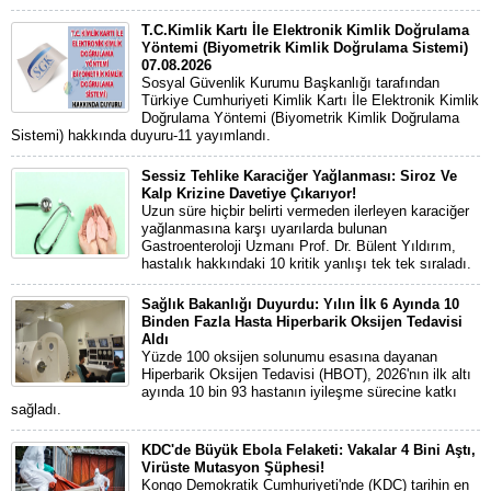
T.C.Kimlik Kartı İle Elektronik Kimlik Doğrulama
Yöntemi (Biyometrik Kimlik Doğrulama Sistemi)
07.08.2026
Sosyal Güvenlik Kurumu Başkanlığı tarafından
Türkiye Cumhuriyeti Kimlik Kartı İle Elektronik Kimlik
Doğrulama Yöntemi (Biyometrik Kimlik Doğrulama
Sistemi) hakkında duyuru-11 yayımlandı.
Sessiz Tehlike Karaciğer Yağlanması: Siroz Ve
Kalp Krizine Davetiye Çıkarıyor!
Uzun süre hiçbir belirti vermeden ilerleyen karaciğer
yağlanmasına karşı uyarılarda bulunan
Gastroenteroloji Uzmanı Prof. Dr. Bülent Yıldırım,
hastalık hakkındaki 10 kritik yanlışı tek tek sıraladı.
Sağlık Bakanlığı Duyurdu: Yılın İlk 6 Ayında 10
Binden Fazla Hasta Hiperbarik Oksijen Tedavisi
Aldı
Yüzde 100 oksijen solunumu esasına dayanan
Hiperbarik Oksijen Tedavisi (HBOT), 2026'nın ilk altı
ayında 10 bin 93 hastanın iyileşme sürecine katkı
sağladı.
KDC'de Büyük Ebola Felaketi: Vakalar 4 Bini Aştı,
Virüste Mutasyon Şüphesi!
Kongo Demokratik Cumhuriyeti'nde (KDC) tarihin en