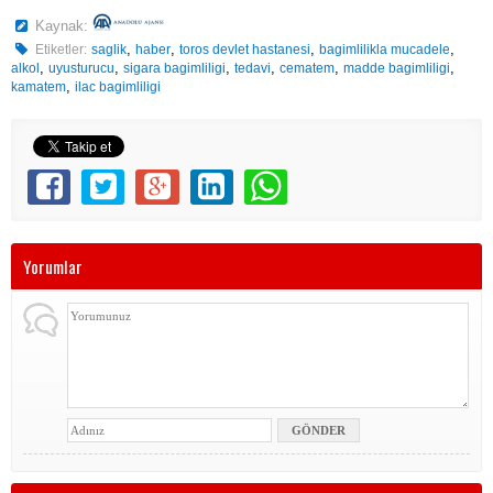
Kaynak:
,
,
,
,
Etiketler:
saglik
haber
toros devlet hastanesi
bagimlilikla mucadele
,
,
,
,
,
,
alkol
uyusturucu
sigara bagimliligi
tedavi
cematem
madde bagimliligi
,
kamatem
ilac bagimliligi
Yorumlar