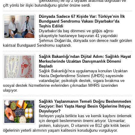
(periodontit) ile tip 2 diyabet arasında doğrudan ve
çift yönlü bir ilişki bulunduğunu gözler önüne serdi.
Dünyada Sadece 67 Kişide Var: Türkiye’nin İlk
Bundgaard Sendromu Vakası Diyarbakır’da
Teşhis Edildi
Diyarbakır’da baş dönmesi ve göğüs ağrısı
şikayetiyle hastaneye başvuran 41 yaşındaki
Şehmus Doğan’da, dünyada son derece nadir görülen
kalıtsal Bundgaard Sendromu saptandı.
Sağlık Bakanlığı'ndan Dijital Adım: Sağlıklı Hayat
Merkezlerinde Uzaktan Danışmanlık Dönemi
Başladı
Sağlık Bakanlığı'nca uygulamaya konulan Uzaktan
Hasta Değerlendirme Sistemi (UHDS) sayesinde
vatandaşlar; psikolojik destek, sigara bırakma ve
sosyal destek hizmetlerine evlerinden çıkmadan MHRS üzerinden
ulaşıyor.
Sağlıklı Yaşlanmanın Temeli Doğru Beslenmeden
Geçiyor: İleri Yaşta Hangi Besin Öğelerine İhtiyaç
Duyuluyor?
İlerleyen yaşla birlikte kas ve kemik kaybını önlemek
için dengeli beslenmenin önemi artıyor. Uzmanlar;
protein, kalsiyum, D vitamini ve B12 gibi kritik besin
öğelerinin yeterli alımının yaşam kalitesini koruduğunu vurguluyor.