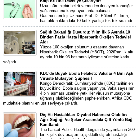
Kalp Krizine Davetiye Çıkarıyor!
Uzun süre hiçbir belirti vermeden ilerleyen karaciğer
yağlanmasına karşı uyarılarda bulunan
Gastroenteroloji Uzmanı Prof. Dr. Bülent Yıldırım,
hastalık hakkındaki 10 kritik yanlışı tek tek sıraladı.
Sağlık Bakanlığı Duyurdu: Yılın İlk 6 Ayında 10
Binden Fazla Hasta Hiperbarik Oksijen Tedavisi
Aldı
Yüzde 100 oksijen solunumu esasına dayanan
Hiperbarik Oksijen Tedavisi (HBOT), 2026'nın ilk altı
ayında 10 bin 93 hastanın iyileşme sürecine katkı
sağladı.
KDC'de Büyük Ebola Felaketi: Vakalar 4 Bini Aştı,
Virüste Mutasyon Şüphesi!
Kongo Demokratik Cumhuriyeti'nde (KDC) tarihin en
büyük ikinci Ebola salgını yaşanıyor. Vaka sayısının
4 bini aşması üzerine yetkililer virüsün mutasyona
uğramış olabileceğinden şüphelenirken, Afrika CDC
müdahale planını en üst seviyeye çıkardı.
Diş Eti Hastalıkları Diyabet Habercisi Olabilir:
Ağız Sağlığı Ve Şeker Arasındaki Çift Yönlü Bağ
Kanıtlandı
The Lancet Public Health dergisinde yayımlanan 300
bin kişilik dev araştırma, şiddetli diş eti hastalığı