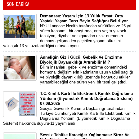
SON DAKİKA
Demanssız Yaşam İçin 13 Yıllık Fırsat: Orta
Yaştaki Yaşam Tarzı Beyin Sağlığını Belirliyor
NYU Langone Health tarafından yürütülen ve 26 yıl
süren kapsamlı bir araştırma, orta yaşta yüksek
tansiyon, diyabet ve sigaradan uzak durmanın
demans gelişmeden geçirilen yaşam süresini
yaklaşık 13 yıl uzatabildiğini ortaya koydu.
Anneliğin Gizli Gücü: Gebelik Ve Emzirme
Biyolojik Dayanıklılığı Artırabilir Mi?
Bilim insanları, gebelik ve emzirme dönemindeki
hormonal değişimlerin kadınların uzun vadeli sağlığı
ve biyolojik dayanıklılığı üzerinde koruyucu etkiler
yaratabileceğini öne süren yeni bir teori geliştirdi.
T.C.Kimlik Kartı İle Elektronik Kimlik Doğrulama
Yöntemi (Biyometrik Kimlik Doğrulama Sistemi)
07.08.2026
Sosyal Güvenlik Kurumu Başkanlığı tarafından
Türkiye Cumhuriyeti Kimlik Kartı İle Elektronik Kimlik
Doğrulama Yöntemi (Biyometrik Kimlik Doğrulama
Sistemi) hakkında duyuru-11 yayımlandı.
Sessiz Tehlike Karaciğer Yağlanması: Siroz Ve