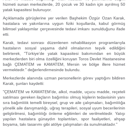
hizmeti sunan merkezlerde, 20 çocuk ve 30 kadın için ayrılmış 50
yatak kapasitesi bulunuyor.
Açıklamada görüşlerine yer verilen Başhekim Özgür Ozan Karak,
hastalara ve yakınlarına uygun fiziki koşullarda, kabul görmüş
bilimsel yaklaşımlar çerçevesinde tedavi imkanı sunulduğunu ifade
etti.
Karak, tedavi sonrası düzenlenen rehabilitasyon programlarıyla
hastaların sosyal yaşama dahil olmalarının teşvik edildiğini
belirterek, "Türkiye'de yatak kapasitesi bakımından en büyük
merkezlerden biri olma özelliğini koruyan Toros Devlet Hastanesine
bağlı ÇEMATEM ve KAMATEM, Mersin ve bölge illere hizmet
vermektedir." değerlendirmesinde bulundu.
Merkezlerde alanında uzman personellerin görev yaptığını bildiren
Karak, şunları kaydetti:
"ÇEMATEM ve KAMATEM'de, alkol, madde, uçucu madde, reçeteli
satılması gereken ilaçların bağımlısı olmuş kişilerin tedavisinin yanı
sıra bağımlılık temelli bireysel, grup ve aile çalışmaları, bağımlılığa
yönelik aile danışmanlığı, uğraş terapileri, sosyal uyum becerilerinin
geliştirilmesi, bağımlılığı önleme eğitimleri de verilmektedir. Yatışı
yapılan hastalara günaydın toplantıları, spor faaliyetleri, ahşap
boyama, takı tasarımı gibi atölye çalışmaları da sunulmaktadır."