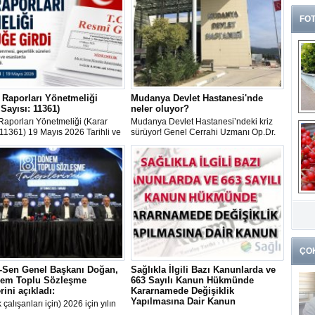
FOT
 Raporları Yönetmeliği
Mudanya Devlet Hastanesi'nde
 Sayısı: 11361)
neler oluyor?
Raporları Yönetmeliği (Karar
Mudanya Devlet Hastanesi’ndeki kriz
 11361) 19 Mayıs 2026 Tarihli ve
sürüyor! Genel Cerrahi Uzmanı Op.Dr.
Sayılı Resmî Gazete'de
Rafet Sağlık’ın sürgüne gönderilmesinin
ndı.
ardından bir hemşirenin de görev yeri
değiştirildi.
G
k
ÇO
k-Sen Genel Başkanı Doğan,
Sağlıkla İlgili Bazı Kanunlarda ve
nem Toplu Sözleşme
663 Sayılı Kanun Hükmünde
rini açıkladı:
Kararnamede Değişiklik
Yapılmasına Dair Kanun
 çalışanları için) 2026 için yılın
sında, taban aylığa 10 bin lira
Sağlıkla İlgili Bazı Kanunlarda ve 663