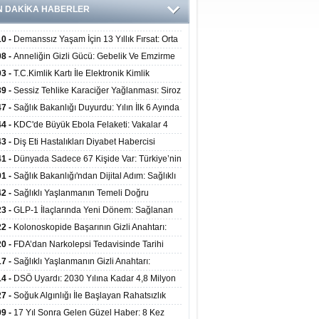
N DAKİKA HABERLER
10 -
Demanssız Yaşam İçin 13 Yıllık Fırsat: Orta
aki Yaşam Tarzı Beyin Sağlığını Belirliyor
08 -
Anneliğin Gizli Gücü: Gebelik Ve Emzirme
lojik Dayanıklılığı Artırabilir Mi?
03 -
T.C.Kimlik Kartı İle Elektronik Kimlik
rulama Yöntemi (Biyometrik Kimlik Doğrulama
39 -
Sessiz Tehlike Karaciğer Yağlanması: Siroz
emi) 07.08.2026
alp Krizine Davetiye Çıkarıyor!
47 -
Sağlık Bakanlığı Duyurdu: Yılın İlk 6 Ayında
inden Fazla Hasta Hiperbarik Oksijen Tedavisi
44 -
KDC'de Büyük Ebola Felaketi: Vakalar 4
 Aştı, Virüste Mutasyon Şüphesi!
43 -
Diş Eti Hastalıkları Diyabet Habercisi
ilir: Ağız Sağlığı Ve Şeker Arasındaki Çift Yönlü
41 -
Dünyada Sadece 67 Kişide Var: Türkiye’nin
Kanıtlandı
 Bundgaard Sendromu Vakası Diyarbakır’da
01 -
Sağlık Bakanlığı'ndan Dijital Adım: Sağlıklı
is Edildi
at Merkezlerinde Uzaktan Danışmanlık Dönemi
42 -
Sağlıklı Yaşlanmanın Temeli Doğru
ladı
enmeden Geçiyor: İleri Yaşta Hangi Besin
23 -
GLP-1 İlaçlarında Yeni Dönem: Sağlanan
erine İhtiyaç Duyuluyor?
alar Yalnızca Kilo Kaybıyla Sınırlı Değil
22 -
Kolonoskopide Başarının Gizli Anahtarı:
rsiz Bağırsak Temizliği Poliplerin Gözden
20 -
FDA’dan Narkolepsi Tedavisinde Tarihi
masına Neden Oluyor
: Oreksin Sistemini Hedefleyen İlk İlaç
17 -
Sağlıklı Yaşlanmanın Gizli Anahtarı:
lanıma Sunuldu
nli Kuvvet Antrenmanı Kas Ve Kemik Sağlığını
14 -
DSÖ Uyardı: 2030 Yılına Kadar 4,8 Milyon
uyor
ire ve Ebe Açığı Oluşabilir
27 -
Soğuk Algınlığı İle Başlayan Rahatsızlık
ciğer Yetmezliği Çıktı: 17 Yıl Sonra Nakille
09 -
17 Yıl Sonra Gelen Güzel Haber: 8 Kez