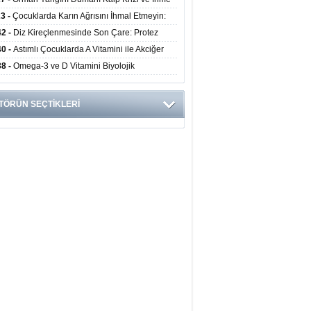
ini Artırıyor
23 -
Çocuklarda Karın Ağrısını İhmal Etmeyin:
disit Habercisi Olabilir
42 -
Diz Kireçlenmesinde Son Çare: Protez
iyatı İle Yaşam Kalitesi Artıyor
40 -
Astımlı Çocuklarda A Vitamini ile Akciğer
mi Arasında Bağlantı Bulundu
38 -
Omega-3 ve D Vitamini Biyolojik
anmayı Yavaşlatabilir
TÖRÜN SEÇTİKLERİ