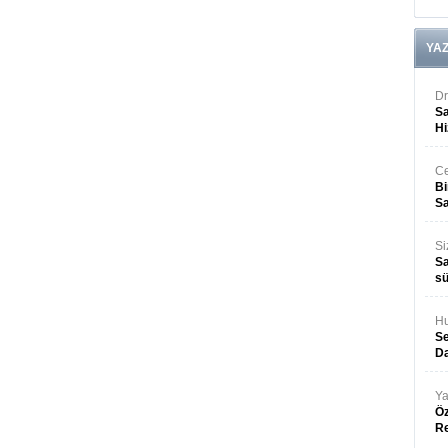
YA
Dr
Sa
Hi
Ce
Bi
Sa
Si
Sa
sü
Hu
Se
Da
Ya
Öz
R