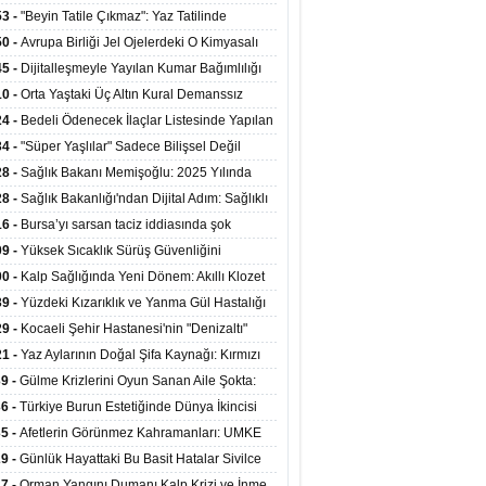
ata Tutundu
edilen Hastaya 9'uncu Çağrıda Nakil Yapıldı
53 -
"Beyin Tatile Çıkmaz": Yaz Tatilinde
nilenlerin Yüzde 39'u Unutulabiliyor
50 -
Avrupa Birliği Jel Ojelerdeki O Kimyasalı
kladı: Kısırlık ve Alerji Riski Uyarısı
45 -
Dijitalleşmeyle Yayılan Kumar Bağımlılığı
i ve Aileyi Yıkıma Uğratıyor
10 -
Orta Yaştaki Üç Altın Kural Demanssız
mı 13 Yıl Uzatabiliyor
24 -
Bedeli Ödenecek İlaçlar Listesinde Yapılan
enlemeler Hakkında Duyuru 2026/30
34 -
"Süper Yaşlılar" Sadece Bilişsel Değil
ksel Olarak da Daha Sağlıklı Yaşıyor
28 -
Sağlık Bakanı Memişoğlu: 2025 Yılında
Bini Aşkın Kişiye Emzirme Eğitimi Verildi
28 -
Sağlık Bakanlığı'ndan Dijital Adım: Sağlıklı
at Merkezlerinde Uzaktan Sağlık Hizmeti
16 -
Bursa’yı sarsan taciz iddiasında şok
ladı
şme!
09 -
Yüksek Sıcaklık Sürüş Güvenliğini
ürüyor: 40 Derecede Güvenli Sürüş Süresi 53
00 -
Kalp Sağlığında Yeni Dönem: Akıllı Klozet
kaya İniyor
ağı 30 Saniyede Ritim Bozukluğunu Tespit
39 -
Yüzdeki Kızarıklık ve Yanma Gül Hastalığı
yor
asea) Belirtisi Olabilir
29 -
Kocaeli Şehir Hastanesi'nin "Denizaltı"
ünümlü Ünitesi Hastalara Umut Oluyor
21 -
Yaz Aylarının Doğal Şifa Kaynağı: Kırmızı
eler Bağışıklığı ve Kalbi Koruyor
39 -
Gülme Krizlerini Oyun Sanan Aile Şokta:
Yaşındaki Çocuk 8 Kez Felç Geçirdi
36 -
Türkiye Burun Estetiğinde Dünya İkincisi
u
35 -
Afetlerin Görünmez Kahramanları: UMKE
 Kadrosuyla Görev Başında
29 -
Günlük Hayattaki Bu Basit Hatalar Sivilce
umunu Tetikliyor
27 -
Orman Yangını Dumanı Kalp Krizi ve İnme