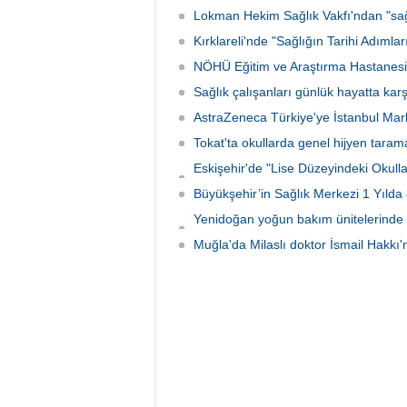
seyyan
Lokman Hekim Sağlık Vakfı'ndan "sağlı
10 refa
Kırklareli'nde "Sağlığın Tarihi Adımlar
yapılma
NÖHÜ Eğitim ve Araştırma Hastanesine 
Sağlık çalışanları günlük hayatta karş
AstraZeneca Türkiye'ye İstanbul Mar
Tokat'ta okullarda genel hijyen tara
Eskişehir'de "Lise Düzeyindeki Okullar
imzalandı
Büyükşehir’in Sağlık Merkezi 1 Yıld
Yenidoğan yoğun bakım ünitelerinde 
emanet
Muğla'da Milaslı doktor İsmail Hakkı'n