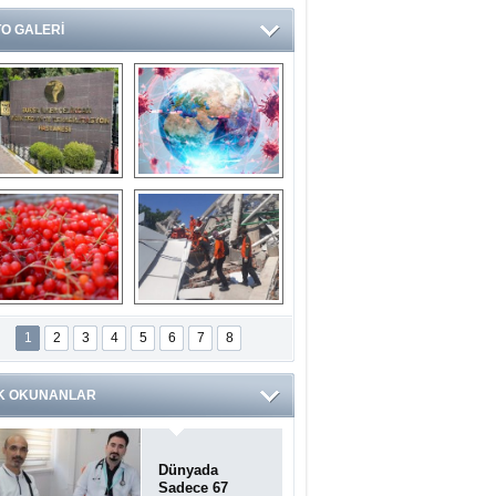
O GALERİ
Ve burası da bir 
14 soruda 
devlet hastanesi
Koronavirüs 
hakkında kendinizi 
test edin...
ilaburu meyvesi 
Endonezya’daki 
anserden koruyor
deprem: Ölü sayısı 
1
2
3
4
5
6
7
8
bin 203'e yükseldi
K OKUNANLAR
Dünyada
Sadece 67