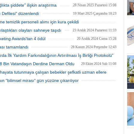
en zam, bunun yanı sıra yüzde
Sayılı Kanun Hükmünde Kararnamede
kta şiddete" ilişkin araştırma
28 Nisan 2025 Pazartesi 15:08
h payı ve yüzde 25 oransal zam
Değişiklik Yapılmasına Dair Kanun 24
ı Defilesi" düzenlendi
lıdır"
Temmuz 2025 Tarihli ve 32965 Sayılı
19 Mart 2025 Çarşamba 18:23
Resmî Gazete'de yayımlandı
temizlik personeli alımı için kura çekildi
19 Mart 2025 Çarşamba 16:13
ılaştıkları olayları sahneye taşıdı
23 Aralık 2024 Pazartesi 11:33
keting Awards'tan 4 ödül
20 Aralık 2024 Cuma 15:28
ması tamamlandı
28 Kasım 2024 Perşembe 12:43
da İlk Yardım Farkındalığının Artırılması İş Birliği Protokolü"
a 8 Bin Vatandaşın Derdine Derman Oldu
29 Ekim 2024 Salı 11:08
20 Kasım 2024 Çarşamba 16:23
hayata tutunmaya çalışan bebekler şefkatli uzman ellere
ın "bilimsel mirası" gün yüzüne çıkarılıyor
24 Ekim 2024 Perşembe 20:53
17 Ekim 2024 Perşembe 16:08