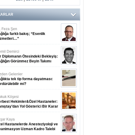
Arasındaki Çift
Yönlü Bağ
Kanıtlandı
ZARLAR
. Feza Şen
ğlığa farklı bakış; “Esenlik
zmetleri…”
mil Demirci
r Diplomanın Ötesindeki Bekleyiş:
ğlığın Görünmez Beyin Takımı
zden Gelenler
ğlıkta tek tip forma dayatması:
rdürülebilir mi?
kuk Köşesi
rbest Hekimler&Özel Hastaneler:
nıştay’dan Yol Gösterici Bir Karar
şar Kaya
el Hastanelerde Anesteziyoloji ve
eanimasyon Uzman Kadro Talebi