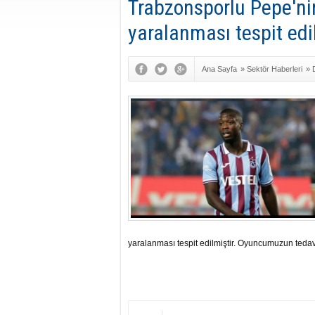
Trabzonsporlu Pepe'ni
yaralanması tespit edi
Ana Sayfa
»
Sektör Haberleri
»
yaralanması tespit edilmiştir. Oyuncumuzun tedavi